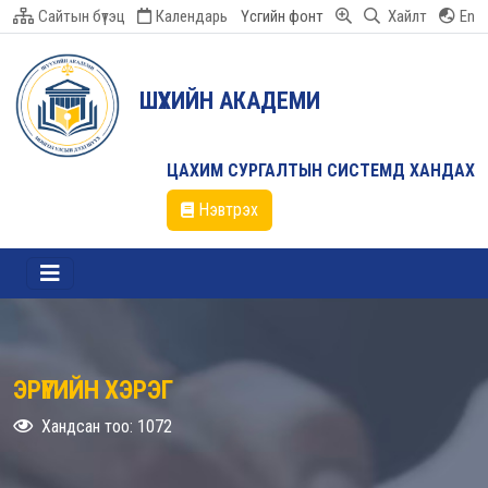
Сайтын бүтэц
Календарь
Үсгийн фонт
Хайлт
En
ШҮҮХИЙН АКАДЕМИ
ЦАХИМ СУРГАЛТЫН СИСТЕМД ХАНДАХ
Нэвтрэх
ЭРҮҮГИЙН ХЭРЭГ
Хандсан тоо: 1072