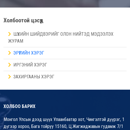
Холбоотой цэсүүд
ШҮҮХИЙН ШИЙДВЭРИЙГ ОЛОН НИЙТЭД МЭДЭЭЛЭХ
ЖУРАМ
ЭРҮҮГИЙН ХЭРЭГ
ИРГЭНИЙ ХЭРЭГ
ЗАХИРГААНЫ ХЭРЭГ
ХОЛБОО БАРИХ
Монгол Улсын дээд шүүх Улаанбаатар хот, Чингэлтэй дүүрэг, 1
дүгээр хороо, Бага тойруу 15160, Ц.Жигжиджавын гудамж 7/1