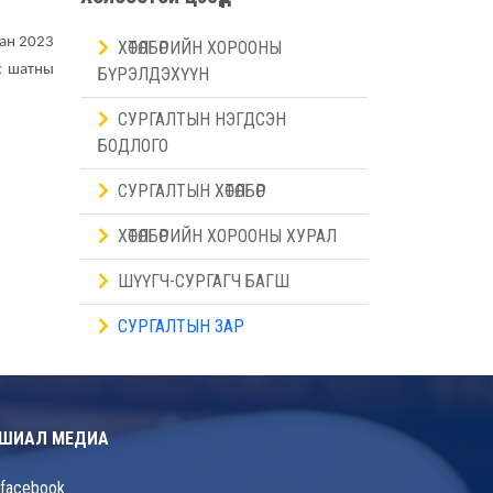
ан 2023
ХӨТӨЛБӨРИЙН ХОРООНЫ
х шатны
БҮРЭЛДЭХҮҮН
СУРГАЛТЫН НЭГДСЭН
БОДЛОГО
СУРГАЛТЫН ХӨТӨЛБӨР
ХӨТӨЛБӨРИЙН ХОРООНЫ ХУРАЛ
ШҮҮГЧ-СУРГАГЧ БАГШ
СУРГАЛТЫН ЗАР
ШИАЛ МЕДИА
facebook