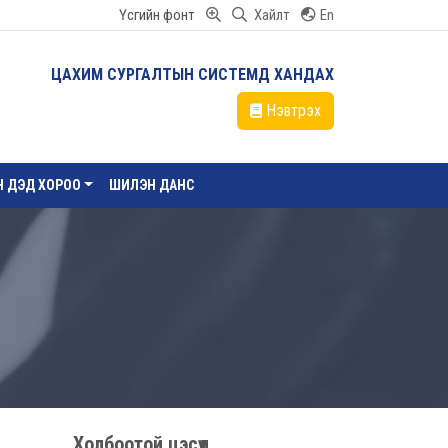
Үсгийн фонт
Хайлт
En
ЦАХИМ СУРГАЛТЫН СИСТЕМД ХАНДАХ
Нэвтрэх
ЙН ДЭД ХОРОО
ШИЛЭН ДАНС
Холбоотой цэсүүд