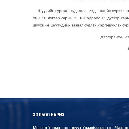
Шүүхийн сургалт, судалгаа, мэдээллийн хүрээлэн 
оны 10 дугаар сарын 23-ны өдрөөс 11 дүгээр сар
шүүхийн шүүгчдийн заавал судлах мэргэшүүлэх сург
Дэлгэрэнгүй мэ
ХОЛБОО БАРИХ
Монгол Улсын дээд шүүх Улаанбаатар хот, Чингэлт