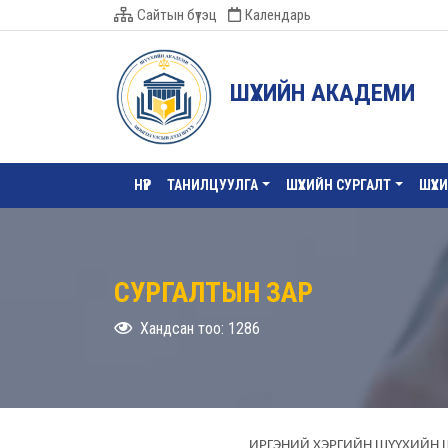
Сайтын бүтэц
Календарь
ШҮҮХИЙН АКАДЕМИ
НҮҮР
ТАНИЛЦУУЛГА
ШҮҮХИЙН СУРГАЛТ
ШҮҮХ
СУРГАЛТЫН ЗАР
Хандсан тоо: 1286
ИРГЭНИЙ ХЭРГИЙН ШҮҮХИЙН 