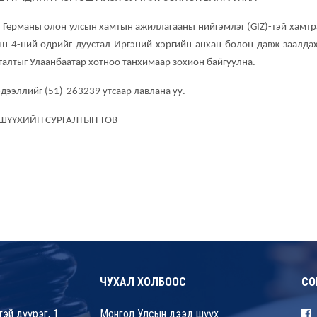
Германы олон улсын хамтын ажиллагааны нийгэмлэг (GIZ)-тэй хамтр
ын 4-ний өдрийг дуустал Иргэний хэргийн анхан болон давж заалда
алтыг Улаанбаатар хотноо танхимаар зохион байгуулна.
дээллийг (51)-263239 утсаар лавлана уу.
ШҮҮХИЙН СУРГАЛТЫН ТӨВ
ЧУХАЛ ХОЛБООС
СО
эй дүүрэг, 1
Монгол Улсын дээд шүүх