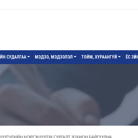
ИЙН СУДАЛГАА
МЭДЭЭ, МЭДЭЭЛЭЛ
ТОЙМ, ХУРААНГУЙ
ЁС ЗҮ
ШҮҮГЧДИЙН МЭРГЭШҮҮЛЭХ СУРГАЛТ ЗОХИОН БАЙГУУЛНА