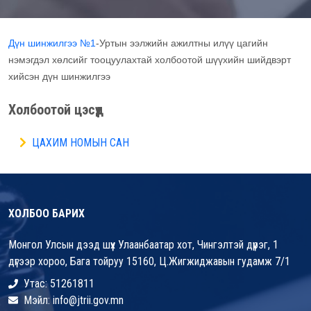
Дүн шинжилгээ №1
-Уртын ээлжийн ажилтны илүү цагийн
нэмэгдэл хөлсийг тооцуулахтай холбоотой шүүхийн шийдвэрт
хийсэн дүн шинжилгээ
Холбоотой цэсүүд
ЦАХИМ НОМЫН САН
ХОЛБОО БАРИХ
Монгол Улсын дээд шүүх Улаанбаатар хот, Чингэлтэй дүүрэг, 1
дүгээр хороо, Бага тойруу 15160, Ц.Жигжиджавын гудамж 7/1
Утас: 51261811
Мэйл: info@jtrii.gov.mn