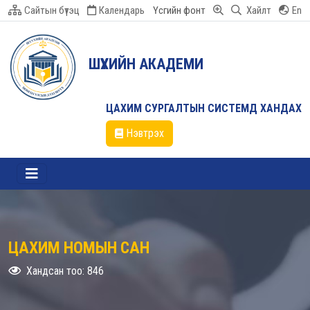
Сайтын бүтэц
Календарь
Үсгийн фонт
Хайлт
En
ШҮҮХИЙН АКАДЕМИ
ЦАХИМ СУРГАЛТЫН СИСТЕМД ХАНДАХ
Нэвтрэх
ЦАХИМ НОМЫН САН
Хандсан тоо: 846