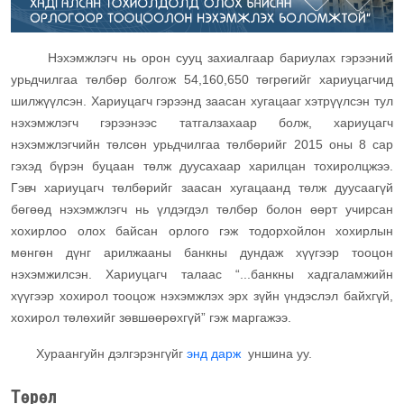
Нэхэмжлэгч нь орон сууц захиалгаар бариулах гэрээний
урьдчилгаа төлбөр болгож 54,160,650 төгрөгийг хариуцагчид
шилжүүлсэн. Хариуцагч гэрээнд заасан хугацааг хэтрүүлсэн тул
нэхэмжлэгч гэрээнээс татгалзахаар болж, хариуцагч
нэхэмжлэгчийн төлсөн урьдчилгаа төлбөрийг 2015 оны 8 сар
гэхэд бүрэн буцаан төлж дуусахаар харилцан тохиролцжээ.
Гэвч хариуцагч төлбөрийг заасан хугацаанд төлж дуусаагүй
бөгөөд нэхэмжлэгч нь үлдэгдэл төлбөр болон өөрт учирсан
хохирлоо олох байсан орлого гэж тодорхойлон хохирлын
мөнгөн дүнг арилжааны банкны дундаж хүүгээр тооцон
нэхэмжилсэн. Хариуцагч талаас “...банкны хадгаламжийн
хүүгээр хохирол тооцож нэхэмжлэх эрх зүйн үндэслэл байхгүй,
хохирол төлөхийг зөвшөөрөхгүй” гэж маргажээ.
Хураангуйн дэлгэрэнгүйг
энд дарж
уншина уу.
Төрөл