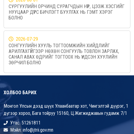
СУРГУУЛИЙН ОРЧИНД СУРАГЧДЫН НҮҮР, ЦЭЭЖ ХЭСГИЙГ
НУУЦААР ДҮРС БИЧЛЭГТ БУУЛГАХ НЬ ГЭМТ ХЭРЭГ
БОЛНО
2026-07-29
СОНГУУЛИЙН ХУУЛЬ ТОГТООМЖИЙН ХИЙДЛИЙГ
АРИЛГАХГҮЙГЭЭР НӨХӨН СОНГУУЛЬ ТОВЛОН ЗАРЛАХ,
САНАЛ АВАХ ӨДРИЙГ ТОГТООХ НЬ ҮНДСЭН ХУУЛИЙН
ЗӨРЧИЛ БОЛНО
ХОЛБОО БАРИХ
Монгол Улсын дээд шүүх Улаанбаатар хот, Чингэлтэй дүүрэг, 1
дүгээр хороо, Бага тойруу 15160, Ц.Жигжиджавын гудамж 7/1
Утас: 51261811
Мэйл: info@jtrii.gov.mn