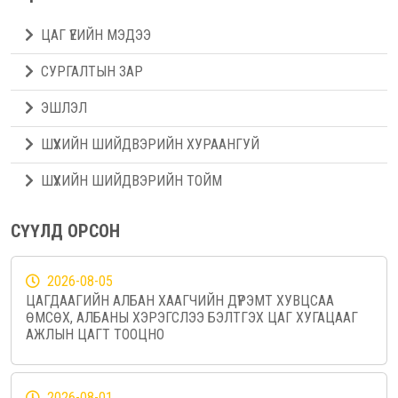
ЦАГ ҮЕИЙН МЭДЭЭ
СУРГАЛТЫН ЗАР
ЭШЛЭЛ
ШҮҮХИЙН ШИЙДВЭРИЙН ХУРААНГУЙ
ШҮҮХИЙН ШИЙДВЭРИЙН ТОЙМ
СҮҮЛД ОРСОН
2026-08-05
ЦАГДААГИЙН АЛБАН ХААГЧИЙН ДҮРЭМТ ХУВЦСАА
ӨМСӨХ, АЛБАНЫ ХЭРЭГСЛЭЭ БЭЛТГЭХ ЦАГ ХУГАЦААГ
АЖЛЫН ЦАГТ ТООЦНО
2026-08-01