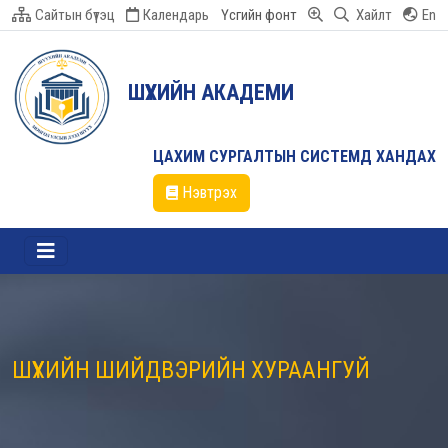
Сайтын бүтэц
Календарь
Үсгийн фонт
Хайлт
En
ШҮҮХИЙН АКАДЕМИ
ЦАХИМ СУРГАЛТЫН СИСТЕМД ХАНДАХ
Нэвтрэх
ШҮҮХИЙН ШИЙДВЭРИЙН ХУРААНГУЙ