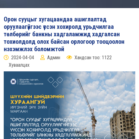
Орон сууцыг хугацаандаа ашиглалтад
оруулаагүйгээс үүссэн хохиролд урьдчилгаа
төлбөрийг банкны хадгаламжид хадгалсан
тохиолдолд олох байсан орлогоор тооцоолон
нэхэмжлэх боломжтой
2024-04-04
Админ
Хандсан тоо: 1122
Хуваалцах