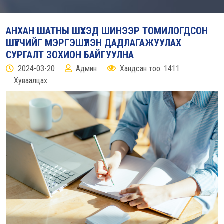
АНХАН ШАТНЫ ШҮҮХЭД ШИНЭЭР ТОМИЛОГДСОН
ШҮҮГЧИЙГ МЭРГЭШҮҮЛЭН ДАДЛАГАЖУУЛАХ
СУРГАЛТ ЗОХИОН БАЙГУУЛНА
2024-03-20
Админ
Хандсан тоо: 1411
Хуваалцах