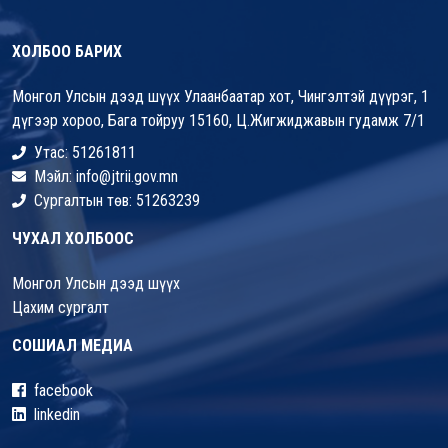
ХОЛБОО БАРИХ
Монгол Улсын дээд шүүх Улаанбаатар хот, Чингэлтэй дүүрэг, 1
дүгээр хороо, Бага тойруу 15160, Ц.Жигжиджавын гудамж 7/1
Утас: 51261811
Мэйл: info@jtrii.gov.mn
Сургалтын төв: 51263239
ЧУХАЛ ХОЛБООС
Монгол Улсын дээд шүүх
Цахим сургалт
СОШИАЛ МЕДИА
facebook
linkedin