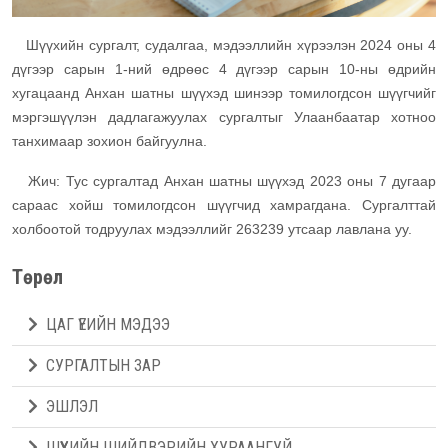
Шүүхийн сургалт, судалгаа, мэдээллийн хүрээлэн 2024 оны 4
дүгээр сарын 1-ний өдрөөс 4 дүгээр сарын 10-ны өдрийн
хугацаанд Анхан шатны шүүхэд шинээр томилогдсон шүүгчийг
мэргэшүүлэн дадлагажуулах сургалтыг Улаанбаатар хотноо
танхимаар зохион байгуулна.
Жич: Тус сургалтад Анхан шатны шүүхэд 2023 оны 7 дугаар
сараас хойш томилогдсон шүүгчид хамрагдана. Сургалттай
холбоотой тодруулах мэдээллийг 263239 утсаар лавлана уу.
Төрөл
ЦАГ ҮЕИЙН МЭДЭЭ
СУРГАЛТЫН ЗАР
ЭШЛЭЛ
ШҮҮХИЙН ШИЙДВЭРИЙН ХУРААНГУЙ