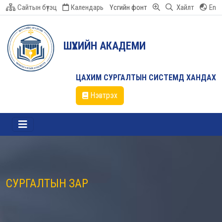
Сайтын бүтэц
Календарь
Үсгийн фонт
Хайлт
En
ШҮҮХИЙН АКАДЕМИ
ЦАХИМ СУРГАЛТЫН СИСТЕМД ХАНДАХ
Нэвтрэх
СУРГАЛТЫН ЗАР