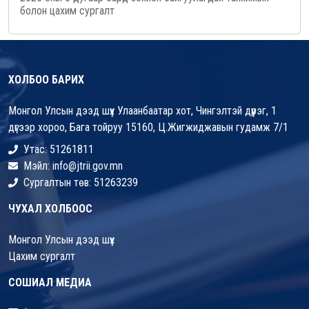
болон цахим сургалт
ХОЛБОО БАРИХ
Монгол Улсын дээд шүүх Улаанбаатар хот, Чингэлтэй дүүрэг, 1
дүгээр хороо, Бага тойруу 15160, Ц.Жигжиджавын гудамж 7/1
Утас: 51261811
Мэйл: info@jtrii.gov.mn
Сургалтын төв: 51263239
ЧУХАЛ ХОЛБООС
Монгол Улсын дээд шүүх
Цахим сургалт
СОШИАЛ МЕДИА