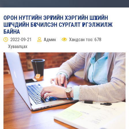
ОРОН НУТГИЙН ЭРҮҮГИЙН ХЭРГИЙН ШҮҮХИЙН
ШҮҮГЧДИЙН БҮСЧИЛСЭН СУРГАЛТ ҮРГЭЛЖИЛЖ
БАЙНА
2022-09-21
Админ
Хандсан тоо: 678
Хуваалцах