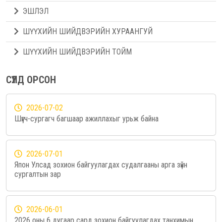
ЭШЛЭЛ
ШҮҮХИЙН ШИЙДВЭРИЙН ХУРААНГУЙ
ШҮҮХИЙН ШИЙДВЭРИЙН ТОЙМ
СҮҮЛД ОРСОН
2026-07-02
Шүүгч-сургагч багшаар ажиллахыг урьж байна
2026-07-01
Япон Улсад зохион байгуулагдах судалгааны арга зүйн
сургалтын зар
2026-06-01
2026 оны 6 дугаар сард зохион байгуулагдах танхимын