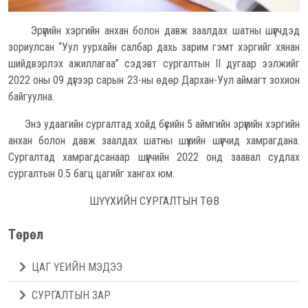
Эрүүгийн хэргийн анхан болон давж заалдах шатны шүүгчдэд
зориулсан “Уул уурхайн салбар дахь зарим гэмт хэргийг хянан
шийдвэрлэх ажиллагаа” сэдэвт сургалтын II дугаар ээлжийг
2022 оны 09 дүгээр сарын 23-ны өдөр Дархан-Уул аймагт зохион
байгуулна.
Энэ удаагийн сургалтад хойд бүсийн 5 аймгийн эрүүгийн хэргийн
анхан болон давж заалдах шатны шүүхийн шүүгчид хамрагдана.
Сургалтад хамрагдсанаар шүүгчийн 2022 онд заавал судлах
сургалтын 0.5 багц цагийг хангах юм.
ШҮҮХИЙН СУРГАЛТЫН ТӨВ
Төрөл
ЦАГ ҮЕИЙН МЭДЭЭ
СУРГАЛТЫН ЗАР