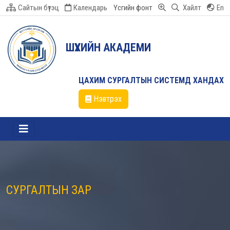
Сайтын бүтэц
Календарь
Үсгийн фонт
Хайлт
En
ШҮҮХИЙН АКАДЕМИ
ЦАХИМ СУРГАЛТЫН СИСТЕМД ХАНДАХ
Нэвтрэх
СУРГАЛТЫН ЗАР