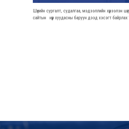
Шүүхийн сургалт, судалгаа, мэдээллийн хүрээлэн шүү
сайтын нүүр хуудасны баруун дээд хэсэгт байрлах 