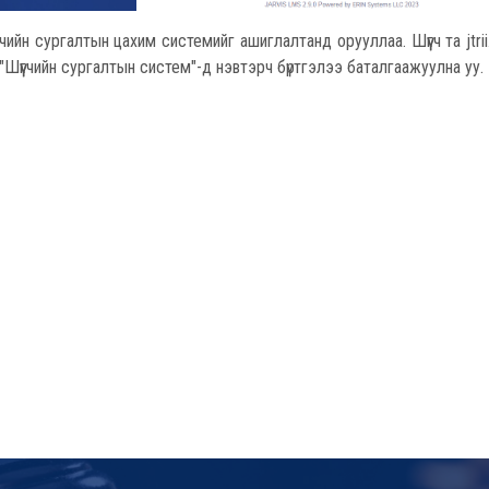
гчийн сургалтын цахим системийг ашиглалтанд орууллаа. Шүүгч та jtri
"Шүүгчийн сургалтын систем"-д нэвтэрч бүртгэлээ баталгаажуулна уу