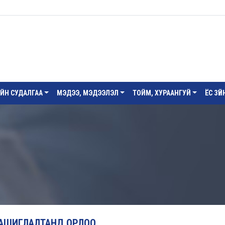
ИЙН СУДАЛГАА
МЭДЭЭ, МЭДЭЭЛЭЛ
ТОЙМ, ХУРААНГУЙ
ЁС ЗҮ
 АШИГЛАЛТАНД ОРЛОО