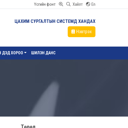
Үсгийн фонт
Хайлт
En
ЦАХИМ СУРГАЛТЫН СИСТЕМД ХАНДАХ
Нэвтрэх
ЙН ДЭД ХОРОО
ШИЛЭН ДАНС
Төрөл