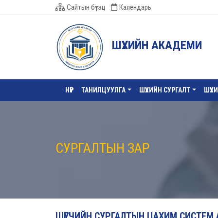
Сайтын бүтэц
Календарь
ШҮҮХИЙН АКАДЕМИ
НҮҮР
ТАНИЛЦУУЛГА
ШҮҮХИЙН СУРГАЛТ
ШҮҮХ
СУРГАЛТЫН ЗАР
ШҮҮГЧИЙН СУРГАЛТЫН ЦАХИМ СИСТЕМ