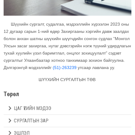
Шүүхийн сургалт, судалгаа, мэдээллийн хүрээлэн 2023 оны
12 дугаар сарын 1-ний өдөр Захиргааны хэргийн давж заалдах
болон анхан шатны шүүхийн шүүгчдийн сонгон судлах “Монгол
Улсын засаг захиргаа, нутаг дэвсгэрийн нэгж түүний удирдлагын
тухай хуулийн үзэл баримтлал, онцлог зохицуулалт” сэдэвт
сургалтыг Улаанбаатар хотноо танхимаар зохион байгуулна.
Дэлгэрэнгүй мэдээллийг
(51)-263239
утсаар лавлана уу.
ШҮҮХИЙН СУРГАЛТЫН ТӨВ
Төрөл
ЦАГ ҮЕИЙН МЭДЭЭ
СУРГАЛТЫН ЗАР
ЭШЛЭЛ