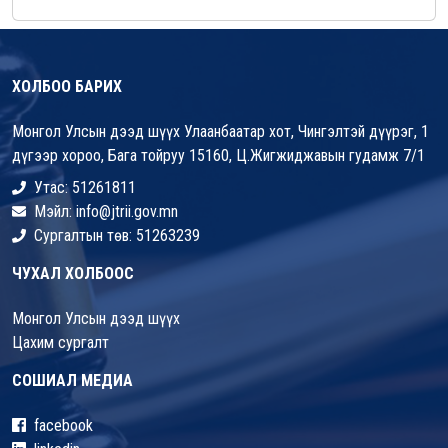
ХОЛБОО БАРИХ
Монгол Улсын дээд шүүх Улаанбаатар хот, Чингэлтэй дүүрэг, 1
дүгээр хороо, Бага тойруу 15160, Ц.Жигжиджавын гудамж 7/1
Утас: 51261811
Мэйл: info@jtrii.gov.mn
Сургалтын төв: 51263239
ЧУХАЛ ХОЛБООС
Монгол Улсын дээд шүүх
Цахим сургалт
СОШИАЛ МЕДИА
facebook