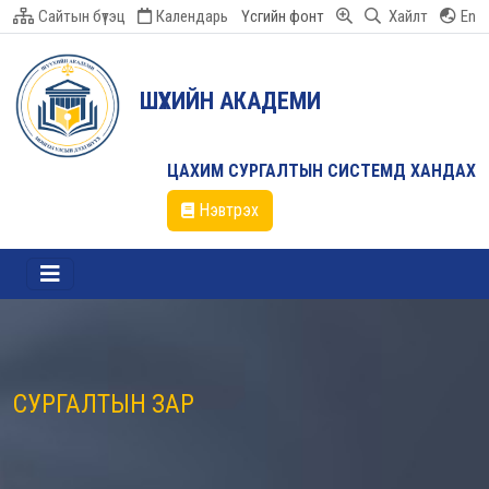
Сайтын бүтэц
Календарь
Үсгийн фонт
Хайлт
En
ШҮҮХИЙН АКАДЕМИ
ЦАХИМ СУРГАЛТЫН СИСТЕМД ХАНДАХ
Нэвтрэх
СУРГАЛТЫН ЗАР