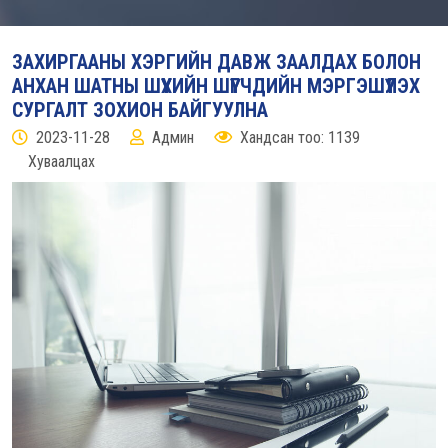
ЗАХИРГААНЫ ХЭРГИЙН ДАВЖ ЗААЛДАХ БОЛОН
АНХАН ШАТНЫ ШҮҮХИЙН ШҮҮГЧДИЙН МЭРГЭШҮҮЛЭХ
СУРГАЛТ ЗОХИОН БАЙГУУЛНА
2023-11-28
Админ
Хандсан тоо: 1139
Хуваалцах