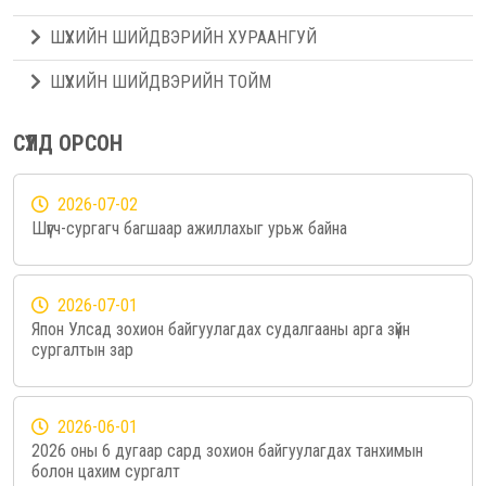
ШҮҮХИЙН ШИЙДВЭРИЙН ХУРААНГУЙ
ШҮҮХИЙН ШИЙДВЭРИЙН ТОЙМ
СҮҮЛД ОРСОН
2026-07-02
Шүүгч-сургагч багшаар ажиллахыг урьж байна
2026-07-01
Япон Улсад зохион байгуулагдах судалгааны арга зүйн
сургалтын зар
2026-06-01
2026 оны 6 дугаар сард зохион байгуулагдах танхимын
болон цахим сургалт