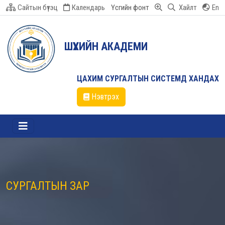
Сайтын бүтэц
Календарь
Үсгийн фонт
Хайлт
En
ШҮҮХИЙН АКАДЕМИ
ЦАХИМ СУРГАЛТЫН СИСТЕМД ХАНДАХ
Нэвтрэх
СУРГАЛТЫН ЗАР