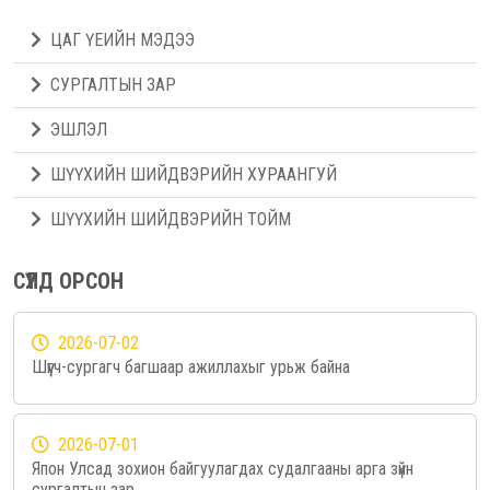
ЦАГ ҮЕИЙН МЭДЭЭ
СУРГАЛТЫН ЗАР
ЭШЛЭЛ
ШҮҮХИЙН ШИЙДВЭРИЙН ХУРААНГУЙ
ШҮҮХИЙН ШИЙДВЭРИЙН ТОЙМ
СҮҮЛД ОРСОН
2026-07-02
Шүүгч-сургагч багшаар ажиллахыг урьж байна
2026-07-01
Япон Улсад зохион байгуулагдах судалгааны арга зүйн
сургалтын зар