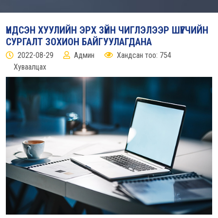
ҮНДСЭН ХУУЛИЙН ЭРХ ЗҮЙН ЧИГЛЭЛЭЭР ШҮҮГЧИЙН
СУРГАЛТ ЗОХИОН БАЙГУУЛАГДАНА
2022-08-29
Админ
Хандсан тоо: 754
Хуваалцах