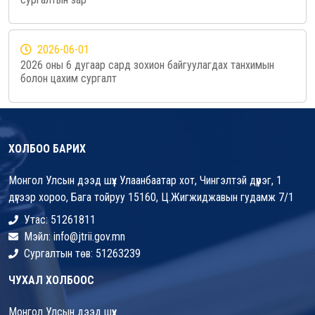
2026-06-01
2026 оны 6 дугаар сард зохион байгуулагдах танхимын
болон цахим сургалт
ХОЛБОО БАРИХ
Монгол Улсын дээд шүүх Улаанбаатар хот, Чингэлтэй дүүрэг, 1
дүгээр хороо, Бага тойруу 15160, Ц.Жигжиджавын гудамж 7/1
Утас: 51261811
Мэйл: info@jtrii.gov.mn
Сургалтын төв: 51263239
ЧУХАЛ ХОЛБООС
Монгол Улсын дээд шүүх