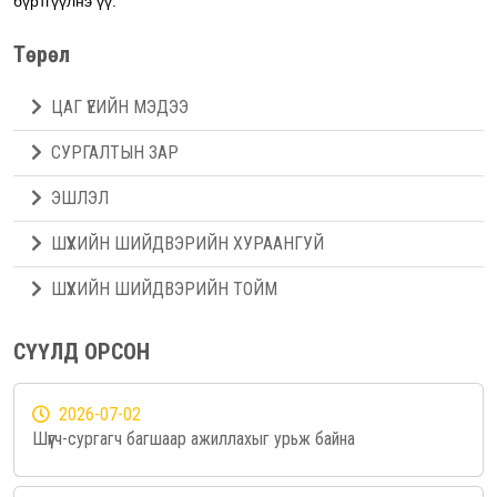
бүртгүүлнэ үү.
Төрөл
ЦАГ ҮЕИЙН МЭДЭЭ
СУРГАЛТЫН ЗАР
ЭШЛЭЛ
ШҮҮХИЙН ШИЙДВЭРИЙН ХУРААНГУЙ
ШҮҮХИЙН ШИЙДВЭРИЙН ТОЙМ
СҮҮЛД ОРСОН
2026-07-02
Шүүгч-сургагч багшаар ажиллахыг урьж байна