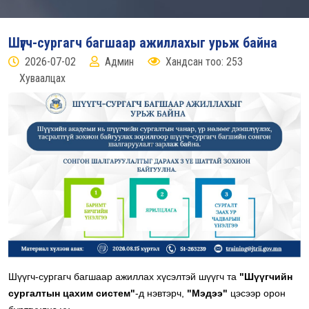
Шүүгч-сургагч багшаар ажиллахыг урьж байна
2026-07-02
Админ
Хандсан тоо: 253
Хуваалцах
Шүүгч-сургагч багшаар ажиллах хүсэлтэй шүүгч та
"Шүүгчийн
сургалтын цахим систем"
-д нэвтэрч,
"Мэдээ"
цэсээр орон