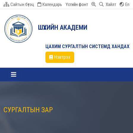
Сайтын бүтэц
Календарь
Үсгийн фонт
Хайлт
En
ШҮҮХИЙН АКАДЕМИ
ЦАХИМ СУРГАЛТЫН СИСТЕМД ХАНДАХ
Нэвтрэх
СУРГАЛТЫН ЗАР