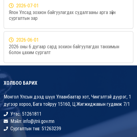
2026-07-01
Япон Улсад зохион байгуулагдах судалгааны арга зүйн
сургалтын зар
2026-06-01
2026 оны 6 дугаар сард зохион байгуулагдах танхимын
болон цахим сургалт
ХОЛБОО БАРИХ
Монгол Улсын дээд шүүх Улаанбаатар хот, Чингэлтэй дүүрэг, 1
дүгээр хороо, Бага тойруу 15160, Ц.Жигжиджавын гудамж 7/1
Утас: 51261811
Мэйл: info@jtrii.gov.mn
Сургалтын төв: 51263239