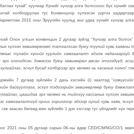
атлах тухай” хуулиар Хүнийг хүчээр алга болгохоос бүх хүнийг ха
нтай холбогдуулан тус Конвенцоор хүлээсэн үүргээ шударгаа
баримтлан 2015 оны Эрүүгийн хуульд анх удаа хүнийг хүчээр алга
ухай Олон улсын конвенцын 2 дугаар зүйлд “Хүчээр алга болгох” 
вдлыг хүлээн зөвшөөрөхөөс татгалзсан буюу түүний хувь заяаны 
улмаас тухайн хүнийг хуулийн хамгаалалт эдэлж чадахааргүй 
эрх олгогдсон, дэмжлэг буюу зөвшөөрөл авсан этгээдүүд, эсхү
хулгайлах, эсхүл бусад хэлбэрээр эрх чөлөөг нь хасахыг хэлнэ
” гэ
мийн 7 дугаар зүйлийн 2 дахь хэсгийн (i) заалтад “
хүмүүсийг
рийн байгууллага, эсхүл тэдгээрийн зөвшөөрлөөр буюу дэмжлэг
улгайлах, цаашдаа эрх чөлөөг нь тийнхүү хассаныг хүлээн зөвшө
с хамгаалалтгүй орхих зорилгоор эдгээр хүний хувь заяа, эсхүл
” гэж заасан бөгөөд мөн зүйлийн 1 дэх хэсгээр тус үйлдлийг хүн тө
ноос 2021 оны 05 дугаар сарын 06-ны өдөр CED/C/MNG/CO/1
зөв