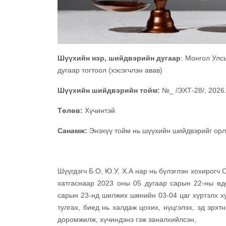
Шүүхийн нэр, шийдвэрийн дугаар
: Монгол Улс
дугаар тогтоол (хэсэгчлэн авав)
Шүүхийн шийдвэрийн тойм:
№_ /ЭХТ-28/, 2026
Төлөв:
Хүчинтэй
Санамж:
Энэхүү тойм нь шүүхийн шийдвэрийг орло
Шүүгдэгч Б.О, Ю.У, Х.А нар нь бүлэглэн хохирогч 
хатгаснаар 2023 оны 05 дугаар сарын 22-ны өдө
сарын 23-нд шилжих шөнийн 03-04 цаг хүртэлх хуг
тулгах, биед нь халдаж цохих, нүцгэлэх, эд эрхтн
доромжилж, хүчиндэнэ гэж заналхийлсэн,