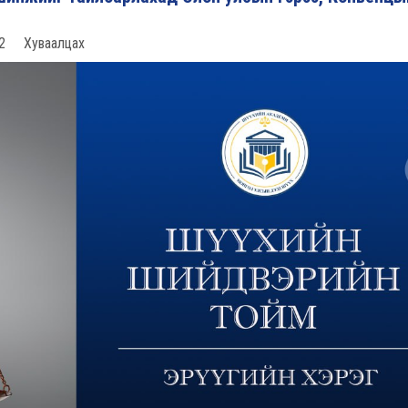
2
Хуваалцах