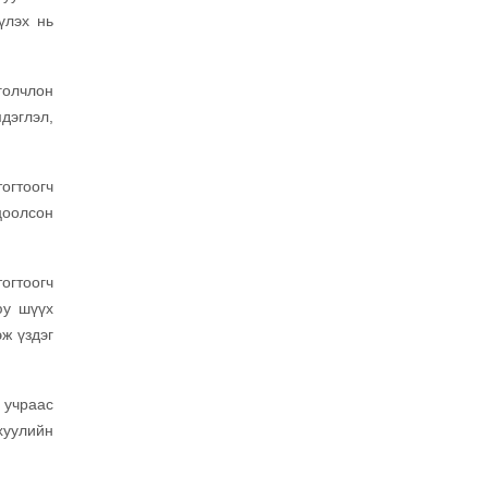
үлэх нь
голчлон
дэглэл,
огтоогч
цоолсон
огтоогч
юу шүүх
ж үздэг
 учраас
хуулийн