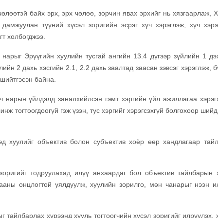
өлөөтэй байх эрх, эрх чөлөө, зорчин явах эрхийг нь хязгаарлаж, Х
 дамжуулан түүний хүсэл зоригийн эсрэг хүч хэрэглэж, хүч хэрэ
гт холбогджээ.
нарыг Эрүүгийн хуулийн тусгай ангийн 13.4 дүгээр зүйлийн 1 дэх
лийн 2 дахь хэсгийн 2.1, 2.2 дахь заалтад заасан зэвсэг хэрэглэж, 
 шийтгэсэн байна.
ч нарын үйлдэлд заналхийлсэн гэмт хэргийн үйл ажиллагаа хэрэг
инж тогтоогдоогүй гэж үзэн, тус хэргийг хэрэгсэхгүй болгохоор ший
эд хуулийг объектив болон субъектив хоёр өөр хандлагаар тай
 зоригийг тодруулахад илүү анхаардаг бол объектив тайлбарын 
цааны онцлогтой уялдуулж, хуулийн зорилго, мөн чанарыг нээн и
г тайлбарлах хүрээнд хууль тогтоогчийн хүсэл зоригийг илрүүлэх, 