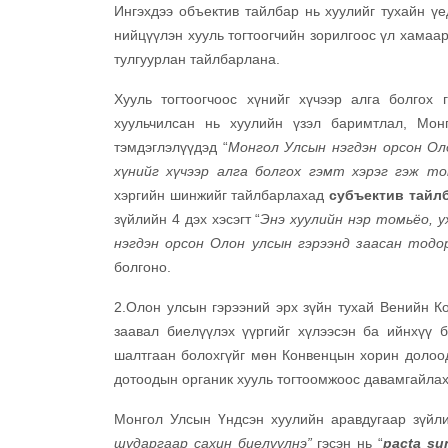
Ингэхдээ объектив тайлбар нь хуулийг тухайн ү
нийцүүлэн хууль тогтоогчийн зорилгоос үл хамаара
тулгуурлан тайлбарлана.
Хууль тогтоогчоос хүнийг хүчээр алга болгох
хуульчилсан нь хуулийн үзэл баримтлал, Мон
тэмдэглэлүүдэд “
Монгол Улсын нэгдэн орсон Оло
хүнийг хүчээр алга болгох гэмт хэрэг гэж то
хэргийн шинжийг тайлбарлахад
субъектив тайлб
зүйлийн 4 дэх хэсэгт “
Энэ хуулийн нэр томьёо, у
нэгдэн орсон Олон улсын гэрээнд заасан тод
болгоно.
2.Олон улсын гэрээний эрх зүйн тухай Венийн Ко
заавал биелүүлэх үүргийг хүлээсэн ба ийнхүү б
шалтгаан болохгүйг мөн Конвенцын хорин долоод
дотоодын органик хууль тогтоомжоос давамгайлах 
Монгол Улсын Үндсэн хуулийн аравдугаар зүйл
шударгаар сахин биелүүлнэ”
гэсэн нь “
pacta su