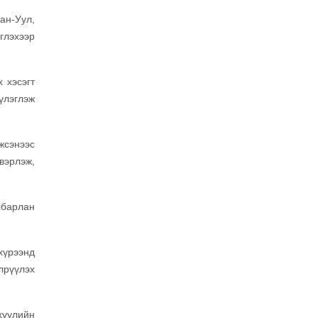
ан-Уул,
глэхээр
 хэсэгт
бүлэглэж
жсэнээс
двэрлэж,
лбарлан
хүрээнд
лрүүлэх
хуулийн