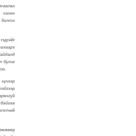
мгаалах
р сахин
 болгох
гэдгийг
талаарх
байдалд
л бүлэг
жээ.
 хүчээр
тэйгээр
өрөхгүй
 байгаа
рөлхтний
лөмжөөр