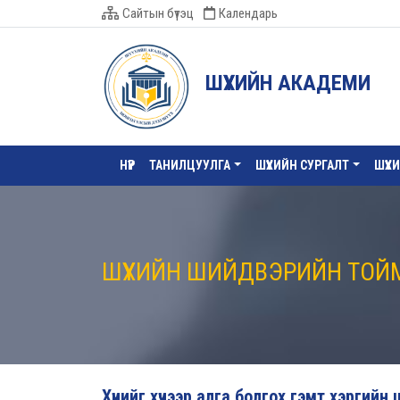
Сайтын бүтэц
Календарь
ШҮҮХИЙН АКАДЕМИ
НҮҮР
ТАНИЛЦУУЛГА
ШҮҮХИЙН СУРГАЛТ
ШҮҮХ
ШҮҮХИЙН ШИЙДВЭРИЙН ТОЙ
Хүнийг хүчээр алга болгох гэмт хэрги