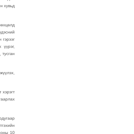
н хувьд
нөхцөлд
ндэсний
 гэрээг
 үүрэг,
 тусган
жүүлэх,
 хэрэгт
гаарлах
рдугаар
тгэхийн
 оны 10