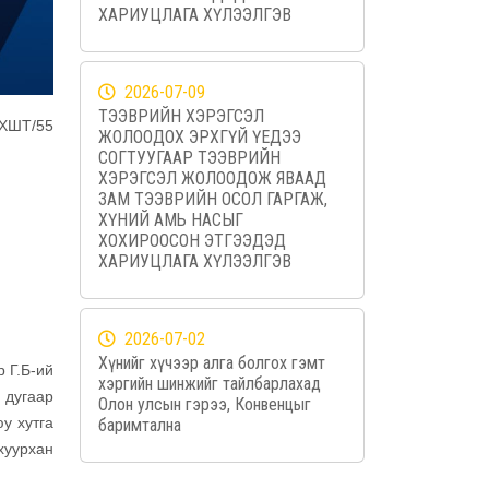
ХАРИУЦЛАГА ХҮЛЭЭЛГЭВ
2026-07-09
ТЭЭВРИЙН ХЭРЭГСЭЛ
/ХШТ/55
ЖОЛООДОХ ЭРХГҮЙ ҮЕДЭЭ
СОГТУУГААР ТЭЭВРИЙН
ХЭРЭГСЭЛ ЖОЛООДОЖ ЯВААД
ЗАМ ТЭЭВРИЙН ОСОЛ ГАРГАЖ,
ХҮНИЙ АМЬ НАСЫГ
ХОХИРООСОН ЭТГЭЭДЭД
ХАРИУЦЛАГА ХҮЛЭЭЛГЭВ
2026-07-02
Хүнийг хүчээр алга болгох гэмт
р Г.Б-ий
хэргийн шинжийг тайлбарлахад
 дугаар
Олон улсын гэрээ, Конвенцыг
у хутга
баримтална
охуурхан