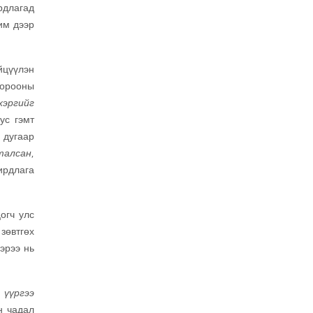
рдлагад
чим дээр
йцүүлэн
хорооны
хэргийг
ус гэмт
 дугаар
талсан,
ирдлага
огч улс
зөвтгөх
эрээ нь
 үүргээ
н чадал