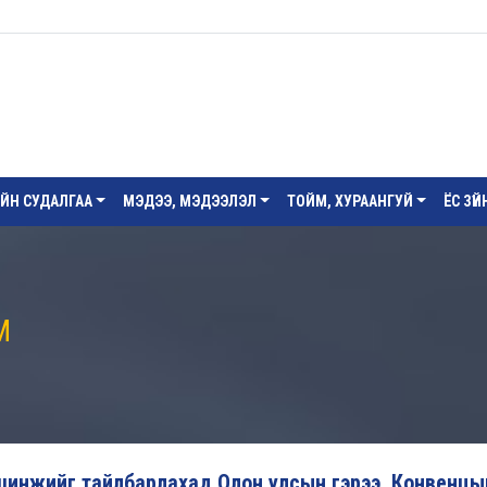
ИЙН СУДАЛГАА
МЭДЭЭ, МЭДЭЭЛЭЛ
ТОЙМ, ХУРААНГУЙ
ЁС ЗҮ
М
йн шинжийг тайлбарлахад Олон улсын гэрээ, Конвенцы