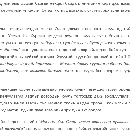
ед нийгэмд оршин байгаа нөхцөл байдал, нийгмийн хэрэгцээ, шаа
н хуулийн үг хэллэг, бүтэц, логик дараалал, систем, эрх зүйн зар
 гэмт хэргийг нэгдэн орсон Олон улсын конвенцын агуулгад ни
гол Улсын Их Хурлын нэгдсэн чуулган, Хууль зүйн байнгын 
н улсын конвенцод нийцүүлэн хүнийг хууль бусаар хорих гэмт 
мьёолсон”
гэж тусгагдсанаас тодорхой илэрхийлэгдэж байх тул т
ар хийх нь зүйтэй
гэж үзэн Эрүүгийн хуулийн ерөнхий ангийн 1.2
хагдахууныг тайлбарлахад ... Монгол Улсын хуулиар соёрхон ба
орхойлолт, хэм хэмжээг баримтална
” гэх хууль ёсны зарчмыг уд
нвенцын хорин зургаадугаар зүйлээр хүчин төгөлдөр гэрээг оролц
иелүүлээгүй явдлыг дотоодын хууль тогтоомж дахь зохицуулалт 
угаар зүйлд заасан тул Монгол Улсын нэгдэн орсон Олон улсын г
хүчинтэй, түүний дээд эрэмбийн эрх зүйн акт болдог.
ийн 2 дахь хэсгийн
“Монгол Улс Олон улсын гэрээгээр хүлээсэн
nt servanda”
зарчмыг хүлээн зөвшөөрч буйгаа хамгийн дээд хүчи