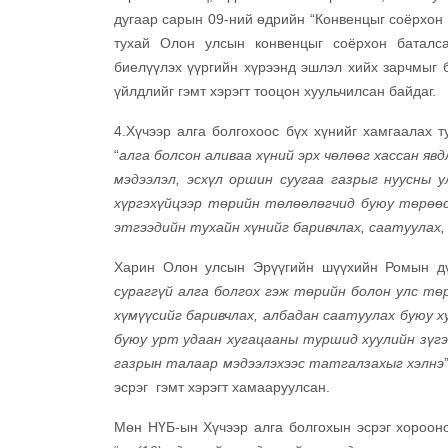
дугаар сарын 09-ний өдрийн “Конвенцыг соёрхон б
тухай Олон улсын конвенцыг соёрхон баталса
биелүүлэх үүргийн хүрээнд эшлэл хийх зарчмыг 
үйлдлийг гэмт хэрэгт тооцон хуульчилсан байдаг.
4.Хүчээр алга болгохоос бүх хүнийг хамгаалах т
“
алга болсон аливаа хүний эрх чөлөөг хассан я
мэдээлэл, эсхүл оршин суугаа газрыг нуусны 
хүргэхүйцээр төрийн төлөөлөгчид буюу төрөөс 
этгээдийн тухайн хүнийг баривчлах, саатуулах, 
Харин Олон улсын Эрүүгийн шүүхийн Ромын дүр
сураггүй алга болгох гэж төрийн болон улс тө
хүмүүсийг баривчлах, албадан саатуулах буюу х
буюу урт удаан хугацааны туршид хуулийн зүгээ
газрын талаар мэдээлэхээс татгалзахыг хэлнэ
эсрэг гэмт хэрэгт хамааруулсан.
Мөн НҮБ-ын Хүчээр алга болгохын эсрэг хороо