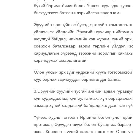
бүхий баримт бичиг болох Үндсэн хуульдаа тунха
биелүүлэхээ батлан илэрхийлсэн явдал юм.
Эрүүгийн эрх зүйгээс бусад эрх зүйн хамгаалал
үйлдэл, эс үйлдлийг Эрүүгийн хуулиар нийгэмд а
аюулгүй байдал, нийгмийн хэв журам, хүний эрх,
соёрхон баталснаар зарим төрлийн үйлдэл, эс
хариуцлагын хүрээнд гэрээний зорилгыг хангахы
хэрэгжүүлэх шаардлагатай.
Олон улсын эрх зүйг үндэсний хууль тогтоомжтой 
хуулбарлах зарчмуудыг баримталдаг байна.
3.Эрүүгийн хуулийн тусгай ангийн арван гуравдуг
хүн худалдаалах, хүн хулгайлах, хүн барьцаалах,
замаар хүний халдашгүй байдалд халдсан гэмт үйл
Үүнээс хууль тогтоогч Иргэний болон улс төрий
протокол, Эрүүдэн шүүх болон бусад хэлбэрээр 
эсрэг Конвенц, түүний нэмэлт протокол, Олон у