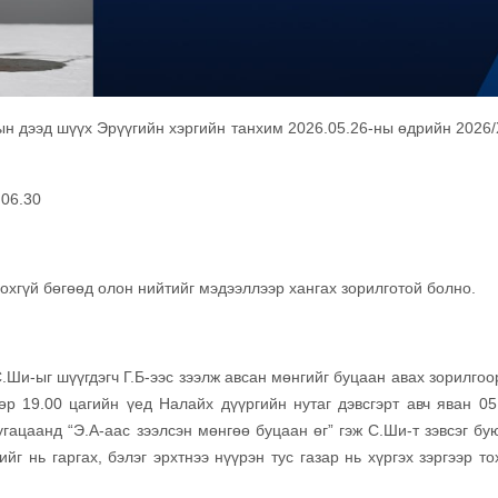
ын дээд шүүх Эрүүгийн хэргийн танхим
2026.05.26-ны өдрийн 2026
.06.30
хгүй бөгөөд олон нийтийг мэдээллээр хангах зорилготой болно.
С.Ши-ыг шүүгдэгч Г.Б-ээс зээлж авсан мөнгийг буцаан авах зорилгоо
р 19.00 цагийн үед Налайх дүүргийн нутаг дэвсгэрт авч яван 05
ацаанд “Э.А-аас зээлсэн мөнгөө буцаан өг” гэж С.Ши-т зэвсэг бую
ийг нь гаргах, бэлэг эрхтнээ нүүрэн тус газар нь хүргэх зэргээр т