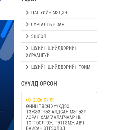
ЦАГ ҮЕИЙН МЭДЭЭ
СУРГАЛТЫН ЗАР
ЭШЛЭЛ
ШҮҮХИЙН ШИЙДВЭРИЙН
ХУРААНГУЙ
ШҮҮХИЙН ШИЙДВЭРИЙН ТОЙМ
СҮҮЛД ОРСОН
2026-07-09
ӨӨРИЙН ТӨРСӨН ХҮҮХДЭЭ
ТЭЖЭЭГЧЭЭ АЛДСАН МЭТЭЭР
АСРАН ХАМГААЛАГЧААР НЬ
ТОГТООЛГОЖ, ТЭТГЭМЖ АВЧ
БАЙСАН ЭТГЭЭДЭД