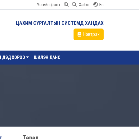
Үсгийн фонт
Хайлт
En
ЦАХИМ СУРГАЛТЫН СИСТЕМД ХАНДАХ
Нэвтрэх
ЙН ДЭД ХОРОО
ШИЛЭН ДАНС
г
Төрөл