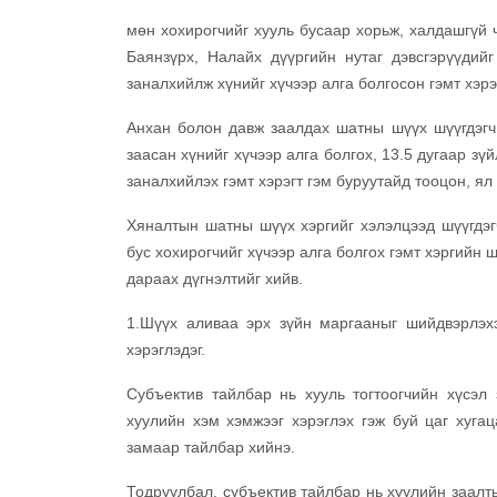
мөн хохирогчийг хууль бусаар хорьж, халдашгүй ч
Баянзүрх, Налайх дүүргийн нутаг дэвсгэрүүдийг
заналхийлж хүнийг хүчээр алга болгосон гэмт хэрэ
Анхан болон давж заалдах шатны шүүх шүүгдэгч 
заасан хүнийг хүчээр алга болгох, 13.5 дугаар зүй
заналхийлэх гэмт хэрэгт гэм буруутайд тооцон, ял
Хяналтын шатны шүүх хэргийг хэлэлцээд шүүгдэг
бус хохирогчийг хүчээр алга болгох гэмт хэргийн ш
дараах дүгнэлтийг хийв.
1.Шүүх аливаа эрх зүйн маргааныг шийдвэрлэх
хэрэглэдэг.
Субъектив тайлбар нь хууль тогтоогчийн хүсэл
хуулийн хэм хэмжээг хэрэглэх гэж буй цаг хуга
замаар тайлбар хийнэ.
Тодруулбал, субъектив тайлбар нь хуулийн заалты