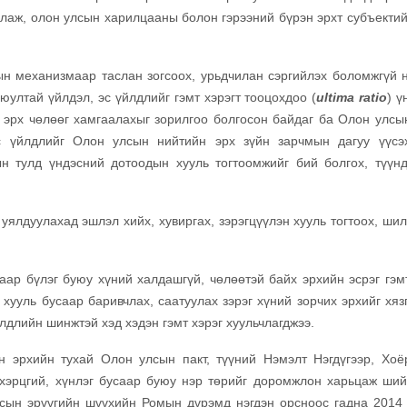
глаж, олон улсын харилцааны болон гэрээний бүрэн эрхт субъектий
тын механизмаар таслан зогсоох, урьдчилан сэргийлэх боломжгүй 
юултай үйлдэл, эс үйлдлийг гэмт хэрэгт тооцохдоо (
ultima ratio
) ү
 эрх чөлөөг хамгаалахыг зорилгоо болгосон байдаг ба Олон улсын
 үйлдлийг Олон улсын нийтийн эрх зүйн зарчмын дагуу үүсэх
н тулд үндэсний дотоодын хууль тогтоомжийг бий болгох, түүнд
уялдуулахад эшлэл хийх, хувиргах, зэрэгцүүлэн хууль тогтоох, шил
аар бүлэг буюу хүний халдашгүй, чөлөөтэй байх эрхийн эсрэг гэмт
 хууль бусаар баривчлах, саатуулах зэрэг хүний зорчих эрхийг хяз
длийн шинжтэй хэд хэдэн гэмт хэрэг хуульчлагджээ.
н эрхийн тухай Олон улсын пакт, түүний Нэмэлт Нэгдүгээр, Хоё
хэрцгий, хүнлэг бусаар буюу нэр төрийг доромжлон харьцаж ший
лсын эрүүгийн шүүхийн Ромын дүрэмд нэгдэн орсноос гадна 2014