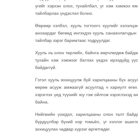
үгийг хэрхэн олох, тухайлбал, уг хэм хэмжээ ям
тайлбарлах үндэслэл болно.
Өөрөөр хэлбэл, хууль тогтоогч хуулийг хэлэлцэ
анхаардаг бөгөөд ингэхдээ хууль санаачлагчдын 
тайлбар зэрэг баримтаас тодруулдаг.
Хууль нь олон төрлийн, байнга өөрчлөгдөж байдаг
тухайн хэм хэмжээг батлах үедээ ирээдүйд үү
байдаггүй.
Гэтэл хууль зохицуулж буй харилцааны бүх асуул
өөрөө асууж амжаагүй асуултад ч хариулт өгөх
хэрэглэх үед түүнийг юу гэж ойлгож хэрэглэхэд а
байна.
Нийгмийн үзэгдэл, харилцааны олон талт байда
бүрдүүлбэр бүхий нэр томьёо, үг хэллэг ашигла
зохицуулах чадвар хүрээг өргөтгөдөг.