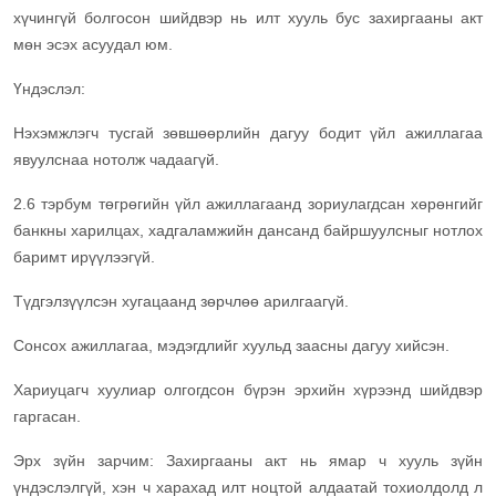
хүчингүй болгосон шийдвэр нь илт хууль бус захиргааны акт
мөн эсэх асуудал юм.
Үндэслэл:
Нэхэмжлэгч тусгай зөвшөөрлийн дагуу бодит үйл ажиллагаа
явуулснаа нотолж чадаагүй.
2.6 тэрбум төгрөгийн үйл ажиллагаанд зориулагдсан хөрөнгийг
банкны харилцах, хадгаламжийн дансанд байршуулсныг нотлох
баримт ирүүлээгүй.
Түдгэлзүүлсэн хугацаанд зөрчлөө арилгаагүй.
Сонсох ажиллагаа, мэдэгдлийг хуульд заасны дагуу хийсэн.
Хариуцагч хуулиар олгогдсон бүрэн эрхийн хүрээнд шийдвэр
гаргасан.
Эрх зүйн зарчим: Захиргааны акт нь ямар ч хууль зүйн
үндэслэлгүй, хэн ч харахад илт ноцтой алдаатай тохиолдолд л