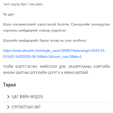
“илт хууль бус” гэж үзнэ.
Үр дүн:
Шүүх нэхэмжлэлийг хэрэгсэхгүй болгож, Санхүүгийн зохицуулах
хорооны шийдвэрийг хэвээр үлдээсэн.
Шүүхийн шийдвэрийг бүрэн эхээр нь үзэх холбоос:
https://www.shuukh.mn/single_case/18583?daterange=2025-01-
01%20-%202026-06-04&id=1&court_cat=3&bb=1
ТОЙМ БЭЛТГЭСЭН: НИЙСЛЭЛ ДЭХ ЗАХИРГААНЫ ХЭРГИЙН
АНХАН ШАТНЫ ШҮҮХИЙН ШҮҮГЧ А.МӨНХ-ӨЛЗИЙ
Төрөл
ЦАГ ҮЕИЙН МЭДЭЭ
СУРГАЛТЫН ЗАР