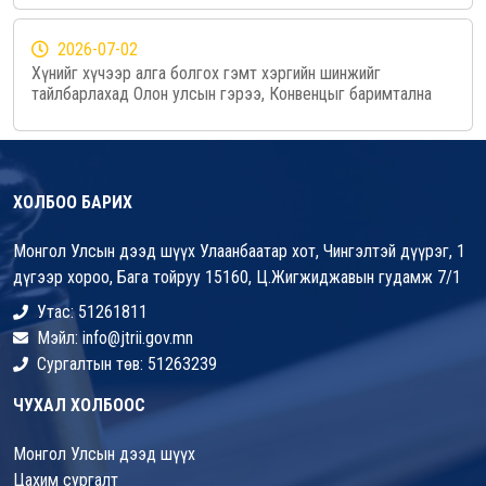
2026-07-02
Хүнийг хүчээр алга болгох гэмт хэргийн шинжийг
тайлбарлахад Олон улсын гэрээ, Конвенцыг баримтална
ХОЛБОО БАРИХ
Монгол Улсын дээд шүүх Улаанбаатар хот, Чингэлтэй дүүрэг, 1
дүгээр хороо, Бага тойруу 15160, Ц.Жигжиджавын гудамж 7/1
Утас: 51261811
Мэйл: info@jtrii.gov.mn
Сургалтын төв: 51263239
ЧУХАЛ ХОЛБООС
Монгол Улсын дээд шүүх
Цахим сургалт