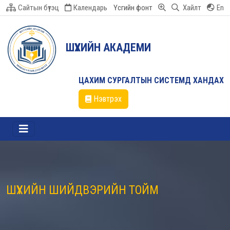
Сайтын бүтэц
Календарь
Үсгийн фонт
Хайлт
En
ШҮҮХИЙН АКАДЕМИ
ЦАХИМ СУРГАЛТЫН СИСТЕМД ХАНДАХ
Нэвтрэх
ШҮҮХИЙН ШИЙДВЭРИЙН ТОЙМ