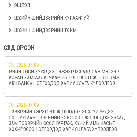
ЭШЛЭЛ
ШҮҮХИЙН ШИЙДВЭРИЙН ХУРААНГУЙ
ШҮҮХИЙН ШИЙДВЭРИЙН ТОЙМ
СҮҮЛД ОРСОН
2026-07-09
ӨӨРИЙН ТӨРСӨН ХҮҮХДЭЭ ТЭЖЭЭГЧЭЭ АЛДСАН МЭТЭЭР
АСРАН ХАМГААЛАГЧААР НЬ ТОГТООЛГОЖ, ТЭТГЭМЖ
АВЧ БАЙСАН ЭТГЭЭДЭД ХАРИУЦЛАГА ХҮЛЭЭЛГЭВ
2026-07-09
ТЭЭВРИЙН ХЭРЭГСЭЛ ЖОЛООДОХ ЭРХГҮЙ ҮЕДЭЭ
СОГТУУГААР ТЭЭВРИЙН ХЭРЭГСЭЛ ЖОЛООДОЖ ЯВААД
ЗАМ ТЭЭВРИЙН ОСОЛ ГАРГАЖ, ХҮНИЙ АМЬ НАСЫГ
ХОХИРООСОН ЭТГЭЭДЭД ХАРИУЦЛАГА ХҮЛЭЭЛГЭВ