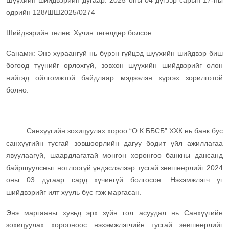
Шүүхийн шийдвэрийн дугаар: 2025 оны 04 дүгээр сарын 17-ны
өдрийн 128/ШШ2025/0274
Шийдвэрийн төлөв: Хүчин төгөлдөр болсон
Санамж: Энэ хураангуй нь бүрэн гүйцэд шүүхийн шийдвэр биш
бөгөөд түүнийг орлохгүй, зөвхөн шүүхийн шийдвэрийг олон
нийтэд ойлгомжтой байдлаар мэдээлэн хүргэх зорилготой
болно.
Санхүүгийн зохицуулах хороо “О К ББСБ” ХХК нь банк бус
санхүүгийн тусгай зөвшөөрлийн дагуу бодит үйл ажиллагаа
явуулаагүй, шаардлагатай мөнгөн хөрөнгөө банкны дансанд
байршуулсныг нотлоогүй үндэслэлээр тусгай зөвшөөрлийг 2024
оны 03 дугаар сард хүчингүй болгосон. Нэхэмжлэгч уг
шийдвэрийг илт хууль бус гэж маргасан.
Энэ маргааны хувьд эрх зүйн гол асуудал нь Санхүүгийн
зохицуулах хорооноос нэхэмжлэгчийн тусгай зөвшөөрлийг