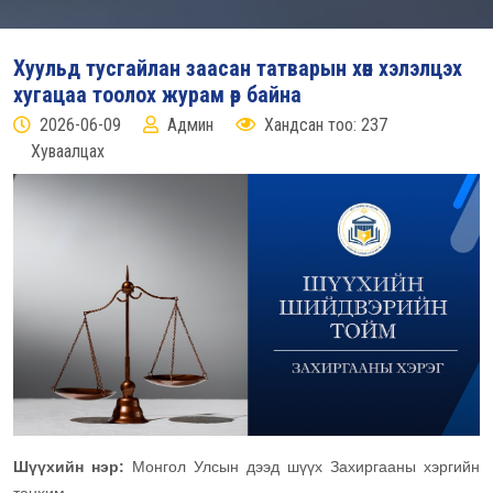
Хуульд тусгайлан заасан татварын хөөн хэлэлцэх
хугацаа тоолох журам өөр байна
2026-06-09
Админ
Хандсан тоо: 237
Хуваалцах
Шүүхийн нэр:
Монгол Улсын дээд шүүх Захиргааны хэргийн