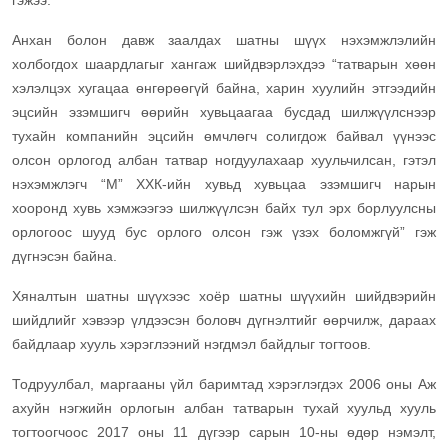
гэжээ.
Анхан болон давж заалдах шатны шүүх нэхэмжлэлийн
холбогдох шаардлагыг хангаж шийдвэрлэхдээ “татварын хөөн
хэлэлцэх хугацаа өнгөрөөгүй байна, харин хуулийн этгээдийн
эцсийн эзэмшигч өөрийн хувьцаагаа бусдад шилжүүлснээр
тухайн компанийн эцсийн өмчлөгч солигдож байвал үүнээс
олсон орлогод албан татвар ногдуулахаар хуульчилсан, гэтэл
нэхэмжлэгч “М” ХХК-ийн хувьд хувьцаа эзэмшигч нарын
хооронд хувь хэмжээгээ шилжүүлсэн байх тул эрх борлуулсны
орлогоос шууд бус орлого олсон гэж үзэх боломжгүй” гэж
дүгнэсэн байна.
Хяналтын шатны шүүхээс хоёр шатны шүүхийн шийдвэрийн
шийдлийг хэвээр үлдээсэн боловч дүгнэлтийг өөрчилж, дараах
байдлаар хууль хэрэглээний нэгдмэл байдлыг тогтоов.
Тодруулбал, маргааны үйл баримтад хэрэглэгдэх 2006 оны Аж
ахуйн нэгжийн орлогын албан татварын тухай хуульд хууль
тогтоогчоос 2017 оны 11 дүгээр сарын 10-ны өдөр нэмэлт,