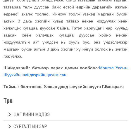
дагуу “борлуулалт хийгдсэнээс хойш татварын тайланг гарган,
татвараа төлж дууссан байх ёстой өдрийн дараагийн ажлын
өдрөөс” эхэлж тоолно. Ийнхүү тоолж үзэхэд маргаан бүхий
актын 3 дахь хэсгийн хувьд татвар нөхөн ногдуулах хөөн
хэлэлцэх хугацаа дууссан байна. Гэтэл хариуцагч нар хуульд
заасан хөөн хэлэлцэх хугацаа дууссан хойно нөхөн
ногдуулалтын акт үйлдсэн нь хууль бус, энэ үндэслэлээр
маргаан бүхий актын 3 дахь хэсгийг хүчингүй болгох нь зүйтэй
гэж үзлээ.
Шийдвэрийг бүтнээр харах цахим холбоос:
Монгол Улсын
Шүүхийн шийдвэрийн цахим сан
Тоймыг бэлтгэсэн: Улсын дээд шүүхийн шүүгч Г.Банзрагч
Төрөл
ЦАГ ҮЕИЙН МЭДЭЭ
СУРГАЛТЫН ЗАР