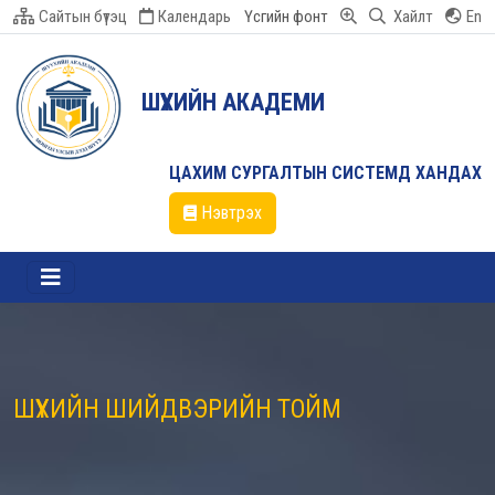
Сайтын бүтэц
Календарь
Үсгийн фонт
Хайлт
En
ШҮҮХИЙН АКАДЕМИ
ЦАХИМ СУРГАЛТЫН СИСТЕМД ХАНДАХ
Нэвтрэх
ШҮҮХИЙН ШИЙДВЭРИЙН ТОЙМ