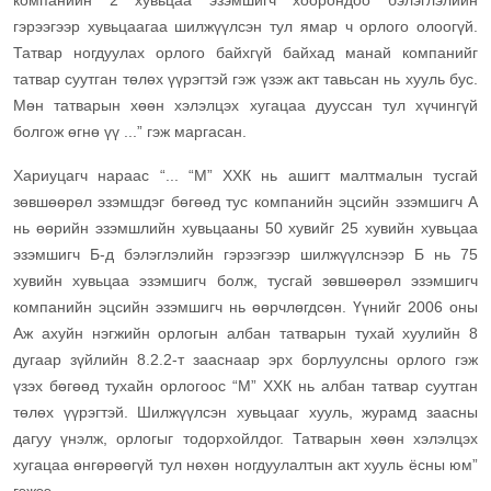
компанийн 2 хувьцаа эзэмшигч хоорондоо бэлэглэлийн
гэрээгээр хувьцаагаа шилжүүлсэн тул ямар ч орлого олоогүй.
Татвар ногдуулах орлого байхгүй байхад манай компанийг
татвар суутган төлөх үүрэгтэй гэж үзэж акт тавьсан нь хууль бус.
Мөн татварын хөөн хэлэлцэх хугацаа дууссан тул хүчингүй
болгож өгнө үү ...” гэж маргасан.
Хариуцагч нараас “... “М” ХХК нь ашигт малтмалын тусгай
зөвшөөрөл эзэмшдэг бөгөөд тус компанийн эцсийн эзэмшигч А
нь өөрийн эзэмшлийн хувьцааны 50 хувийг 25 хувийн хувьцаа
эзэмшигч Б-д бэлэглэлийн гэрээгээр шилжүүлснээр Б нь 75
хувийн хувьцаа эзэмшигч болж, тусгай зөвшөөрөл эзэмшигч
компанийн эцсийн эзэмшигч нь өөрчлөгдсөн. Үүнийг 2006 оны
Аж ахуйн нэгжийн орлогын албан татварын тухай хуулийн 8
дугаар зүйлийн 8.2.2-т зааснаар эрх борлуулсны орлого гэж
үзэх бөгөөд тухайн орлогоос “М” ХХК нь албан татвар суутган
төлөх үүрэгтэй. Шилжүүлсэн хувьцааг хууль, журамд заасны
дагуу үнэлж, орлогыг тодорхойлдог. Татварын хөөн хэлэлцэх
хугацаа өнгөрөөгүй тул нөхөн ногдуулалтын акт хууль ёсны юм”