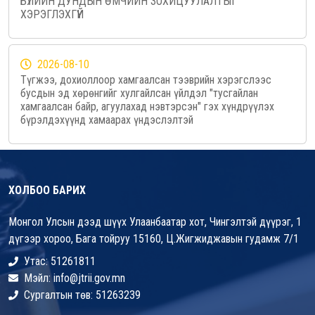
БҮЛИЙН ДУНДЫН ӨМЧИЙН ЗОХИЦУУЛАЛТЫГ
ХЭРЭГЛЭХГҮЙ
2026-08-10
Түгжээ, дохиоллоор хамгаалсан тээврийн хэрэгслээс
бусдын эд хөрөнгийг хулгайлсан үйлдэл "тусгайлан
хамгаалсан байр, агуулахад нэвтэрсэн" гэх хүндрүүлэх
бүрэлдэхүүнд хамаарах үндэслэлтэй
ХОЛБОО БАРИХ
Монгол Улсын дээд шүүх Улаанбаатар хот, Чингэлтэй дүүрэг, 1
дүгээр хороо, Бага тойруу 15160, Ц.Жигжиджавын гудамж 7/1
Утас: 51261811
Мэйл: info@jtrii.gov.mn
Сургалтын төв: 51263239