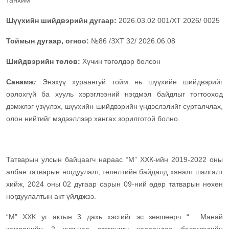
танхим
Шүүхийн шийдвэрийн дугаар:
2026.03.02 001/XT 2026/ 0025
Тоймын дугаар, огноо:
№86 /ЗХТ 32/ 2026.06.08
Шийдвэрийн төлөв:
Хүчин төгөлдөр болсон
Санамж
:
Энэхүү хураангуй тойм нь шүүхийн шийдвэрийг
орлохгүй ба хууль хэрэглээний нэгдмэл байдлыг тогтооход
дэмжлэг үзүүлэх, шүүхийн шийдвэрийн үндэслэлийг сурталчлах,
олон нийтийг мэдээллээр хангах зорилготой болно.
Татварын улсын байцаагч нараас “М” ХХК-ийн 2019-2022 оны
албан татварын ногдуулалт, төлөлтийн байдалд хяналт шалгалт
хийж, 2024 оны 02 дугаар сарын 09-ний өдөр татварын нөхөн
ногдуулалтын акт үйлджээ.
“М” ХХК уг актын 3 дахь хэсгийг эс зөвшөөрч “... Манай