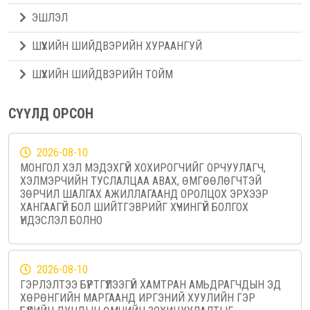
ЭШЛЭЛ
ШҮҮХИЙН ШИЙДВЭРИЙН ХУРААНГУЙ
ШҮҮХИЙН ШИЙДВЭРИЙН ТОЙМ
СҮҮЛД ОРСОН
2026-08-10
МОНГОЛ ХЭЛ МЭДЭХГҮЙ ХОХИРОГЧИЙГ ОРЧУУЛАГЧ,
ХЭЛМЭРЧИЙН ТУСЛАЛЦАА АВАХ, ӨМГӨӨЛӨГЧТЭЙ
ЗӨРЧИЛ ШАЛГАХ АЖИЛЛАГААНД ОРОЛЦОХ ЭРХЭЭР
ХАНГААГҮЙ БОЛ ШИЙТГЭВРИЙГ ХҮЧИНГҮЙ БОЛГОХ
ҮНДЭСЛЭЛ БОЛНО
2026-08-10
ГЭРЛЭЛТЭЭ БҮРТГҮҮЛЭЭГҮЙ ХАМТРАН АМЬДРАГЧДЫН ЭД
ХӨРӨНГИЙН МАРГААНД ИРГЭНИЙ ХУУЛИЙН ГЭР