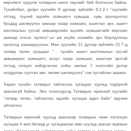
өөрчлөлт оруулж татварын шинэ төрлийг бий болгосон байна.
Тухайлбал, дээрх хуулийн 8 дугаар зүйлийн 8.2.2-т “хуулийн
этгээд, түүний эцсийн эзэмшигч хувьцаа, хувь оролцоогоо
бусдад шилжүүлэх замаар газар эзэмших, ашиглах эрх, ашигт
малтмалын тусгай зөвшөөрлийн эцсийн эзэмшигчийг өөрчлөх
замаар олсон орлого”-ыг аж ахуйн нэгжийн эрх борлуулсны
орлогод хамааруулсан. Мөн хуулийн 21 дүгээр зүйлийн 21.7-д
татвар төлөх хугацааг “… тухайн ашигт малтмалын тусгай
зөвшөөрөл эзэмшигч, эсхүл газар эзэмших, ашиглах эрхтэй
этгээд хэлцэл хийгдсэнээс хойш ажлын 7 хоногийн дотор
ногдуулан суутган авч, төсөвт шилжүүлнэ” гэж тусгайлан заажээ.
Харин тухайн татварыг тайлагнах хугацааг хуульд тодорхой
заагаагүй байна. Энэ тохиолдолд Татварын ерөнхий хуулийн
“татвар төлөх, тайлагнах эцсийн хугацаа адил байх” зарчим
үйлчилнэ.
Татварын ерөнхий хуульд зааснаар татварын хөөн хэлэлцэх
хугацаа 4 жил бөгөөд уг хугацаагааг мөн хуульд заасан журмын