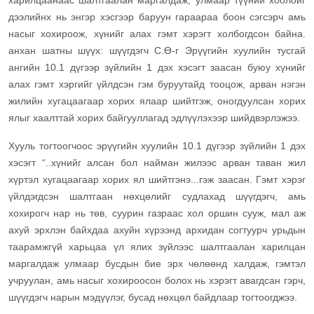
харилцаанаас шалтгаалан маргалдаж, улмаар түүний хоолойг
дээлийнх нь энгэр хэсгээр баруун гараараа боон сэгсэрч амь
насыг хохироож, хүнийг алах гэмт хэрэгт холбогдсон байна.
анхан шатны шүүх: шүүгдэгч С.Ө-г Эрүүгийн хуулийн тусгай
ангийн 10.1 дүгээр зүйлийн 1 дэх хэсэгт заасан буюу хүнийг
алах гэмт хэргийг үйлдсэн гэм буруутайд тооцож, арван нэгэн
жилийн хугацаагаар хорих ялаар шийтгэж, оногдуулсан хорих
ялыг хаалттай хорих байгууллагад эдлүүлэхээр шийдвэрлэжээ.
Хууль тогтоогчоос эрүүгийн хуулийн 10.1 дүгээр зүйлийн 1 дэх
хэсэгт “..хүнийг алсан бол найман жилээс арван таван жил
хүртэл хугацаагаар хорих ял шийтгэнэ...гэж заасан. Гэмт хэрэг
үйлдэгдсэн шалтгаан нөхцөлийг судлахад шүүгдэгч, амь
хохирогч нар нь төв, суурин газраас хол оршин сууж, мал аж
ахуй эрхлэн байхдаа ахуйн хүрээнд архидан согтуурч урьдын
таарамжгүй харьцаа үл ялих зүйлээс шалтгаалан харилцан
маргалдаж улмаар бусдын бие эрх чөлөөнд халдаж, гэмтэл
учруулан, амь насыг хохироосон болох нь хэрэгт авагдсан гэрч,
шүүгдэгч нарын мэдүүлэг, бусад нөхцөл байдлаар тогтоогджээ.