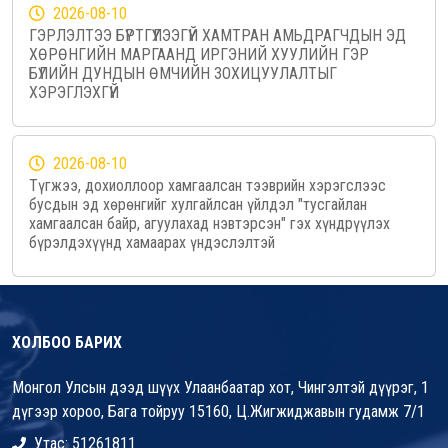
2026-08-10
ГЭРЛЭЛТЭЭ БҮРТГҮҮЛЭЭГҮЙ ХАМТРАН АМЬДРАГЧДЫН ЭД
ХӨРӨНГИЙН МАРГААНД ИРГЭНИЙ ХУУЛИЙН ГЭР
БҮЛИЙН ДУНДЫН ӨМЧИЙН ЗОХИЦУУЛАЛТЫГ
ХЭРЭГЛЭХГҮЙ
2026-08-10
Түгжээ, дохиоллоор хамгаалсан тээврийн хэрэгслээс
бусдын эд хөрөнгийг хулгайлсан үйлдэл "тусгайлан
хамгаалсан байр, агуулахад нэвтэрсэн" гэх хүндрүүлэх
бүрэлдэхүүнд хамаарах үндэслэлтэй
ХОЛБОО БАРИХ
Монгол Улсын дээд шүүх Улаанбаатар хот, Чингэлтэй дүүрэг, 1
дүгээр хороо, Бага тойруу 15160, Ц.Жигжиджавын гудамж 7/1
Утас: 51261811