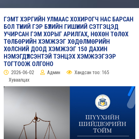
ГЭМТ ХЭРГИЙН УЛМААС ХОХИРОГЧ НАС БАРСАН
БОЛ ТҮҮНИЙ ГЭР БҮЛИЙН ГИШҮҮНИЙ СЭТГЭЦЭД
УЧИРСАН ГЭМ ХОРЫГ АРИЛГАХ, НӨХӨН ТӨЛӨХ
ТӨЛБӨРИЙН ХЭМЖЭЭГ ХӨДӨЛМӨРИЙН
ХӨЛСНИЙ ДООД ХЭМЖЭЭГ 150 ДАХИН
НЭМЭГДҮҮЛСЭНТЭЙ ТЭНЦЭХ ХЭМЖЭЭГЭЭР
ТОГТООЖ ОЛГОНО
2026-06-02
Админ
Хандсан тоо: 165
Хуваалцах