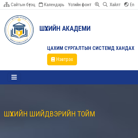
Сайтын бүтэц
Календарь
Үсгийн фонт
Хайлт
En
ШҮҮХИЙН АКАДЕМИ
ЦАХИМ СУРГАЛТЫН СИСТЕМД ХАНДАХ
Нэвтрэх
ШҮҮХИЙН ШИЙДВЭРИЙН ТОЙМ