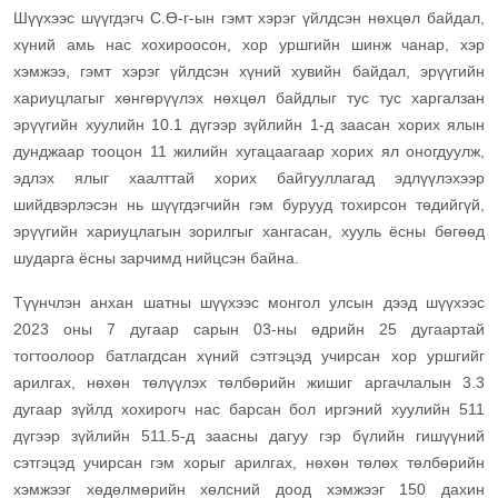
Шүүхээс шүүгдэгч С.Ө-г-ын гэмт хэрэг үйлдсэн нөхцөл байдал,
хүний амь нас хохироосон, хор уршгийн шинж чанар, хэр
хэмжээ, гэмт хэрэг үйлдсэн хүний хувийн байдал, эрүүгийн
хариуцлагыг хөнгөрүүлэх нөхцөл байдлыг тус тус харгалзан
эрүүгийн хуулийн 10.1 дүгээр зүйлийн 1-д заасан хорих ялын
дунджаар тооцон 11 жилийн хугацаагаар хорих ял оногдуулж,
эдлэх ялыг хаалттай хорих байгууллагад эдлүүлэхээр
шийдвэрлэсэн нь шүүгдэгчийн гэм бурууд тохирсон төдийгүй,
эрүүгийн хариуцлагын зорилгыг хангасан, хууль ёсны бөгөөд
шударга ёсны зарчимд нийцсэн байна.
Түүнчлэн анхан шатны шүүхээс монгол улсын дээд шүүхээс
2023 оны 7 дугаар сарын 03-ны өдрийн 25 дугаартай
тогтоолоор батлагдсан хүний сэтгэцэд учирсан хор уршгийг
арилгах, нөхөн төлүүлэх төлбөрийн жишиг аргачлалын 3.3
дугаар зүйлд хохирогч нас барсан бол иргэний хуулийн 511
дүгээр зүйлийн 511.5-д заасны дагуу гэр бүлийн гишүүний
сэтгэцэд учирсан гэм хорыг арилгах, нөхөн төлөх төлбөрийн
хэмжээг хөдөлмөрийн хөлсний доод хэмжээг 150 дахин