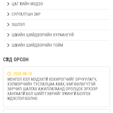
ЦАГ ҮЕИЙН МЭДЭЭ
СУРГАЛТЫН ЗАР
ЭШЛЭЛ
ШҮҮХИЙН ШИЙДВЭРИЙН ХУРААНГУЙ
ШҮҮХИЙН ШИЙДВЭРИЙН ТОЙМ
СҮҮЛД ОРСОН
2026-08-10
МОНГОЛ ХЭЛ МЭДЭХГҮЙ ХОХИРОГЧИЙГ ОРЧУУЛАГЧ,
ХЭЛМЭРЧИЙН ТУСЛАЛЦАА АВАХ, ӨМГӨӨЛӨГЧТЭЙ
ЗӨРЧИЛ ШАЛГАХ АЖИЛЛАГААНД ОРОЛЦОХ ЭРХЭЭР
ХАНГААГҮЙ БОЛ ШИЙТГЭВРИЙГ ХҮЧИНГҮЙ БОЛГОХ
ҮНДЭСЛЭЛ БОЛНО