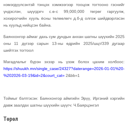
нэмэгдүүлсэнтэй тэнцэх хэмжээгээр тооцож тогтооно гэснийг
үндэслэн, шүүгдэгч с.ө-с 99,000,000 төгрөг гаргуулж,
хохирогчийн хууль ёсны төлөөлөгч д.б-д олгож шийдвэрлэсэн
нь хуульд нийцсэн байна.
Баянхонгор аймаг дахь сум дундын анхан шатны шүүхийн 2025
оны 11 дүгээр сарын 13-ны өдрийн 2025/шцт/339 дугаар
шийтгэх тогтоол
Магадлалыг бүрэн эхээр нь үзэж болох цахим холбоос:
https://shuukh.mn/single_case/24327?daterange=2026-01-01%20-
%202026-03-19&id=2&court_cat=
2&bb=1
Тоймыг бэлтгэсэн: Баянхонгор аймгийн Эрүү, Иргэний хэргийн
давж заалдах шатны шүүхийн шүүгч: Ч.Баярцэнгэл
Төрөл