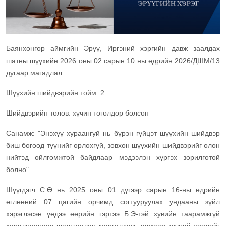
Баянхонгор аймгийн Эрүү, Иргэний хэргийн давж заалдах
шатны шүүхийн 2026 оны 02 сарын 10 ны өдрийн 2026/ДШМ/13
дугаар магадлал
Шүүхийн шийдвэрийн тойм: 2
Шийдвэрийн төлөв: хүчин төгөлдөр болсон
Санамж: "Энэхүү хураангуй нь бүрэн гүйцэт шүүхийн шийдвэр
биш бөгөөд түүнийг орлохгүй, зөвхөн шүүхийн шийдвэрийг олон
нийтэд ойлгомжтой байдлаар мэдээлэн хүргэх зорилготой
болно"
Шүүгдэгч С.Ө нь 2025 оны 01 дүгээр сарын 16-ны өдрийн
өглөөний 07 цагийн орчимд согтууруулах ундааны зүйл
хэрэглэсэн үедээ өөрийн гэртээ Б.Э-тэй хувийн таарамжгүй