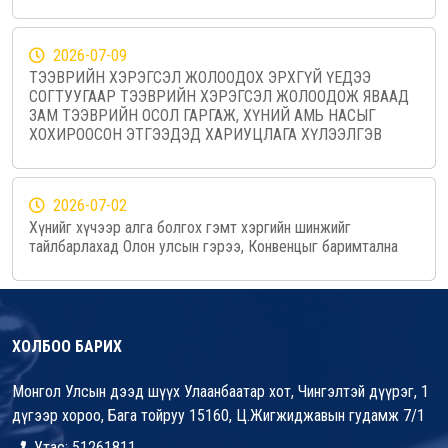
2026-07-09
ТЭЭВРИЙН ХЭРЭГСЭЛ ЖОЛООДОХ ЭРХГҮЙ ҮЕДЭЭ
СОГТУУГААР ТЭЭВРИЙН ХЭРЭГСЭЛ ЖОЛООДОЖ ЯВААД
ЗАМ ТЭЭВРИЙН ОСОЛ ГАРГАЖ, ХҮНИЙ АМЬ НАСЫГ
ХОХИРООСОН ЭТГЭЭДЭД ХАРИУЦЛАГА ХҮЛЭЭЛГЭВ
2026-07-02
Хүнийг хүчээр алга болгох гэмт хэргийн шинжийг
тайлбарлахад Олон улсын гэрээ, Конвенцыг баримтална
ХОЛБОО БАРИХ
Монгол Улсын дээд шүүх Улаанбаатар хот, Чингэлтэй дүүрэг, 1
дүгээр хороо, Бага тойруу 15160, Ц.Жигжиджавын гудамж 7/1
Утас: 51261811