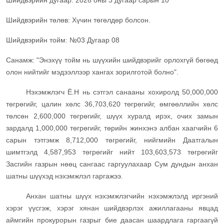
Шийдвэрийн дугаар: 2026 оны 3 дугаар сарын 10
Шийдвэрийн төлөв: Хүчин төгөлдөр болсон.
Шийдвэрийн тойм: №03 Дугаар 08
Санамж: "Энэхүү тойм нь шүүхийн шийдвэрийг орлохгүй бөгөөд
олон нийтийг мэдээллээр хангах зорилготой болно".
Нэхэмжлэгч Ё.Н нь сэтгэл санааны хохиролд 50,000,000
төгрөгийг, цалин хөлс 36,703,620 төгрөгийг, өмгөөллийн хөлс
төлсөн 2,600,000 төгрөгийг, шүүх хуралд ирэх, очих замын
зардалд 1,000,000 төгрөгийг, төрийн жинхэнэ албан хаагчийн 6
сарын тэтгэмж 8,712,000 төгрөгийг, нийгмийн Даатгалын
шимтгэлд 4,587,953 төгрөгийг нийт 103,603,573 төгрөгийг
Засгийн газрын нөөц сангаас гаргуулахаар Сум дундын анхан
шатны шүүхэд нэхэмжлэл гаргажээ.
Анхан шатны шүүх нэхэмжлэгчийн нэхэмжлэлд иргэний
хэрэг үүсгэж, хэрэг хянан шийдвэрлэх ажиллагааны явцад
аймгийн прокурорын газрыг бие даасан шаардлага гаргаагүй