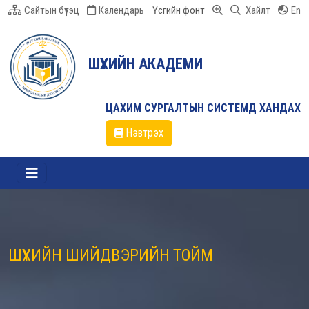
Сайтын бүтэц
Календарь
Үсгийн фонт
Хайлт
En
ШҮҮХИЙН АКАДЕМИ
ЦАХИМ СУРГАЛТЫН СИСТЕМД ХАНДАХ
Нэвтрэх
ШҮҮХИЙН ШИЙДВЭРИЙН ТОЙМ