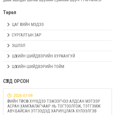
давж заалдах шатны шүүхийн Ерөнхий шүүгч Т.ГАНЧИМЭГ
Төрөл
ЦАГ ҮЕИЙН МЭДЭЭ
СУРГАЛТЫН ЗАР
ЭШЛЭЛ
ШҮҮХИЙН ШИЙДВЭРИЙН ХУРААНГУЙ
ШҮҮХИЙН ШИЙДВЭРИЙН ТОЙМ
СҮҮЛД ОРСОН
2026-07-09
ӨӨРИЙН ТӨРСӨН ХҮҮХДЭЭ ТЭЖЭЭГЧЭЭ АЛДСАН МЭТЭЭР
АСРАН ХАМГААЛАГЧААР НЬ ТОГТООЛГОЖ, ТЭТГЭМЖ
АВЧ БАЙСАН ЭТГЭЭДЭД ХАРИУЦЛАГА ХҮЛЭЭЛГЭВ