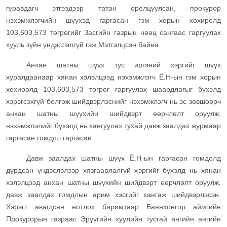
гуравдагч этгээдээр татан оролцуулсан, прокурор
нэхэмжлэгчийн шүүхэд гаргасан гэм хорын хохиролд
103,603,573 төгрөгийг Засгийн газрын нөөц сангаас гаргуулах
хууль зүйн үндэслэлгүй гэж Мэтгэлцсэн байна.
Анхан шатны шүүх тус иргэний хэргийг шүүх
хуралдаанаар хянан хэлэлцээд нэхэмжлэгч Ё.Н-ын гэм хорын
хохиролд 103,603,573 төгрөг гаргуулах шаардлагыг бүхэлд
хэрэгсэхгүй болгож шийдвэрлэснийг нэхэмжлэгч нь эс зөвшөөрч
анхан шатны шүүхийн шийдвэрт өөрчлөлт оруулж,
нэхэмжлэлийг бүхэлд нь хангуулах тухай давж заалдах журмаар
гаргасан гомдол гаргасан.
Давж заалдах шатны шүүх Ё.Н-ын гаргасан гомдолд
дурдсан үндэслэлээр хязгаарлалгүй хэргийг бүхэлд нь хянан
хэлэлцээд анхан шатны шүүхийн шийдвэрт өөрчлөлт оруулж,
давж заалдах гомдлын арим хэсгийг хангаж шийдвэрлэсэн.
Хэрэгт авагдсан нотлох баримтаар Баянхонгор аймгийн
Прокурорын газраас Эрүүгийн хуулийн тусгай ангийн ангийн