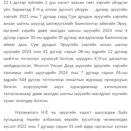
22.1 дүгээр зүйлийн 1 дэх хэсэгт заасан гэмт хэргийг үйлдсэн
үйл баримтад Ё.Н-д яллах дүгнэлт үйлдэн ... дугаар эрүүгийн
хэргийг 2021 оны 7 дугаар сард Сум дундын эрүүгийн хэргийн
анхан шатны шүүхэд шилжүүлснийг Баянхонгор аймгийн Эрүү,
иргэний хэрийн давж заалдах шатны шүүхийн 2024 оны 4
дүгээр сарын 30-ны өдрийн 30 дугаар магадлалаар Баянхонгор
аймаг дахь Сум дундын Эрүүгийн хэргийн анхан шатны
шүүхийн 2024 оны 01 дүгээр сарын 08-ны өдрийн 12 дугаар
шийтгэх тогтоолыг хүчингүй болгож, шүүгдэгч Е.Н-ыг цагаатган
шийдвэрлэсэн, Монгол Улсын Дээд шүүхийн эрүүгийн хэргийн
танхимыг нийт шүүгчдийн 2024 оны 7 дугаар сарын 05-ны
өдрийн 544 дүгээр тогтоолоор хяналтын журмаар прокурорын
бичсэн эсэргүүцлийг шүүх хуралдаанаар хэлэлцэхээс
татгалзсанаар давж заалдах шатны шүүхийн магадлал хуулийн
хүчин төгөлдөр болсон.
Нэхэмжлэгч Н.Е нь эрүүгийн хэрэгт шалгагдаж байх
хугацаанд төрийн албанаас өөрийн хүсэлтээр чөлөөлөгдөх
хүсэлт 2022 оны 7 дугаар сарын 01-ний өдөр гаргасныг хүлээн