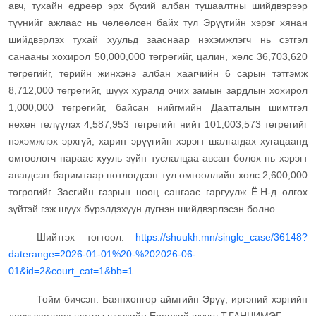
авч, тухайн өдрөөр эрх бүхий албан тушаалтны шийдвэрээр
түүнийг ажлаас нь чөлөөлсөн байх тул Эрүүгийн хэрэг хянан
шийдвэрлэх тухай хуульд зааснаар нэхэмжлэгч нь сэтгэл
санааны хохирол 50,000,000 төгрөгийг, цалин, хөлс 36,703,620
төгрөгийг, төрийн жинхэнэ албан хаагчийн 6 сарын тэтгэмж
8,712,000 төгрөгийг, шүүх хуралд очих замын зардлын хохирол
1,000,000 төгрөгийг, байсан нийгмийн Даатгалын шимтгэл
нөхөн төлүүлэх 4,587,953 төгрөгийг нийт 101,003,573 төгрөгийг
нэхэмжлэх эрхгүй, харин эрүүгийн хэрэгт шалгагдах хугацаанд
өмгөөлөгч нараас хууль зүйн туслалцаа авсан болох нь хэрэгт
авагдсан баримтаар нотлогдсон тул өмгөөллийн хөлс 2,600,000
төгрөгийг Засгийн газрын нөөц сангаас гаргуулж Ё.Н-д олгох
зүйтэй гэж шүүх бүрэлдэхүүн дүгнэн шийдвэрлэсэн болно.
Шийтгэх тогтоол:
https://shuukh.mn/single_case/36148?
daterange=2026-01-01%20-%202026-06-
01&id=2&court_cat=1&bb=1
Тойм бичсэн: Баянхонгор аймгийн Эрүү, иргэний хэргийн