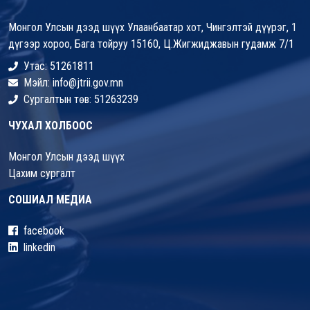
Монгол Улсын дээд шүүх Улаанбаатар хот, Чингэлтэй дүүрэг, 1
дүгээр хороо, Бага тойруу 15160, Ц.Жигжиджавын гудамж 7/1
Утас: 51261811
Мэйл: info@jtrii.gov.mn
Сургалтын төв: 51263239
ЧУХАЛ ХОЛБООС
Монгол Улсын дээд шүүх
Цахим сургалт
СОШИАЛ МЕДИА
facebook
linkedin