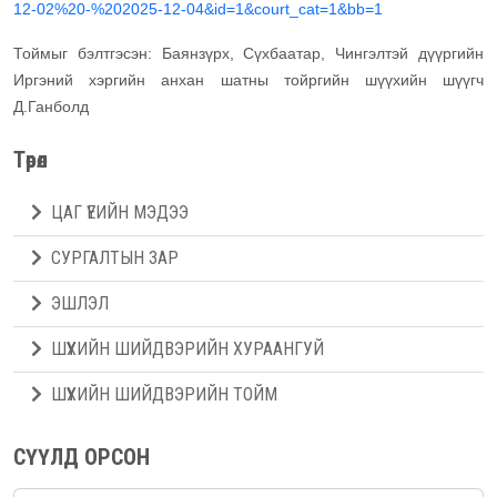
12-02%20-%202025-12-04&id=1&court_cat=1&bb=1
Тоймыг бэлтгэсэн: Баянзүрх, Сүхбаатар, Чингэлтэй дүүргийн
Иргэний хэргийн анхан шатны тойргийн шүүхийн шүүгч
Д.Ганболд
Төрөл
ЦАГ ҮЕИЙН МЭДЭЭ
СУРГАЛТЫН ЗАР
ЭШЛЭЛ
ШҮҮХИЙН ШИЙДВЭРИЙН ХУРААНГУЙ
ШҮҮХИЙН ШИЙДВЭРИЙН ТОЙМ
СҮҮЛД ОРСОН