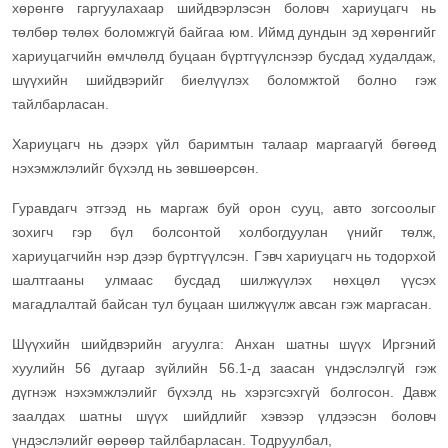
хөрөнгө гаргуулахаар шийдвэрлэсэн боловч хариуцагч нь
төлбөр төлөх боломжгүй байгаа юм. Иймд дундын эд хөрөнгийг
хариуцагчийн өмчлөлд буцаан бүртгүүлснээр бусдад худалдаж,
шүүхийн шийдвэрийг биелүүлэх боломжтой болно гэж
тайлбарласан.
Хариуцагч нь дээрх үйл баримтын талаар маргаагүй бөгөөд
нэхэмжлэлийг бүхэлд нь зөвшөөрсөн.
Гуравдагч этгээд нь маргаж буй орон сууц, авто зогсоолыг
зохигч гэр бүл болсонтой холбогдуулан үнийг төлж,
хариуцагчийн нэр дээр бүртгүүлсэн. Гэвч хариуцагч нь тодорхой
шалтгааны улмаас бусдад шилжүүлэх нөхцөл үүсэх
магадлалтай байсан тул буцаан шилжүүлж авсан гэж маргасан.
Шүүхийн шийдвэрийн агуулга: Анхан шатны шүүх Иргэний
хуулийн 56 дугаар зүйлийн 56.1-д заасан үндэслэлгүй гэж
дүгнэж нэхэмжлэлийг бүхэлд нь хэрэгсэхгүй болгосон. Давж
заалдах шатны шүүх шийдлийг хэвээр үлдээсэн боловч
үндэслэлийг өөрөөр тайлбарласан. Тодруулбал,