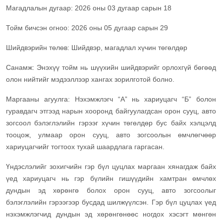
Магадлалын дугаар: 2026 оны 03 дугаар сарын 18
Тойм бичсэн огноо: 2026 оны 05 дугаар сарын 29
Шийдвэрийн төлөв: Шийдвэр, магадлал хүчин төгөлдөр
Санамж: Энэхүү тойм нь шүүхийн шийдвэрийг орлохгүй бөгөөд
олон нийтийг мэдээллээр хангах зорилготой болно.
Маргааны агуулга: Нэхэмжлэгч “А” нь хариуцагч “Б” болон
гуравдагч этгээд нарын хооронд байгуулагдсан орон сууц, авто
зогсоол бэлэглэлийн гэрээг хүчин төгөлдөр бус байх хэлцэлд
тооцож, улмаар орон сууц, авто зогсоолын өмчлөгчөөр
хариуцагчийг тогтоох тухай шаардлага гаргасан.
Үндэслэлийг зохигчийн гэр бүл цуцлах маргаан хянагдаж байх
үед хариуцагч нь гэр бүлийн гишүүдийн хамтран өмчлөх
дундын эд хөрөнгө болох орон сууц, авто зогсоолыг
бэлэглэлийн гэрээгээр бусдад шилжүүлсэн. Гэр бүл цуцлах үед
нэхэмжлэгчид дундын эд хөрөнгөнөөс ногдох хэсэгт мөнгөн