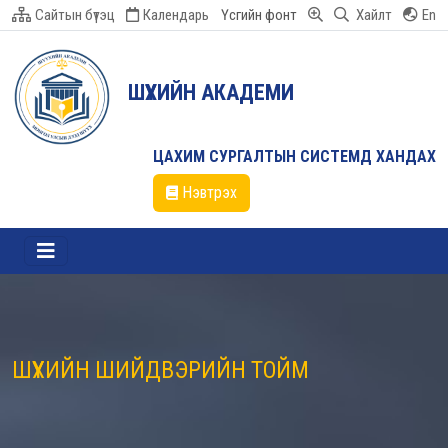
Сайтын бүтэц
Календарь
Үсгийн фонт
Хайлт
En
ШҮҮХИЙН АКАДЕМИ
ЦАХИМ СУРГАЛТЫН СИСТЕМД ХАНДАХ
Нэвтрэх
ШҮҮХИЙН ШИЙДВЭРИЙН ТОЙМ