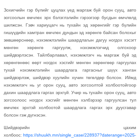
Зохигчийн гэр бүлийг цуцлах үед маргаж буй орон сууц, авто
зогсоолын өмчлөх эрх бэлэглэлийн гэрээгээр бусдын өмчлөлд
шилжсэн. Гэвч хариуцагч нь тухайн эд хөрөнгийг гэр бүлийн
гишүүдийн хамтран өмчлөх дундын эд хөрөнгө байсан болохыг
зөвшөөрснөөр, нэхэмжлэлийн шаардлагын дагуу ногдох хэсэгт
мөнгөн хөрөнгө гаргуулж, нэхэмжлэгчид олгохоор
шийдвэрлэсэн. Тайлбарлавал, нэхэмжлэгч нь маргаж буй эд
хөрөнгөнөөс өөрт ногдох хэсгийг мөнгөн хөрөнгөөр гаргуулах
тухай нэхэмжлэлийн шаардлага гаргасныг шүүх ханган
шийдвэрлэж, шийдвэр хуулийн хүчин төгөлдөр болсон. Иймд
нэхэмжлэгч нь уг орон сууц, авто зогсоолтой холбоотойгоор
дахин шаардлага гаргах эрхгүй. Учир нь тухайн орон сууц, авто
зогсоолоос ногдох хэсгийг мөнгөн хэлбэрээр гаргуулсан тул
өмчлөх эрхтэй холбоотой шаардлага гаргах эрх дуусгавар
болсон гэж дүгнэсэн.
Шийдвэрийн цахим
холбоос:
https://shuukh.mn/single_case/228937?daterange=2025-