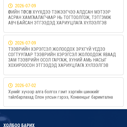
2026-07-09
ӨӨРИЙН ТӨРСӨН ХҮҮХДЭЭ ТЭЖЭЭГЧЭЭ АЛДСАН МЭТЭЭР
АСРАН ХАМГААЛАГЧААР НЬ ТОГТООЛГОЖ, ТЭТГЭМЖ
АВЧ БАЙСАН ЭТГЭЭДЭД ХАРИУЦЛАГА ХҮЛЭЭЛГЭВ
2026-07-09
ТЭЭВРИЙН ХЭРЭГСЭЛ ЖОЛООДОХ ЭРХГҮЙ ҮЕДЭЭ
СОГТУУГААР ТЭЭВРИЙН ХЭРЭГСЭЛ ЖОЛООДОЖ ЯВААД
ЗАМ ТЭЭВРИЙН ОСОЛ ГАРГАЖ, ХҮНИЙ АМЬ НАСЫГ
ХОХИРООСОН ЭТГЭЭДЭД ХАРИУЦЛАГА ХҮЛЭЭЛГЭВ
2026-07-02
Хүнийг хүчээр алга болгох гэмт хэргийн шинжийг
тайлбарлахад Олон улсын гэрээ, Конвенцыг баримтална
ХОЛБОО БАРИХ