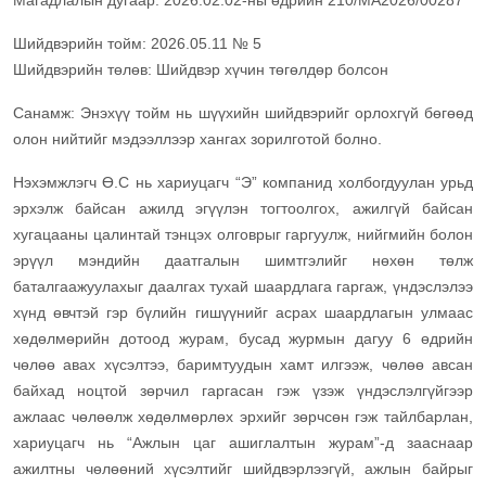
Магадлалын дугаар: 2026.02.02-ны өдрийн 210/МА2026/00287
Шийдвэрийн тойм: 2026.05.11 № 5
Шийдвэрийн төлөв: Шийдвэр хүчин төгөлдөр болсон
Санамж: Энэхүү тойм нь шүүхийн шийдвэрийг орлохгүй бөгөөд
олон нийтийг мэдээллээр хангах зорилготой болно.
Нэхэмжлэгч Ө.С нь хариуцагч “Э” компанид холбогдуулан урьд
эрхэлж байсан ажилд эгүүлэн тогтоолгох, ажилгүй байсан
хугацааны цалинтай тэнцэх олговрыг гаргуулж, нийгмийн болон
эрүүл мэндийн даатгалын шимтгэлийг нөхөн төлж
баталгаажуулахыг даалгах тухай шаардлага гаргаж, үндэслэлээ
хүнд өвчтэй гэр бүлийн гишүүнийг асрах шаардлагын улмаас
хөдөлмөрийн дотоод журам, бусад журмын дагуу 6 өдрийн
чөлөө авах хүсэлтээ, баримтуудын хамт илгээж, чөлөө авсан
байхад ноцтой зөрчил гаргасан гэж үзэж үндэслэлгүйгээр
ажлаас чөлөөлж хөдөлмөрлөх эрхийг зөрчсөн гэж тайлбарлан,
хариуцагч нь “Ажлын цаг ашиглалтын журам”-д зааснаар
ажилтны чөлөөний хүсэлтийг шийдвэрлээгүй, ажлын байрыг