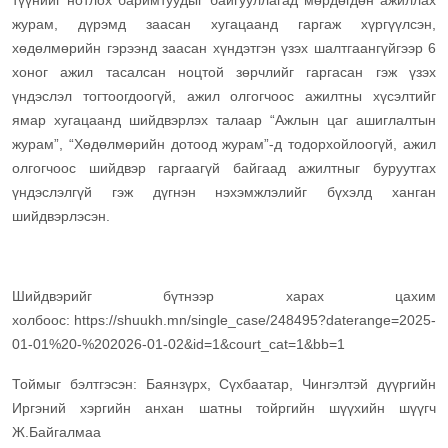
түүнийг нотлох баримтуудыг байгууллагад мөрдөгдөн ажиллах
журам, дүрэмд заасан хугацаанд гаргаж хүргүүлсэн,
хөдөлмөрийн гэрээнд заасан хүндэтгэн үзэх шалтгаангүйгээр 6
хоног ажил тасалсан ноцтой зөрчлийг гаргасан гэж үзэх
үндэслэл тогтоогдоогүй, ажил олгогчоос ажилтны хүсэлтийг
ямар хугацаанд шийдвэрлэх талаар “Ажлын цаг ашиглалтын
журам”, “Хөдөлмөрийн дотоод журам”-д тодорхойлоогүй, ажил
олгогчоос шийдвэр гаргаагүй байгаад ажилтныг буруутгах
үндэслэлгүй гэж дүгнэн нэхэмжлэлийг бүхэлд ханган
шийдвэрлэсэн.
Шийдвэрийг бүтнээр харах цахим
холбоос: https://shuukh.mn/single_case/248495?daterange=2025-
01-01%20-%202026-01-02&id=1&court_cat=1&bb=1
Тоймыг бэлтгэсэн: Баянзүрх, Сүхбаатар, Чингэлтэй дүүргийн
Иргэний хэргийн анхан шатны тойргийн шүүхийн шүүгч
Ж.Байгалмаа