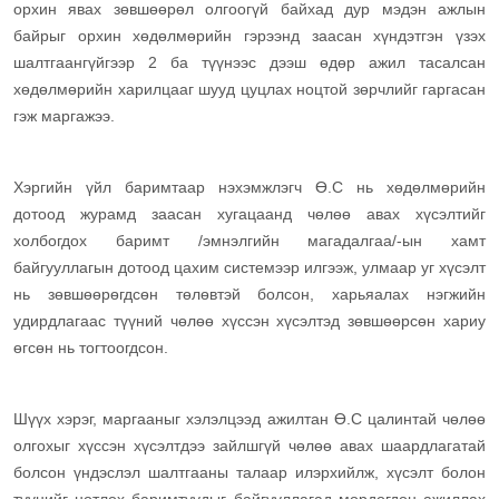
орхин явах зөвшөөрөл олгоогүй байхад дур мэдэн ажлын
байрыг орхин хөдөлмөрийн гэрээнд заасан хүндэтгэн үзэх
шалтгаангүйгээр 2 ба түүнээс дээш өдөр ажил тасалсан
хөдөлмөрийн харилцааг шууд цуцлах ноцтой зөрчлийг гаргасан
гэж маргажээ.
Хэргийн үйл баримтаар нэхэмжлэгч Ө.С нь хөдөлмөрийн
дотоод журамд заасан хугацаанд чөлөө авах хүсэлтийг
холбогдох баримт /эмнэлгийн магадалгаа/-ын хамт
байгууллагын дотоод цахим системээр илгээж, улмаар уг хүсэлт
нь зөвшөөрөгдсөн төлөвтэй болсон, харьяалах нэгжийн
удирдлагаас түүний чөлөө хүссэн хүсэлтэд зөвшөөрсөн хариу
өгсөн нь тогтоогдсон.
Шүүх хэрэг, маргааныг хэлэлцээд ажилтан Ө.С цалинтай чөлөө
олгохыг хүссэн хүсэлтдээ зайлшгүй чөлөө авах шаардлагатай
болсон үндэслэл шалтгааны талаар илэрхийлж, хүсэлт болон