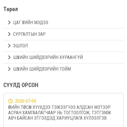
Төрөл
ЦАГ ҮЕИЙН МЭДЭЭ
СУРГАЛТЫН ЗАР
ЭШЛЭЛ
ШҮҮХИЙН ШИЙДВЭРИЙН ХУРААНГУЙ
ШҮҮХИЙН ШИЙДВЭРИЙН ТОЙМ
СҮҮЛД ОРСОН
2026-07-09
ӨӨРИЙН ТӨРСӨН ХҮҮХДЭЭ ТЭЖЭЭГЧЭЭ АЛДСАН МЭТЭЭР
АСРАН ХАМГААЛАГЧААР НЬ ТОГТООЛГОЖ, ТЭТГЭМЖ
АВЧ БАЙСАН ЭТГЭЭДЭД ХАРИУЦЛАГА ХҮЛЭЭЛГЭВ