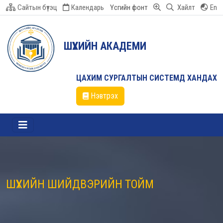
Сайтын бүтэц
Календарь
Үсгийн фонт
Хайлт
En
ШҮҮХИЙН АКАДЕМИ
ЦАХИМ СУРГАЛТЫН СИСТЕМД ХАНДАХ
Нэвтрэх
ШҮҮХИЙН ШИЙДВЭРИЙН ТОЙМ