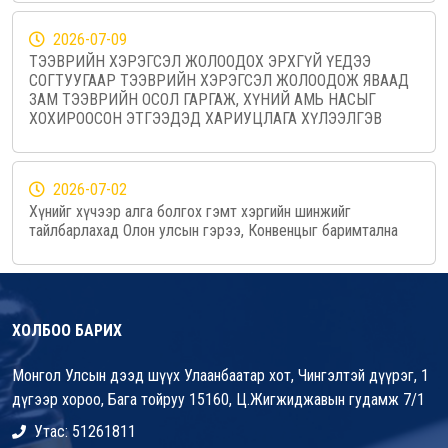
2026-07-09
ТЭЭВРИЙН ХЭРЭГСЭЛ ЖОЛООДОХ ЭРХГҮЙ ҮЕДЭЭ
СОГТУУГААР ТЭЭВРИЙН ХЭРЭГСЭЛ ЖОЛООДОЖ ЯВААД
ЗАМ ТЭЭВРИЙН ОСОЛ ГАРГАЖ, ХҮНИЙ АМЬ НАСЫГ
ХОХИРООСОН ЭТГЭЭДЭД ХАРИУЦЛАГА ХҮЛЭЭЛГЭВ
2026-07-02
Хүнийг хүчээр алга болгох гэмт хэргийн шинжийг
тайлбарлахад Олон улсын гэрээ, Конвенцыг баримтална
ХОЛБОО БАРИХ
Монгол Улсын дээд шүүх Улаанбаатар хот, Чингэлтэй дүүрэг, 1
дүгээр хороо, Бага тойруу 15160, Ц.Жигжиджавын гудамж 7/1
Утас: 51261811