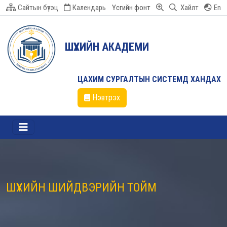
Сайтын бүтэц
Календарь
Үсгийн фонт
Хайлт
En
ШҮҮХИЙН АКАДЕМИ
ЦАХИМ СУРГАЛТЫН СИСТЕМД ХАНДАХ
Нэвтрэх
ШҮҮХИЙН ШИЙДВЭРИЙН ТОЙМ