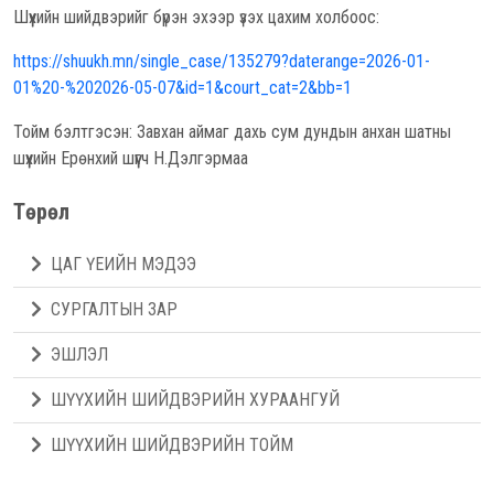
Шүүхийн шийдвэрийг бүрэн эхээр үзэх цахим холбоос:
https://shuukh.mn/single_case/135279?daterange=2026-01-
01%20-%202026-05-07&id=1&court_cat=2&bb=1
Тойм бэлтгэсэн: Завхан аймаг дахь сум дундын анхан шатны
шүүхийн Ерөнхий шүүгч Н.Дэлгэрмаа
Төрөл
ЦАГ ҮЕИЙН МЭДЭЭ
СУРГАЛТЫН ЗАР
ЭШЛЭЛ
ШҮҮХИЙН ШИЙДВЭРИЙН ХУРААНГУЙ
ШҮҮХИЙН ШИЙДВЭРИЙН ТОЙМ