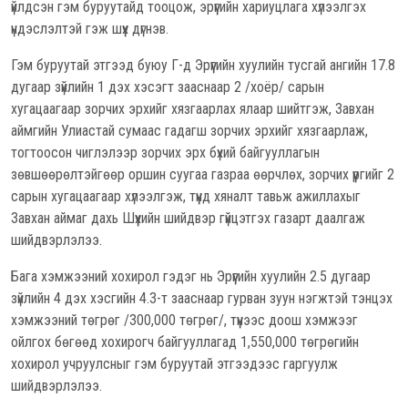
үйлдсэн гэм буруутайд тооцож, эрүүгийн хариуцлага хүлээлгэх
үндэслэлтэй гэж шүүх дүгнэв.
Гэм буруутай этгээд буюу Г-д Эрүүгийн хуулийн тусгай ангийн 17.8
дугаар зүйлийн 1 дэх хэсэгт зааснаар 2 /хоёр/ сарын
хугацаагаар зорчих эрхийг хязгаарлах ялаар шийтгэж, Завхан
аймгийн Улиастай сумаас гадагш зорчих эрхийг хязгаарлаж,
тогтоосон чиглэлээр зорчих эрх бүхий байгууллагын
зөвшөөрөлтэйгөөр оршин суугаа газраа өөрчлөх, зорчих үүргийг 2
сарын хугацаагаар хүлээлгэж, түүнд хяналт тавьж ажиллахыг
Завхан аймаг дахь Шүүхийн шийдвэр гүйцэтгэх газарт даалгаж
шийдвэрлэлээ.
Бага хэмжээний хохирол гэдэг нь Эрүүгийн хуулийн 2.5 дугаар
зүйлийн 4 дэх хэсгийн 4.3-т зааснаар гурван зуун нэгжтэй тэнцэх
хэмжээний төгрөг /300,000 төгрөг/, түүнээс доош хэмжээг
ойлгох бөгөөд хохирогч байгууллагад 1,550,000 төгрөгийн
хохирол учруулсныг гэм буруутай этгээдээс гаргуулж
шийдвэрлэлээ.