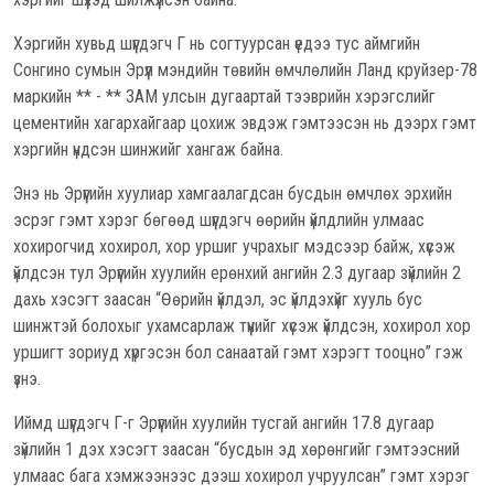
Хэргийн хувьд шүүгдэгч Г нь согтуурсан үедээ тус аймгийн
Сонгино сумын Эрүүл мэндийн төвийн өмчлөлийн Ланд круйзер-78
маркийн ** - ** ЗАМ улсын дугаартай тээврийн хэрэгслийг
цементийн хагархайгаар цохиж эвдэж гэмтээсэн нь дээрх гэмт
хэргийн үндсэн шинжийг хангаж байна.
Энэ нь Эрүүгийн хуулиар хамгаалагдсан бусдын өмчлөх эрхийн
эсрэг гэмт хэрэг бөгөөд шүүгдэгч өөрийн үйлдлийн улмаас
хохирогчид хохирол, хор уршиг учрахыг мэдсээр байж, хүсэж
үйлдсэн тул Эрүүгийн хуулийн ерөнхий ангийн 2.3 дугаар зүйлийн 2
дахь хэсэгт заасан “Өөрийн үйлдэл, эс үйлдэхүйг хууль бус
шинжтэй болохыг ухамсарлаж түүнийг хүсэж үйлдсэн, хохирол хор
уршигт зориуд хүргэсэн бол санаатай гэмт хэрэгт тооцно” гэж
үзнэ.
Иймд шүүгдэгч Г-г Эрүүгийн хуулийн тусгай ангийн 17.8 дугаар
зүйлийн 1 дэх хэсэгт заасан “бусдын эд хөрөнгийг гэмтээсний
улмаас бага хэмжээнээс дээш хохирол учруулсан” гэмт хэрэг