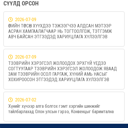
СҮҮЛД ОРСОН
2026-07-09
ӨӨРИЙН ТӨРСӨН ХҮҮХДЭЭ ТЭЖЭЭГЧЭЭ АЛДСАН МЭТЭЭР
АСРАН ХАМГААЛАГЧААР НЬ ТОГТООЛГОЖ, ТЭТГЭМЖ
АВЧ БАЙСАН ЭТГЭЭДЭД ХАРИУЦЛАГА ХҮЛЭЭЛГЭВ
2026-07-09
ТЭЭВРИЙН ХЭРЭГСЭЛ ЖОЛООДОХ ЭРХГҮЙ ҮЕДЭЭ
СОГТУУГААР ТЭЭВРИЙН ХЭРЭГСЭЛ ЖОЛООДОЖ ЯВААД
ЗАМ ТЭЭВРИЙН ОСОЛ ГАРГАЖ, ХҮНИЙ АМЬ НАСЫГ
ХОХИРООСОН ЭТГЭЭДЭД ХАРИУЦЛАГА ХҮЛЭЭЛГЭВ
2026-07-02
Хүнийг хүчээр алга болгох гэмт хэргийн шинжийг
тайлбарлахад Олон улсын гэрээ, Конвенцыг баримтална