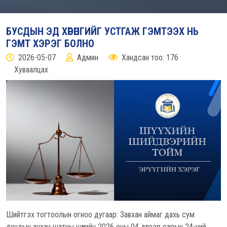
БУСДЫН ЭД ХӨРӨНГИЙГ УСТГАЖ ГЭМТЭЭХ НЬ
ГЭМТ ХЭРЭГ БОЛНО
2026-05-07
Админ
Хандсан тоо: 176
Хуваалцах
Шийтгэх тогтоолын огноо дугаар: Завхан аймаг дахь сум
дундын анхан шатны шүүхийн 2026 оны 04 дүгээр сарын 24-ний