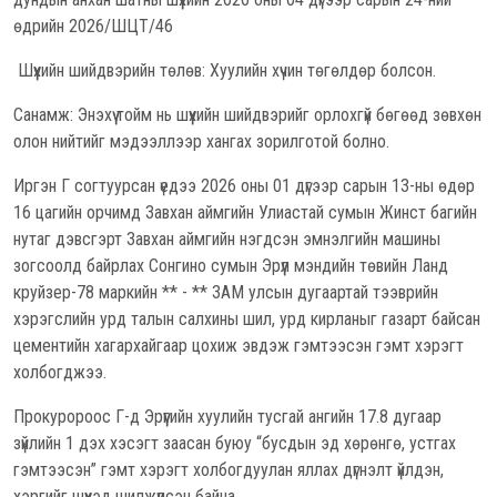
өдрийн 2026/ШЦТ/46
Шүүхийн шийдвэрийн төлөв: Хуулийн хүчин төгөлдөр болсон.
Санамж: Энэхүү тойм нь шүүхийн шийдвэрийг орлохгүй бөгөөд зөвхөн
олон нийтийг мэдээллээр хангах зорилготой болно.
Иргэн Г согтуурсан үедээ 2026 оны 01 дүгээр сарын 13-ны өдөр
16 цагийн орчимд Завхан аймгийн Улиастай сумын Жинст багийн
нутаг дэвсгэрт Завхан аймгийн нэгдсэн эмнэлгийн машины
зогсоолд байрлах Сонгино сумын Эрүүл мэндийн төвийн Ланд
круйзер-78 маркийн ** - ** ЗАМ улсын дугаартай тээврийн
хэрэгслийн урд талын салхины шил, урд кирланыг газарт байсан
цементийн хагархайгаар цохиж эвдэж гэмтээсэн гэмт хэрэгт
холбогджээ.
Прокуророос Г-д Эрүүгийн хуулийн тусгай ангийн 17.8 дугаар
зүйлийн 1 дэх хэсэгт заасан буюу “бусдын эд хөрөнгө, устгах
гэмтээсэн” гэмт хэрэгт холбогдуулан яллах дүгнэлт үйлдэн,
хэргийг шүүхэд шилжүүлсэн байна.