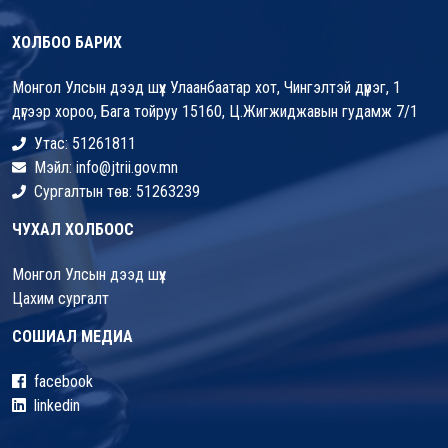
ХОЛБОО БАРИХ
Монгол Улсын дээд шүүх Улаанбаатар хот, Чингэлтэй дүүрэг, 1
дүгээр хороо, Бага тойруу 15160, Ц.Жигжиджавын гудамж 7/1
Утас: 51261811
Мэйл: info@jtrii.gov.mn
Сургалтын төв: 51263239
ЧУХАЛ ХОЛБООС
Монгол Улсын дээд шүүх
Цахим сургалт
СОШИАЛ МЕДИА
facebook
linkedin