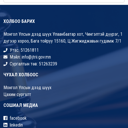
ХОЛБОО БАРИХ
Монгол Улсын дээд шүүх Улаанбаатар хот, Чингэлтэй дүүрэг, 1
дүгээр хороо, Бага тойруу 15160, Ц.Жигжиджавын гудамж 7/1
Утас: 51261811
Мэйл: info@jtrii.gov.mn
Сургалтын төв: 51263239
ЧУХАЛ ХОЛБООС
Монгол Улсын дээд шүүх
Цахим сургалт
СОШИАЛ МЕДИА
facebook
linkedin