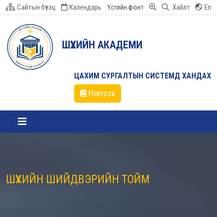
Сайтын бүтэц
Календарь
Үсгийн фонт
Хайлт
En
ШҮҮХИЙН АКАДЕМИ
ЦАХИМ СУРГАЛТЫН СИСТЕМД ХАНДАХ
Нэвтрэх
ШҮҮХИЙН ШИЙДВЭРИЙН ТОЙМ