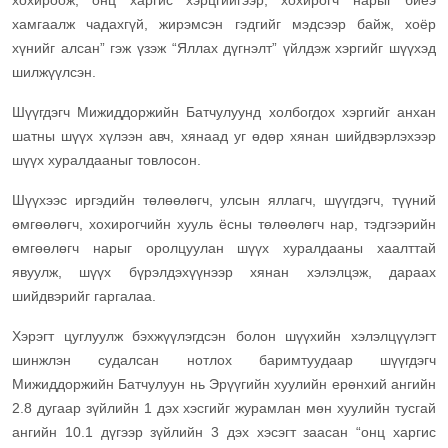
хохироож, онц харгис хэрцгийгээр, хохирогч нарыг биеэ
хамгаалж чадахгүй, жирэмсэн гэдгийг мэдсээр байж, хоёр
хүнийг алсан” гэж үзэж “Яллах дүгнэлт” үйлдэж хэргийг шүүхэд
шилжүүлсэн.
Шүүгдэгч Мижиддоржийн Батчулуунд холбогдох хэргийг анхан
шатны шүүх хүлээн авч, хянаад уг өдөр хянан шийдвэрлэхээр
шүүх хуралдааныг товлосон.
Шүүхээс иргэдийн төлөөлөгч, улсын яллагч, шүүгдэгч, түүний
өмгөөлөгч, хохирогчийн хууль ёсны төлөөлөгч нар, тэдгээрийн
өмгөөлөгч нарыг оролцуулан шүүх хуралдааны хаалттай
явуулж, шүүх бүрэлдэхүүнээр хянан хэлэлцэж, дараах
шийдвэрийг гаргалаа.
Хэрэгт цуглуулж бэхжүүлэгдсэн болон шүүхийн хэлэлцүүлэгт
шинжлэн судалсан нотлох баримтуудаар шүүгдэгч
Мижиддоржийн Батчулуун нь Эрүүгийн хуулийн ерөнхий ангийн
2.8 дугаар зүйлийн 1 дэх хэсгийг журамлан мөн хуулийн тусгай
ангийн 10.1 дүгээр зүйлийн 3 дэх хэсэгт заасан “онц харгис