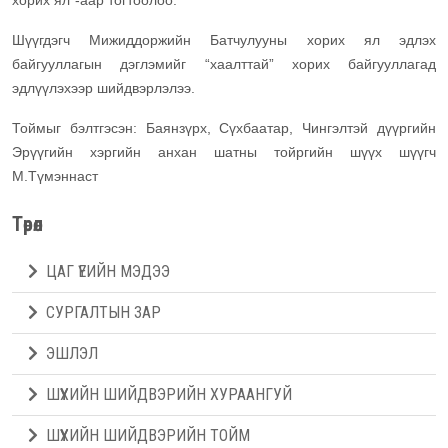
хорих ял”-аар тогтоолоо.
Шүүгдэгч Мижиддоржийн Батчулууны хорих ял эдлэх
байгууллагын дэглэмийг “хаалттай” хорих байгууллагад
эдлүүлэхээр шийдвэрлэлээ.
Тоймыг бэлтгэсэн: Баянзүрх, Сүхбаатар, Чингэлтэй дүүргийн
Эрүүгийн хэргийн анхан шатны тойргийн шүүх шүүгч
М.Түмэннаст
Төрөл
ЦАГ ҮЕИЙН МЭДЭЭ
СУРГАЛТЫН ЗАР
ЭШЛЭЛ
ШҮҮХИЙН ШИЙДВЭРИЙН ХУРААНГУЙ
ШҮҮХИЙН ШИЙДВЭРИЙН ТОЙМ