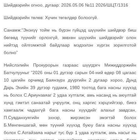
Шийдвэрийн огноо, дугаар: 2026.05.06 №11
2026/ШЦТ/1316
Шийдвэрийн төлөв: Хүчин төгөлдөр болоогүй.
Санамж:
“Энэхүү тойм нь бүрэн гүйцэд шүүхийн шийдвэр биш
бөгөөд түүнийг орлохгүй, зөвхөн шүүхийн шийдвэрийг олон
нийтэд ойлгомжтой байдлаар мэдээлэн хүргэх зорилготой
болно”
Нийслэлийн Прокурорын газраас шүүгдэгч Мижиддоржийн
Батчулууныг “2026 оны 01 дүгээр сарын 04-ний өдөр 08 цагаас
10 цагийн орчимд Баянзүрх дүүргийн 2 дугаар хороо, Дунд
Дарь Эхийн 39 дүгээр гудамж, 1980 тоотод бага насны хүүхэд
нь болох С.Ариунзаяаг 2 удаа хутгалж, амь насанд нь аюултай
хүнд гэмтэл санаатай учруулж, онц харгис хэрцгийгээр, биеэ
хамгаалж чадахгүй бага насны хүүхдийг алахыг завдсан,
П.Сувданхуягийн эхнэр, жирэмсэн эмэгтэй болох
Б.Мөнгөншагай, мөн түүний хүүхэд буюу бага насны хүүхэд
болох С.Азтайзаяа нарыг тус бүр 1 удаа хутгалж, амь насыг нь