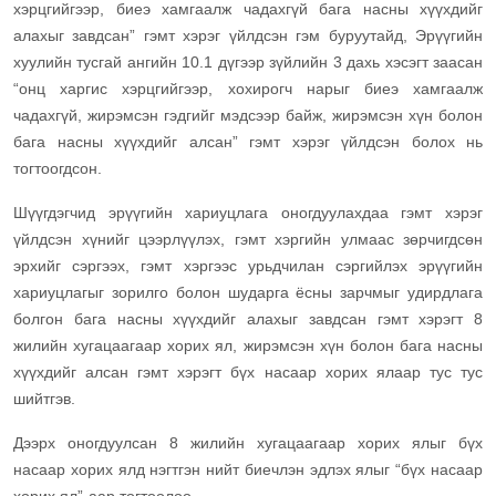
хэрцгийгээр, биеэ хамгаалж чадахгүй бага насны хүүхдийг
алахыг завдсан” гэмт хэрэг үйлдсэн гэм буруутайд, Эрүүгийн
хуулийн тусгай ангийн 10.1 дүгээр зүйлийн 3 дахь хэсэгт заасан
“онц харгис хэрцгийгээр, хохирогч нарыг биеэ хамгаалж
чадахгүй, жирэмсэн гэдгийг мэдсээр байж, жирэмсэн хүн болон
бага насны хүүхдийг алсан” гэмт хэрэг үйлдсэн болох нь
тогтоогдсон.
Шүүгдэгчид эрүүгийн хариуцлага оногдуулахдаа гэмт хэрэг
үйлдсэн хүнийг цээрлүүлэх, гэмт хэргийн улмаас зөрчигдсөн
эрхийг сэргээх, гэмт хэргээс урьдчилан сэргийлэх эрүүгийн
хариуцлагыг зорилго болон шударга ёсны зарчмыг удирдлага
болгон бага насны хүүхдийг алахыг завдсан гэмт хэрэгт 8
жилийн хугацаагаар хорих ял, жирэмсэн хүн болон бага насны
хүүхдийг алсан гэмт хэрэгт бүх насаар хорих ялаар тус тус
шийтгэв.
Дээрх оногдуулсан 8 жилийн хугацаагаар хорих ялыг бүх
насаар хорих ялд нэгтгэн нийт биечлэн эдлэх ялыг “бүх насаар