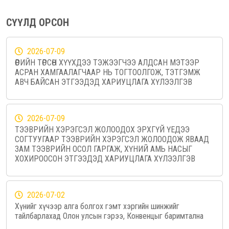
СҮҮЛД ОРСОН
2026-07-09
ӨӨРИЙН ТӨРСӨН ХҮҮХДЭЭ ТЭЖЭЭГЧЭЭ АЛДСАН МЭТЭЭР
АСРАН ХАМГААЛАГЧААР НЬ ТОГТООЛГОЖ, ТЭТГЭМЖ
АВЧ БАЙСАН ЭТГЭЭДЭД ХАРИУЦЛАГА ХҮЛЭЭЛГЭВ
2026-07-09
ТЭЭВРИЙН ХЭРЭГСЭЛ ЖОЛООДОХ ЭРХГҮЙ ҮЕДЭЭ
СОГТУУГААР ТЭЭВРИЙН ХЭРЭГСЭЛ ЖОЛООДОЖ ЯВААД
ЗАМ ТЭЭВРИЙН ОСОЛ ГАРГАЖ, ХҮНИЙ АМЬ НАСЫГ
ХОХИРООСОН ЭТГЭЭДЭД ХАРИУЦЛАГА ХҮЛЭЭЛГЭВ
2026-07-02
Хүнийг хүчээр алга болгох гэмт хэргийн шинжийг
тайлбарлахад Олон улсын гэрээ, Конвенцыг баримтална