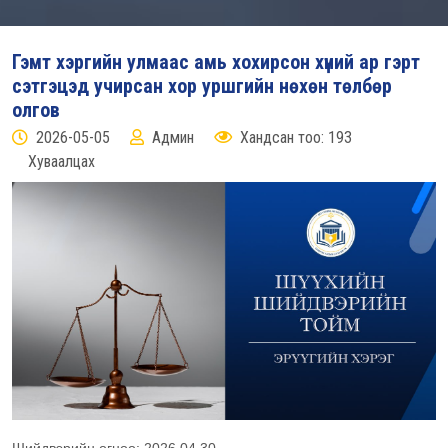
Гэмт хэргийн улмаас амь хохирсон хүний ар гэрт
сэтгэцэд учирсан хор уршгийн нөхөн төлбөр
олгов
2026-05-05
Админ
Хандсан тоо: 193
Хуваалцах