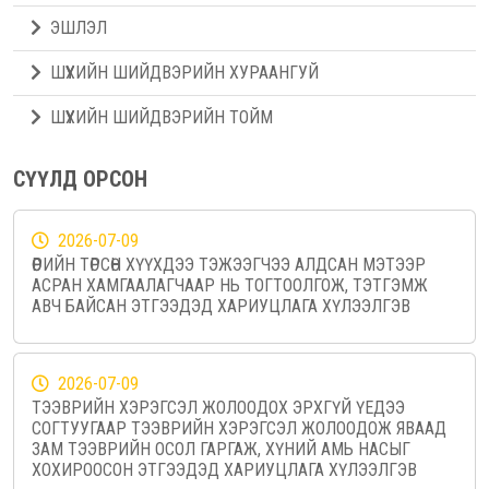
ЭШЛЭЛ
ШҮҮХИЙН ШИЙДВЭРИЙН ХУРААНГУЙ
ШҮҮХИЙН ШИЙДВЭРИЙН ТОЙМ
СҮҮЛД ОРСОН
2026-07-09
ӨӨРИЙН ТӨРСӨН ХҮҮХДЭЭ ТЭЖЭЭГЧЭЭ АЛДСАН МЭТЭЭР
АСРАН ХАМГААЛАГЧААР НЬ ТОГТООЛГОЖ, ТЭТГЭМЖ
АВЧ БАЙСАН ЭТГЭЭДЭД ХАРИУЦЛАГА ХҮЛЭЭЛГЭВ
2026-07-09
ТЭЭВРИЙН ХЭРЭГСЭЛ ЖОЛООДОХ ЭРХГҮЙ ҮЕДЭЭ
СОГТУУГААР ТЭЭВРИЙН ХЭРЭГСЭЛ ЖОЛООДОЖ ЯВААД
ЗАМ ТЭЭВРИЙН ОСОЛ ГАРГАЖ, ХҮНИЙ АМЬ НАСЫГ
ХОХИРООСОН ЭТГЭЭДЭД ХАРИУЦЛАГА ХҮЛЭЭЛГЭВ