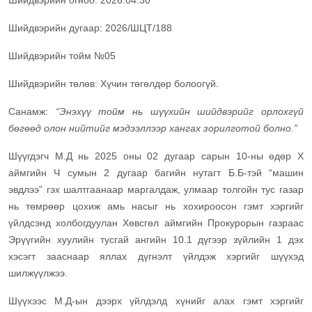
Шийдвэрийн огноо: 2026.04.30
Шийдвэрийн дугаар: 2026/ШЦТ/188
Шийдвэрийн тойм №05
Шийдвэрийн төлөв: Хүчин төгөлдөр болоогүй.
Санамж:
“Энэхүү тойм нь шүүхийн шийдвэрийг орлохгүй
бөгөөд олон нийтийг мэдээллээр хангах зорилготой болно.”
Шүүгдэгч М.Д нь 2025 оны 02 дугаар сарын 10-ны өдөр Х
аймгийн Ч сумын 2 дугаар багийн нутагт Б.Б-тэй “машин
эвдлээ” гэх шалтгаанаар маргалдаж, улмаар толгойн тус газар
нь төмрөөр цохиж амь насыг нь хохироосон гэмт хэргийг
үйлдсэнд холбогдуулан Хөвсгөл аймгийн Прокурорын газраас
Эрүүгийн хуулийн тусгай ангийн 10.1 дүгээр зүйлийн 1 дэх
хэсэгт зааснаар яллах дүгнэлт үйлдэж хэргийг шүүхэд
шилжүүлжээ.
Шүүхээс М.Д-ын дээрх үйлдэлд хүнийг алах гэмт хэргийг