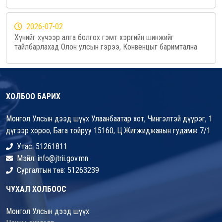
2026-07-02
Хүнийг хүчээр алга болгох гэмт хэргийн шинжийг
тайлбарлахад Олон улсын гэрээ, Конвенцыг баримтална
ХОЛБОО БАРИХ
Монгол Улсын дээд шүүх Улаанбаатар хот, Чингэлтэй дүүрэг, 1
дүгээр хороо, Бага тойруу 15160, Ц.Жигжиджавын гудамж 7/1
Утас: 51261811
Мэйл: info@jtrii.gov.mn
Сургалтын төв: 51263239
ЧУХАЛ ХОЛБООС
Монгол Улсын дээд шүүх