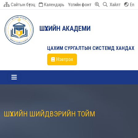
Сайтын бүтэц
Календарь
Үсгийн фонт
Хайлт
En
ШҮҮХИЙН АКАДЕМИ
ЦАХИМ СУРГАЛТЫН СИСТЕМД ХАНДАХ
Нэвтрэх
ШҮҮХИЙН ШИЙДВЭРИЙН ТОЙМ