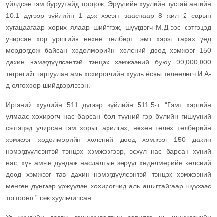
үйлдсэн гэм буруутайд тооцож, Эрүүгийн хуулийн тусгай ангийн
10.1 дүгээр зүйлийн 1 дэх хэсэгт зааснаар 8 жил 2 сарын
хугацаагаар хорих ялаар шийтгэж, шүүгдэгч М.Д-ээс сэтгэцэд
учирсан хор уршгийн нөхөн төлбөрт гэмт хэрэг гарах үед
мөрдөгдөж байсан хөдөлмөрийн хөлсний доод хэмжээг 150
дахин нэмэгдүүлсэнтэй тэнцэх хэмжээний буюу 99,000,000
төгрөгийг гаргуулан амь хохирогчийн хууль ёсны төлөөлөгч И.А-
д олгохоор шийдвэрлэсэн.
Иргэний хуулийн 511 дүгээр зүйлийн 511.5-т “Гэмт хэргийн
улмаас хохирогч нас барсан бол түүний гэр бүлийн гишүүний
сэтгэцэд учирсан гэм хорыг арилгах, нөхөн төлөх төлбөрийн
хэмжээг хөдөлмөрийн хөлсний доод хэмжээг 150 дахин
нэмэгдүүлсэнтэй тэнцэх хэмжээгээр, эсхүл нас барсан хүний
нас, хүн амын дундаж наслалтын зөрүүг хөдөлмөрийн хөлсний
доод хэмжээг тав дахин нэмэгдүүлсэнтэй тэнцэх хэмжээний
мөнгөн дүнгээр үржүүлэн хохирогчид аль ашигтайгаар шүүхээс
тогтооно.” гэж хуульчилсан.