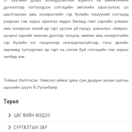
Уг хуулийн дээрх зохицуулалтын зорилго нь шинжээчийн
дүгнэлтээр тогтоогдсон сэтгэцийн эмгэгийн зэрэглэлээс үл
шалтгаалан амь хохирогчийн гэр бүлийн гишүүний сэтгэцэд
учирсан гэм хорыг арилгах явдал бөгөөд гэмт хэргийн улмаас
амь хохирсон хүний ар гэрт үүссэн уй гашуу, шаналал, хямрал,
цочрол зэргийг мөнгөн дүнгээр тооцож, зөвхөн амь хохирогчийн
гэр бүлийн нэг гишүүнээр хязгаарлахгүйгээр, тэгш эрхийн
зарчимд тулгуурлан ар гэрт нь олгож буй сэтгэцийн гэм хорын
төлбөр юм.
Тоймыг бэлтгэсэн: Хөвсгөл аймаг дахь сум дундын анхан шатны
шүүхийн шүүгч Б.Ууганбаяр
Төрөл
ЦАГ ҮЕИЙН МЭДЭЭ
СУРГАЛТЫН ЗАР