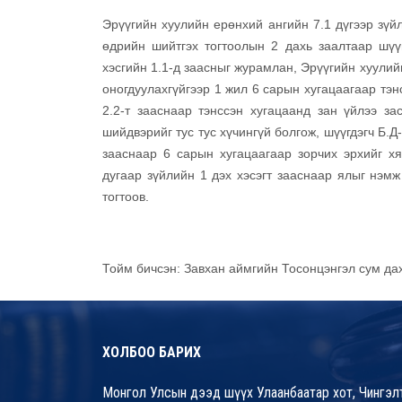
Эрүүгийн хуулийн ерөнхий ангийн 7.1 дүгээр зүй
өдрийн шийтгэх тогтоолын 2 дахь заалтаар шүүг
хэсгийн 1.1-д заасныг журамлан, Эрүүгийн хуулийн
оногдуулахгүйгээр 1 жил 6 сарын хугацаагаар тэн
2.2-т зааснаар тэнссэн хугацаанд зан үйлээ за
шийдвэрийг тус тус хүчингүй болгож, шүүгдэгч Б.Д-
зааснаар 6 сарын хугацаагаар зорчих эрхийг хя
дугаар зүйлийн 1 дэх хэсэгт зааснаар ялыг нэмж
тогтоов.
Тойм бичсэн: Завхан аймгийн Тосонцэнгэл сум да
ХОЛБОО БАРИХ
Монгол Улсын дээд шүүх Улаанбаатар хот, Чингэлт