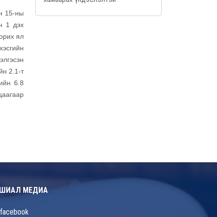
н 15-ны
н 1 дэх
хорих ял
 хэсгийн
элгэсэн
йн 2.1-т
ийн 6.8
цаагаар
ШИАЛ МЕДИА
facebook