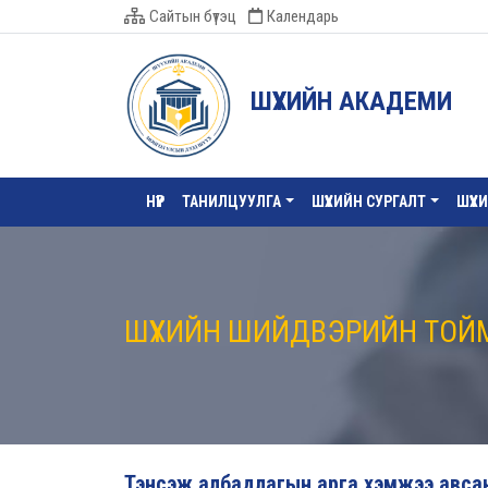
Сайтын бүтэц
Календарь
ШҮҮХИЙН АКАДЕМИ
НҮҮР
ТАНИЛЦУУЛГА
ШҮҮХИЙН СУРГАЛТ
ШҮҮХ
ШҮҮХИЙН ШИЙДВЭРИЙН ТОЙ
Тэнсэж албадлагын арга хэмжээ авсан 