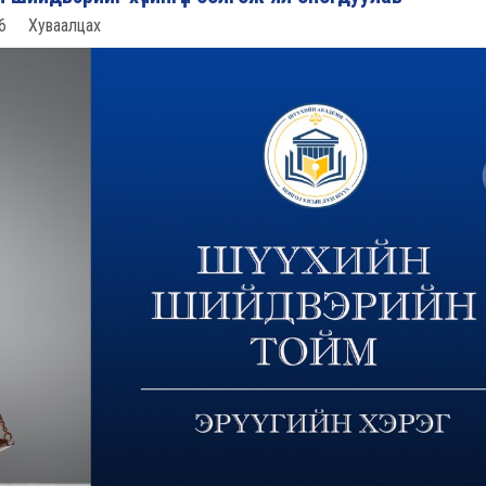
6
Хуваалцах