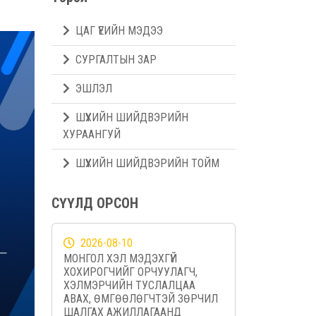
ЦАГ ҮЕИЙН МЭДЭЭ
СУРГАЛТЫН ЗАР
ЭШЛЭЛ
ШҮҮХИЙН ШИЙДВЭРИЙН
ХУРААНГУЙ
ШҮҮХИЙН ШИЙДВЭРИЙН ТОЙМ
СҮҮЛД ОРСОН
2026-08-10
МОНГОЛ ХЭЛ МЭДЭХГҮЙ
ХОХИРОГЧИЙГ ОРЧУУЛАГЧ,
ХЭЛМЭРЧИЙН ТУСЛАЛЦАА
АВАХ, ӨМГӨӨЛӨГЧТЭЙ ЗӨРЧИЛ
ШАЛГАХ АЖИЛЛАГААНД