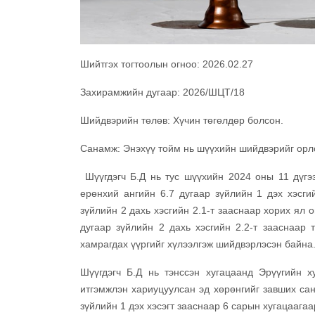
Шийтгэх тогтоолын огноо: 2026.02.27
Захирамжийн дугаар: 2026/ШЦТ/18
Шийдвэрийн төлөв: Хүчин төгөлдөр болсон.
Санамж: Энэхүү тойм нь шүүхийн шийдвэрийг орло
Шүүгдэгч Б.Д нь тус шүүхийн 2024 оны 11 дүгэ
ерөнхий ангийн 6.7 дугаар зүйлийн 1 дэх хэсги
зүйлийн 2 дахь хэсгийн 2.1-т зааснаар хорих ял 
дугаар зүйлийн 2 дахь хэсгийн 2.2-т зааснаар 
хамрагдах үүргийг хүлээлгэж шийдвэрлэсэн байна
Шүүгдэгч Б.Д нь тэнссэн хугацаанд Эрүүгийн х
итгэмжлэн хариуцуулсан эд хөрөнгийг завших сана
зүйлийн 1 дэх хэсэгт зааснаар 6 сарын хугацаагаа