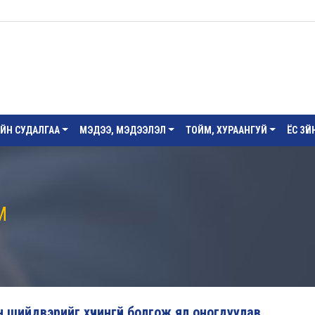
ИЙН СУДАЛГАА
МЭДЭЭ, МЭДЭЭЛЭЛ
ТОЙМ, ХУРААНГУЙ
ЁС ЗҮ
М
шийдвэрийг хүчингүй болгож ял оногдуулав