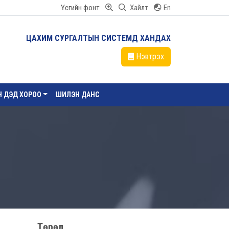
Үсгийн фонт
Хайлт
En
ЦАХИМ СУРГАЛТЫН СИСТЕМД ХАНДАХ
Нэвтрэх
ЙН ДЭД ХОРОО
ШИЛЭН ДАНС
Төрөл