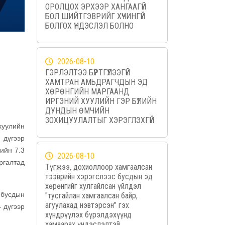
ОРОЛЦОХ ЭРХЭЭР ХАНГААГҮЙ
БОЛ ШИЙТГЭВРИЙГ ХҮЧИНГҮЙ
БОЛГОХ ҮНДЭСЛЭЛ БОЛНО
2026-08-10
ГЭРЛЭЛТЭЭ БҮРТГҮҮЛЭЭГҮЙ
ХАМТРАН АМЬДРАГЧДЫН ЭД
ХӨРӨНГИЙН МАРГААНД
ИРГЭНИЙ ХУУЛИЙН ГЭР БҮЛИЙН
ДУНДЫН ӨМЧИЙН
ЗОХИЦУУЛАЛТЫГ ХЭРЭГЛЭХГҮЙ
хуулийн
 дүгээр
лийн 7.3
2026-08-10
ргалтад
Түгжээ, дохиоллоор хамгаалсан
тээврийн хэрэгслээс бусдын эд
хөрөнгийг хулгайлсан үйлдэл
 бусдын
"тусгайлан хамгаалсан байр,
агуулахад нэвтэрсэн" гэх
 дүгээр
хүндрүүлэх бүрэлдэхүүнд
хамаарах үндэслэлтэй