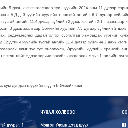
лийн 5 дахь хэсэгт зааснаар тус шүүхийн 2024 оны 11 дүгээр сары
дэгч Б.Д-д Эрүүгийн хуулийн ерөнхий ангийн 6.7 дугаар зүйлий
 тусгай ангийн 11.4 дүгээр зүйлийн 2 дахь хэсгийн 2.1-т зааснаар 
ссэн, 3 дахь заалтаар Эрүүгийн хуулийн 7.3 дугаар зүйлийн 2 дахь
сах, хөдөлмөрлөх дадал олгох сургалтад хамрагдах үүргийг хүлэ
д Эрүүгийн хуулийн тусгай ангийн 11.4 дүгээр зүйлийн 2 дахь хэсги
згаарлах ялыг тус тус оногдуулж, Эрүүгийн хуулийн ерөнхий анг
 нэгтгэн нийт эдлэх зорчих эрхийг хязгаарлах ялыг 1 жилийн хуга
хь сум дундын шүүхийн шүүгч Б.Өлзийхишиг
ЧУХАЛ ХОЛБООС
СО
эй дүүрэг, 1
Монгол Улсын дээд шүүх