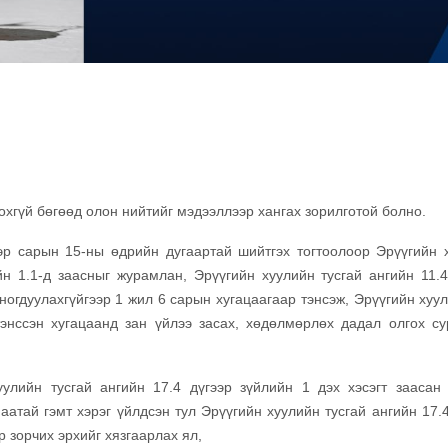
хгүй бөгөөд олон нийтийг мэдээллээр хангах зорилготой болно.
эр сарын 15-ны өдрийн дугаартай шийтгэх тогтоолоор Эрүүгийн 
йн 1.1-д заасныг журамлан, Эрүүгийн хуулийн тусгай ангийн 11.4
оногдуулахгүйгээр 1 жил 6 сарын хугацаагаар тэнсэж, Эрүүгийн хуу
тэнссэн хугацаанд зан үйлээ засах, хөдөлмөрлөх дадал олгох су
.
уулийн тусгай ангийн 17.4 дүгээр зүйлийн 1 дэх хэсэгт заасан
атай гэмт хэрэг үйлдсэн тул Эрүүгийн хуулийн тусгай ангийн 17.4
р зорчих эрхийг хязгаарлах ял,