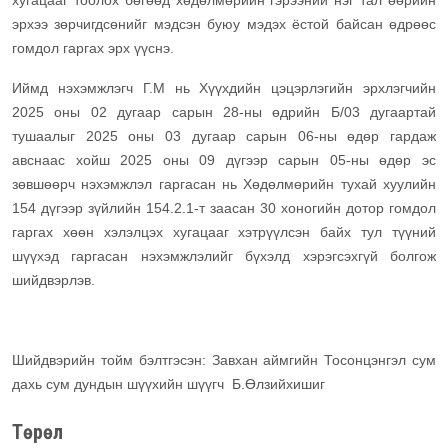
хугацааг тоолох бөгөөд хөдөлмөрийн гэрээний нэг тал өөрийн
эрхээ зөрчигдсөнийг мэдсэн буюу мэдэх ёстой байсан өдрөөс
гомдол гаргах эрх үүснэ.
Иймд нэхэмжлэгч Г.М нь Хүүхдийн цэцэрлэгийн эрхлэгчийн
2025 оны 02 дугаар сарын 28-ны өдрийн Б/03 дугаартай
тушаалыг 2025 оны 03 дугаар сарын 06-ны өдөр гардаж
авснаас хойш 2025 оны 09 дүгээр сарын 05-ны өдөр эс
зөвшөөрч нэхэмжлэл гаргасан нь Хөдөлмөрийн тухай хуулийн
154 дүгээр зүйлийн 154.2.1-т заасан 30 хоногийн дотор гомдол
гаргах хөөн хэлэлцэх хугацааг хэтрүүлсэн байх тул түүний
шүүхэд гаргасан нэхэмжлэлийг бүхэлд хэрэгсэхгүй болгож
шийдвэрлэв.
Шийдвэрийн тойм бэлтгэсэн: Завхан аймгийн Тосонцэнгэл сум
дахь сум дундын шүүхийн шүүгч Б.Өлзийхишиг
Төрөл