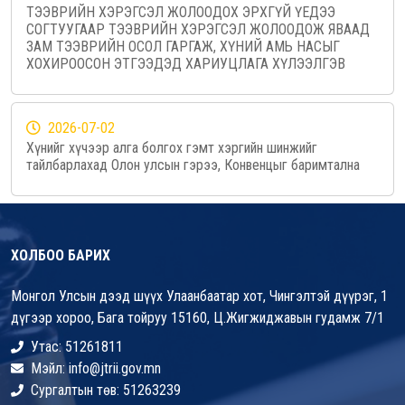
ТЭЭВРИЙН ХЭРЭГСЭЛ ЖОЛООДОХ ЭРХГҮЙ ҮЕДЭЭ
СОГТУУГААР ТЭЭВРИЙН ХЭРЭГСЭЛ ЖОЛООДОЖ ЯВААД
ЗАМ ТЭЭВРИЙН ОСОЛ ГАРГАЖ, ХҮНИЙ АМЬ НАСЫГ
ХОХИРООСОН ЭТГЭЭДЭД ХАРИУЦЛАГА ХҮЛЭЭЛГЭВ
2026-07-02
Хүнийг хүчээр алга болгох гэмт хэргийн шинжийг
тайлбарлахад Олон улсын гэрээ, Конвенцыг баримтална
ХОЛБОО БАРИХ
Монгол Улсын дээд шүүх Улаанбаатар хот, Чингэлтэй дүүрэг, 1
дүгээр хороо, Бага тойруу 15160, Ц.Жигжиджавын гудамж 7/1
Утас: 51261811
Мэйл: info@jtrii.gov.mn
Сургалтын төв: 51263239