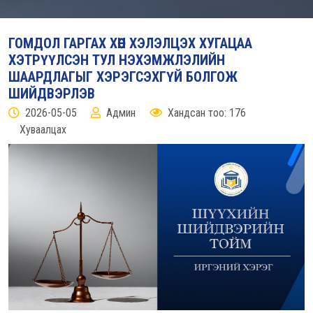
ГОМДОЛ ГАРГАХ ХӨӨН ХЭЛЭЛЦЭХ ХУГАЦАА
ХЭТРҮҮЛСЭН ТУЛ НЭХЭМЖЛЭЛИЙН
ШААРДЛАГЫГ ХЭРЭГСЭХГҮЙ БОЛГОЖ
ШИЙДВЭРЛЭВ
2026-05-05
Админ
Хандсан тоо: 176
Хуваалцах