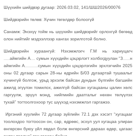
Шүүхийн шийдвэр дугаар: 2026.03.02, 141/ШШ2026/00076
Шийдвэрийн төлөв: Хүчин төгөлдөр болоогүй
Санамж: Энэхүү тойм нь шүүхийн шийдвэрийг орлохгүй бөгөөд
олон нийтийг мэдээллээр хангах зорилготой болно.
Шийдвэрийн хураангуй: Нэхэмжлэгч Г.М нь хариуцагч
.....аймгийн А.... сумын хүүхдийн цэцэрлэгт холбогдуулан “З......н
аймгийн А...........сумын хүүхдийн цэцэрлэгийн эрхлэгчийн 2025
оны 02 дугаар сарын 28-ны өдрийн Б/03 дугаартай тушаалыг
хүчингүй болгож, урьд эрхэлж байсан дундын бүлгийн багшийн
ажилд эгүүлэн томилох, ажилгүй байсан хугацааны цалин хөлс
гаргуулж, эрүүл мэнд, нийгмийн даатгалыг нөхөн төлүүлэх
тухай” тогтоолгохоор тус шүүхэд нэхэмжлэл гаргажээ.
Иргэний хуулийн 72 дугаар зүйлийн 72.1 дэх хэсэгт “хугацааг
тоолохдоо тогтоосон он, сар, өдрөөс, эсхүл уул хугацаа улиран
өнгөрсөн буюу үйл явдал болж өнгөрсний дараах өдөр, цагаас