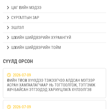
ЦАГ ҮЕИЙН МЭДЭЭ
СУРГАЛТЫН ЗАР
ЭШЛЭЛ
ШҮҮХИЙН ШИЙДВЭРИЙН ХУРААНГУЙ
ШҮҮХИЙН ШИЙДВЭРИЙН ТОЙМ
СҮҮЛД ОРСОН
2026-07-09
ӨӨРИЙН ТӨРСӨН ХҮҮХДЭЭ ТЭЖЭЭГЧЭЭ АЛДСАН МЭТЭЭР
АСРАН ХАМГААЛАГЧААР НЬ ТОГТООЛГОЖ, ТЭТГЭМЖ
АВЧ БАЙСАН ЭТГЭЭДЭД ХАРИУЦЛАГА ХҮЛЭЭЛГЭВ
2026-07-09