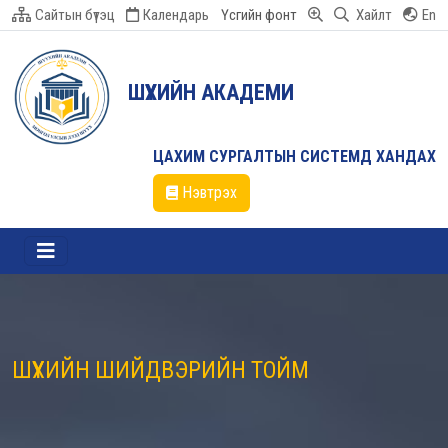
Сайтын бүтэц
Календарь
Үсгийн фонт
Хайлт
En
ШҮҮХИЙН АКАДЕМИ
ЦАХИМ СУРГАЛТЫН СИСТЕМД ХАНДАХ
Нэвтрэх
ШҮҮХИЙН ШИЙДВЭРИЙН ТОЙМ