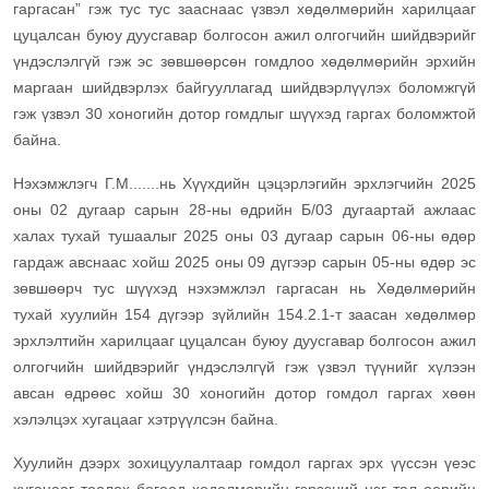
гаргасан” гэж тус тус зааснаас үзвэл хөдөлмөрийн харилцааг
цуцалсан буюу дуусгавар болгосон ажил олгогчийн шийдвэрийг
үндэслэлгүй гэж эс зөвшөөрсөн гомдлоо хөдөлмөрийн эрхийн
маргаан шийдвэрлэх байгууллагад шийдвэрлүүлэх боломжгүй
гэж үзвэл 30 хоногийн дотор гомдлыг шүүхэд гаргах боломжтой
байна.
Нэхэмжлэгч Г.М.......нь Хүүхдийн цэцэрлэгийн эрхлэгчийн 2025
оны 02 дугаар сарын 28-ны өдрийн Б/03 дугаартай ажлаас
халах тухай тушаалыг 2025 оны 03 дугаар сарын 06-ны өдөр
гардаж авснаас хойш 2025 оны 09 дүгээр сарын 05-ны өдөр эс
зөвшөөрч тус шүүхэд нэхэмжлэл гаргасан нь Хөдөлмөрийн
тухай хуулийн 154 дүгээр зүйлийн 154.2.1-т заасан хөдөлмөр
эрхлэлтийн харилцааг цуцалсан буюу дуусгавар болгосон ажил
олгогчийн шийдвэрийг үндэслэлгүй гэж үзвэл түүнийг хүлээн
авсан өдрөөс хойш 30 хоногийн дотор гомдол гаргах хөөн
хэлэлцэх хугацааг хэтрүүлсэн байна.
Хуулийн дээрх зохицуулалтаар гомдол гаргах эрх үүссэн үеэс