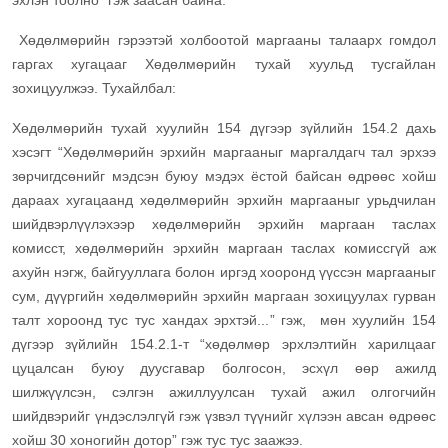
эхлэн тоолно” гэж заасан байна.
Хөдөлмөрийн гэрээтэй холбоотой маргааны талаарх гомдол
гаргах хугацааг Хөдөлмөрийн тухай хуульд тусгайлан
зохицуулжээ. Тухайлбал:
Хөдөлмөрийн тухай хуулийн 154 дүгээр зүйлийн 154.2 дахь
хэсэгт “Хөдөлмөрийн эрхийн маргааныг маргалдагч тал эрхээ
зөрчигдсөнийг мэдсэн буюу мэдэх ёстой байсан өдрөөс хойш
дараах хугацаанд хөдөлмөрийн эрхийн маргааныг урьдчилан
шийдвэрлүүлэхээр хөдөлмөрийн эрхийн маргаан таслах
комисст, хөдөлмөрийн эрхийн маргаан таслах комиссгүй аж
ахуйн нэгж, байгууллага болон иргэд хооронд үүссэн маргааныг
сум, дүүргийн хөдөлмөрийн эрхийн маргаан зохицуулах гурван
талт хороонд тус тус хандах эрхтэй...” гэж, мөн хуулийн 154
дүгээр зүйлийн 154.2.1-т “хөдөлмөр эрхлэлтийн харилцааг
цуцалсан буюу дуусгавар болгосон, эсхүл өөр ажилд
шилжүүлсэн, сэлгэн ажиллуулсан тухай ажил олгогчийн
шийдвэрийг үндэслэлгүй гэж үзвэл түүнийг хүлээн авсан өдрөөс
хойш 30 хоногийн дотор” гэж тус тус заажээ.