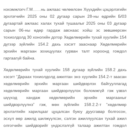
нэхэмжлэгч Г.М.......нь ажлаас чөлөөлсөн Хүүхдийн цэцэрлэгийн
эрхлэгчийн 2025 оны 02 дугаар сарын 28-ны өдрийн Б/03
дугаартай ажлаас халах тухай тушаалыг 2025 оны 03 дугаар
сарын 06-ны өдөр гардаж авснаас хойш эс зөвшөөрсөн
тохиолдолд 30 хоногийн дотор Хөдөлмөрийн тухай хуулийн 154
дүгээр зүйлийн 154.2 дахь хэсэгт зааснаар
Х
өдөлмөрийн
эрхийн маргаан зохицуулах гурван талт хороонд гомдол
гаргаагүй байна.
Хөдөлмөрийн тухай хуулийн 158 дугаар зүйлийн 158.2 дахь
хэсэгт “Дараах тохиолдолд ажилтан энэ хуулийн 154.2-т заасан
хөдөлмөрийн эрхийн маргаан шийдвэрлэх байгууллагад
хөдөлмөрийн маргаан шийдвэрлүүлэх боломжгүй гэж үзвэл
шүүхэд хандаж хөдөлмөрийн эрхийн маргааныг
шийдвэрлүүлнэ” гэж, мөн зүйлийн 158.2.2-т “хөдөлмөр
эрхлэлтийн харилцааг цуцалсан буюу дуусгавар болгосон,
эсхүл өөр ажилд шилжүүлсэн, сэлгэн ажиллуулсан тухай ажил
олгогчийн шийдвэрийг үндэслэлгүй талаар ажилтан гомдол