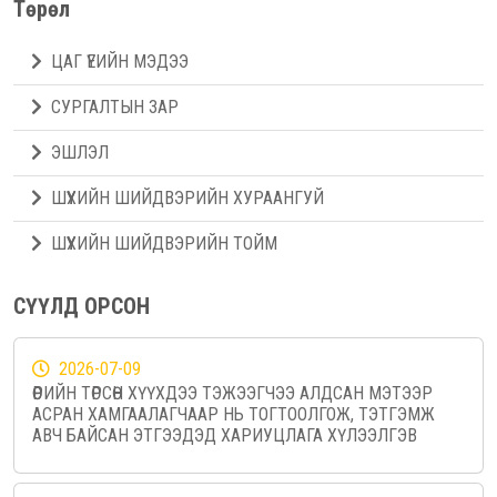
Төрөл
ЦАГ ҮЕИЙН МЭДЭЭ
СУРГАЛТЫН ЗАР
ЭШЛЭЛ
ШҮҮХИЙН ШИЙДВЭРИЙН ХУРААНГУЙ
ШҮҮХИЙН ШИЙДВЭРИЙН ТОЙМ
СҮҮЛД ОРСОН
2026-07-09
ӨӨРИЙН ТӨРСӨН ХҮҮХДЭЭ ТЭЖЭЭГЧЭЭ АЛДСАН МЭТЭЭР
АСРАН ХАМГААЛАГЧААР НЬ ТОГТООЛГОЖ, ТЭТГЭМЖ
АВЧ БАЙСАН ЭТГЭЭДЭД ХАРИУЦЛАГА ХҮЛЭЭЛГЭВ