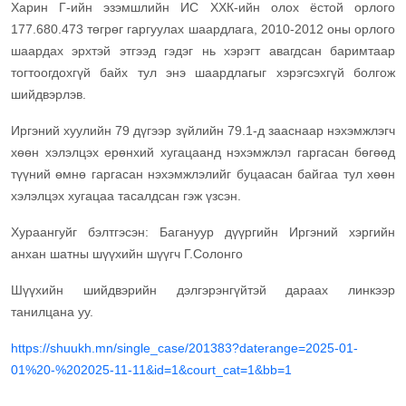
Харин Г-ийн эзэмшлийн ИС ХХК-ийн олох ёстой орлого
177.680.473 төгрөг гаргуулах шаардлага, 2010-2012 оны орлого
шаардах эрхтэй этгээд гэдэг нь хэрэгт авагдсан баримтаар
тогтоогдохгүй байх тул энэ шаардлагыг хэрэгсэхгүй болгож
шийдвэрлэв.
Иргэний хуулийн 79 дүгээр зүйлийн 79.1-д зааснаар нэхэмжлэгч
хөөн хэлэлцэх ерөнхий хугацаанд нэхэмжлэл гаргасан бөгөөд
түүний өмнө гаргасан нэхэмжлэлийг буцаасан байгаа тул хөөн
хэлэлцэх хугацаа тасалдсан гэж үзсэн.
Хураангуйг бэлтгэсэн: Багануур дүүргийн Иргэний хэргийн
анхан шатны шүүхийн шүүгч Г.Солонго
Шүүхийн шийдвэрийн дэлгэрэнгүйтэй дараах линкээр
танилцана уу.
https://shuukh.mn/single_case/201383?daterange=2025-01-
01%20-%202025-11-11&id=1&court_cat=1&bb=1