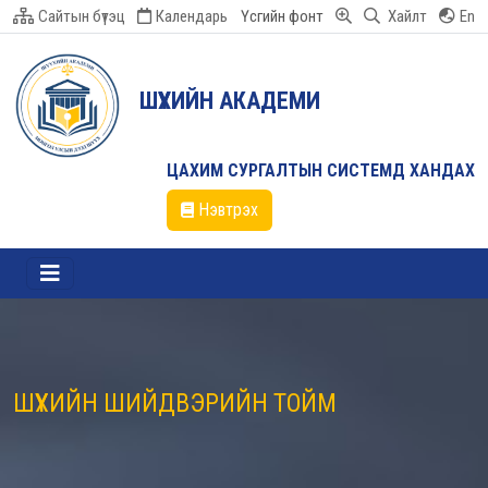
Сайтын бүтэц
Календарь
Үсгийн фонт
Хайлт
En
ШҮҮХИЙН АКАДЕМИ
ЦАХИМ СУРГАЛТЫН СИСТЕМД ХАНДАХ
Нэвтрэх
ШҮҮХИЙН ШИЙДВЭРИЙН ТОЙМ