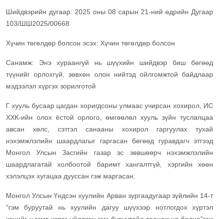
Шийдвэрийн дугаар: 2025 оны 08 сарын 21-ний өдрийн Дугаар
103/ШШ2025/00668
Хүчин төгөлдөр болсон эсэх: Хүчин төгөлдөр болсон
Санамж: Энэ хураангуй нь шүүхийн шийдвэр биш бөгөөд
түүнийг орлохгүй, зөвхөн олон нийтэд ойлгомжтой байдлаар
мэдээлэл хүргэх зорилготой
Г хууль бусаар цагдан хоригдсоны улмаас учирсан хохирол, ИС
ХХК-ийн олох ёстой орлого, өмгөөлөл хууль зүйн туслалцаа
авсан хөлс, сэтгэл санааны хохирол гаргуулах тухай
нэхэмжлэлийн шаардлагыг гаргасан бөгөөд гуравдагч этгээд
Монгол Улсын Засгийн газар эс зөвшөөрч нэхэмжлэлийн
шаардлагатай холбоотой баримт хангалтгүй, хэргийн хөөн
хэлэлцэх хугацаа дууссан гэж маргасан.
Монгол Улсын Үндсэн хуулийн Арван зургаадугаар зүйлийн 14-т
“гэм буруутай нь хуулийн дагуу шүүхээр нотлогдох хүртэл