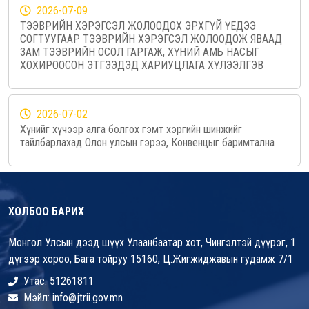
2026-07-09
ТЭЭВРИЙН ХЭРЭГСЭЛ ЖОЛООДОХ ЭРХГҮЙ ҮЕДЭЭ
СОГТУУГААР ТЭЭВРИЙН ХЭРЭГСЭЛ ЖОЛООДОЖ ЯВААД
ЗАМ ТЭЭВРИЙН ОСОЛ ГАРГАЖ, ХҮНИЙ АМЬ НАСЫГ
ХОХИРООСОН ЭТГЭЭДЭД ХАРИУЦЛАГА ХҮЛЭЭЛГЭВ
2026-07-02
Хүнийг хүчээр алга болгох гэмт хэргийн шинжийг
тайлбарлахад Олон улсын гэрээ, Конвенцыг баримтална
ХОЛБОО БАРИХ
Монгол Улсын дээд шүүх Улаанбаатар хот, Чингэлтэй дүүрэг, 1
дүгээр хороо, Бага тойруу 15160, Ц.Жигжиджавын гудамж 7/1
Утас: 51261811
Мэйл: info@jtrii.gov.mn