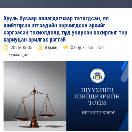
Хууль бусаар яллагдагчаар татагдсан, ял
шийтгүүлсэн этгээдийн зөрчигдсөн эрхийг
сэргээсэн тохиолдолд түүнд учирсан хохирлыг төр
хариуцан арилгах үүрэгтэй
2026-05-05
Админ
Хандсан тоо: 150
Хуваалцах