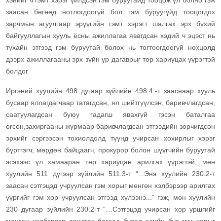
хэнийг ч гэмт хэрэг үйлдсэн гэм буруутайд тооцож үл болно”гэж
заасан бөгөөд нотлогдоогүй бол гэм буруугүйд тооцогдох
зарчмын агуулгаар эрүүгийн гэмт хэрэгт шалгах эрх бүхий
байгууллагын хууль ёсны ажиллагаа явагдсан хэдий ч эцэст нь
тухайн этгээд гэм буруутай болох нь тогтоогдоогүй нөхцөлд
дээрх ажиллагааны эрх зүйн үр дагаврыг төр хариуцах үүрэгтэй
болдог.
Иргэний хуулийн 498 дугаар зүйлийн 498.4.-т зааснаар хууль
бусаар яллагдагчаар татагдсан, ял шийтгүүлсэн, баривчлагдсан,
саатуулагдсан буюу гадагш явахгүй гэсэн баталгаа
өгсөн,захиргааны журмаар баривчлагдсан этгээдийн зөрчигдсөн
эрхийг сэргээсэн тохиолдолд түүнд учирсан хохирлыг хэрэг
бүртгэгч, мөрдөн байцаагч, прокурор болон шүүгчийн буруутай
эсэхээс үл хамааран төр хариуцан арилгах үүрэгтэй, мөн
хуулийн 511 дүгээр зүйлийн 511.3-т “...Энэ хуулийн 230.2-т
заасан сэтгэцэд учруулсан гэм хорыг мөнгөн хэлбэрээр арилгах
үүргийг гэм хор учруулсан этгээд хүлээнэ...” гэж, мөн хуулийн
230 дугаар зүйлийн 230.2-т “…Сэтгэцэд учирсан хор уршгийг