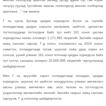
мөнгөн хэлбэрээр арилгах бөгөөд бусад эдийн бус гэм хорыг
гагцхүү хуульд тусгайлан заасан тохиолдолд мөнгөн хэлбэрээр
арилгана…” гэж заажээ.
Г нь хууль бусаар цагдан хоригдсон болох нь түүнийг
яллагдагчаар цагдан хорьсон захирамж, шийтгэх, цагаатгах
тогтоолуудаар тогтоогдож байх тул нийт 161 хоног цаглан
хоригдсоны нөхөн олговорт 1.171.882 төгрөгийг Засгийн газрын
нөөц сангаас гаргаж, Г-д олгох, нэхэмжлэгч нь 2010 оноос
сэжигтэн, яллагдагчаар татаж, шүүхээс хоёр удаа хорих ял
сонсож, үүний улмаас 161 хоног ялтнаар цагдан хоригдсон байх
тул сэтгэл санааны хохирол 20.000.000 төгрөгийг гаргуулахаар
шийдвэрлэсэн.
Мөн Г нь эрүүгийн хэрэгт яллагдагчаар татагдаж, цагдан
хоригдсон, шүүхээс ял шийтгэл оногдуулсны улмаас өмгөөлөгч
авсны улмаас өмгөөлөгч авч, хөлс төлсөн нь тогтоогдсон
үндэслэлээр өмгөөллийн хөлсийг Засгийн газрын нөөц сангаас
гаргуулж, Г-д олгохоор шийдвэрлэсэн.