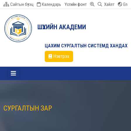
Сайтын бүтэц
Календарь
Үсгийн фонт
Хайлт
En
ШҮҮХИЙН АКАДЕМИ
ЦАХИМ СУРГАЛТЫН СИСТЕМД ХАНДАХ
Нэвтрэх
СУРГАЛТЫН ЗАР