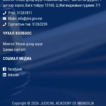
дүгээр хороо, Бага тойруу 15160, Ц.Жигжиджавын гудамж 7/1
Утас: 51261811
Мэйл: info@jtrii.gov.mn
Сургалтын төв: 51263239
ЧУХАЛ ХОЛБООС
Монгол Улсын дээд шүүх
Цахим сургалт
СОШИАЛ МЕДИА
facebook
linkedin
Copyright © 2026. JUDICIAL ACADEMY OF MONGOLIA