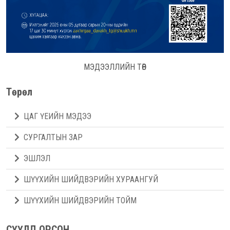
МЭДЭЭЛЛИЙН ТӨВ
Төрөл
ЦАГ ҮЕИЙН МЭДЭЭ
СУРГАЛТЫН ЗАР
ЭШЛЭЛ
ШҮҮХИЙН ШИЙДВЭРИЙН ХУРААНГУЙ
ШҮҮХИЙН ШИЙДВЭРИЙН ТОЙМ
СҮҮЛД ОРСОН