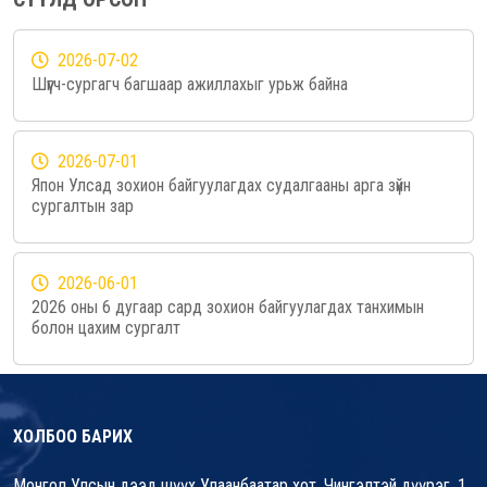
2026-07-02
Шүүгч-сургагч багшаар ажиллахыг урьж байна
2026-07-01
Япон Улсад зохион байгуулагдах судалгааны арга зүйн
сургалтын зар
2026-06-01
2026 оны 6 дугаар сард зохион байгуулагдах танхимын
болон цахим сургалт
ХОЛБОО БАРИХ
Монгол Улсын дээд шүүх Улаанбаатар хот, Чингэлтэй дүүрэг, 1