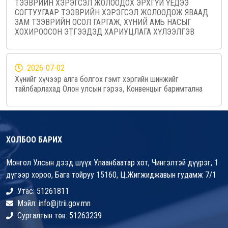
ТЭЭВРИЙН ХЭРЭГСЭЛ ЖОЛООДОХ ЭРХГҮЙ ҮЕДЭЭ
СОГТУУГААР ТЭЭВРИЙН ХЭРЭГСЭЛ ЖОЛООДОЖ ЯВААД
ЗАМ ТЭЭВРИЙН ОСОЛ ГАРГАЖ, ХҮНИЙ АМЬ НАСЫГ
ХОХИРООСОН ЭТГЭЭДЭД ХАРИУЦЛАГА ХҮЛЭЭЛГЭВ
2026-07-02
Хүнийг хүчээр алга болгох гэмт хэргийн шинжийг
тайлбарлахад Олон улсын гэрээ, Конвенцыг баримтална
ХОЛБОО БАРИХ
Монгол Улсын дээд шүүх Улаанбаатар хот, Чингэлтэй дүүрэг, 1
дүгээр хороо, Бага тойруу 15160, Ц.Жигжиджавын гудамж 7/1
Утас: 51261811
Мэйл: info@jtrii.gov.mn
Сургалтын төв: 51263239