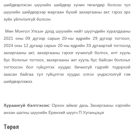
шийдвэрлэсэн шүүхийн шийдвэр хүчин төгөлдөр болсон тул
шүүхийн шийдвэрээр маргаан бүхий захиргааны акт, гэрээ эрх
зүйн үйлчлэлгүй болсон.
Мөн Монгол Улсын дээд шүүхийн нийт шүүгчдийн хуралдааны
2021 оны 09 дүгээр сарын 20-ны өдрийн 29 дүгээр тогтоол,
2024 оны 12 дугаар сарын 20-ны өдрийн 33 дугаартай тогтоолд
захиргааны акт, захиргааны гэрээг хүчингүй болгох, илт хууль
бус болохыг тогтоох, захиргааны акт хууль бус байсан болохыг
тогтоосон бол гүйцэтгэх хуудас бичихгүй гэдгийг тодорхой
заасан байгаа тул гүйцэтгэх хуудас олгох үндэслэлгүй гэж
шийдвэрлэжээ.
Хураангуй бэлтгэсэн:
Орхон аймаг дахь Захиргааны хэргийн
анхан шатны шүүхийн Ерөнхий шүүгч П.Ууганцэцэг
Төрөл