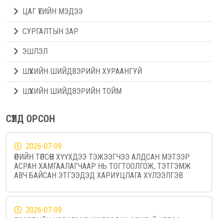
ЦАГ ҮЕИЙН МЭДЭЭ
СУРГАЛТЫН ЗАР
ЭШЛЭЛ
ШҮҮХИЙН ШИЙДВЭРИЙН ХУРААНГУЙ
ШҮҮХИЙН ШИЙДВЭРИЙН ТОЙМ
СҮҮЛД ОРСОН
2026-07-09
ӨӨРИЙН ТӨРСӨН ХҮҮХДЭЭ ТЭЖЭЭГЧЭЭ АЛДСАН МЭТЭЭР
АСРАН ХАМГААЛАГЧААР НЬ ТОГТООЛГОЖ, ТЭТГЭМЖ
АВЧ БАЙСАН ЭТГЭЭДЭД ХАРИУЦЛАГА ХҮЛЭЭЛГЭВ
2026-07-09