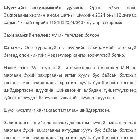
Шүүгчийн захирамжийн дугаар:
Орхон аймаг дахь
Захиргааны хэргийн анхан шатны шүүхийн 2024 оны 12 дугаар
сарын 19-ний өдрийн 119/ШЗ2024/0437 дугаар захирамж
Захирамжийн төлөв:
Хүчин төгөлдөр болсон
Санамж:
Энэ хураангуй нь шүүгчийн захирамжийг орлохгүй
бөгөөд олон нийтийг мэдээллээр хангах зорилготой болно.
Нэхэмжлэгч “W” компанийн итгэмжлэгдсэн төлөөлөгч М.Н нь
маргаан бүхий захиргааны актыг хууль бус байсан болохыг
тогтоож, мөн захиргааны гэрээ илт хууль бус болохыг тогтоож
шийдвэрлэсэн шүүхийн шийдвэрийг албадан гүйцэтгүүлэхээр
гүйцэтгэх хуудас бичүүлэх хүсэлтийг шүүхэд ирүүлсэн.
Шүүх хүсэлтийг хангахаас татгалзаж шийдвэрлэсэн.
Захиргааны хэргийн давж заалдах шатны шүүхийн магадлалаар
маргаан бүхий захиргааны актуудыг хууль бус байсан болохыг
тогтоож, мөн захиргааны гэрээ илт хууль бус болохыг тогтоож