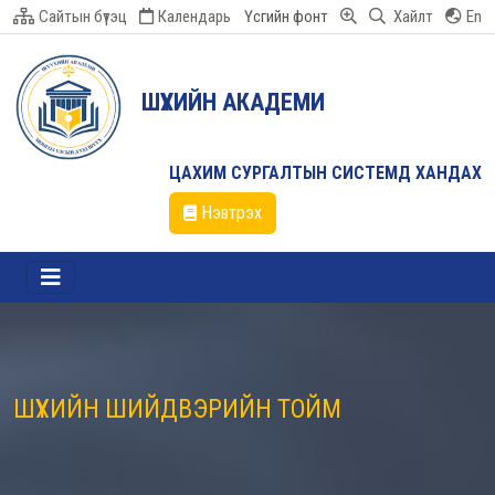
Сайтын бүтэц
Календарь
Үсгийн фонт
Хайлт
En
ШҮҮХИЙН АКАДЕМИ
ЦАХИМ СУРГАЛТЫН СИСТЕМД ХАНДАХ
Нэвтрэх
ШҮҮХИЙН ШИЙДВЭРИЙН ТОЙМ