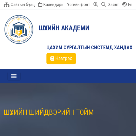
Сайтын бүтэц
Календарь
Үсгийн фонт
Хайлт
En
ШҮҮХИЙН АКАДЕМИ
ЦАХИМ СУРГАЛТЫН СИСТЕМД ХАНДАХ
Нэвтрэх
ШҮҮХИЙН ШИЙДВЭРИЙН ТОЙМ