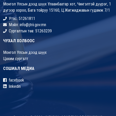
Монгол Улсын дээд шүүх Улаанбаатар хот, Чингэлтэй дүүрэг, 1
дүгээр хороо, Бага тойруу 15160, Ц.Жигжиджавын гудамж 7/1
Утас: 51261811
Мэйл: info@jtrii.gov.mn
Сургалтын төв: 51263239
ЧУХАЛ ХОЛБООС
Монгол Улсын дээд шүүх
Цахим сургалт
СОШИАЛ МЕДИА
facebook
linkedin