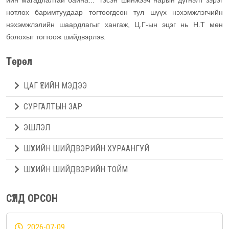
ийн магадлалтай байна...” гэсэн шинжээч нарын дүгнэлт зэрэг
нотлох баримтуудаар тогтоогдсон тул шүүх нэхэмжлэгчийн
нэхэмжлэлийн шаардлагыг хангаж, Ц.Г-ын эцэг нь Н.Т мөн
болохыг тогтоож шийдвэрлэв.
Төрөл
ЦАГ ҮЕИЙН МЭДЭЭ
СУРГАЛТЫН ЗАР
ЭШЛЭЛ
ШҮҮХИЙН ШИЙДВЭРИЙН ХУРААНГУЙ
ШҮҮХИЙН ШИЙДВЭРИЙН ТОЙМ
СҮҮЛД ОРСОН
2026-07-09