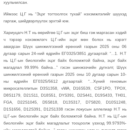
хуульчилсан.
Иймээс Ц.Г нь “Эцэг тогтоолгох тухай” нэхэмжлэлийг шүүхэд
гаргаж, шийдвэрлүүлэх эрхтэй юм.
Хариуцагч Н.Т нь өөрийгөө Ц.Г-ын эцэг биш гэж маргасан хэдий
ч тэрээр нэхэмжлэгч Ц.Г-ийн эцэг мөн болох нь хэрэгт
авагдсан Шүүх шинжилгээний ерөнхий газрын 2025 оны 06
дугаар сарын 24-ний өдрийн ЕГ0325/3851 дугаартай: “...1. Н.Т
нь Ц.Г-ын биологийн эцэг байх боломжтой байна, эцэг байх
магадлал 99.99% байна...” гэсэн шинжээчийн дүгнэлт, Шүүх
шинжилгээний ерөнхий газрын 2025 оны 10 дугаар сарын 10-
ны өдрийн ЕГ0325/5612 дугаартай: “...Хүний геномын
микросателлитын D3S1358, vWA, D16S539, CSF1PO, TPOX,
D8S1179, D21S11, D18S51, DYS391, D2S441, D19S433, TH01,
FGA, D22S1045, D5S818, D13S317, D7S820, D10S1248,
D1S1656, D12S391, D12S1338 гэсэн локусын аллелиар Н.Т нь
Ц.Г-ын биологийн эцэг байх боломжтой байна. Н.Т нь Ц.Г-ын
биологийн эцэг байх магадлалыг тооцоолж үзэхэд 99.9793%-