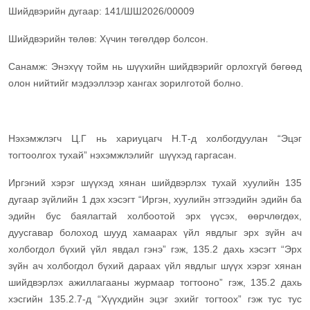
Шийдвэрийн дугаар: 141/ШШ2026/00009
Шийдвэрийн төлөв: Хүчин төгөлдөр болсон.
Санамж: Энэхүү тойм нь шүүхийн шийдвэрийг орлохгүй бөгөөд
олон нийтийг мэдээллээр хангах зорилготой болно.
Нэхэмжлэгч Ц.Г нь хариуцагч Н.Т-д холбогдуулан “Эцэг
тогтоолгох тухай” нэхэмжлэлийг шүүхэд гаргасан.
Иргэний хэрэг шүүхэд хянан шийдвэрлэх тухай хуулийн 135
дугаар зүйлийн 1 дэх хэсэгт “Иргэн, хуулийн этгээдийн эдийн ба
эдийн бус баялагтай холбоотой эрх үүсэх, өөрчлөгдөх,
дуусгавар болоход шууд хамаарах үйл явдлыг эрх зүйн ач
холбогдол бүхий үйл явдал гэнэ” гэж, 135.2 дахь хэсэгт “Эрх
зүйн ач холбогдол бүхий дараах үйл явдлыг шүүх хэрэг хянан
шийдвэрлэх ажиллагааны журмаар тогтооно” гэж, 135.2 дахь
хэсгийн 135.2.7-д “Хүүхдийн эцэг эхийг тогтоох” гэж тус тус