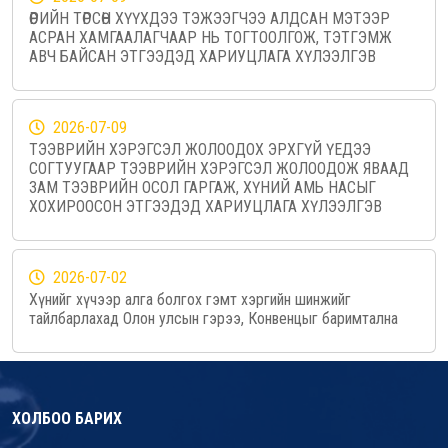
ӨӨРИЙН ТӨРСӨН ХҮҮХДЭЭ ТЭЖЭЭГЧЭЭ АЛДСАН МЭТЭЭР
АСРАН ХАМГААЛАГЧААР НЬ ТОГТООЛГОЖ, ТЭТГЭМЖ
АВЧ БАЙСАН ЭТГЭЭДЭД ХАРИУЦЛАГА ХҮЛЭЭЛГЭВ
2026-07-09
ТЭЭВРИЙН ХЭРЭГСЭЛ ЖОЛООДОХ ЭРХГҮЙ ҮЕДЭЭ
СОГТУУГААР ТЭЭВРИЙН ХЭРЭГСЭЛ ЖОЛООДОЖ ЯВААД
ЗАМ ТЭЭВРИЙН ОСОЛ ГАРГАЖ, ХҮНИЙ АМЬ НАСЫГ
ХОХИРООСОН ЭТГЭЭДЭД ХАРИУЦЛАГА ХҮЛЭЭЛГЭВ
2026-07-02
Хүнийг хүчээр алга болгох гэмт хэргийн шинжийг
тайлбарлахад Олон улсын гэрээ, Конвенцыг баримтална
ХОЛБОО БАРИХ