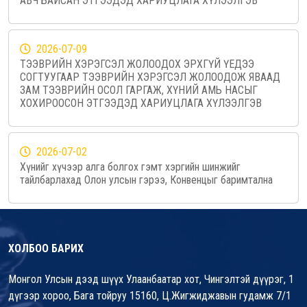
АВЧ БАЙСАН ЭТГЭЭДЭД ХАРИУЦЛАГА ХҮЛЭЭЛГЭВ
2026-07-09
ТЭЭВРИЙН ХЭРЭГСЭЛ ЖОЛООДОХ ЭРХГҮЙ ҮЕДЭЭ
СОГТУУГААР ТЭЭВРИЙН ХЭРЭГСЭЛ ЖОЛООДОЖ ЯВААД
ЗАМ ТЭЭВРИЙН ОСОЛ ГАРГАЖ, ХҮНИЙ АМЬ НАСЫГ
ХОХИРООСОН ЭТГЭЭДЭД ХАРИУЦЛАГА ХҮЛЭЭЛГЭВ
2026-07-02
Хүнийг хүчээр алга болгох гэмт хэргийн шинжийг
тайлбарлахад Олон улсын гэрээ, Конвенцыг баримтална
ХОЛБОО БАРИХ
Монгол Улсын дээд шүүх Улаанбаатар хот, Чингэлтэй дүүрэг, 1
дүгээр хороо, Бага тойруу 15160, Ц.Жигжиджавын гудамж 7/1