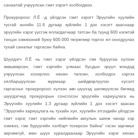
санаатай учруулсан гэмт хэрэгт холбогджээ.
Прокуророос Л.Ё -д үйлдсэн гэмт хэрэгт Эрүүгийн хуулийн
тусгай ангийн 11.6 дугаар зүйлийн 1 дэх хэсэгт зааснаар
эрүүгийн хэрэг үүсгэж яллагдагчаар татсан ба түүнд 600 нэгжтэй
тэнцэх хэмжээний буюу 600.000 төгрөгөөр торгох ял оногдуулах
тухай саналыг гаргасан байна.
Шүүгдэгч Л.Ё нь гэмт хэрэг үйлдсэн гэм буруугаа хүлээн
зөвшөөрсөн, гэмт хэргийн улмаас бусдын эрүүл мэндэд
учруулсан хохирлоо нөхөн төлсөн, холбогдох хэргээ
хялбаршуулсан журмаар шийдвэрлүүлэх хүсэлт
гаргасныг прокуророос хүлээн авч шүүхэд шилжүүлсэн бөгөөд
шүүгдэгчид прокурорын сонсгосон эрүүгийн хариуцлага нь
Эрүүгийн хуулийн 1.3 дугаар зүйлийн 1 дэх хэсэгт заасан
“Эрүүгийн хариуцлага нь тухайн хүн, хуулийн этгээдийн үйлдсэн
гэмт хэрэг, гэмт хэргийн нийгмийн аюулын шинж чанар хэр
хэмжээ, гэм буруугийн хэлбэрт тохирсон байна” гэсэн зарчмыг
зөрчөөгүй, мөн шүүх хуралдаанаар Эрүүгийн хэрэг хянан