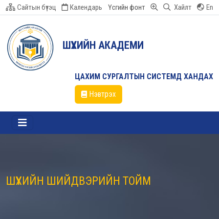
Сайтын бүтэц
Календарь
Үсгийн фонт
Хайлт
En
ШҮҮХИЙН АКАДЕМИ
ЦАХИМ СУРГАЛТЫН СИСТЕМД ХАНДАХ
Нэвтрэх
ШҮҮХИЙН ШИЙДВЭРИЙН ТОЙМ