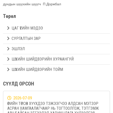
дундын шүүхийн шүүгч П.Доржбал
Төрөл
ЦАГ ҮЕИЙН МЭДЭЭ
СУРГАЛТЫН ЗАР
ЭШЛЭЛ
ШҮҮХИЙН ШИЙДВЭРИЙН ХУРААНГУЙ
ШҮҮХИЙН ШИЙДВЭРИЙН ТОЙМ
СҮҮЛД ОРСОН
2026-07-09
ӨӨРИЙН ТӨРСӨН ХҮҮХДЭЭ ТЭЖЭЭГЧЭЭ АЛДСАН МЭТЭЭР
АСРАН ХАМГААЛАГЧААР НЬ ТОГТООЛГОЖ, ТЭТГЭМЖ