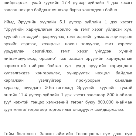
шийдвэрлэх тухай хуулийн 17.4 дүгээр зүйлийн 4 дэх хэсэгт
заасан нөхцөл байдлыг хянахад бүрэн хангагдсан байна.
Иймд Эрүүгийн хуулийн 5.1 дүгээр зүйлийн 1 дэх хэсэгт
“Эрүүгийн хариуцлагын зорилго нь гэмт хэрэг үйлдсэн хүн,
хуулийн этгээдийг цээрлүүлэх, гэмт хэргийн улмаас зөрчигдсөн
эрхийг сэргээх, хохирлыг нөхөн төлүүлэх, гэмт хэргээс
урьдчилан сэргийлэх, гэмт хэрэг үйлдсэн хүнийг
нийгэмшүүлэхэд оршино” гэж заасан эрүүгийн хариуцлагын
зорилготой нийцэж байгаа тул түүнд эрүүгийн хариуцлага
хүлээлгэхдээ хөнгөрүүлэх, хүндрүүлэх нөхцөл байдлыг
харгалзан үзэлгүйгээр прокурорын саналын
хүрээнд шүүгдэгч Э.Баттогтоход Эрүүгийн хуулийн тусгай
ангийн 11.4 дүгээр зүйлийн 1 дэх хэсэгт зааснаар 800 /найман
зуу/ нэгжтэй тэнцэх хэмжээний төгрөг буюу 800,000 /найман
зуун мянга/ төгрөгөөр торгох ялыг оногдуулж шийдвэрлэлээ.
Тойм бэлтгэсэн: Завхан аймгийн Тосонцэнгэл сум дахь сум