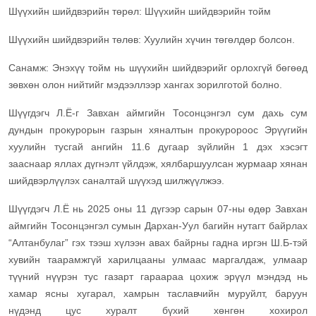
Шүүхийн шийдвэрийн төрөл: Шүүхийн шийдвэрийн тойм
Шүүхийн шийдвэрийн төлөв: Хуулийн хүчин төгөлдөр болсон.
Санамж: Энэхүү тойм нь шүүхийн шийдвэрийг орлохгүй бөгөөд
зөвхөн олон нийтийг мэдээллээр хангах зорилготой болно.
Шүүгдэгч Л.Ё-г Завхан аймгийн Тосонцэнгэл сум дахь сум
дундын прокурорын газрын хяналтын прокуророос Эрүүгийн
хуулийн тусгай ангийн 11.6 дугаар зүйлийн 1 дэх хэсэгт
зааснаар яллах дүгнэлт үйлдэж, хялбаршуулсан журмаар хянан
шийдвэрлүүлэх саналтай шүүхэд шилжүүлжээ.
Шүүгдэгч Л.Ё нь 2025 оны 11 дүгээр сарын 07-ны өдөр Завхан
аймгийн Тосонцэнгэл сумын Дархан-Уул багийн нутагт байрлах
“Алтанбулаг” гэх тээш хүлээн авах байрны гадна иргэн Ш.Б-тэй
хувийн таарамжгүй харилцааны улмаас маргалдаж, улмаар
түүний нүүрэн тус газарт гараараа цохиж эрүүл мэндэд нь
хамар ясны хугарал, хамрын таславчийн муруйлт, баруун
нүдэнд цус хуралт бүхий хөнгөн хохирол