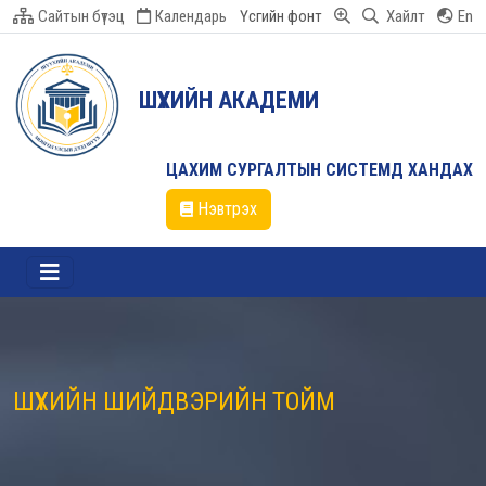
Сайтын бүтэц
Календарь
Үсгийн фонт
Хайлт
En
ШҮҮХИЙН АКАДЕМИ
ЦАХИМ СУРГАЛТЫН СИСТЕМД ХАНДАХ
Нэвтрэх
ШҮҮХИЙН ШИЙДВЭРИЙН ТОЙМ