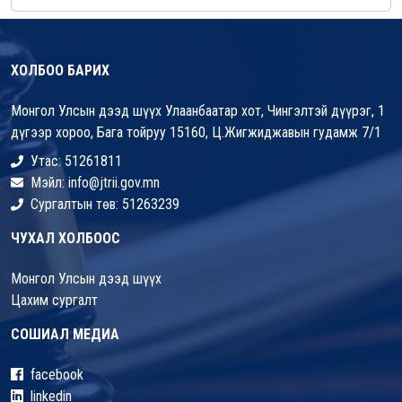
ХОЛБОО БАРИХ
Монгол Улсын дээд шүүх Улаанбаатар хот, Чингэлтэй дүүрэг, 1
дүгээр хороо, Бага тойруу 15160, Ц.Жигжиджавын гудамж 7/1
Утас: 51261811
Мэйл: info@jtrii.gov.mn
Сургалтын төв: 51263239
ЧУХАЛ ХОЛБООС
Монгол Улсын дээд шүүх
Цахим сургалт
СОШИАЛ МЕДИА
facebook
linkedin