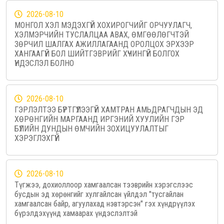
2026-08-10
МОНГОЛ ХЭЛ МЭДЭХГҮЙ ХОХИРОГЧИЙГ ОРЧУУЛАГЧ,
ХЭЛМЭРЧИЙН ТУСЛАЛЦАА АВАХ, ӨМГӨӨЛӨГЧТЭЙ
ЗӨРЧИЛ ШАЛГАХ АЖИЛЛАГААНД ОРОЛЦОХ ЭРХЭЭР
ХАНГААГҮЙ БОЛ ШИЙТГЭВРИЙГ ХҮЧИНГҮЙ БОЛГОХ
ҮНДЭСЛЭЛ БОЛНО
2026-08-10
ГЭРЛЭЛТЭЭ БҮРТГҮҮЛЭЭГҮЙ ХАМТРАН АМЬДРАГЧДЫН ЭД
ХӨРӨНГИЙН МАРГААНД ИРГЭНИЙ ХУУЛИЙН ГЭР
БҮЛИЙН ДУНДЫН ӨМЧИЙН ЗОХИЦУУЛАЛТЫГ
ХЭРЭГЛЭХГҮЙ
2026-08-10
Түгжээ, дохиоллоор хамгаалсан тээврийн хэрэгслээс
бусдын эд хөрөнгийг хулгайлсан үйлдэл "тусгайлан
хамгаалсан байр, агуулахад нэвтэрсэн" гэх хүндрүүлэх
бүрэлдэхүүнд хамаарах үндэслэлтэй