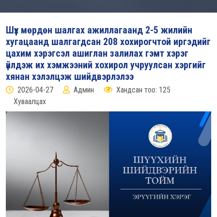
Шүүх мөрдөн шалгах ажиллагаанд 2-5 жилийн
хугацаанд шалгагдсан 208 хохирогчтой иргэдийг
цахим хэрэгсэл ашиглан залилах гэмт хэрэг
үйлдэж их хэмжээний хохирол учруулсан хэргийг
хянан хэлэлцэж шийдвэрлэлээ
2026-04-27
Админ
Хандсан тоо: 125
Хуваалцах