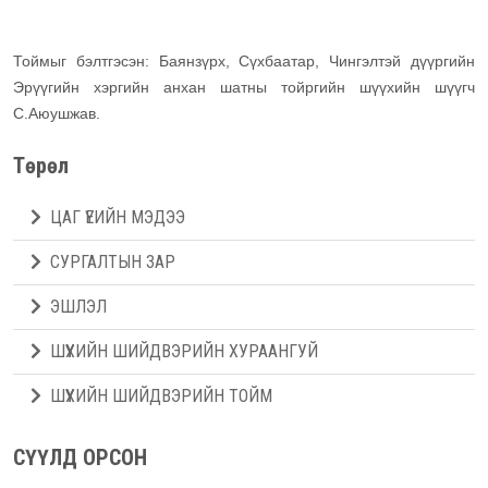
Тоймыг бэлтгэсэн: Баянзүрх, Сүхбаатар, Чингэлтэй дүүргийн
Эрүүгийн хэргийн анхан шатны тойргийн шүүхийн шүүгч
С.Аюушжав.
Төрөл
ЦАГ ҮЕИЙН МЭДЭЭ
СУРГАЛТЫН ЗАР
ЭШЛЭЛ
ШҮҮХИЙН ШИЙДВЭРИЙН ХУРААНГУЙ
ШҮҮХИЙН ШИЙДВЭРИЙН ТОЙМ
СҮҮЛД ОРСОН