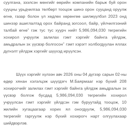
суулгана, зээлсэн мөнгийг өөрийн компанийн барьж буй орон
сууцны урьдчилгаа төлбөрт тооцож шинэ орон сууцанд оруулж
өгнө, газар болон үл хөдлөх хөрөнгөө шилжүүлбэл 2023 онд
шинээр ашиглалтад орох байранд зогсоол, байр, үйлчилгээний
талбай өгнө” гэж тус тус хуурч нийт 5,986,094,030 төгрөгийн
хохирол учруулж залилах гэмт хэргийг байнга үйлдэж,
амьдралын эх үүсвэр болгосон” гэмт хэрэгт холбогдуулан яллах
дүгнэлт үйлдэж хэргийг шүүхэд ирүүлсэн.
Шүүх хэргийг хүлээн авч 2026 оны 04 дүгээр сарын 02-ны
өдөр хянан хэлэлцэж шүүгдэгч М.Баярмааг нэр бүхий 208
хохирогчийг залилах гэмт хэргийг байнга үйлдэж амьдралын эх
үүсвэр болгож бусдад 5,986,094,030 төгрөгийн хохирол
учруулсан гэмт хэргийг үйлдсэн гэм буруутайд тооцож, 10
жилийн хугацаагаар хорих ял оногдуулж, 5,986,094,030
төгрөгийг гаргуулж нэр бүхий хохирогч нарт олгуулахаар
шийдвэрлэв.