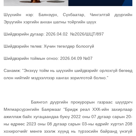
Шүүхийн нэр: Баянзүрх, Сүхбаатар, Чингэлтэй дүүргийн
Эрүүгийн хэргийн анхан шатны тойргийн шүүх
Шийдвэрийн дугаар: 2026.04.02 №2026/ШЦТ/897
Шийдвэрийн төлөв: Хүчин төгөлдөр болоогүй
Шийдвэрийн тоймын огноо: 2026.04.09 №07
Санамж: “Энэхүү тойм нь шүүхийн шийдвэрийг орлохгүй бөгөөд
олон нийтийг мэдээллээр хангах зорилготой болно.”
Баянгол дүүргийн прокурорын газраас шүүгдэгч
Мягмарсүрэнгийн Баярмааг “Бридж реал ХХК-ийн захирлаар
ажиллаж байх хугацаандаа буюу 2022 оны 07 дугаар сарын 20-
ны өдрөөс 2023 оны 08 дугаар сарын 03-ны өдрийг хүртэл 208
хохирогчийг мөнгө зээлж хүүнд нь түрээсийн байранд үнэгүй