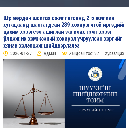
Шүүх мөрдөн шалгах ажиллагаанд 2-5 жилийн
хугацаанд шалгагдсан 289 хохирогчтой иргэдийг
цахим хэрэгсэл ашиглан залилах гэмт хэрэг
үйлдэж их хэмжээний хохирол учруулсан хэргийг
хянан хэлэлцэж шийдвэрлэлээ
2026-04-27
Админ
Хандсан тоо: 97
Хуваалцах