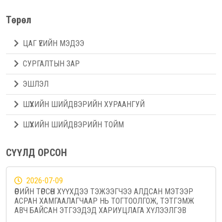
Төрөл
ЦАГ ҮЕИЙН МЭДЭЭ
СУРГАЛТЫН ЗАР
ЭШЛЭЛ
ШҮҮХИЙН ШИЙДВЭРИЙН ХУРААНГУЙ
ШҮҮХИЙН ШИЙДВЭРИЙН ТОЙМ
СҮҮЛД ОРСОН
2026-07-09
ӨӨРИЙН ТӨРСӨН ХҮҮХДЭЭ ТЭЖЭЭГЧЭЭ АЛДСАН МЭТЭЭР
АСРАН ХАМГААЛАГЧААР НЬ ТОГТООЛГОЖ, ТЭТГЭМЖ
АВЧ БАЙСАН ЭТГЭЭДЭД ХАРИУЦЛАГА ХҮЛЭЭЛГЭВ