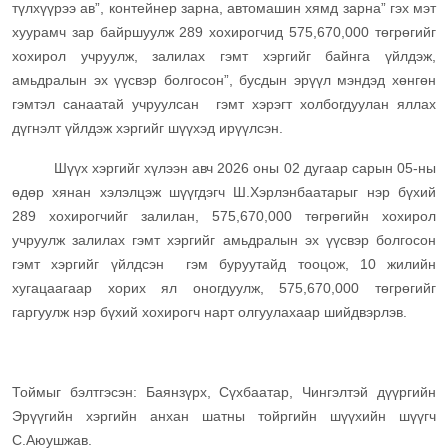
түлхүүрээ ав”, контейнер зарна, автомашин хямд зарна” гэх мэт
хуурамч зар байршуулж 289 хохирогчид 575,670,000 төгрөгийг
хохирол учруулж, залилах гэмт хэргийг байнга үйлдэж,
амьдралын эх үүсвэр болгосон”, бусдын эрүүл мэндэд хөнгөн
гэмтэл санаатай учруулсан гэмт хэрэгт холбогдуулан яллах
дүгнэлт үйлдэж хэргийг шүүхэд ирүүлсэн.
Шүүх хэргийг хүлээн авч 2026 оны 02 дугаар сарын 05-ны
өдөр хянан хэлэлцэж шүүгдэгч Ш.Хэрлэнбаатарыг нэр бүхий
289 хохирогчийг залилан, 575,670,000 төгрөгийн хохирол
учруулж залилах гэмт хэргийг амьдралын эх үүсвэр болгосон
гэмт хэргийг үйлдсэн гэм буруутайд тооцож, 10 жилийн
хугацаагаар хорих ял оногдуулж, 575,670,000 төгрөгийг
гаргуулж нэр бүхий хохирогч нарт олгуулахаар шийдвэрлэв.
Тоймыг бэлтгэсэн: Баянзүрх, Сүхбаатар, Чингэлтэй дүүргийн
Эрүүгийн хэргийн анхан шатны тойргийн шүүхийн шүүгч
С.Аюушжав.