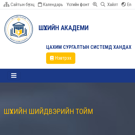
Сайтын бүтэц
Календарь
Үсгийн фонт
Хайлт
En
ШҮҮХИЙН АКАДЕМИ
ЦАХИМ СУРГАЛТЫН СИСТЕМД ХАНДАХ
Нэвтрэх
ШҮҮХИЙН ШИЙДВЭРИЙН ТОЙМ