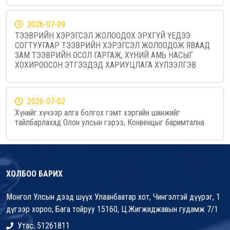
2026-07-09
ТЭЭВРИЙН ХЭРЭГСЭЛ ЖОЛООДОХ ЭРХГҮЙ ҮЕДЭЭ
СОГТУУГААР ТЭЭВРИЙН ХЭРЭГСЭЛ ЖОЛООДОЖ ЯВААД
ЗАМ ТЭЭВРИЙН ОСОЛ ГАРГАЖ, ХҮНИЙ АМЬ НАСЫГ
ХОХИРООСОН ЭТГЭЭДЭД ХАРИУЦЛАГА ХҮЛЭЭЛГЭВ
2026-07-02
Хүнийг хүчээр алга болгох гэмт хэргийн шинжийг
тайлбарлахад Олон улсын гэрээ, Конвенцыг баримтална
ХОЛБОО БАРИХ
Монгол Улсын дээд шүүх Улаанбаатар хот, Чингэлтэй дүүрэг, 1
дүгээр хороо, Бага тойруу 15160, Ц.Жигжиджавын гудамж 7/1
Утас: 51261811