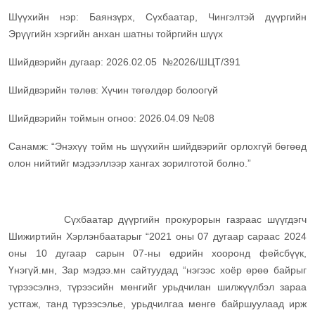
Шүүхийн нэр: Баянзүрх, Сүхбаатар, Чингэлтэй дүүргийн
Эрүүгийн хэргийн анхан шатны тойргийн шүүх
Шийдвэрийн дугаар: 2026.02.05 №2026/ШЦТ/391
Шийдвэрийн төлөв: Хүчин төгөлдөр болоогүй
Шийдвэрийн тоймын огноо: 2026.04.09 №08
Санамж: “Энэхүү тойм нь шүүхийн шийдвэрийг орлохгүй бөгөөд
олон нийтийг мэдээллээр хангах зорилготой болно.”
Сүхбаатар дүүргийн прокурорын газраас шүүгдэгч
Шижиртийн Хэрлэнбаатарыг “2021 оны 07 дугаар сараас 2024
оны 10 дугаар сарын 07-ны өдрийн хооронд фейсбүүк,
Үнэгүй.мн, Зар мэдээ.мн сайтуудад “нэгээс хоёр өрөө байрыг
түрээсэлнэ, түрээсийн мөнгийг урьдчилан шилжүүлбэл зараа
устгаж, танд түрээсэлье, урьдчилгаа мөнгө байршуулаад ирж