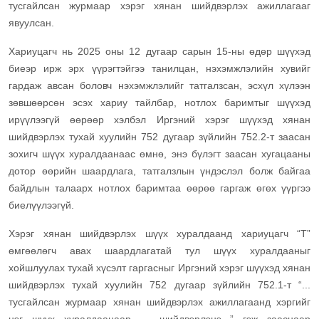
тусгайлсан журмаар хэрэг хянан шийдвэрлэх ажиллагааг
явуулсан.
Хариуцагч нь 2025 оны 12 дугаар сарын 15-ны өдөр шүүхэд
биеэр ирж эрх үүрэгтэйгээ танилцан, нэхэмжлэлийн хувийг
гардаж авсан боловч нэхэмжлэлийг татгалзсан, эсхүл хүлээн
зөвшөөрсөн эсэх хариу тайлбар, нотлох баримтыг шүүхэд
ирүүлээгүй өөрөөр хэлбэл Иргэний хэрэг шүүхэд хянан
шийдвэрлэх тухай хуулийн 752 дугаар зүйлийн 752.2-т заасан
зохигч шүүх хуралдаанаас өмнө, энэ бүлэгт заасан хугацааны
дотор өөрийн шаардлага, татгалзлын үндэслэл болж байгаа
байдлын талаарх нотлох баримтаа өөрөө гаргаж өгөх үүргээ
биелүүлээгүй.
Хэрэг хянан шийдвэрлэх шүүх хуралдаанд хариуцагч “Т”
өмгөөлөгч авах шаардлагатай тул шүүх хуралдааныг
хойшлуулах тухай хүсэлт гаргасныг Иргэний хэрэг шүүхэд хянан
шийдвэрлэх тухай хуулийн 752 дугаар зүйлийн 752.1-т “...
тусгайлсан журмаар хянан шийдвэрлэх ажиллагаанд хэргийг