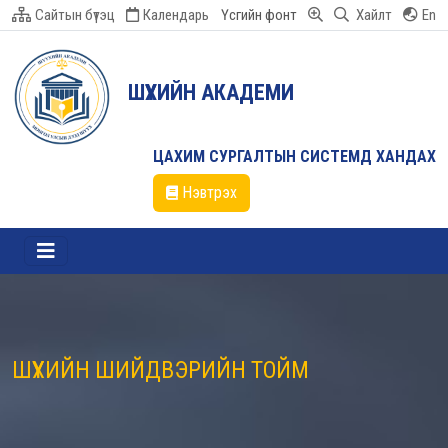
Сайтын бүтэц
Календарь
Үсгийн фонт
Хайлт
En
ШҮҮХИЙН АКАДЕМИ
ЦАХИМ СУРГАЛТЫН СИСТЕМД ХАНДАХ
Нэвтрэх
ШҮҮХИЙН ШИЙДВЭРИЙН ТОЙМ