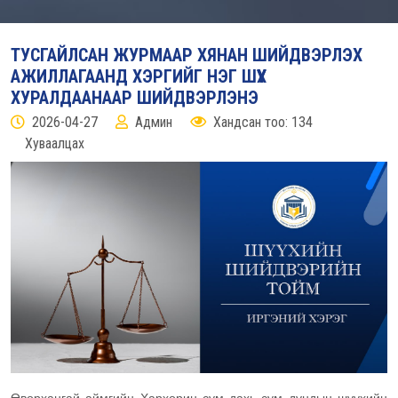
ТУСГАЙЛСАН ЖУРМААР ХЯНАН ШИЙДВЭРЛЭХ
АЖИЛЛАГААНД ХЭРГИЙГ НЭГ ШҮҮХ
ХУРАЛДААНААР ШИЙДВЭРЛЭНЭ
2026-04-27
Админ
Хандсан тоо: 134
Хуваалцах