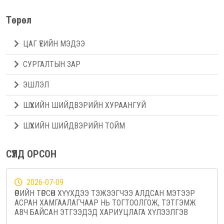
Төрөл
ЦАГ ҮЕИЙН МЭДЭЭ
СУРГАЛТЫН ЗАР
ЭШЛЭЛ
ШҮҮХИЙН ШИЙДВЭРИЙН ХУРААНГУЙ
ШҮҮХИЙН ШИЙДВЭРИЙН ТОЙМ
СҮҮЛД ОРСОН
2026-07-09
ӨӨРИЙН ТӨРСӨН ХҮҮХДЭЭ ТЭЖЭЭГЧЭЭ АЛДСАН МЭТЭЭР
АСРАН ХАМГААЛАГЧААР НЬ ТОГТООЛГОЖ, ТЭТГЭМЖ
АВЧ БАЙСАН ЭТГЭЭДЭД ХАРИУЦЛАГА ХҮЛЭЭЛГЭВ