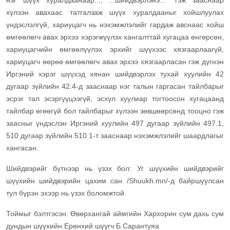
нэг шүүх хуралдаанаар..., ...шийдвэрлэнэ...” гэж зааснаар
хүлээн авахаас татгалзаж шүүх хуралдааныг хойшлуулах
үндэслэлгүй, хариуцагч нь нэхэмжлэлийг гардаж авснаас хойш
өмгөөлөгч авах эрхээ хэрэгжүүлэх хангалттай хугацаа өнгөрсөн,
хариуцагчийн өмгөөлүүлэх эрхийг шүүхээс хязгаарлаагүй,
хариуцагч өөрөө өмгөөлөгч авах эрхээ хязгаарласан гэж дүгнэн
Иргэний хэрэг шүүхэд хянан шийдвэрлэх тухай хуулийн 42
дугаар зүйлийн 42.4-д зааснаар нэг талын гаргасан тайлбарыг
эсрэг тал эсэргүүцээгүй, эсхүл хуулиар тогтоосон хугацаанд
тайлбар өгөөгүй бол тайлбарыг хүлээн зөвшөөрсөнд тооцно гэж
заасныг үндэслэн Иргэний хуулийн 497 дугаар зүйлийн 497.1,
510 дугаар зүйлийн 510.1-т зааснаар нэхэмжлэлийг шаардлагыг
хангасан.
Шийдвэрийг бүтнээр нь үзэх бол: Уг шүүхийн шийдвэрийг
шүүхийн шийдвэрийн цахим сан /Shuukh.mn/-д байршуулсан
тул бүрэн эхээр нь үзэх боломжтой.
Тоймыг бэлтгэсэн: Өвөрхангай аймгийн Хархорин сум дахь сум
дундын шүүхийн Ерөнхий шүүгч Б.Сарантуяа