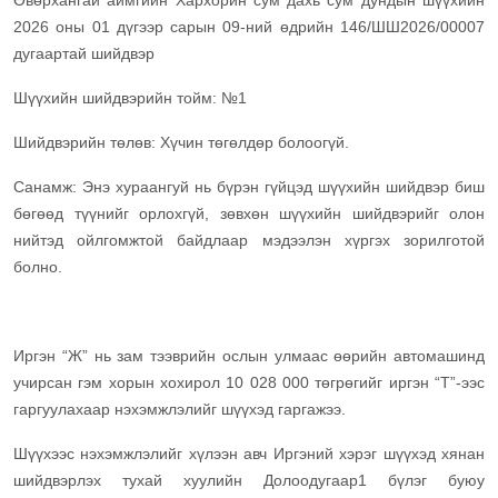
Өвөрхангай аймгийн Хархорин сум дахь сум дундын шүүхийн
2026 оны 01 дүгээр сарын 09-ний өдрийн 146/ШШ2026/00007
дугаартай шийдвэр
Шүүхийн шийдвэрийн тойм: №1
Шийдвэрийн төлөв: Хүчин төгөлдөр болоогүй.
Санамж: Энэ хураангуй нь бүрэн гүйцэд шүүхийн шийдвэр биш
бөгөөд түүнийг орлохгүй, зөвхөн шүүхийн шийдвэрийг олон
нийтэд ойлгомжтой байдлаар мэдээлэн хүргэх зорилготой
болно.
Иргэн “Ж” нь зам тээврийн ослын улмаас өөрийн автомашинд
учирсан гэм хорын хохирол 10 028 000 төгрөгийг иргэн “Т”-ээс
гаргуулахаар нэхэмжлэлийг шүүхэд гаргажээ.
Шүүхээс нэхэмжлэлийг хүлээн авч Иргэний хэрэг шүүхэд хянан
шийдвэрлэх тухай хуулийн Долоодугаар1 бүлэг буюу