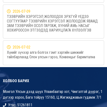
2026-07-09
ТЭЭВРИЙН ХЭРЭГСЭЛ ЖОЛООДОХ ЭРХГҮЙ ҮЕДЭЭ
СОГТУУГААР ТЭЭВРИЙН ХЭРЭГСЭЛ ЖОЛООДОЖ ЯВААД
ЗАМ ТЭЭВРИЙН ОСОЛ ГАРГАЖ, ХҮНИЙ АМЬ НАСЫГ
ХОХИРООСОН ЭТГЭЭДЭД ХАРИУЦЛАГА ХҮЛЭЭЛГЭВ
2026-07-02
Хүнийг хүчээр алга болгох гэмт хэргийн шинжийг
тайлбарлахад Олон улсын гэрээ, Конвенцыг баримтална
ХОЛБОО БАРИХ
Монгол Улсын дээд шүүх Улаанбаатар хот, Чингэлтэй дүүрэг, 1
дүгээр хороо, Бага тойруу 15160, Ц.Жигжиджавын гудамж 7/1
Утас: 51261811