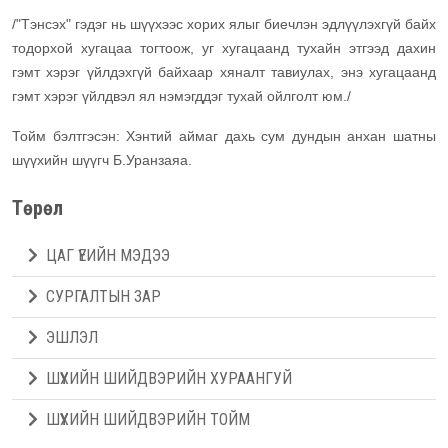
/"Тэнсэх" гэдэг нь шүүхээс хорих ялыг биечлэн эдлүүлэхгүй байх
тодорхой хугацаа тогтоож, уг хугацаанд тухайн этгээд дахин
гэмт хэрэг үйлдэхгүй байхаар хяналт тавиулах, энэ хугацаанд
гэмт хэрэг үйлдвэл ял нэмэгддэг тухай ойлголт юм./
Тойм бэлтгэсэн:
Хэнтий аймаг дахь сум дундын анхан шатны
шүүхийн шүүгч Б.Уранзаяа.
Төрөл
ЦАГ ҮЕИЙН МЭДЭЭ
СУРГАЛТЫН ЗАР
ЭШЛЭЛ
ШҮҮХИЙН ШИЙДВЭРИЙН ХУРААНГУЙ
ШҮҮХИЙН ШИЙДВЭРИЙН ТОЙМ