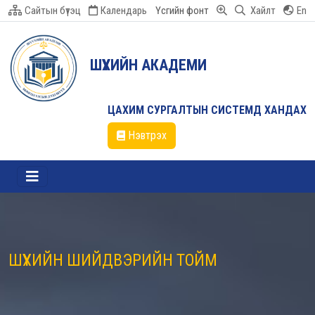
Сайтын бүтэц
Календарь
Үсгийн фонт
Хайлт
En
ШҮҮХИЙН АКАДЕМИ
ЦАХИМ СУРГАЛТЫН СИСТЕМД ХАНДАХ
Нэвтрэх
ШҮҮХИЙН ШИЙДВЭРИЙН ТОЙМ