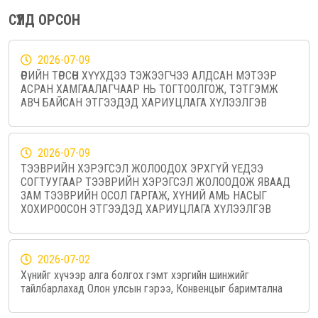
СҮҮЛД ОРСОН
2026-07-09
ӨӨРИЙН ТӨРСӨН ХҮҮХДЭЭ ТЭЖЭЭГЧЭЭ АЛДСАН МЭТЭЭР
АСРАН ХАМГААЛАГЧААР НЬ ТОГТООЛГОЖ, ТЭТГЭМЖ
АВЧ БАЙСАН ЭТГЭЭДЭД ХАРИУЦЛАГА ХҮЛЭЭЛГЭВ
2026-07-09
ТЭЭВРИЙН ХЭРЭГСЭЛ ЖОЛООДОХ ЭРХГҮЙ ҮЕДЭЭ
СОГТУУГААР ТЭЭВРИЙН ХЭРЭГСЭЛ ЖОЛООДОЖ ЯВААД
ЗАМ ТЭЭВРИЙН ОСОЛ ГАРГАЖ, ХҮНИЙ АМЬ НАСЫГ
ХОХИРООСОН ЭТГЭЭДЭД ХАРИУЦЛАГА ХҮЛЭЭЛГЭВ
2026-07-02
Хүнийг хүчээр алга болгох гэмт хэргийн шинжийг
тайлбарлахад Олон улсын гэрээ, Конвенцыг баримтална