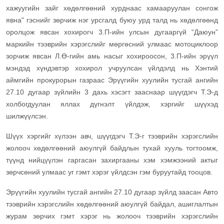
хажуугийн зайг хөдөлгөөний хурднаас хамааруулан сонгож
явна" гэснийг зөрчиж нэг урсгалд буюу урд талд нь хөдөлгөөнд
оролцож явсан хохирогч 3.П-ийн улсын дугааргүй “Даюун”
маркийн тээврийн хэрэгслийг мөргөсний улмаас мотоциклоор
зорчиж явсан Л.Ө-гийн амь насыг хохироосон, 3.П-ийн эрүүл
мэндэд хүндэвтэр хохирол учруулсан үйлдэлд нь Хэнтий
аймгийн прокурорын газраас Эрүүгийн хуулийн тусгай ангийн
27.10 дугаар зүйлийн 3 дахь хэсэгт зааснаар шүүгдэгч Т.Э-д
холбогдуулан яллах дүгнэлт үйлдэж, хэргийг шүүхэд
шилжүүлсэн.
Шүүх хэргийг хүлээн авч, шүүгдэгч Т.Э-г тээврийн хэрэгслийн
жолооч хөдөлгөөний аюулгүй байдлын тухай хууль тогтоомж,
түүнд нийцүүлэн гаргасан захиргааны хэм хэмжээний актыг
зөрчсөний улмаас уг гэмт хэрэг үйлдсэн гэм буруутайд тооцов.
Эрүүгийн хуулийн тусгай ангийн 27.10 дугаар зүйлд заасан Авто
тээврийн хэрэгслийн хөдөлгөөний аюулгүй байдал, ашиглалтын
журам зөрчих гэмт хэрэг нь жолооч тээврийн хэрэгслийн