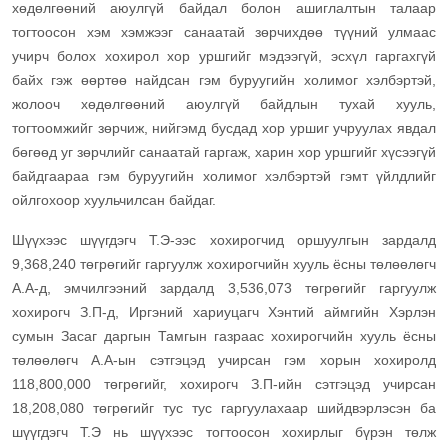
хөдөлгөөний аюулгүй байдал болон ашиглалтын талаар
тогтоосон хэм хэмжээг санаатай зөрчихдөө түүний улмаас
учирч болох хохирол хор уршгийг мэдээгүй, эсхүл гаргахгүй
байх гэж өөртөө найдсан гэм буруугийн холимог хэлбэртэй,
жолооч хөдөлгөөний аюулгүй байдлын тухай хууль,
тогтоомжийг зөрчиж, нийгэмд бусдад хор уршиг учруулах явдал
бөгөөд уг зөрчлийг санаатай гаргаж, харин хор уршгийг хүсээгүй
байдгаараа гэм буруугийн холимог хэлбэртэй гэмт үйлдлийг
ойлгохоор хуульчилсан байдаг.
Шүүхээс шүүгдэгч Т.Э-ээс хохирогчид оршуулгын зардалд
9,368,240 төгрөгийг гаргуулж хохирогчийн хууль ёсны төлөөлөгч
А.А-д, эмчилгээний зардалд 3,536,073 төгрөгийг гаргуулж
хохирогч З.П-д, Иргэний хариуцагч Хэнтий аймгийн Хэрлэн
сумын Засаг даргын Тамгын газраас хохирогчийн хууль ёсны
төлөөлөгч А.А-ын сэтгэцэд учирсан гэм хорын хохиролд
118,800,000 төгрөгийг, хохирогч З.П-ийн сэтгэцэд учирсан
18,208,080 төгрөгийг тус тус гаргуулахаар шийдвэрлэсэн ба
шүүгдэгч Т.Э нь шүүхээс тогтоосон хохирлыг бүрэн төлж