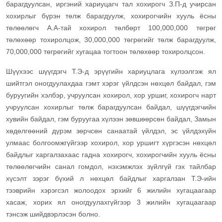
барагдуулсан, иргэний хариуцагч тал хохирогч З.П-д учирсан
хохирлыг бүрэн төлж барагдуулж, хохирогчийн хууль ёсны
төлөөлөгч А.А-тай хохирол төлбөрт 100,000,000 төгрөг
төлөхөөр тохиролцож, 30,000,000 төгрөгийг төлж барагдуулж,
70,000,000 төгрөгийг хугацаа тогтоон төлөхөөр тохиролцсон.
Шүүхээс шүүгдэгч Т.Э-д эрүүгийн хариуцлага хүлээлгэж ял
шийтгэл оногдуулахдаа гэмт хэрэг үйлдсэн нөхцөл байдал, гэм
буруугийн хэлбэр, учруулсан хохирол, хор уршиг, хохирогч нарт
учруулсан хохирлыг төлж барагдуулсан байдал, шүүгдэгчийн
хувийн байдал, гэм буруугаа хүлээн зөвшөөрсөн байдал, Замын
хөдөлгөөний дүрэм зөрчсөн санаатай үйлдэл, эс үйлдэхүйн
улмаас болгоомжгүйгээр хохирол, хор уршигт хүргэсэн нөхцөл
байдлыг харгалзахаас гадна хохирогч, хохирогчийн хууль ёсны
төлөөлөгчийн санал гомдол, нэхэмжлэх зүйлгүй гэх тайлбар
хүсэлт зэрэг бүхий л нөхцөл байдлыг харгалзан Т.Э-ийн
тээврийн хэрэгсэл жолоодох эрхийг 6 жилийн хугацаагаар
хасаж, хорих ял оногдуулахгүйгээр 3 жилийн хугацаагаар
тэнсэж шийдвэрлэсэн болно.