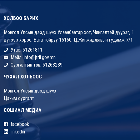
ХОЛБОО БАРИХ
Монгол Улсын дээд шүүх Улаанбаатар хот, Чингэлтэй дүүрэг, 1
дүгээр хороо, Бага тойруу 15160, Ц.Жигжиджавын гудамж 7/1
Утас: 51261811
Мэйл: info@jtrii.gov.mn
Сургалтын төв: 51263239
ЧУХАЛ ХОЛБООС
Монгол Улсын дээд шүүх
Цахим сургалт
СОШИАЛ МЕДИА
facebook
linkedin