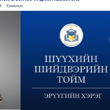
8
Хуваалцах