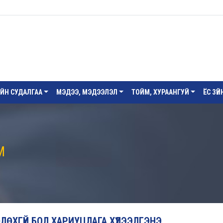
ИЙН СУДАЛГАА
МЭДЭЭ, МЭДЭЭЛЭЛ
ТОЙМ, ХУРААНГУЙ
ЁС ЗҮ
М
ТӨЛӨХГҮЙ БОЛ ХАРИУЦЛАГА ХҮЛЭЭЛГЭНЭ