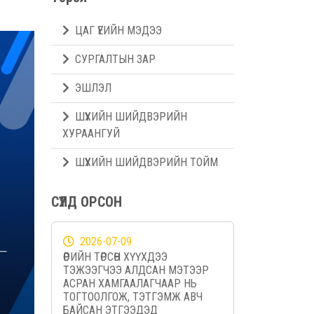
ЦАГ ҮЕИЙН МЭДЭЭ
СУРГАЛТЫН ЗАР
ЭШЛЭЛ
ШҮҮХИЙН ШИЙДВЭРИЙН
ХУРААНГУЙ
ШҮҮХИЙН ШИЙДВЭРИЙН ТОЙМ
СҮҮЛД ОРСОН
2026-07-09
ӨӨРИЙН ТӨРСӨН ХҮҮХДЭЭ
ТЭЖЭЭГЧЭЭ АЛДСАН МЭТЭЭР
АСРАН ХАМГААЛАГЧААР НЬ
ТОГТООЛГОЖ, ТЭТГЭМЖ АВЧ
БАЙСАН ЭТГЭЭДЭД