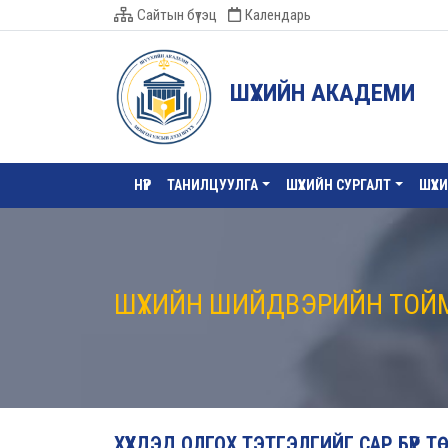
Сайтын бүтэц
Календарь
ШҮҮХИЙН АКАДЕМИ
НҮҮР
ТАНИЛЦУУЛГА
ШҮҮХИЙН СУРГАЛТ
ШҮҮХ
ШҮҮХИЙН ШИЙДВЭРИЙН ТОЙ
ХҮҮХДЭД ОЛГОХ ТЭТГЭЛГИЙГ САР БҮР 