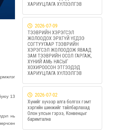
ХАРИУЦЛАГА ХҮЛЭЭЛГЭВ
2026-07-09
ТЭЭВРИЙН ХЭРЭГСЭЛ
ЖОЛООДОХ ЭРХГҮЙ ҮЕДЭЭ
СОГТУУГААР ТЭЭВРИЙН
ХЭРЭГСЭЛ ЖОЛООДОЖ ЯВААД
ЗАМ ТЭЭВРИЙН ОСОЛ ГАРГАЖ,
ХҮНИЙ АМЬ НАСЫГ
ХОХИРООСОН ЭТГЭЭДЭД
ХАРИУЦЛАГА ХҮЛЭЭЛГЭВ
дэмжлэг
2026-07-02
буюу 13
Хүнийг хүчээр алга болгох гэмт
хэргийн шинжийг тайлбарлахад
Олон улсын гэрээ, Конвенцыг
лдэл нь
баримтална
зөрчсөн