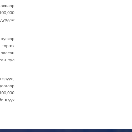
ааснаар
100,000
 дурдаж
 хувиар
 торгох
 заасан
сан тул
н эрүүл,
цаагаар
100,000
йг шүүх