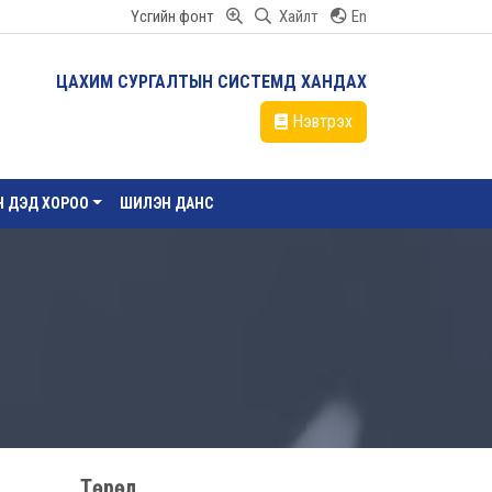
Үсгийн фонт
Хайлт
En
ЦАХИМ СУРГАЛТЫН СИСТЕМД ХАНДАХ
Нэвтрэх
ЙН ДЭД ХОРОО
ШИЛЭН ДАНС
Төрөл