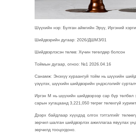
Шүүхийн нэр: Булган аймгийн Эрүү, Иргэний хэрг
Шийдвэрийн дугаар: 2026/ДШМЗ/01
Шийдвэрлэсэн төлөв: Хүчин төгөлдөр болсон
Тоймын дугаар, огноо: №1 2026.04.16
Санамж: Энэхүү хураангуй тойм нь шүүхийн шийдв
үзүүлэх, шүүхийн шийдвэрийн үндэслэлийг сурталч
Иргэн М нь шүүхийн шийдвэрээр сар бүр төлбөл з
сарын хугацаанд 3,221,050 төгрөг төлөхгүй хуримт
Дээрх байдлаар хүүхдэд олгох тэтгэлгийг төлөөг
зөрчил шалган шийдвэрлэх ажиллагаа явуулах үнд
зөрчилд тооцогдоно.