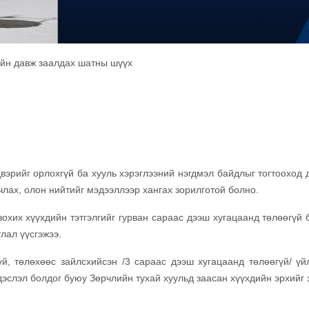
ийн давж заалдах шатны шүүх
эрийг орлохгүй ба хууль хэрэглээний нэгдмэл байдлыг тогтооход 
лах, олон нийтийг мэдээллээр хангах зорилготой болно.
охих хүүхдийн тэтгэлгийг гурван сараас дээш хугацаанд төлөөгүй 
лал үүсгэжээ.
үй, төлөхөөс зайлсхийсэн /3 сараас дээш хугацаанд төлөөгүй/ үй
эслэл болдог буюу Зөрчлийн тухай хуульд заасан хүүхдийн эрхийг 