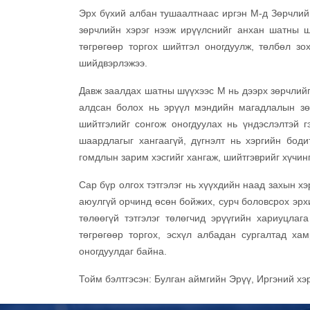
Эрх бүхий албан тушаалтнаас иргэн М-д Зөрчлийн 
зөрчлийн хэрэг нээж ирүүлснийг анхан шатны ш
төгрөгөөр торгох шийтгэл оногдуулж, төлбөл зо
шийдвэрлэжээ.
Давж заалдах шатны шүүхээс М нь дээрх зөрчлийг
алдсан болох нь эрүүл мэндийн магадлалын зөв
шийтгэлийг сонгож оногдуулах нь үндэслэлтэй 
шаардлагыг хангаагүй, дүгнэлт нь хэргийн боди
гомдлын зарим хэсгийг хангаж, шийтгэврийг хүчин
Сар бүр олгох тэтгэлэг нь хүүхдийн наад захын хэ
аюулгүй орчинд өсөн бойжих, сурч боловсрох эрх
төлөөгүй тэтгэлэг төлөгчид эрүүгийн хариуцлаг
төгрөгөөр торгох, эсхүл албадан сургалтад ха
оногдуулдаг байна.
Тойм бэлтгэсэн: Булган аймгийн Эрүү, Иргэний х