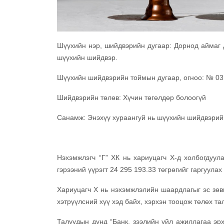
Шүүхийн нэр, шийдвэрийн дугаар: Дорнод аймаг 
шүүхийн шийдвэр.
Шүүхийн шийдвэрийн тоймын дугаар, огноо: № 03,
Шийдвэрийн төлөв: Хүчин төгөлдөр болоогүй
Санамж: Энэхүү хураангуй нь шүүхийн шийдвэрийг 
Нэхэмжлэгч “Г” ХК нь хариуцагч Х-д холбогдуул
гэрээний үүрэгт 24 295 193.33 төгрөгийг гаргуула
Хариуцагч Х нь нэхэмжлэлийн шаардлагыг эс зөвш
хэтрүүлсний хүү хэд байх, хэрхэн тооцож төлөх та
Талуудын дунд “Банк, зээлийн үйл ажиллагаа эрхл