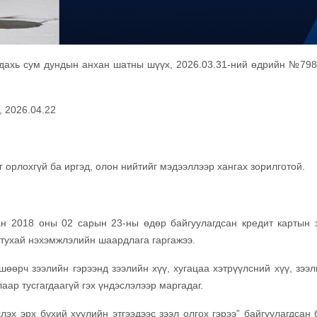
дахь сум дундын анхан шатны шүүх, 2026.03.31-ний өдрийн №798
 2026.04.22
орлохгүй ба иргэд, олон нийтийг мэдээллээр хангах зорилготой.
ан 2018 оны 02 сарын 23-ны өдөр байгуулагдсан кредит картын 
х тухай нэхэмжлэлийн шаардлага гаргажээ.
өөрч зээлийн гэрээнд зээлийн хүү, хугацаа хэтрүүлсний хүү, зээл
лаар тусгагдаагүй гэх үндэслэлээр маргадаг.
эх эрх бүхий хуулийн этгээдээс зээл олгох гэрээ” байгуулагдсан 