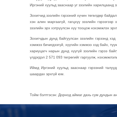
Иргэний хуульд зааснаар уг зээлийн харилцаанд зэ
Зохигчид зээлийн гэрээний хүчин төгөлдөр байдал
хэн алин маргаагүй, гагцхүү зээлийн гэрээгээр 
зээлийн эрх хэтрүүлсэн хүү тооцож нэхэмжлэх эрх
Зохигчдын дунд байгуулсан зээлийн гэрээнд хэд 
хэмжээ бичигдээгүй, хүүгийн хэмжээ хэд байх, түү
хариуцагч нарын дунд хүүгүй зээлийн гэрээ байг
үлдэгдэл 2 571 093 төгрөгийг гаргуулж, нэхэмжлэ
Иймд Иргэний хуульд зааснаар гэрээний талууд
шаардах эрхгүй юм.
Тойм бэлтгэсэн: Дорнод аймаг дахь сум дундын а