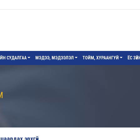
ИЙН СУДАЛГАА
МЭДЭЭ, МЭДЭЭЛЭЛ
ТОЙМ, ХУРААНГУЙ
ЁС ЗҮ
М
 шаардах эрхгүй