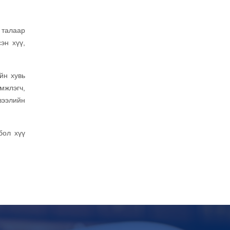
н талаар
эн хүү,
йн хувь
эмжлэгч,
зээлийн
бол хүү