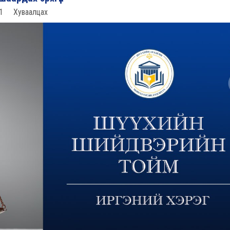
1
Хуваалцах