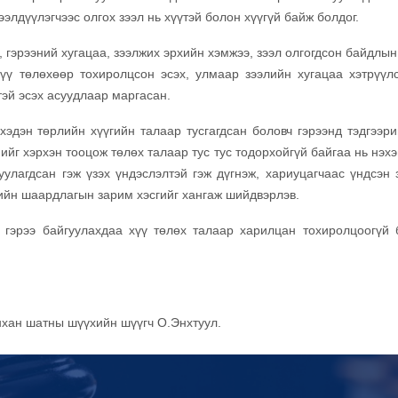
элдүүлэгчээс олгох зээл нь хүүтэй болон хүүгүй байж болдог.
, гэрээний хугацаа, зээлжих эрхийн хэмжээ, зээл олгогдсон байдлы
хүү төлөхөөр тохиролцсон эсэх, улмаар зээлийн хугацаа хэтрүүлс
тэй эсэх асуудлаар маргасан.
хэдэн төрлийн хүүгийн талаар тусгагдсан боловч гэрээнд тэдгээри
нийг хэрхэн тооцож төлөх талаар тус тус тодорхойгүй байгаа нь нэх
уулагдсан гэж үзэх үндэслэлтэй гэж дүгнэж, хариуцагчаас үндсэн 
лийн шаардлагын зарим хэсгийг хангаж шийдвэрлэв.
 гэрээ байгуулахдаа хүү төлөх талаар харилцан тохиролцоогүй 
нхан шатны шүүхийн шүүгч О.Энхтуул.