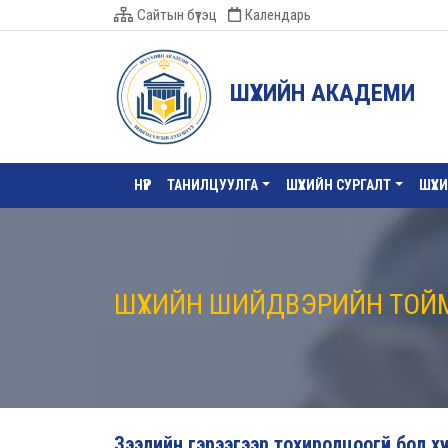
Сайтын бүтэц
Календарь
ШҮҮХИЙН АКАДЕМИ
НҮҮР
ТАНИЛЦУУЛГА
ШҮҮХИЙН СУРГАЛТ
ШҮҮХ
ШҮҮХИЙН ШИЙДВЭРИЙН ТОЙ
Зээлийн гэрээгээр тохиролцоогүй бол хүү