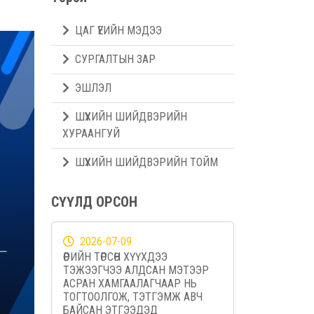
ЦАГ ҮЕИЙН МЭДЭЭ
СУРГАЛТЫН ЗАР
ЭШЛЭЛ
ШҮҮХИЙН ШИЙДВЭРИЙН
ХУРААНГУЙ
ШҮҮХИЙН ШИЙДВЭРИЙН ТОЙМ
СҮҮЛД ОРСОН
2026-07-09
ӨӨРИЙН ТӨРСӨН ХҮҮХДЭЭ
ТЭЖЭЭГЧЭЭ АЛДСАН МЭТЭЭР
АСРАН ХАМГААЛАГЧААР НЬ
ТОГТООЛГОЖ, ТЭТГЭМЖ АВЧ
БАЙСАН ЭТГЭЭДЭД