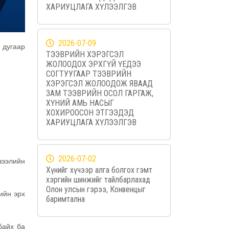
ХАРИУЦЛАГА ХҮЛЭЭЛГЭВ
2026-07-09
 дугаар
ТЭЭВРИЙН ХЭРЭГСЭЛ
ЖОЛООДОХ ЭРХГҮЙ ҮЕДЭЭ
СОГТУУГААР ТЭЭВРИЙН
ХЭРЭГСЭЛ ЖОЛООДОЖ ЯВААД
ЗАМ ТЭЭВРИЙН ОСОЛ ГАРГАЖ,
ХҮНИЙ АМЬ НАСЫГ
ХОХИРООСОН ЭТГЭЭДЭД
ХАРИУЦЛАГА ХҮЛЭЭЛГЭВ
2026-07-02
зээлийн
Хүнийг хүчээр алга болгох гэмт
хэргийн шинжийг тайлбарлахад
Олон улсын гэрээ, Конвенцыг
ийн эрх
баримтална
байх ба