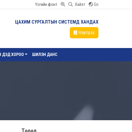
Үсгийн фонт
Хайлт
En
ЦАХИМ СУРГАЛТЫН СИСТЕМД ХАНДАХ
Нэвтрэх
ЙН ДЭД ХОРОО
ШИЛЭН ДАНС
Төрөл