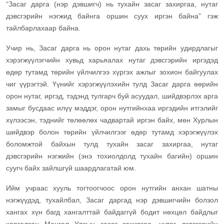
“Засаг дарга (нэр дэвшигч) нь тухайн засаг захиргаа, нутаг
дэвсгэрийн нэгжид байнга оршин суух иргэн байна” гэж
тайлбарлахаар байна.
Учир нь, Засаг дарга нь орон нутаг дахь төрийн удирдлагыг
хэрэгжүүлэгчийн хувьд харьяалах нутаг дэвсгэрийн иргэдэд
өдөр тутамд төрийн үйлчилгээ хүргэх ажлыг зохион байгуулах
чиг үүрэгтэй. Үүнийг хэрэгжүүлэхийн тулд Засаг дарга өөрийн
орон нутаг, иргэд, тэдэнд тулгарч буй асуудал, шийдвэрлэх арга
замыг бусдаас илүү мэддэг, орон нутгийнхаа иргэдийн итгэлийг
хүлээсэн, тэднийг төлөөлөх чадвартай иргэн байх, мөн Хурлын
шийдвэр болон төрийн үйлчилгээг өдөр тутамд хэрэгжүүлэх
боломжтой байхын тулд тухайн засаг захиргаа, нутаг
дэвсгэрийн нэгжийн (энэ тохиолдолд тухайн багийн) оршин
суугч байх зайлшгүй шаардлагатай юм.
Ийм учраас хууль тогтоогчоос орон нутгийн анхан шатны
нэгжүүдэд, тухайлбал, Засаг даргад нэр дэвшигчийн болзол
хангах хүн багд хангалттай байдаггүй бодит нөхцөл байдлыг