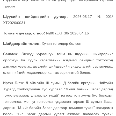
Шүүхийн нэр:
Монгол Улсын дээд шүүх Захиргааны хэргийн
танхим
Шүүхийн шийдвэрийн дугаар:
2026.03.17 №001/
ХТ2026/0031
Тоймын дугаар, огноо:
№80 /ЗХТ 30/ 2026.04.16
Шийдвэрийн төлөв:
Хүчин төгөлдөр болсон
Санамж
:
Энэхүү хураангуй тойм нь шүүхийн шийдвэрийг
орлохгүй ба хууль хэрэглээний нэгдмэл байдлыг тогтооход
дэмжлэг үзүүлэх, шүүхийн шийдвэрийн үндэслэлийг сурталчлах,
олон нийтийг мэдээллээр хангах зорилготой болно.
Иргэн Б-ээс Д аймгийн Ш сумын Д багийн иргэдийн Нийтийн
Хуралд холбогдуулан тус хурлаас “М-ийг багийн Засаг даргад
томилуулахаар уламжлах тухай” тогтоол илт хууль бус болохыг
тогтоолгох, мөн уг тогтоолыг үндэслэн гарсан Ш сумын Засаг
даргын “М-ийг багийн Засаг даргаар томилох тухай” захирамж
болон “Б-г Засаг даргын үүрэгт ажлаас чөлөөлөх тухай”