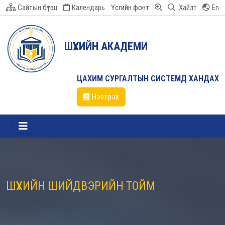
Сайтын бүтэц
Календарь
Үсгийн фонт
Хайлт
En
ШҮҮХИЙН АКАДЕМИ
ЦАХИМ СУРГАЛТЫН СИСТЕМД ХАНДАХ
Нэвтрэх
ШҮҮХИЙН ШИЙДВЭРИЙН ТОЙМ