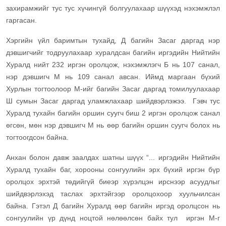
захирамжийг тус тус хүчингүй болгуулахаар шүүхэд нэхэмжлэл
гаргасан.
Хэргийн үйл баримтын тухайд, Д багийн Засаг даргад нэр
дэвшигчийг тодруулахаар хуралдсан багийн иргэдийн Нийтийн
Хуралд нийт 232 иргэн оролцож, нэхэмжлэгч Б нь 107 санал,
нэр дэвшигч М нь 109 санал авсан. Иймд маргаан бүхий
Хурлын тогтоолоор М-ийг багийн Засаг даргад томилуулахаар
Ш сумын Засаг даргад уламжлахаар шийдвэрлэжээ. Гэвч тус
Хуралд тухайн багийн оршин суугч биш 2 иргэн оролцож санал
өгсөн, мөн нэр дэвшигч М нь өөр багийн оршин суугч болох нь
тогтоогдсон байна.
Анхан болон давж заалдах шатны шүүх “... иргэдийн Нийтийн
Хуралд тухайн баг, хорооны сонгуулийн эрх бүхий иргэн бүр
оролцох эрхтэй төдийгүй биеэр хүрэлцэн ирснээр асуудлыг
шийдвэрлэхэд таслах эрхтэйгээр оролцохоор хуульчилсан
байна. Гэтэл Д багийн Хуралд өөр багийн иргэд оролцсон нь
сонгуулийн үр дүнд ноцтой нөлөөлсөн байх тул иргэн М-г