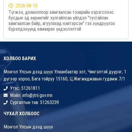
2026-08-10
Түгжээ, дохиоллоор хамгаалсан тээврийн хэрэгслээс
бусдын эд хөрөнгийг хулгайлсан үйлдэл "тусгайлан
хамгаалсан байр, агуулахад нэвтэрсэн" гэх хүндрүүлэх
бүрэлдэхүүнд хамаарах үндэслэлтэй
ХОЛБОО БАРИХ
Монгол Улсын дээд шүүх Улаанбаатар хот, Чингэлтэй дүүрэг, 1
дүгээр хороо, Бага тойруу 15160, Ц.Жигжиджавын гудамж 7/1
Утас: 51261811
Мэйл: info@jtrii.gov.mn
Сургалтын төв: 51263239
ЧУХАЛ ХОЛБООС
Монгол Улсын дээд шүүх