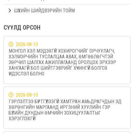
ШҮҮХИЙН ШИЙДВЭРИЙН ТОЙМ
СҮҮЛД ОРСОН
2026-08-10
МОНГОЛ ХЭЛ МЭДЭХГҮЙ ХОХИРОГЧИЙГ ОРЧУУЛАГЧ,
ХЭЛМЭРЧИЙН ТУСЛАЛЦАА АВАХ, ӨМГӨӨЛӨГЧТЭЙ
ЗӨРЧИЛ ШАЛГАХ АЖИЛЛАГААНД ОРОЛЦОХ ЭРХЭЭР
ХАНГААГҮЙ БОЛ ШИЙТГЭВРИЙГ ХҮЧИНГҮЙ БОЛГОХ
ҮНДЭСЛЭЛ БОЛНО
2026-08-10
ГЭРЛЭЛТЭЭ БҮРТГҮҮЛЭЭГҮЙ ХАМТРАН АМЬДРАГЧДЫН ЭД
ХӨРӨНГИЙН МАРГААНД ИРГЭНИЙ ХУУЛИЙН ГЭР
БҮЛИЙН ДУНДЫН ӨМЧИЙН ЗОХИЦУУЛАЛТЫГ
ХЭРЭГЛЭХГҮЙ