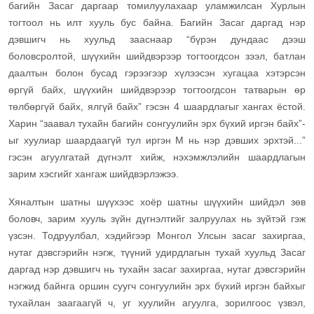
багийн Засаг даргаар томилуулахаар уламжилсан Хурлын
тогтоол нь илт хууль бус байна. Багийн Засаг даргад нэр
дэвшигч нь хуульд зааснаар “бүрэн дундаас дээш
боловсролтой, шүүхийн шийдвэрээр тогтоогдсон зээл, батлан
даалтын болон бусад гэрээгээр хүлээсэн хугацаа хэтэрсэн
өргүй байх, шүүхийн шийдвэрээр тогтоогдсон татварын өр
төлбөргүй байх, ялгүй байх” гэсэн 4 шаардлагыг хангах ёстой.
Харин “заавал тухайн багийн сонгуулийн эрх бүхий иргэн байх”-
ыг хуулиар шаардаагүй тул иргэн М нь нэр дэвших эрхтэй...”
гэсэн агуулгатай дүгнэлт хийж, нэхэмжлэлийн шаардлагын
зарим хэсгийг хангаж шийдвэрлэжээ.
Хяналтын шатны шүүхээс хоёр шатны шүүхийн шийдэл зөв
боловч, зарим хууль зүйн дүгнэлтийг залруулах нь зүйтэй гэж
үзсэн. Тодруулбал, хэдийгээр Монгол Улсын засаг захиргаа,
нутаг дэвсгэрийн нэгж, түүний удирдлагын тухай хуульд Засаг
даргад нэр дэвшигч нь тухайн засаг захиргаа, нутаг дэвсгэрийн
нэгжид байнга оршин суугч сонгуулийн эрх бүхий иргэн байхыг
тухайлан заагаагүй ч, уг хуулийн агуулга, зорилгоос үзвэл,