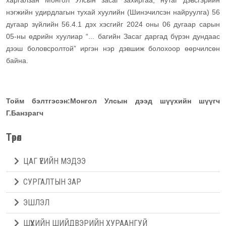
харгалзан Монгол Улсын засаг захиргаа, нутаг дэвсгэрийн
нэгжийн удирдлагын тухай хуулийн (Шинэчилсэн найруулга) 56
дугаар зүйлийн 56.4.1 дэх хэсгийг 2024 оны 06 дугаар сарын
05-ны өдрийн хуулиар “... багийн Засаг даргад бүрэн дундаас
дээш боловсролтой” иргэн нэр дэвшиж болохоор өөрчилсөн
байна.
Тойм бэлтгэсэн:Монгол Улсын дээд шүүхийн шүүгч
Г.Банзрагч
Төрөл
ЦАГ ҮЕИЙН МЭДЭЭ
СУРГАЛТЫН ЗАР
ЭШЛЭЛ
ШҮҮХИЙН ШИЙДВЭРИЙН ХУРААНГУЙ