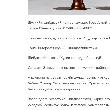
Шүүхийн шийдвэрийн огноо, дугаар: Говь-Алтай 
сарын 05-ны өдрийн 112/ШШ2026/0002
Тоймын огноо, дугаар: 2026 оны 04 дүгээр сарын 
Тоймын төрөл: Шүүхийн шийдвэрийн тойм
Шийдвэрийн төлөв: Хүчин төгөлдөр болоогүй.
Санамж: Энэхүү тойм нь зөвхөн шүүхийн шийдвэри
А компани нь сумын төвийн дулаан эрчим хүч хэрэ
байна. Улмаар Засаг даргад хандаж, Эрчим хүчни
баталгаажуулах хүсэлт гаргажээ.
Засаг дарга хүсэлтийг шийдвэрлээгүй, хариу өг
үйлдэхүй хууль бус болохыг тогтоож, хамгаалалтын