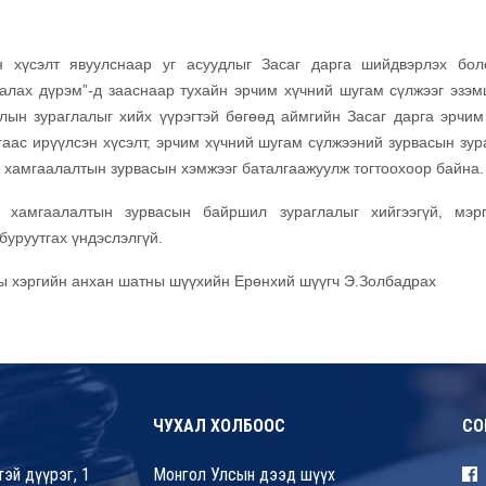
н хүсэлт явуулснаар уг асуудлыг Засаг дарга шийдвэрлэх бол
алах дүрэм”-д зааснаар тухайн эрчим хүчний шугам сүлжээг эзэм
ын зураглалыг хийх үүрэгтэй бөгөөд аймгийн Засаг дарга эрчим
гаас ирүүлсэн хүсэлт, эрчим хүчний шугам сүлжээний зурвасын зур
у хамгаалалтын зурвасын хэмжээг баталгаажуулж тогтоохоор байна.
хамгаалалтын зурвасын байршил зураглалыг хийгээгүй, мэр
буруутгах үндэслэлгүй.
ны хэргийн анхан шатны шүүхийн Ерөнхий шүүгч Э.Золбадрах
ЧУХАЛ ХОЛБООС
СО
эй дүүрэг, 1
Монгол Улсын дээд шүүх