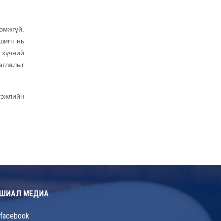
омжгүй.
шигч нь
 хүчний
аглалыг
гэжлийн
ШИАЛ МЕДИА
facebook