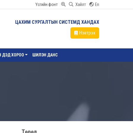
Үсгийн фонт
Хайлт
En
ЦАХИМ СУРГАЛТЫН СИСТЕМД ХАНДАХ
Нэвтрэх
ЙН ДЭД ХОРОО
ШИЛЭН ДАНС
Төрөл