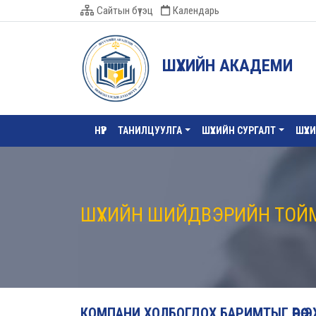
Сайтын бүтэц
Календарь
ШҮҮХИЙН АКАДЕМИ
НҮҮР
ТАНИЛЦУУЛГА
ШҮҮХИЙН СУРГАЛТ
ШҮҮХ
ШҮҮХИЙН ШИЙДВЭРИЙН ТОЙ
КОМПАНИ ХОЛБОГДОХ БАРИМТЫГ ӨӨРӨӨ