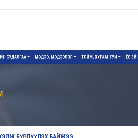
ИЙН СУДАЛГАА
МЭДЭЭ, МЭДЭЭЛЭЛ
ТОЙМ, ХУРААНГУЙ
ЁС ЗҮ
М
 ЭХЭЛЖ БҮРДҮҮЛЭХ БАЙЖЭЭ