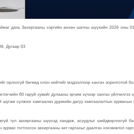
аймаг дахь Захиргааны хэргийн анхан шатны шүүхийн 2026 оны 01
06, Дугаар 03
йг орлохгүй бөгөөд олон нийтийг мэдээллээр хангах зорилготой бо
глэгчийн 80 гаруй хувийг дулааны эрчим хүчээр хангах үйлчилгээ э
й шугам сүлжээг хамгаалах дүрмийн дагуу хамгаалалтын зурвасын 
өөгүй тул захиргааны шүүхэд хандаж, асуудлыг шийдвэрлэхгүй ба
 зурвас тогтоосон захиргааны акт гаргахыг даалгах нэхэмжлэл гарг