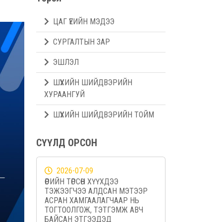
ЦАГ ҮЕИЙН МЭДЭЭ
СУРГАЛТЫН ЗАР
ЭШЛЭЛ
ШҮҮХИЙН ШИЙДВЭРИЙН
ХУРААНГУЙ
ШҮҮХИЙН ШИЙДВЭРИЙН ТОЙМ
СҮҮЛД ОРСОН
2026-07-09
ӨӨРИЙН ТӨРСӨН ХҮҮХДЭЭ
ТЭЖЭЭГЧЭЭ АЛДСАН МЭТЭЭР
АСРАН ХАМГААЛАГЧААР НЬ
ТОГТООЛГОЖ, ТЭТГЭМЖ АВЧ
БАЙСАН ЭТГЭЭДЭД