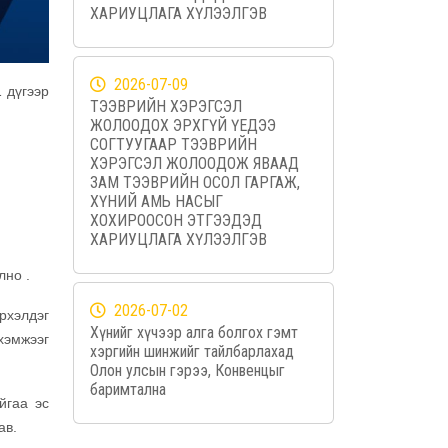
ХАРИУЦЛАГА ХҮЛЭЭЛГЭВ
2026-07-09
 дүгээр
ТЭЭВРИЙН ХЭРЭГСЭЛ
ЖОЛООДОХ ЭРХГҮЙ ҮЕДЭЭ
СОГТУУГААР ТЭЭВРИЙН
ХЭРЭГСЭЛ ЖОЛООДОЖ ЯВААД
ЗАМ ТЭЭВРИЙН ОСОЛ ГАРГАЖ,
ХҮНИЙ АМЬ НАСЫГ
ХОХИРООСОН ЭТГЭЭДЭД
ХАРИУЦЛАГА ХҮЛЭЭЛГЭВ
лно .
2026-07-02
рхэлдэг
Хүнийг хүчээр алга болгох гэмт
хэмжээг
хэргийн шинжийг тайлбарлахад
Олон улсын гэрээ, Конвенцыг
баримтална
йгаа эс
ав.