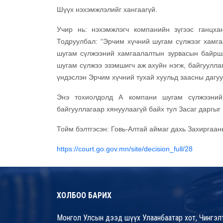
Шүүх нэхэмжлэлийг хангаагүй.
Учир нь: нэхэмжлэгч компанийн зүгээс ганцха
Тодруулбал: “Эрчим хүчний шугам сүлжээг хамга
шугам сүлжээний хамгаалалтын зурвасын байршл
шугам сүлжээ эзэмшигч аж ахуйн нэгж, байгуулла
үндэслэн Эрчим хүчний тухай хуульд заасны дагу
Энэ тохиолдолд А компани шугам сүлжээний 
байгууллагаар хянуулаагүй байх тул Засаг даргыг 
Тойм бэлтгэсэн: Говь-Алтай аймаг дахь Захиргаа
https://court.go.gov.mn/site/decision_full/28
ХОЛБОО БАРИХ
Монгол Улсын дээд шүүх Улаанбаатар хот, Чингэлт