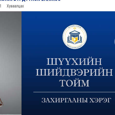
1
Хуваалцах