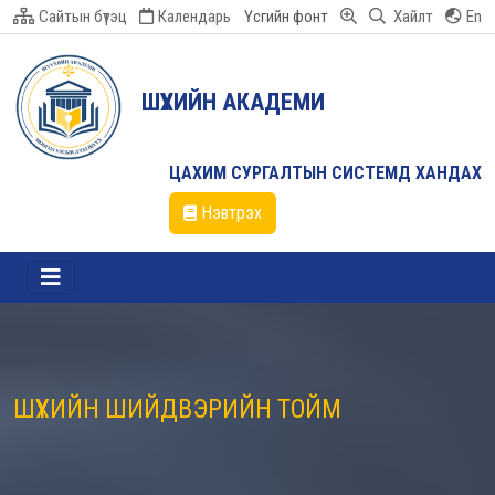
Сайтын бүтэц
Календарь
Үсгийн фонт
Хайлт
En
ШҮҮХИЙН АКАДЕМИ
ЦАХИМ СУРГАЛТЫН СИСТЕМД ХАНДАХ
Нэвтрэх
ШҮҮХИЙН ШИЙДВЭРИЙН ТОЙМ