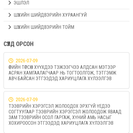
ЭШЛЭЛ
ШҮҮХИЙН ШИЙДВЭРИЙН ХУРААНГУЙ
ШҮҮХИЙН ШИЙДВЭРИЙН ТОЙМ
СҮҮЛД ОРСОН
2026-07-09
ӨӨРИЙН ТӨРСӨН ХҮҮХДЭЭ ТЭЖЭЭГЧЭЭ АЛДСАН МЭТЭЭР
АСРАН ХАМГААЛАГЧААР НЬ ТОГТООЛГОЖ, ТЭТГЭМЖ
АВЧ БАЙСАН ЭТГЭЭДЭД ХАРИУЦЛАГА ХҮЛЭЭЛГЭВ
2026-07-09
ТЭЭВРИЙН ХЭРЭГСЭЛ ЖОЛООДОХ ЭРХГҮЙ ҮЕДЭЭ
СОГТУУГААР ТЭЭВРИЙН ХЭРЭГСЭЛ ЖОЛООДОЖ ЯВААД
ЗАМ ТЭЭВРИЙН ОСОЛ ГАРГАЖ, ХҮНИЙ АМЬ НАСЫГ
ХОХИРООСОН ЭТГЭЭДЭД ХАРИУЦЛАГА ХҮЛЭЭЛГЭВ