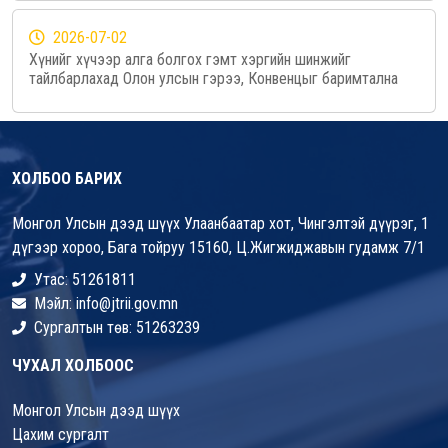
2026-07-02
Хүнийг хүчээр алга болгох гэмт хэргийн шинжийг
тайлбарлахад Олон улсын гэрээ, Конвенцыг баримтална
ХОЛБОО БАРИХ
Монгол Улсын дээд шүүх Улаанбаатар хот, Чингэлтэй дүүрэг, 1
дүгээр хороо, Бага тойруу 15160, Ц.Жигжиджавын гудамж 7/1
Утас: 51261811
Мэйл: info@jtrii.gov.mn
Сургалтын төв: 51263239
ЧУХАЛ ХОЛБООС
Монгол Улсын дээд шүүх
Цахим сургалт