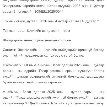
Шүүхийн шийдвэрийн огноо, дугаар: Архангай аймаг дахь
Захиргааны хэргийн анхан шатны шүүхийн 2025 оны 11 дүгээр
сарын 6-ны өдрийн 109/ШШ2025/0044
Тоймын огноо, дугаар: 2026 оны 4 дүгээр сарын 14, Дугаар 2
Тоймын төрөл: Шүүхийн шийдвэрийн тойм
Шийдвэрийн төлөв: Хүчин төгөлдөр болсон
Санамж: Энэхүү тойм нь шүүхийн шийдвэрийг орлохгүй бөгөөд
олон нийтийг мэдээллээр хангах зорилготой болно.
Нэхэмжлэгч С.Д нь А аймгийн Засаг даргын 2025 оны .. дугаар
сарын ..-ны өдрийн “Газар эзэмших эрхийг хүчингүй болгох
тухай” ...дугаар захирамжийг хүчингүй болгуулах” шаардлага
бүхий нэхэмжлэлийг шүүхэд гаргасан.
А аймгийн Засаг даргын 2025 оны ... дугаар сарын ...-ны
өдрийн “Газар эзэмших эрхийг хүчингүй болгох тухай” ... дугаар
захирамжаар “С.Д-д Ц сумын А багийн нутаг дэвсгэрт анх газар