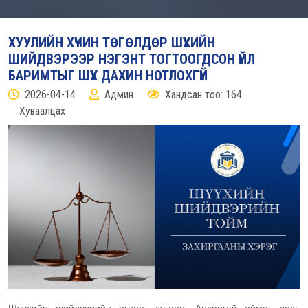
ХУУЛИЙН ХҮЧИН ТӨГӨЛДӨР ШҮҮХИЙН
ШИЙДВЭРЭЭР НЭГЭНТ ТОГТООГДСОН ҮЙЛ
БАРИМТЫГ ШҮҮХ ДАХИН НОТЛОХГҮЙ
2026-04-14
Админ
Хандсан тоо: 164
Хуваалцах