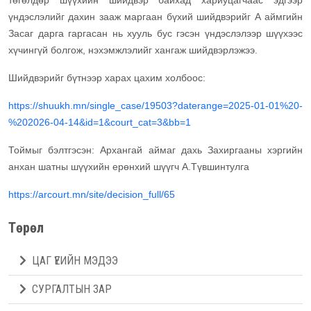
төгөлдөр шүүхийн шийдвэр байхад хариуцагчаас эдгээр
үндэслэлийг дахин зааж маргаан бүхий шийдвэрийг А аймгийн
Засаг дарга гаргасан нь хууль бус гэсэн үндэслэлээр шүүхээс
хүчингүй болгож, нэхэмжлэлийг хангаж шийдвэрлэжээ.
Шийдвэрийг бүтнээр харах цахим холбоос:
https://shuukh.mn/single_case/19503?daterange=2025-01-01%20-
%202026-04-14&id=1&court_cat=3&bb=1
Тоймыг бэлтгэсэн: Архангай аймаг дахь Захиргааны хэргийн
анхан шатны шүүхийн ерөнхий шүүгч А.Түвшинтулга
https://arcourt.mn/site/decision_full/65
Төрөл
ЦАГ ҮЕИЙН МЭДЭЭ
СУРГАЛТЫН ЗАР