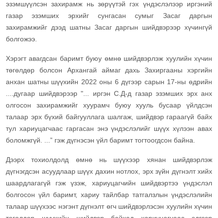
эзэмшүүлсэн захирамж нь зөрүүтэй гэх үндэслэлээр иргэний
газар эзэмших эрхийг сунгасан сумыг Засаг даргын
захирамжийг дээд шатны Засаг даргын шийдвэрээр хүчингүй
болгожээ.
Хэрэгт авагдсан баримт буюу өмнө шийдвэрлэж хуулийн хүчин
төгөлдөр болсон Архангай аймаг дахь Захиргааны хэргийн
анхан шатны шүүхийн 2022 оны 6 дүгээр сарын 17-ны өдрийн
....дугаар шийдвэрээр "... иргэн С.Д-д газар эзэмших эрх анх
олгосон захирамжийг хуурамч буюу хууль бусаар үйлдсэн
талаар эрх бүхий байгууллага шалгаж, шийдвэр гараагүй байх
тул хариуцагчаас гаргасан энэ үндэслэлийг шүүх хүлээн авах
боломжгүй. ...” гэж дүгнэсэн үйл баримт тогтоогдсон байна.
Дээрх тохиолдолд өмнө нь шүүхээр хянан шийдвэрлэж
дүгнэгдсэн асуудлаар шүүх дахин нотлох, эрх зүйн дүгнэлт хийх
шаардлагагүй гэж үзэж, хариуцагчийн шийдвэртээ үндэслэл
болгосон үйл баримт, хариу тайлбар татгалзлын үндэслэлийн
талаар шүүхээс нэгэнт дүгнэлт өгч шийдвэрлэсэн хуулийн хүчин