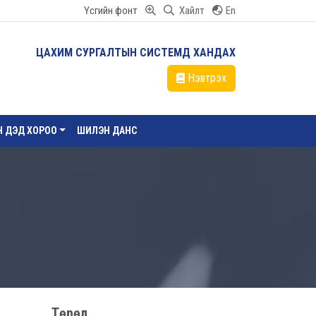
Үсгийн фонт
Хайлт
En
ЦАХИМ СУРГАЛТЫН СИСТЕМД ХАНДАХ
Нэвтрэх
ЙН ДЭД ХОРОО
ШИЛЭН ДАНС
Төрөл