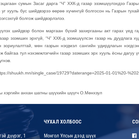
цагаан сумын Засаг дарга “Ч” ХХК-д газар эзэмшүүлэхдээ Газры
 уг хууль бус шийдвэрээ өөрөө хүчингүй болгосон нь Газрын тухай
рэгсэхгүй болгож шийдвэрлэлээ.
үүлэх шийдвэр болон маргаан бүхий захиргааны акт гарах үед г
азар эзэмших эрхгүй, “Ч” ХХК-д эзэмшүүлсэн газар нь дуудлага ху
 зориулалттай, мөн газрын нэгдмэл сангийн удирдлагын нэгдсэ
 байгаа тул нэхэмжлэгчийн газар эзэмших эрх хууль ёсны дагуу үү
үгнэв.
ttps://shuukh.mn/single_case/19729?daterange=2025-01-01%20-%202
ны хэргийн анхан шатны шүүхийн шүүгч О.Мөнхзул
ЧУХАЛ ХОЛБООС
СО
эй дүүрэг, 1
Монгол Улсын дээд шүүх