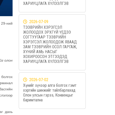
ХАРИУЦЛАГА ХҮЛЭЭЛГЭВ
2026-07-09
 29-ний
ТЭЭВРИЙН ХЭРЭГСЭЛ
ЖОЛООДОХ ЭРХГҮЙ ҮЕДЭЭ
СОГТУУГААР ТЭЭВРИЙН
ХЭРЭГСЭЛ ЖОЛООДОЖ ЯВААД
ЗАМ ТЭЭВРИЙН ОСОЛ ГАРГАЖ,
ХҮНИЙ АМЬ НАСЫГ
ХОХИРООСОН ЭТГЭЭДЭД
йг олон
ХАРИУЦЛАГА ХҮЛЭЭЛГЭВ
 болгох
2026-07-02
ерминал
Хүнийг хүчээр алга болгох гэмт
Засгийн
хэргийн шинжийг тайлбарлахад
Олон улсын гэрээ, Конвенцыг
слэлээр
баримтална
аг дахь