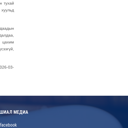
н тухай
 хуульд
адаадын
далдаа,
н цахим
сээгүй,
026-03-
ШИАЛ МЕДИА
facebook