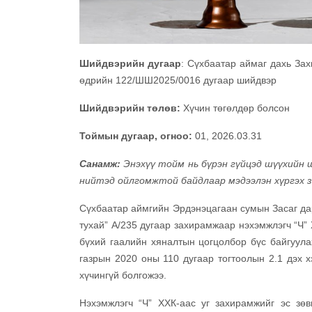
Шийдвэрийн дугаар
: Сүхбаатар аймаг дахь За
өдрийн 122/ШШ2025/0016 дугаар шийдвэр
Шийдвэрийн төлөв:
Хүчин төгөлдөр болсон
Тоймын дугаар, огноо:
01, 2026.03.31
Санамж:
Энэхүү тойм нь бүрэн гүйцэд шүүхийн 
нийтэд ойлгомжтой байдлаар мэдээлэн хүргэх 
Сүхбаатар аймгийн Эрдэнэцагаан сумын Засаг да
тухай” А/235 дугаар захирамжаар нэхэмжлэгч “Ч”
бүхий гаалийн хяналтын цогцолбор бүс байгуула
газрын 2020 оны 110 дугаар тогтоолын 2.1 дэх х
хүчингүй болгожээ.
Нэхэмжлэгч “Ч” ХХК-аас уг захирамжийг эс зө