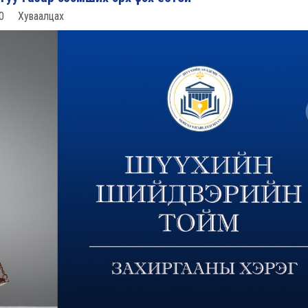
0
Хуваалцах