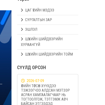
ЦАГ ҮЕИЙН МЭДЭЭ
СУРГАЛТЫН ЗАР
ЭШЛЭЛ
ШҮҮХИЙН ШИЙДВЭРИЙН
ХУРААНГУЙ
ШҮҮХИЙН ШИЙДВЭРИЙН ТОЙМ
СҮҮЛД ОРСОН
2026-07-09
ӨӨРИЙН ТӨРСӨН ХҮҮХДЭЭ
ТЭЖЭЭГЧЭЭ АЛДСАН МЭТЭЭР
АСРАН ХАМГААЛАГЧААР НЬ
ТОГТООЛГОЖ, ТЭТГЭМЖ АВЧ
БАЙСАН ЭТГЭЭДЭД