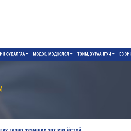
ИЙН СУДАЛГАА
МЭДЭЭ, МЭДЭЭЛЭЛ
ТОЙМ, ХУРААНГУЙ
ЁС ЗҮ
М
у газар эзэмших эрх үүсэх ёстой