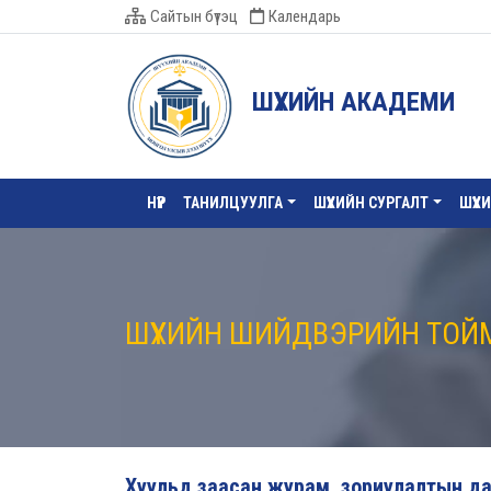
Сайтын бүтэц
Календарь
ШҮҮХИЙН АКАДЕМИ
НҮҮР
ТАНИЛЦУУЛГА
ШҮҮХИЙН СУРГАЛТ
ШҮҮХ
ШҮҮХИЙН ШИЙДВЭРИЙН ТОЙ
Хуульд заасан журам, зориулалтын дагу