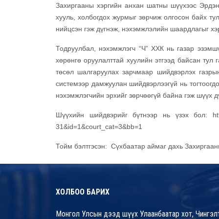
Захиргааны хэргийн анхан шатны шүүхээс Эрдэнэ
хууль, холбогдох журмыг зөрчиж олгосон байх тул
нийцсэн гэж дүгнэж, нэхэмжлэлийн шаардлагыг хэ
Тодруулбал, нэхэмжлэгч “Ч” ХХК нь газар эзэмш
хөрөнгө оруулалттай хуулийн этгээд байсан тул г
төсөл шалгаруулах зарчмаар шийдвэрлэх газрын
системээр дамжуулан шийдвэрлээгүй нь тогтоогдож
нэхэмжлэгчийн эрхийг зөрчөөгүй байна гэж шүүх д
Шүүхийн шийдвэрийг бүтнээр нь үзэх бол:
h
31&id=1&court_cat=3&bb=1
Тойм бэлтгэсэн: Сүхбаатар аймаг дахь Захиргаа
ХОЛБОО БАРИХ
Монгол Улсын дээд шүүх Улаанбаатар хот, Чингэлт