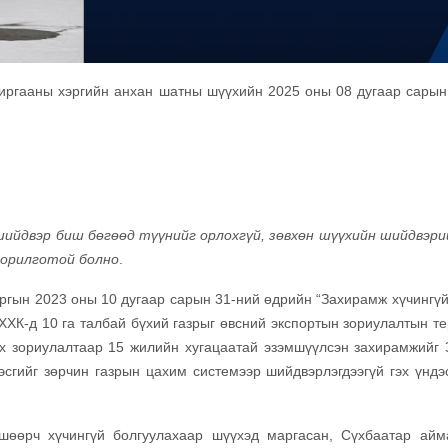
хиргааны хэргийн анхан шатны шүүхийн 2025 оны 08 дугаар сарын
шийдвэр биш бөгөөд түүнийг орлохгүй, зөвхөн шүүхийн шийдвэри
зорилготой болно
.
ргын 2023 оны 10 дугаар сарын 31-ний өдрийн “Захирамж хүчингүй
 ХХК-д 10 га талбай бүхий газрыг өвсний экспортын зориулалтын т
х зориулалтаар 15 жилийн хугацаатай эзэмшүүлсэн захирамжийг 
эсгийг зөрчин газрын цахим системээр шийдвэрлэгдээгүй гэх үндэ
вшөөрч хүчингүй болгуулахаар шүүхэд маргасан, Сүхбаатар айм