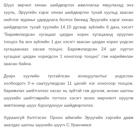
Шүүх зөрчил хянан шийдвэрлэх ажиллагаа явуулахад энэ
хууль, Эрүүгийн хэрэг хянан шийдвэрлэх тухай хуульд заасан
нийтлэг журмыг удирдлага болгох бөгөөд Эрүүгийн хэрэг хянан
шийдвэрлэх тухай хуулийн 14.10 дугаар зүйлийн 6 дахь хэсэгт
“Баривчлагдсан хугацааг цагдан хорих хугацаанд оруулан
тооцох ба энэ зүйлийн 1 дэх хэсэгт заасан цагдан хорих үндсэн
хугацаанаас хасаж тооцно. Баривчлагдсан 24 цаг хүртэл
хугацааг цагдан хоригдсон 1 хоногоор тооцно” гэж нарийвчлан
заасан байна.
Дээрх хуулийн тусгайлсан зохицуулалтыг үндэслэн
холбогдогч У-н саатуулагдсан 11 цагийг нэг хоногоор тооцож,
баривчлах шийтгэлээс хасах нь зүйтэй гэж дүгнэж, анхан шатны
шүүхийн шийтгэврийн тогтоох хэсэгт зохих өөрчлөлт оруулж
зөвтгөхөөр шүүх бүрэлдэхүүн шийдвэрлэлээ.
Хураангуй бэлтгэсэн: Орхон аймгийн
Эрүүгийн хэргийн давж
заалдах шатны шүүхийн шүүгч С.Уранчимэг