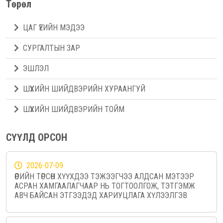
Төрөл
ЦАГ ҮЕИЙН МЭДЭЭ
СУРГАЛТЫН ЗАР
ЭШЛЭЛ
ШҮҮХИЙН ШИЙДВЭРИЙН ХУРААНГУЙ
ШҮҮХИЙН ШИЙДВЭРИЙН ТОЙМ
СҮҮЛД ОРСОН
2026-07-09
ӨӨРИЙН ТӨРСӨН ХҮҮХДЭЭ ТЭЖЭЭГЧЭЭ АЛДСАН МЭТЭЭР
АСРАН ХАМГААЛАГЧААР НЬ ТОГТООЛГОЖ, ТЭТГЭМЖ
АВЧ БАЙСАН ЭТГЭЭДЭД ХАРИУЦЛАГА ХҮЛЭЭЛГЭВ