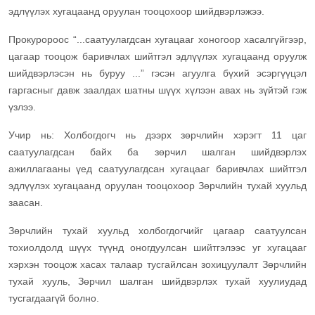
эдлүүлэх хугацаанд оруулан тооцохоор шийдвэрлэжээ.
Прокуророос “...саатуулагдсан хугацааг хоногоор хасалгүйгээр,
цагаар тооцож баривчлах шийтгэл эдлүүлэх хугацаанд оруулж
шийдвэрлэсэн нь буруу ...” гэсэн агуулга бүхий эсэргүүцэл
гаргасныг давж заалдах шатны шүүх хүлээн авах нь зүйтэй гэж
үзлээ.
Учир нь: Холбогдогч нь дээрх зөрчлийн хэрэгт 11 цаг
саатуулагдсан байх ба зөрчил шалган шийдвэрлэх
ажиллагааны үед саатуулагдсан хугацааг баривчлах шийтгэл
эдлүүлэх хугацаанд оруулан тооцохоор Зөрчлийн тухай хуульд
заасан.
Зөрчлийн тухай хуульд холбогдогчийг цагаар саатуулсан
тохиолдолд шүүх түүнд оногдуулсан шийтгэлээс уг хугацааг
хэрхэн тооцож хасах талаар тусгайлсан зохицуулалт Зөрчлийн
тухай хууль, Зөрчил шалган шийдвэрлэх тухай хуулиудад
тусгагдаагүй болно.