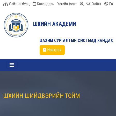
Сайтын бүтэц
Календарь
Үсгийн фонт
Хайлт
En
ШҮҮХИЙН АКАДЕМИ
ЦАХИМ СУРГАЛТЫН СИСТЕМД ХАНДАХ
Нэвтрэх
ШҮҮХИЙН ШИЙДВЭРИЙН ТОЙМ