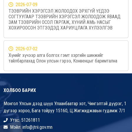
2026-07-09
ТЭЭВРИЙН ХЭРЭГСЭЛ ЖОЛООДОХ ЭРХГҮЙ ҮЕДЭЭ
СОГТУУГААР ТЭЭВРИЙН ХЭРЭГСЭЛ ЖОЛООДОЖ ЯВААД
ЗАМ ТЭЭВРИЙН ОСОЛ ГАРГАЖ, ХҮНИЙ АМЬ НАСЫГ
ХОХИРООСОН ЭТГЭЭДЭД ХАРИУЦЛАГА ХҮЛЭЭЛГЭВ
2026-07-02
Хүнийг хүчээр алга болгох гэмт хэргийн шинжийг
тайлбарлахад Олон улсын гэрээ, Конвенцыг баримтална
ХОЛБОО БАРИХ
Монгол Улсын дээд шүүх Улаанбаатар хот, Чингэлтэй дүүрэг, 1
дүгээр хороо, Бага тойруу 15160, Ц.Жигжиджавын гудамж 7/1
Утас: 51261811
Мэйл: info@jtrii.gov.mn