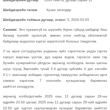
Шийдвэрийн дугаар
2026 оны 02 дугаар сарын 11
Шийдвэрийн төлөв
Хүчин төгөлдөр
Шийдвэрийн тоймын дугаар, огноо:
5, 2026.03.03
Санамж:
Энэ хураангуй нь шүүхийн бүрэн гүйцэд шийдвэр биш
бөгөөд түүнийг орлохгүй, зөвхөн олон нийтэд ойлгомжтой
байдлаар мэдээлэл хүргэх зорилготой болохыг тэмдэглэв.
У нь архи согтууруулах ундааны зүйл хэрэглэсэн үедээ гэртээ
хэрүүл маргаан үүсгэж, дүү нараа зодож, гэрээсээ хөөн гэр
бүлийн хүчирхийлэл үйлдсэн зөрчилд холбогдож, анхан шатны
шүүх түүнд
Зөрчлийн тухай
5.4 дүгээр зүйлийн 4 дэх хэсгийн
4.1-т зааснаар
албадан сургалтад хамруулах албадлагын арга
хэмжээ хэрэглэж, 7
хоногийн хугацаагаар баривчлах
шийтгэл
оногдуул
ж,
зөрчилд холбогдогчийн 2025 оны 12 дугаар сарын 28-ны
өдрийн 23.50 цагаас 2025 оны 12 дугаар сарын 29-ний өдрийн
10.50 цаг хүртэл саатуулагдсан хугацааг баривчлах шийтгэл