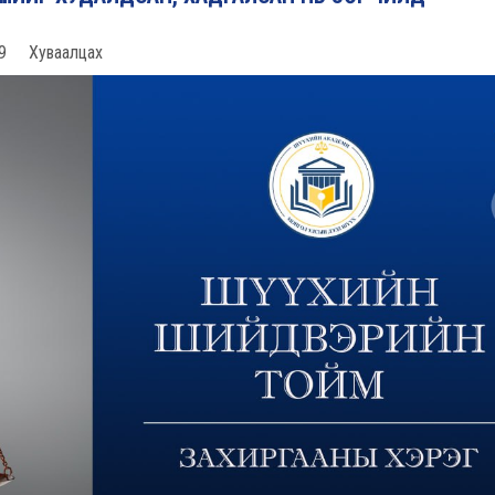
9
Хуваалцах