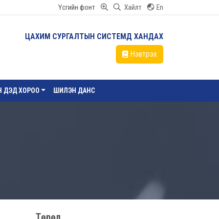
Үсгийн фонт
Хайлт
En
ЦАХИМ СУРГАЛТЫН СИСТЕМД ХАНДАХ
Нэвтрэх
ЙН ДЭД ХОРОО
ШИЛЭН ДАНС
Төрөл