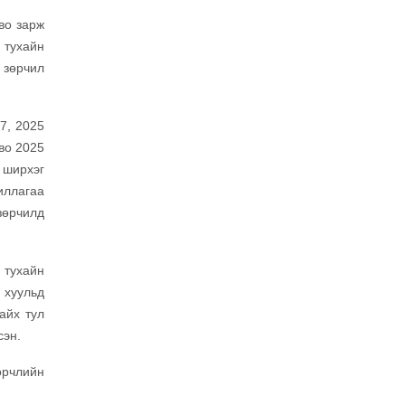
во зарж
 тухайн
г зөрчил
7, 2025
иво 2025
 ширхэг
иллагаа
зөрчилд
 тухайн
й хуульд
байх тул
сэн.
өрчлийн