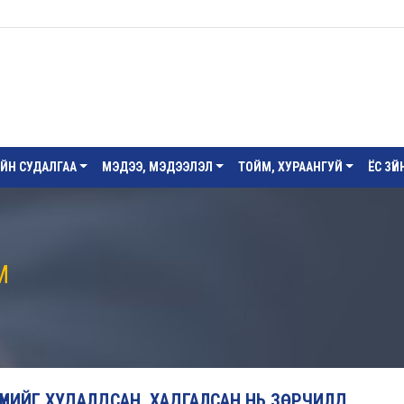
ИЙН СУДАЛГАА
МЭДЭЭ, МЭДЭЭЛЭЛ
ТОЙМ, ХУРААНГУЙ
ЁС ЗҮ
М
ХҮҮНИЙГ ХУДАЛДСАН, ХАДГАЛСАН НЬ ЗӨРЧИЛД