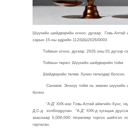
Шүүхийн шийдвэрийн огноо, дугаар: Говь-Алтай 
сарын 15-ны өдрийн 112/ШШ2026/0003
Тоймын огноо, дугаар: 2026 оны 01 дүгээр сар
Тоймын төрөл: Шүүхийн шийдвэрийн тойм
Шийдвэрийн төлөв: Хүчин төгөлдөр болсон.
Санамж: Энэхүү тойм нь зөвхөн шүүхийн шийд
болно .
“А.Д” ХХК-иас Говь-Алтай аймгийн Хүнс, хөдөө
Д.С-д холбогдуулан “А.Д” ХХК-д хугацаа дуусса
зааснаар 5,000,000 төгрөгөөр торгох шийтгэл н
гаргасан.