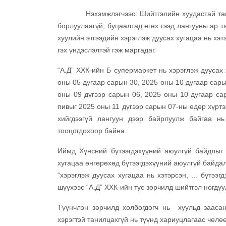
Нэхэмжлэгчээс: Шийтгэлийн хуудастай танилца
борлуулаагүй, буцаалтад өгөх гээд лангууны ар т
хуулийн этгээдийн хэрэглэж дуусах хугацаа нь хэ
гэх үндэслэлтэй гэж маргадаг.
“А.Д” ХХК-ийн Б супермаркет нь хэрэглэж дуусах
оны 05 дугаар сарын 30, 2025 оны 10 дугаар сарын
оны 09 дүгээр сарын 06, 2025 оны 10 дугаар са
пивыг 2025 оны 11 дүгээр сарын 07-ны өдөр хүртэ
хийгдээгүй лангуун дээр байрлуулж байгаа нь
тооцогдохоор байна.
Иймд Хүнсний бүтээгдэхүүний аюулгүй байдлыг х
хугацаа өнгөрөхөд бүтээгдэхүүний аюулгүй байдал
“хэрэглэж дуусах хугацаа нь хэтэрсэн, ... бүтээг
шүүхээс “А.Д” ХХК-ийн тус зөрчилд шийтгэл ногду
Түүнчлэн зөрчилд холбогдогч нь хуульд заасан 
хэрэгтэй танилцахгүй нь түүнд хариуцлагаас чөлө