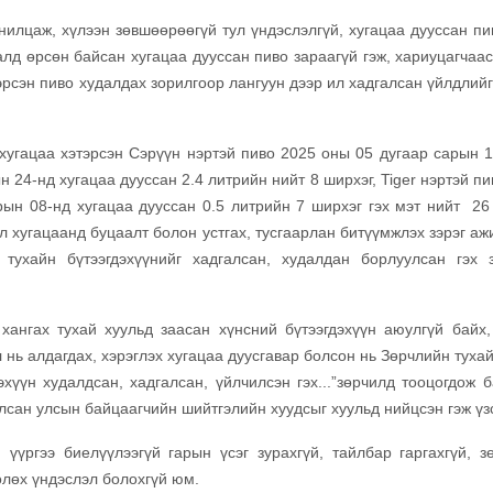
ж, хүлээн зөвшөөрөөгүй тул үндэслэлгүй, хугацаа дууссан пи
алд өрсөн байсан хугацаа дууссан пиво зараагүй гэж, хариуцагчаас
тэрсэн пиво худалдах зорилгоор лангуун дээр ил хадгалсан үйлдлий
 хугацаа хэтэрсэн Сэрүүн нэртэй пиво 2025 оны 05 дугаар сарын 1
 24-нд хугацаа дууссан 2.4 литрийн нийт 8 ширхэг, Tiger нэртэй п
рын 08-нд хугацаа дууссан 0.5 литрийн 7 ширхэг гэх мэт нийт 26
л хугацаанд буцаалт болон устгах, тусгаарлан битүүмжлэх зэрэг аж
 тухайн бүтээгдэхүүнийг хадгалсан, худалдан борлуулсан гэх 
ангах тухай хуульд заасан хүнсний бүтээгдэхүүн аюулгүй байх,
 нь алдагдах, хэрэглэх хугацаа дуусгавар болсон нь Зөрчлийн туха
дэхүүн худалдсан, хадгалсан, үйлчилсэн гэх...”зөрчилд тооцогдож 
улсан улсын байцаагчийн шийтгэлийн хуудсыг хуульд нийцсэн гэж үз
үүргээ биелүүлээгүй гарын үсэг зурахгүй, тайлбар гаргахгүй, з
өлөх үндэслэл болохгүй юм.