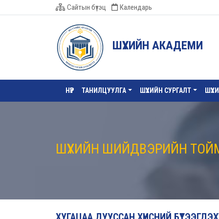
Сайтын бүтэц
Календарь
ШҮҮХИЙН АКАДЕМИ
НҮҮР
ТАНИЛЦУУЛГА
ШҮҮХИЙН СУРГАЛТ
ШҮҮХ
ШҮҮХИЙН ШИЙДВЭРИЙН ТОЙ
ХУГАЦАА ДУУССАН ХҮНСНИЙ БҮТЭЭГДЭ