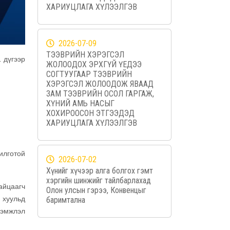
ХАРИУЦЛАГА ХҮЛЭЭЛГЭВ
2026-07-09
ТЭЭВРИЙН ХЭРЭГСЭЛ
 дүгээр
ЖОЛООДОХ ЭРХГҮЙ ҮЕДЭЭ
СОГТУУГААР ТЭЭВРИЙН
ХЭРЭГСЭЛ ЖОЛООДОЖ ЯВААД
ЗАМ ТЭЭВРИЙН ОСОЛ ГАРГАЖ,
ХҮНИЙ АМЬ НАСЫГ
ХОХИРООСОН ЭТГЭЭДЭД
ХАРИУЦЛАГА ХҮЛЭЭЛГЭВ
илготой
2026-07-02
Хүнийг хүчээр алга болгох гэмт
хэргийн шинжийг тайлбарлахад
айцаагч
Олон улсын гэрээ, Конвенцыг
 хуульд
баримтална
хэмжлэл