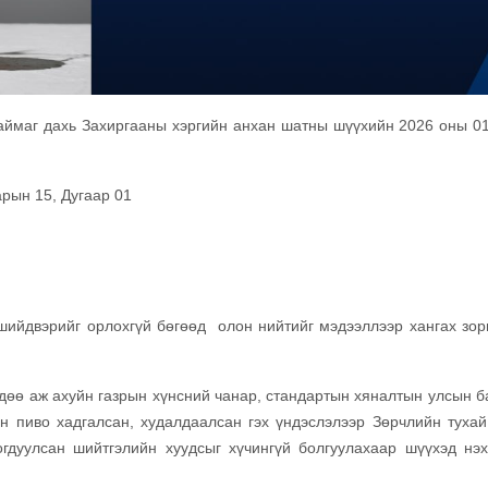
аймаг дахь Захиргааны хэргийн анхан шатны шүүхийн 2026 оны 01
ын 15, Дугаар 01
вэрийг орлохгүй бөгөөд олон нийтийг мэдээллээр хангах зор
 аж ахуйн газрын хүнсний чанар, стандартын хяналтын улсын б
н пиво хадгалсан, худалдаалсан гэх үндэслэлээр Зөрчлийн тухай
огдуулсан шийтгэлийн хуудсыг хүчингүй болгуулахаар шүүхэд нэ