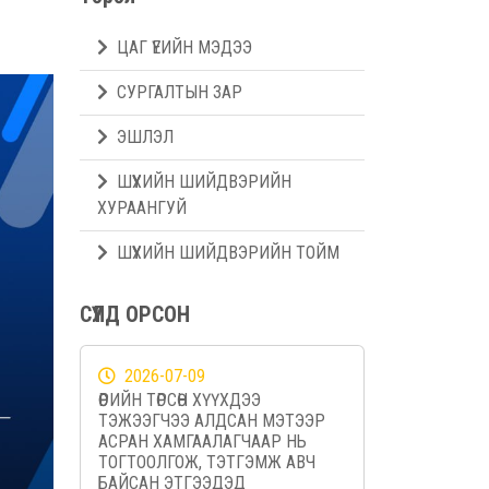
ЦАГ ҮЕИЙН МЭДЭЭ
СУРГАЛТЫН ЗАР
ЭШЛЭЛ
ШҮҮХИЙН ШИЙДВЭРИЙН
ХУРААНГУЙ
ШҮҮХИЙН ШИЙДВЭРИЙН ТОЙМ
СҮҮЛД ОРСОН
2026-07-09
ӨӨРИЙН ТӨРСӨН ХҮҮХДЭЭ
ТЭЖЭЭГЧЭЭ АЛДСАН МЭТЭЭР
АСРАН ХАМГААЛАГЧААР НЬ
ТОГТООЛГОЖ, ТЭТГЭМЖ АВЧ
БАЙСАН ЭТГЭЭДЭД