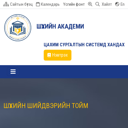
Сайтын бүтэц
Календарь
Үсгийн фонт
Хайлт
En
ШҮҮХИЙН АКАДЕМИ
ЦАХИМ СУРГАЛТЫН СИСТЕМД ХАНДАХ
Нэвтрэх
ШҮҮХИЙН ШИЙДВЭРИЙН ТОЙМ