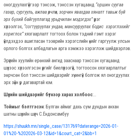
оногдуулахгүйгээр тэнсэж, тэнссэн хугацаанд
“оршин суугаа
газар, сургууль, ажлаа өөрчлөх, зорчин явахдаа хяналт тавьж буй
эрх бүхий байгууллагад урьдчилан мэдэгдэх”
үүрэг
хүлээлгэх,
“согтууруулах ундаа, мансууруулах бодис хэрэглэхийг
хориглох”
хязгаарлалт тогтоох болон тэдний гэмт хэрэг
үйлдэхдээ ашигласан тээврийн хэрэгслийн үнийг гаргуулж улсын
орлого болгох албадлагын арга хэмжээ хэрэглэж шийдвэрлэв.
Эрүүгийн хуулийн ерөнхий ангид зааснаар тэнссэн хугацаанд
шүүхээс хүлээлгэсэн үүргийг биелүүлээгүй, тогтоосон хязгаарлалтыг
зөрчсөн бол тэнссэн шийдвэрийг хүчингүй болгож ял оногдуулах
эрх зүйн үр дагавартай юм.
Шүүхийн шийдвэрийг бүтнээр харах холбоос
:…
Тоймыг бэлтгэсэн
: Булган аймаг дахь сум дундын анхан
шатны шүүхийн шүүгч С.Ёндонсамбуу
https://shuukh.mn/single_case/131769?daterange=2026-01-
01%20-%202026-03-12&id=1&court_cat=2&bb=1