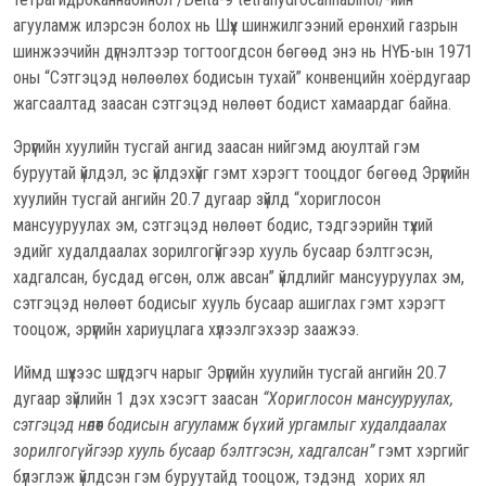
агууламж илэрсэн болох нь Шүүх шинжилгээний ерөнхий газрын
шинжээчийн дүгнэлтээр тогтоогдсон бөгөөд энэ нь НҮБ-ын 1971
оны “Сэтгэцэд нөлөөлөх бодисын тухай” конвенцийн хоёрдугаар
жагсаалтад заасан сэтгэцэд нөлөөт бодист хамаардаг байна.
Эрүүгийн хуулийн тусгай ангид заасан нийгэмд аюултай гэм
буруутай үйлдэл, эс үйлдэхүйг гэмт хэрэгт тооцдог бөгөөд Эрүүгийн
хуулийн тусгай ангийн 20.7 дугаар зүйлд “хориглосон
мансууруулах эм, сэтгэцэд нөлөөт бодис, тэдгээрийн түүхий
эдийг худалдаалах зорилгогүйгээр хууль бусаар бэлтгэсэн,
хадгалсан, бусдад өгсөн, олж авсан” үйлдлийг мансууруулах эм,
сэтгэцэд нөлөөт бодисыг хууль бусаар ашиглах гэмт хэрэгт
тооцож, эрүүгийн хариуцлага хүлээлгэхээр заажээ.
Иймд шүүхээс шүүгдэгч нарыг Эрүүгийн хуулийн тусгай ангийн 20.7
дугаар зүйлийн 1 дэх хэсэгт заасан
“Хориглосон мансууруулах,
сэтгэцэд нөлөөт бодисын агууламж бүхий ургамлыг худалдаалах
зорилгогүйгээр хууль бусаар бэлтгэсэн, хадгалсан”
гэмт хэргийг
бүлэглэж үйлдсэн гэм буруутайд тооцож, тэдэнд хорих ял