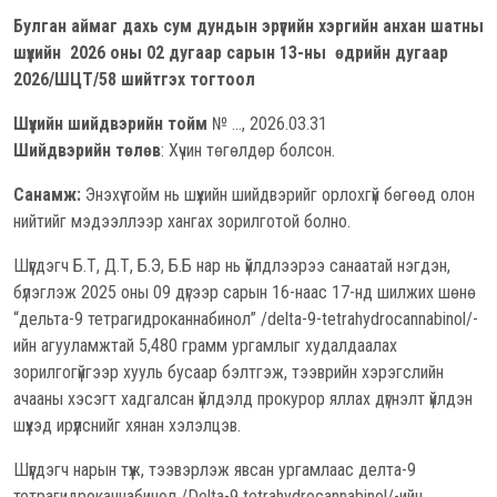
Булган аймаг дахь сум дундын эрүүгийн хэргийн анхан шатны
шүүхийн 2026 оны 02 дугаар сарын 13-ны өдрийн дугаар
2026/ШЦТ/58 шийтгэх тогтоол
Шүүхийн шийдвэрийн тойм
№ …, 2026.03.31
Шийдвэрийн төлөв
: Хүчин төгөлдөр болсон.
Санамж:
Энэхүү тойм нь шүүхийн шийдвэрийг орлохгүй бөгөөд олон
нийтийг мэдээллээр хангах зорилготой болно.
Шүүгдэгч Б.Т, Д.Т, Б.Э, Б.Б нар нь үйлдлээрээ санаатай нэгдэн,
бүлэглэж 2025 оны 09 дүгээр сарын 16-наас 17-нд шилжих шөнө
“дельта-9 тетрагидроканнабинол” /delta-9-tetrahydrocannabinol/-
ийн агууламжтай 5,480 грамм ургамлыг худалдаалах
зорилгогүйгээр хууль бусаар бэлтгэж, тээврийн хэрэгслийн
ачааны хэсэгт хадгалсан үйлдэлд прокурор яллах дүгнэлт үйлдэн
шүүхэд ирүүлснийг хянан хэлэлцэв.
Шүүгдэгч нарын түүж, тээвэрлэж явсан ургамлаас делта-9
тетрагидроканнабинол /Delta-9 tetrahydrocannabinol/-ийн