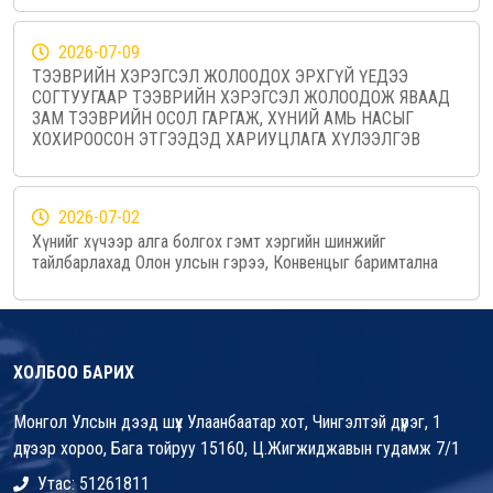
2026-07-09
ТЭЭВРИЙН ХЭРЭГСЭЛ ЖОЛООДОХ ЭРХГҮЙ ҮЕДЭЭ
СОГТУУГААР ТЭЭВРИЙН ХЭРЭГСЭЛ ЖОЛООДОЖ ЯВААД
ЗАМ ТЭЭВРИЙН ОСОЛ ГАРГАЖ, ХҮНИЙ АМЬ НАСЫГ
ХОХИРООСОН ЭТГЭЭДЭД ХАРИУЦЛАГА ХҮЛЭЭЛГЭВ
2026-07-02
Хүнийг хүчээр алга болгох гэмт хэргийн шинжийг
тайлбарлахад Олон улсын гэрээ, Конвенцыг баримтална
ХОЛБОО БАРИХ
Монгол Улсын дээд шүүх Улаанбаатар хот, Чингэлтэй дүүрэг, 1
дүгээр хороо, Бага тойруу 15160, Ц.Жигжиджавын гудамж 7/1
Утас: 51261811