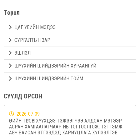
Төрөл
ЦАГ ҮЕИЙН МЭДЭЭ
СУРГАЛТЫН ЗАР
ЭШЛЭЛ
ШҮҮХИЙН ШИЙДВЭРИЙН ХУРААНГУЙ
ШҮҮХИЙН ШИЙДВЭРИЙН ТОЙМ
СҮҮЛД ОРСОН
2026-07-09
ӨӨРИЙН ТӨРСӨН ХҮҮХДЭЭ ТЭЖЭЭГЧЭЭ АЛДСАН МЭТЭЭР
АСРАН ХАМГААЛАГЧААР НЬ ТОГТООЛГОЖ, ТЭТГЭМЖ
АВЧ БАЙСАН ЭТГЭЭДЭД ХАРИУЦЛАГА ХҮЛЭЭЛГЭВ