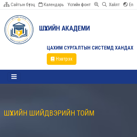
Сайтын бүтэц
Календарь
Үсгийн фонт
Хайлт
En
ШҮҮХИЙН АКАДЕМИ
ЦАХИМ СУРГАЛТЫН СИСТЕМД ХАНДАХ
Нэвтрэх
ШҮҮХИЙН ШИЙДВЭРИЙН ТОЙМ