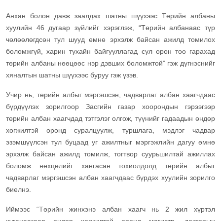
Анхан болон давж заалдах шатны шүүхээс Төрийн албаны
хуулийн 46 дугаар зүйлийг хэрэглэж, “Төрийн албанаас түр
чөлөөлөгдсөн тул шууд өмнө эрхэлж байсан ажилд томилох
боломжгүй, харин тухайн байгууллагад сул орон тоо гарахад
төрийн албаны нөөцөөс нэр дэвших боломжтой” гэж дүгнэснийг
хяналтын шатны шүүхээс буруу гэж үзэв.
Учир нь, төрийн албыг мэргэшсэн, чадварлаг албан хаагчдаас
бүрдүүлэх зорилгоор Засгийн газар хоорондын гэрээгээр
төрийн албан хаагчдад тэтгэлэг олгож, түүнийг гадаадын өндөр
хөгжилтэй оронд суралцуулж, туршлага, мэдлэг чадвар
эзэмшүүлсэн тул буцаад уг ажилтныг мэргэжлийн дагуу өмнө
эрхэлж байсан ажилд томилж, тогтвор суурьшилтай ажиллах
боломж нөхцөлийг хангасан тохиолдолд төрийн албыг
чадварлаг мэргэшсэн албан хаагчдаас бүрдэх хуулийн зорилго
биелнэ.
Иймээс “Төрийн жинхэнэ албан хаагч нь 2 жил хүртэл