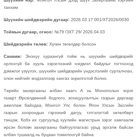
Шүүхийн нэр:
Монгол Улсын дээд шүүх Захиргааны хэргийн
танхим
Шүүхийн шийдвэрийн дугаар:
2026.03.17 001/ХТ2026/0030
Тоймын дугаар, огноо:
№79 /ЗХТ 29/ 2026.04.03
Шийдвэрийн төлөв:
Хүчин төгөлдөр болсон
Санамж
:
Энэхүү хураангуй тойм нь шүүхийн шийдвэрийг
орлохгүй ба хууль хэрэглээний нэгдмэл байдлыг тогтооход
дэмжлэг үзүүлэх, шүүхийн шийдвэрийн үндэслэлийг сурталчлах,
олон нийтийг мэдээллээр хангах зорилготой болно.
Төрийн захиргааны албан хаагч А нь Монополын эсрэг
газарт Өрсөлдөөний бодлого, зохицуулалтын газрын даргаар
ажиллаж байхдаа, Монгол Улс болон Япон Улсын Засгийн
газрын хоорондын гэрээний дагуу, тэтгэлэгтэй хөтөлбөрт
тэнцэж, Кобэ их сургуульд хуулийн магистрын зэрэг хамгаалж
ирсэн боловч захиргааны байгууллагаас урьд эрхэлж байсан
албан тушаалд нь буцаан томилоогүй байна.