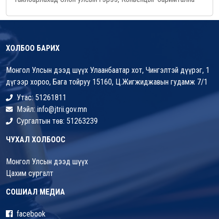
ХОЛБОО БАРИХ
Монгол Улсын дээд шүүх Улаанбаатар хот, Чингэлтэй дүүрэг, 1
дүгээр хороо, Бага тойруу 15160, Ц.Жигжиджавын гудамж 7/1
Утас: 51261811
Мэйл: info@jtrii.gov.mn
Сургалтын төв: 51263239
ЧУХАЛ ХОЛБООС
Монгол Улсын дээд шүүх
Цахим сургалт
СОШИАЛ МЕДИА
facebook