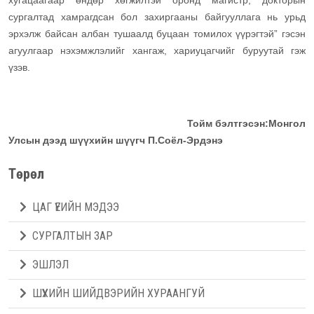
хугацаагаар өндөр хөгжилтэй оронд магистр, докторын
сургалтад хамрагдсан бол захиргааны байгууллага нь урьд
эрхэлж байсан албан тушаалд буцаан томилох үүрэгтэй” гэсэн
агуулгаар нэхэмжлэлийг хангаж, хариуцагчийг буруутай гэж
үзэв.
Тойм бэлтгэсэн:Монгол
Улсын дээд шүүхийн шүүгч П.Соёл-Эрдэнэ
Төрөл
ЦАГ ҮЕИЙН МЭДЭЭ
СУРГАЛТЫН ЗАР
ЭШЛЭЛ
ШҮҮХИЙН ШИЙДВЭРИЙН ХУРААНГУЙ