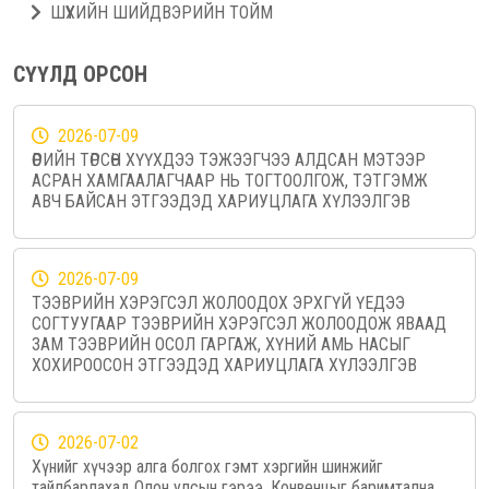
ШҮҮХИЙН ШИЙДВЭРИЙН ТОЙМ
СҮҮЛД ОРСОН
2026-07-09
ӨӨРИЙН ТӨРСӨН ХҮҮХДЭЭ ТЭЖЭЭГЧЭЭ АЛДСАН МЭТЭЭР
АСРАН ХАМГААЛАГЧААР НЬ ТОГТООЛГОЖ, ТЭТГЭМЖ
АВЧ БАЙСАН ЭТГЭЭДЭД ХАРИУЦЛАГА ХҮЛЭЭЛГЭВ
2026-07-09
ТЭЭВРИЙН ХЭРЭГСЭЛ ЖОЛООДОХ ЭРХГҮЙ ҮЕДЭЭ
СОГТУУГААР ТЭЭВРИЙН ХЭРЭГСЭЛ ЖОЛООДОЖ ЯВААД
ЗАМ ТЭЭВРИЙН ОСОЛ ГАРГАЖ, ХҮНИЙ АМЬ НАСЫГ
ХОХИРООСОН ЭТГЭЭДЭД ХАРИУЦЛАГА ХҮЛЭЭЛГЭВ
2026-07-02
Хүнийг хүчээр алга болгох гэмт хэргийн шинжийг
тайлбарлахад Олон улсын гэрээ, Конвенцыг баримтална