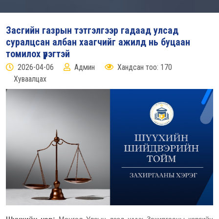
Засгийн газрын тэтгэлгээр гадаад улсад
суралцсан албан хаагчийг ажилд нь буцаан
томилох үүрэгтэй
2026-04-06
Админ
Хандсан тоо: 170
Хуваалцах