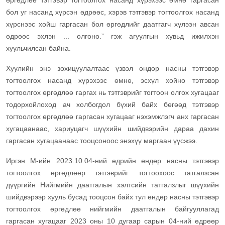
өргөдлөө тэтгэвэр тогтоолгох насанд хүрэхээс өмнө гаргасан
бол уг насанд хүрсэн өдрөөс, хэрэв тэтгэвэр тогтоолгох насанд
хүрснээс хойш гаргасан бол өргөдлийг даатгагч хүлээн авсан
өдрөөс эхлэн ... олгоно.” гэж агуулгын хувьд ижилхэн
хуульчилсан байна.
Хуулийн энэ зохицуулалтаас үзвэл өндөр насны тэтгэвэр
тогтоолгох насанд хүрэхээс өмнө, эсхүл хойно тэтгэвэр
тогтоолгох өргөдлөө гаргах нь тэтгэврийг тогтоон олгох хугацааг
тодорхойлоход ач холбогдол бүхий байх бөгөөд тэтгэвэр
тогтоолгох өргөдлөө гаргасан хугацааг нэхэмжлэгч анх гаргасан
хугацаанаас, хариуцагч шүүхийн шийдвэрийн дараа дахин
гаргасан хугацаанаас тооцсоноос энэхүү маргаан үүсжээ.
Иргэн М-ийн 2023.10.04-ний өдрийн өндөр насны тэтгэвэр
тогтоолгох өргөдлөөр тэтгэврийг тогтоохоос татгалзсан
дүүргийн Нийгмийн даатгалын хэлтсийн татгалзлыг шүүхийн
шийдвэрээр хууль бусад тооцсон байх тул өндөр насны тэтгэвэр
тогтоолгох өргөдлөө нийгмийн даатгалын байгууллагад
гаргасан хугацааг 2023 оны 10 дугаар сарын 04-ний өдрөөр