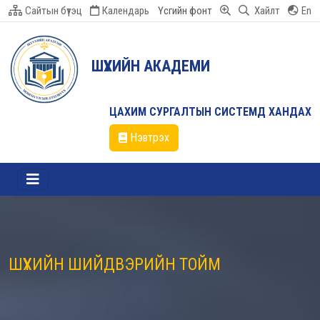
Сайтын бүтэц
Календарь
Үсгийн фонт
Хайлт
En
ШҮҮХИЙН АКАДЕМИ
ЦАХИМ СУРГАЛТЫН СИСТЕМД ХАНДАХ
Нэвтрэх
ШҮҮХИЙН ШИЙДВЭРИЙН ТОЙМ