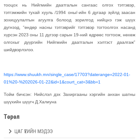
тооцох нь Нийгмийн даатгалын сангаас олгох тэтгэвэр,
тэтгэмжийн тухай хууль /1994 оны/-ийн 6 дугаар зүйлд заасан
зохицуулалтын агуулга болоод зорилгод нийцнэ гэж шүүх
дүгнээд, “өндөр насны тэтгэврийг тэтгэвэр тогтоолгох насанд
хүрсэн 2023 оны 11 дүгээр сарын 19-ний өдрөөс тогтоож, нөхөж
олгохыг дүүргийн Нийгмийн даатгалын хэлтэст даалгаж”
шийдвэрлэлээ.
https://www.shuukh.mn/single_case/17703?daterange=2022-01-
01%20-%202026-01-22&id=1&court_cat=3&bb=1
Тойм бичсэн: Нийслэл дэх Захиргааны хэргийн анхан шатны
шүүхийн шүүгч Д.Халиуна
Төрөл
ЦАГ ҮЕИЙН МЭДЭЭ