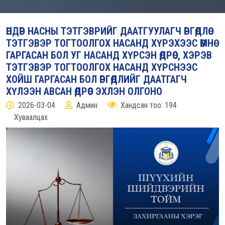
ӨНДӨР НАСНЫ ТЭТГЭВРИЙГ ДААТГУУЛАГЧ ӨРГӨДЛӨӨ
ТЭТГЭВЭР ТОГТООЛГОХ НАСАНД ХҮРЭХЭЭС ӨМНӨ
ГАРГАСАН БОЛ УГ НАСАНД ХҮРСЭН ӨДРӨӨС, ХЭРЭВ
ТЭТГЭВЭР ТОГТООЛГОХ НАСАНД ХҮРСНЭЭС
ХОЙШ ГАРГАСАН БОЛ ӨРГӨДЛИЙГ ДААТГАГЧ
ХҮЛЭЭН АВСАН ӨДРӨӨС ЭХЛЭН ОЛГОНО
2026-03-04
Админ
Хандсан тоо: 194
Хуваалцах