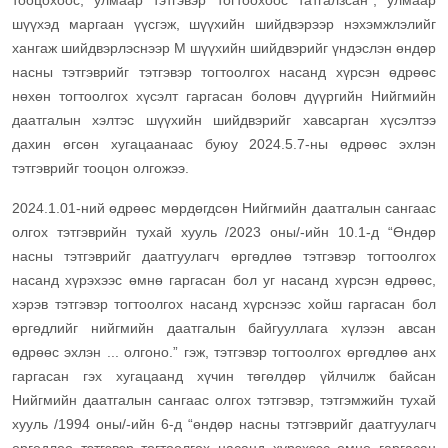
тооцохоос, улмаар тэтгэвэр тогтоохоос татгалзсан”, улмаар
шүүхэд маргаан үүсгэж, шүүхийн шийдвэрээр нэхэмжлэлийг
хангаж шийдвэрлэснээр М шүүхийн шийдвэрийг үндэслэн өндөр
насны тэтгэврийг тэтгэвэр тогтоолгох насанд хүрсэн өдрөөс
нөхөн тогтоолгох хүсэлт гаргасан боловч дүүргийн Нийгмийн
даатгалын хэлтэс шүүхийн шийдвэрийг хавсарган хүсэлтээ
дахин өгсөн хугацаанаас буюу 2024.5.7-ны өдрөөс эхлэн
тэтгэврийг тооцон олгожээ.
2024.1.01-ний өдрөөс мөрдөгдсөн Нийгмийн даатгалын сангаас
олгох тэтгэврийн тухай хууль /2023 оны/-ийн 10.1-д “Өндөр
насны тэтгэврийг даатгуулагч өргөдлөө тэтгэвэр тогтоолгох
насанд хүрэхээс өмнө гаргасан бол уг насанд хүрсэн өдрөөс,
хэрэв тэтгэвэр тогтоолгох насанд хүрснээс хойш гаргасан бол
өргөдлийг нийгмийн даатгалын байгууллага хүлээн авсан
өдрөөс эхлэн ... олгоно.” гэж, тэтгэвэр тогтоолгох өргөдлөө анх
гаргасан гэх хугацаанд хүчин төгөлдөр үйлчилж байсан
Нийгмийн даатгалын сангаас олгох тэтгэвэр, тэтгэмжийн тухай
хууль /1994 оны/-ийн 6-д “өндөр насны тэтгэврийг даатгуулагч