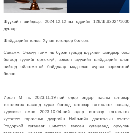
Шүүхийн шийдвэр: 2024.12.12-ны өдрийн 128/ШШ2024/1030
дугаар
Шийдвэрийн төлөв: Хүчин төгөлдөр болсон.
Санамж: Энэхүү тойм нь бүрэн гүйцэд шүүхийн шийдвэр биш
бөгөөд түүнийг орлохгүй, зөвхөн шүүхийн шийдвэрийг олон
нийтэд ойлгомжтой байдлаар мэдээлэн хүргэх зорилготой
болно.
Иргэн М нь 2023.11.19-ний өдөр өндөр насны тэтгэвэр
тогтоолгох насанд хүрэх бөгөөд тэтгэвэр тогтоолгох насанд
хүрэхээс өмнө 2023.10.04-ний өдөр тэтгэвэр тогтоолгох
хүсэлтээ гаргасныг дүүргийн Нийгмийн даатгалын хэлтэс
“тодорхой хугацааг шимтгэл төлсөн хугацаанд оруулан