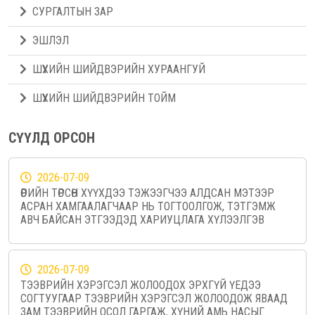
СУРГАЛТЫН ЗАР
ЭШЛЭЛ
ШҮҮХИЙН ШИЙДВЭРИЙН ХУРААНГУЙ
ШҮҮХИЙН ШИЙДВЭРИЙН ТОЙМ
СҮҮЛД ОРСОН
2026-07-09
ӨӨРИЙН ТӨРСӨН ХҮҮХДЭЭ ТЭЖЭЭГЧЭЭ АЛДСАН МЭТЭЭР
АСРАН ХАМГААЛАГЧААР НЬ ТОГТООЛГОЖ, ТЭТГЭМЖ
АВЧ БАЙСАН ЭТГЭЭДЭД ХАРИУЦЛАГА ХҮЛЭЭЛГЭВ
2026-07-09
ТЭЭВРИЙН ХЭРЭГСЭЛ ЖОЛООДОХ ЭРХГҮЙ ҮЕДЭЭ
СОГТУУГААР ТЭЭВРИЙН ХЭРЭГСЭЛ ЖОЛООДОЖ ЯВААД
ЗАМ ТЭЭВРИЙН ОСОЛ ГАРГАЖ, ХҮНИЙ АМЬ НАСЫГ