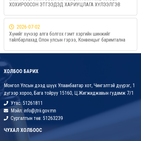
ХОХИРООСОН ЭТГЭЭДЭД ХАРИУЦЛАГА ХҮЛЭЭЛГЭВ
2026-07-02
Хүнийг хүчээр алга болгох гэмт хэргийн шинжийг
тайлбарлахад Олон улсын гэрээ, Конвенцыг баримтална
ХОЛБОО БАРИХ
Монгол Улсын дээд шүүх Улаанбаатар хот, Чингэлтэй дүүрэг, 1
дүгээр хороо, Бага тойруу 15160, Ц.Жигжиджавын гудамж 7/1
Утас: 51261811
Мэйл: info@jtrii.gov.mn
Сургалтын төв: 51263239
ЧУХАЛ ХОЛБООС