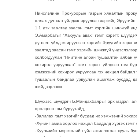
Нийслэлийн Прокурорын газрын хяналтын прокур
яллах дүгнэлт үйлдэж ирүүлсэн хэргийг, Эрүүгийн
1.1 дэх заалтад заасан гэмт хэргийн шинжгүй үнд
Э.Амарбатыг “Хахууль авах” гэмт хэрэгт; шүүгдэг
дүгнэлт үйлдэж ирүүлсэн хэргийг Эрүүгийн хэрэг х
заалтад заасан гэмт хэргийн шинжгүй үндэслэлээр
холбогдуулан “Нийтийн албан тушаалтан албан ү
хохирол учруулсан” гэмт хэрэгт үйлдсэн гэм бу
хэмжээний хохирол учруулсан гэх нөхцөл байдал т
тушаалын байдлаа урвуулан ашиглаж бусдад дав
шийдвэрлэсэн.
Шүүхээс шүүгдэгч Б.Мандахбаярыг эрх мэдэл, ал
оролцсон гэм буруутайд,
-Залилах гэмт хэргийг бусдад их хэмжээний хохир
-Хүнийг амиа хорлох нөхцөл байдалд хүргэх гэмт 
-Хуульчийн мэргэжлийн үйл ажиллагааг хууль бус