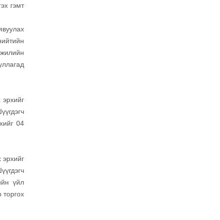
эх гэмт
явуулах
нийтийн
 жилийн
уллагад
 эрхийг
үүгдэгч
хийг 04
 эрхийг
үүгдэгч
ийн үйл
 торгох