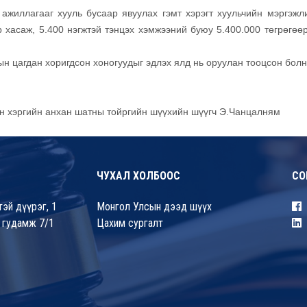
 ажиллагааг хууль бусаар явуулах гэмт хэрэгт хуульчийн мэргэжл
 хасаж, 5.400 нэгжтэй тэнцэх хэмжээний буюу 5.400.000 төгрөгөөр
ын цагдан хоригдсон хоногуудыг эдлэх ялд нь оруулан тооцсон болн
йн хэргийн анхан шатны тойргийн шүүхийн шүүгч Э.Чанцалням
ЧУХАЛ ХОЛБООС
СО
эй дүүрэг, 1
Монгол Улсын дээд шүүх
 гудамж 7/1
Цахим сургалт