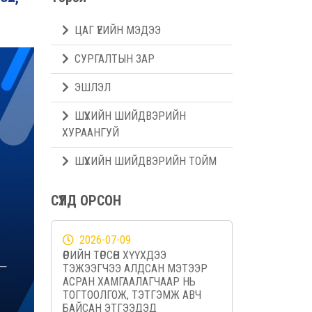
ЦАГ ҮЕИЙН МЭДЭЭ
СУРГАЛТЫН ЗАР
ЭШЛЭЛ
ШҮҮХИЙН ШИЙДВЭРИЙН
ХУРААНГУЙ
ШҮҮХИЙН ШИЙДВЭРИЙН ТОЙМ
СҮҮЛД ОРСОН
2026-07-09
ӨӨРИЙН ТӨРСӨН ХҮҮХДЭЭ
ТЭЖЭЭГЧЭЭ АЛДСАН МЭТЭЭР
АСРАН ХАМГААЛАГЧААР НЬ
ТОГТООЛГОЖ, ТЭТГЭМЖ АВЧ
БАЙСАН ЭТГЭЭДЭД