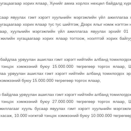
хугацаагаар хорих ялаар, Хүнийг амиа хорлох нөхцөл байдалд хүрг
саар явуулах гэмт хэрэгт хуульчийн мэргэжлийн үйл ажиллагаа 
угацаагаар хорих ялаар тус тус шийтгэж, Дээрх ялыг нэмж нэгтгэн 
аар, хуульчийн мэргэжлийн үйл ажиллагаа явуулах эрхийг 01
 жилийн хугацаагаар хорих ялаар тогтоож, нээлттэй хорих байгу
 байдлаа урвуулан ашиглах гэмт хэрэгт нийтийн албанд томилогдох
 тэнцэх хэмжээний буюу 15.000.000 төгрөгөөр торгох ялаар, Ш
аа урвуулан ашиглах гэмт хэрэгт нийтийн албанд томилогдох эр
 хэмжээний буюу 15.000.000 төгрөгөөр торгох ялаар,
 байдлаа урвуулан ашиглах гэмт хэрэгт нийтийн албанд томилогдох
 тэнцэх хэмжээний буюу 27.000.000 төгрөгөөр торгох ялаар, Ш
жиллагааг хууль бусаар явуулах гэмт хэрэгт хуульчийн мэргэжл
хасаж, 10.000 нэгжтэй тэнцэх хэмжээний буюу 10.000.000 төгрөгөөр