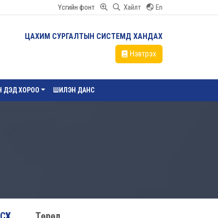
Үсгийн фонт
Хайлт
En
ЦАХИМ СУРГАЛТЫН СИСТЕМД ХАНДАХ
Нэвтрэх
ЙН ДЭД ХОРОО
ШИЛЭН ДАНС
ҮХ,
Төрөл