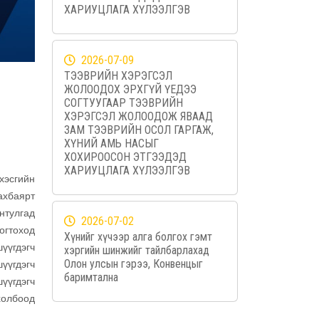
ХАРИУЦЛАГА ХҮЛЭЭЛГЭВ
2026-07-09
ТЭЭВРИЙН ХЭРЭГСЭЛ
ЖОЛООДОХ ЭРХГҮЙ ҮЕДЭЭ
СОГТУУГААР ТЭЭВРИЙН
ХЭРЭГСЭЛ ЖОЛООДОЖ ЯВААД
ЗАМ ТЭЭВРИЙН ОСОЛ ГАРГАЖ,
ХҮНИЙ АМЬ НАСЫГ
ХОХИРООСОН ЭТГЭЭДЭД
ХАРИУЦЛАГА ХҮЛЭЭЛГЭВ
хэсгийн
ахбаярт
нтулгад
2026-07-02
огтоход
Хүнийг хүчээр алга болгох гэмт
үүгдэгч
хэргийн шинжийг тайлбарлахад
Олон улсын гэрээ, Конвенцыг
үүгдэгч
баримтална
үүгдэгч
тхолбоод