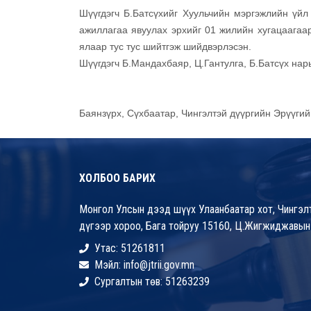
Шүүгдэгч Б.Батсүхийг Хуульчийн мэргэжлийн үйл
ажиллагаа явуулах эрхийг 01 жилийн хугацаагаар
ялаар тус тус шийтгэж шийдвэрлэсэн.
Шүүгдэгч Б.Мандахбаяр, Ц.Гантулга, Б.Батсүх нар
Баянзүрх, Сүхбаатар, Чингэлтэй дүүргийн Эрүүги
ХОЛБОО БАРИХ
Монгол Улсын дээд шүүх Улаанбаатар хот, Чингэлт
дүгээр хороо, Бага тойруу 15160, Ц.Жигжиджавын
Утас: 51261811
Мэйл: info@jtrii.gov.mn
Сургалтын төв: 51263239