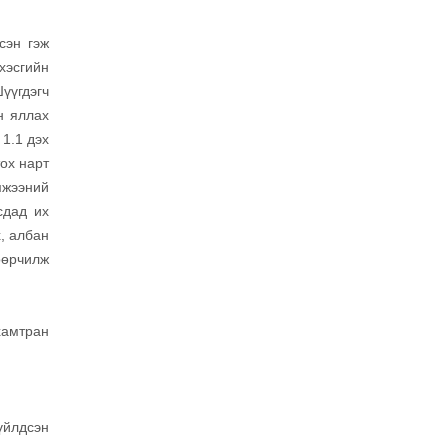
сэн гэж
 хэсгийн
үүгдэгч
н яллах
 1.1 дэх
тох нарт
мжээний
сдад их
, албан
өөрчилж
хамтран
үйлдсэн