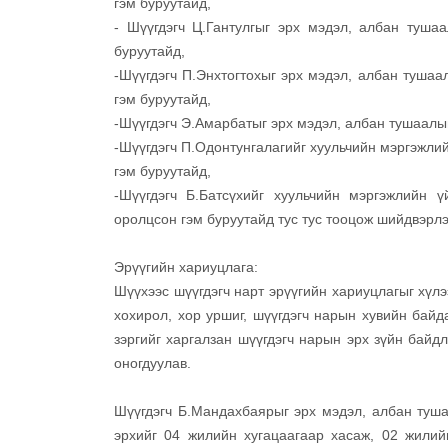
гэм буруутайд,
- Шүүгдэгч Ц.Гантулгыг эрх мэдэл, албан тушаа
буруутайд,
-Шүүгдэгч П.Энхтогтохыг эрх мэдэл, албан туша
гэм буруутайд,
-Шүүгдэгч Э.Амарбатыг эрх мэдэл, албан тушаалын
-Шүүгдэгч П.Одонтунгалагийг хуульчийн мэргэжлий
гэм буруутайд,
-Шүүгдэгч Б.Батсүхийг хуульчийн мэргэжлийн 
оролцсон гэм буруутайд тус тус тооцож шийдвэрлэ
Эрүүгийн хариуцлага:
Шүүхээс шүүгдэгч нарт эрүүгийн хариуцлагыг хүлэ
хохирол, хор уршиг, шүүгдэгч нарын хувийн бай
зэргийг харгалзан шүүгдэгч нарын эрх зүйн бай
оногдуулав.
Шүүгдэгч Б.Мандахбаярыг эрх мэдэл, албан туша
эрхийг 04 жилийн хугацаагаар хасаж, 02 жилий