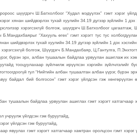
ороос шүүгдэгч Ш.Батхолбоог “Худал мэдүүлэх” гэмт хэрэг үйлд
 хэрэг хянан шийдвэрлэх тухай хуулийн 34.19 дүгээр зүйлийн 1 дэх
эслэлээр хэрэгсэхгүй болгож, шүүгдэгч Ш.Батхолбоог цагаатгаж, Ш
ч Б.Мандахбаярыг “Хахууль өгөх” гэмт хэрэгт тус тус холбогдуула
янан шийдвэрлэх тухай хуулийн 34.19 дүгээр зүйлийн 1 дэх хэсгийн
 хэрэгсэхгүй болгож, Шүүгдэгч Б.Мандахбаяр, Ц.Гантулга, П.Энхтог
үрэг, бүрэн эрх, албан тушаалын байдлаа урвуулан ашиглаж их хэ
руутайд тооцуулахаар зүйлчилж ирүүлсэн хэргийн зүйлчлэлийг бу
огтоогдоогүй тул “Нийтийн албан тушаалтан албан үүрэг, бүрэн эрх
уу байдал бий болгосон” гэмт хэрэг үйлдсэн гэж хөнгөрүүлэн 
бан тушаалын байдлаа урвуулан ашиглах гэмт хэрэгт хатгагчаар 
ол учруулж үйлдсэн гэм буруутайд,
хэрэг үйлдсэн гэм буруутайд,
аар явуулах гэмт хэрэгт хатгагчаар хамтран оролцсон гэмт хэрэг 