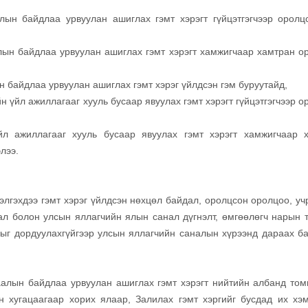
лын байдлаа урвуулан ашиглах гэмт хэрэгт гүйцэтгэгчээр оролц
алын байдлаа урвуулан ашиглах гэмт хэрэгт хамжигчаар хамтран о
 байдлаа урвуулан ашиглах гэмт хэрэг үйлдсэн гэм буруутайд,
н үйл ажиллагааг хууль бусаар явуулах гэмт хэрэгт гүйцэтгэгчээр 
үйл ажиллагааг хууль бусаар явуулах гэмт хэрэгт хамжигчаар 
лээ.
элгэхдээ гэмт хэрэг үйлдсэн нөхцөл байдал, оролцсон оролцоо, уч
дал болон улсын яллагчийн ялын санал дүгнэлт, өмгөөлөгч нарын 
длыг дордуулахгүйгээр улсын яллагчийн саналын хүрээнд дараах б
алын байдлаа урвуулан ашиглах гэмт хэрэгт нийтийн албанд том
н хугацаагаар хорих ялаар, Залилах гэмт хэргийг бусдад их хэ