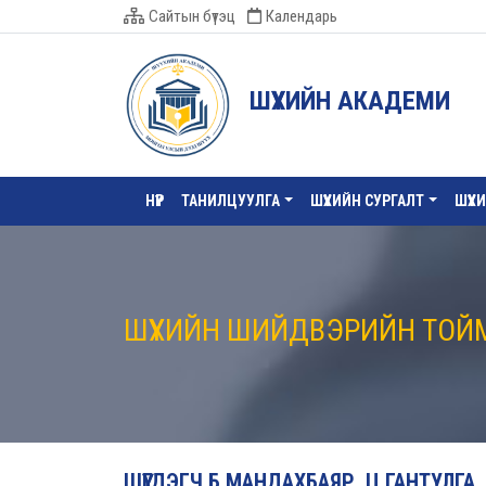
Сайтын бүтэц
Календарь
ШҮҮХИЙН АКАДЕМИ
НҮҮР
ТАНИЛЦУУЛГА
ШҮҮХИЙН СУРГАЛТ
ШҮҮХ
ШҮҮХИЙН ШИЙДВЭРИЙН ТОЙ
ШҮҮГДЭГЧ Б.МАНДАХБАЯР, Ц.ГАНТУЛГА,