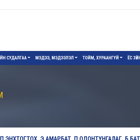
ИЙН СУДАЛГАА
МЭДЭЭ, МЭДЭЭЛЭЛ
ТОЙМ, ХУРААНГУЙ
ЁС ЗҮ
М
 П.ЭНХТОГТОХ, Э.АМАРБАТ, П.ОДОНТУНГАЛАГ, Б.БАТС