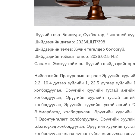
Шүүхийн нэр: Баянзүрх, Сүхбаатар, Чингэлтэй дүү
Шийдвэрийн дугаар: 2026/ШЦТ/398
Шийдвэрийн төлөв: Хүчин төгөлдөр болоогүй.
Шийдвэрийн тоймын огноо: 2026.02.5 №2
Санамж: Энэхүү тойм нь Шүүхийн шийдвэрийг орло
Нийслэлийн Прокурорын газраас Эрүүгийн хуулийн 
2.2, 10.4 дүгээр зүйлийн 1, 22.5 дугаар зүйлийн
холбогдуулан, Эрүүгийн хуулийн тусгай ангий
холбогдуулан, Эрүүгийн хуулийн тусгай анги
холбогдуулан, Эрүүгийн хуулийн тусгай ангийн 22
Э.Амарбатад холбогдуулан, Эрүүгийн хуулийн 
П.Одонтунгалагт холбогдуулан, Эрүүгийн хуулий
Б.Батсүхэд холбогдуулан, Эрүүгийн хуулийн тусга
холбогдуулан яллах дүгнэлт үйлдэж ирүүлсэн эрүү