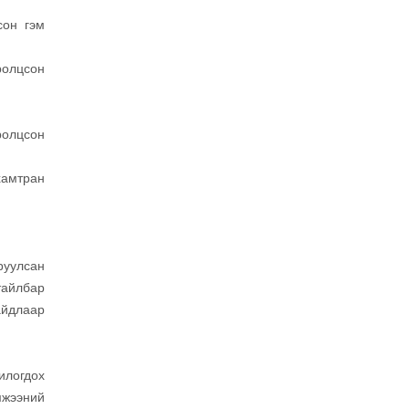
сон гэм
ролцсон
оролцсон
хамтран
руулсан
тайлбар
айдлаар
илогдох
мжээний