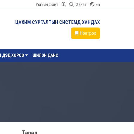
Үсгийн фонт
Хайлт
En
ЦАХИМ СУРГАЛТЫН СИСТЕМД ХАНДАХ
Нэвтрэх
ЙН ДЭД ХОРОО
ШИЛЭН ДАНС
Төрөл