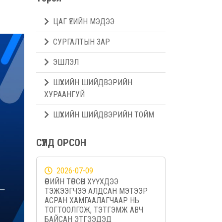
ЦАГ ҮЕИЙН МЭДЭЭ
СУРГАЛТЫН ЗАР
ЭШЛЭЛ
ШҮҮХИЙН ШИЙДВЭРИЙН
ХУРААНГУЙ
ШҮҮХИЙН ШИЙДВЭРИЙН ТОЙМ
СҮҮЛД ОРСОН
2026-07-09
ӨӨРИЙН ТӨРСӨН ХҮҮХДЭЭ
ТЭЖЭЭГЧЭЭ АЛДСАН МЭТЭЭР
АСРАН ХАМГААЛАГЧААР НЬ
ТОГТООЛГОЖ, ТЭТГЭМЖ АВЧ
БАЙСАН ЭТГЭЭДЭД