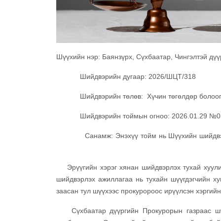
Шүүхийн нэр: Баянзүрх, Сүхбаатар, Чингэлтэй дүү
Шийдвэрийн дугаар: 2026/ШЦТ/318
Шийдвэрийн төлөв: Хүчин төгөлдөр болоог
Шийдвэрийн тоймын огноо: 2026.01.29 №0
Санамж: Энэхүү тойм нь Шүүхийн шийдвэрийг 
Эрүүгийн хэрэг хянан шийдвэрлэх тухай хуулийн
шийдвэрлэх ажиллагаа нь тухайн шүүгдэгчийн ху
заасан тул шүүхээс прокуророос ирүүлсэн хэрги
Сүхбаатар дүүргийн Прокурорын газраас шүүг