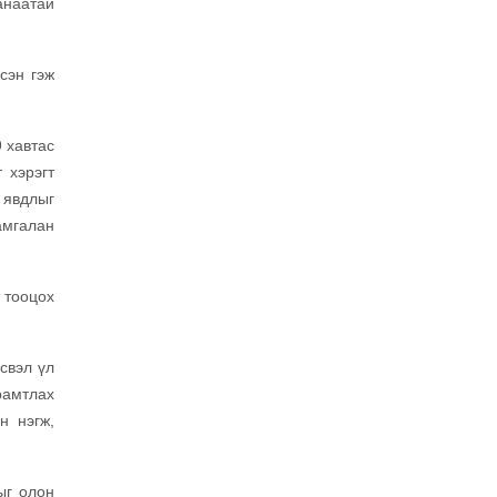
анаатай
сэн гэж
 хавтас
 хэрэгт
 явдлыг
амгалан
 тооцох
свэл үл
рамтлах
н нэгж,
ыг олон