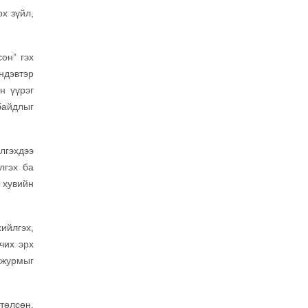
х зүйл,
он” гэх
ндэвтэр
н үүрэг
байдлыг
лгэхдээ
лгэх ба
 хувийн
ийлгэх,
чих эрх
 журмыг
төлсөн,