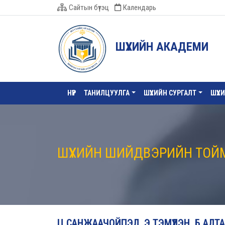
Сайтын бүтэц
Календарь
ШҮҮХИЙН АКАДЕМИ
НҮҮР
ТАНИЛЦУУЛГА
ШҮҮХИЙН СУРГАЛТ
ШҮҮХ
ШҮҮХИЙН ШИЙДВЭРИЙН ТОЙ
Ц.САНЖААЧОЙПЭЛ, Э.ТЭМҮҮЛЭН, Б.АЛ