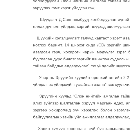
холбогдуулан Олон нийтийн амгалан тайван бай
учруулах гэмт хэрэг үйлдсэн гэж,
Шүүгдэгч Д.Саяннямбууд холбогдуулан хүний эр
яллах дүгнэлт үйлдэж, хэргийг шүүхэд шилжүүлсэн
Шүүхийн хэлэлцүүлэгт талууд хавтаст хэрэгт аваг
нотлох баримт, 14 ширхэг сиди /CD/ зэргийг ши
авагдсан гэрч, хохирогч нарын мэдүүлэг зэрэг
буулгасан дүрс бичлэг зэргийг шинжлэн судалсны 
тайван байдлыг алдагдуулах” гэх үйлдлийг шүүхээ
Учир нь Эрүүгийн хуулийн ерөнхий ангийн 2.2 ду
үйлдэл, эс үйлдэхүйг тусгайлан заана” гэж хуульчи
Эрүүгийн хуульд “Олон нийтийн амгалан тайван 
ялих зүйлээр шалтаглан хэрүүл маргаан өдөх, а
зэргээр хохирогчид хүч хэрэглэх болон хэрэглэ
байгууллагын хэвийн үйл ажиллагааг алдагдуулах,
Харин хүмүүс хоорондын зүй бус харьцаанаас ү