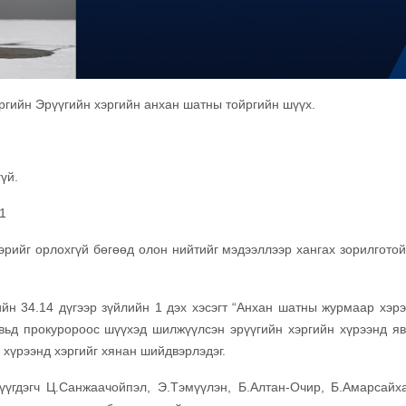
ргийн Эрүүгийн хэргийн анхан шатны тойргийн шүүх.
үй.
1
орлохгүй бөгөөд олон нийтийг мэдээллээр хангах зорилготой
 34.14 дүгээр зүйлийн 1 дэх хэсэгт “Анхан шатны журмаар хэрэ
вьд прокуророос шүүхэд шилжүүлсэн эрүүгийн хэргийн хүрээнд яв
йн хүрээнд хэргийг хянан шийдвэрлэдэг.
дэгч Ц.Санжаачойпэл, Э.Тэмүүлэн, Б.Алтан-Очир, Б.Амарсайх