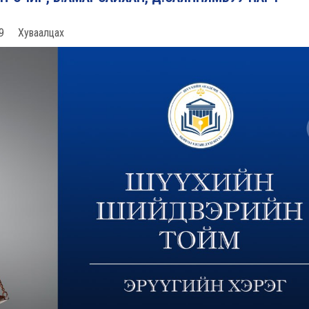
9
Хуваалцах