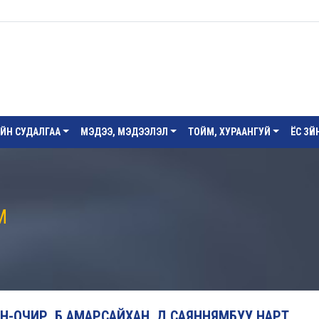
ИЙН СУДАЛГАА
МЭДЭЭ, МЭДЭЭЛЭЛ
ТОЙМ, ХУРААНГУЙ
ЁС ЗҮ
М
ТАН-ОЧИР, Б.АМАРСАЙХАН, Д.САЯННЯМБУУ НАРТ