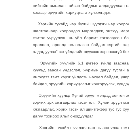
нийтийн амгалан тайван байдлыг алдагдуулсан гэ
хэсгээр эрүүгийн хариуцлага хүлээлгэдэг.
Хэргийн тухайд нэр бүхий шүүгдэгч нар хоорон
шалтгаанаар хоорондоо маргалдаж, энэхүү марг
гэмтэл учруулсан нь үйл баримт тогтоогдсон бө
оролцоо, өрнөлд нөлөөлсөн байдал зэргийг ха
алдагдуулах” гэх үйлдлийг шүүхээс хэрэгсэхгүй б
Эрүүгийн хуулийн 6.1 дүгээр зүйлд зааснаар 
хуульд заасан үндэслэл, журмын дагуу тусгай а
ингэхдээ гэмт хэрэг үйлдсэн нөхцөл байдал, учи
байдал, эрүүгийн хариуцлагыг хөнгөрүүлэх, хүндрү
Эрүүгийн хуульд Хүний эрүүл мэндэд хөнгөн хохи
зорчих эрх хязгаарлах гэсэн ял, Хүний эрүүл мэн
хязгаарлах, хорих гэсэн ял шийтгэхээр тус тус х
дагуу тохирох ялыг оногдуулдаг.
Хэргийн тухайд шүүгдэгч нар нь анх удаа гэмт 