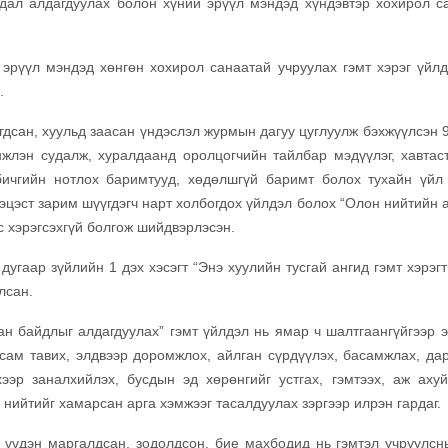
дал алдагдуулах болон хүний эрүүл мэндэд хүндэвтэр хохирол с
үүл мэндэд хөнгөн хохирол санаатай учруулах гэмт хэрэг үйлд
.
дсан, хуульд заасан үндэслэл журмын дагуу цуглуулж бэхжүүлсэн 9
нжлэн судалж, хуралдаанд оролцогчийн тайлбар мэдүүлэг, хавтаст
 бичгийн нотлох баримтууд, хөдөлшгүй баримт болох тухайн үйл
эцэст зарим шүүгдэгч нарт холбогдох үйлдэл болох “Олон нийтийн 
с хэрэгсэхгүй болгож шийдвэрлэсэн.
гаар зүйлийн 1 дэх хэсэгт “Энэ хуулийн тусгай ангид гэмт хэрэгт
лсан.
байдлыг алдагдуулах” гэмт үйлдэл нь ямар ч шалтгаангүйгээр э
гсам тавих, элдвээр доромжлох, айлган сүрдүүлэх, басамжлах, да
хээр заналхийлэх, бусдын эд хөрөнгийг устгах, гэмтээх, аж ахуй
 нийтийг хамарсан арга хэмжээг тасалдуулах зэргээр илрэн гардаг.
үдэн маргалдсан, зодолдсон, бие махбодид нь гэмтэл учруулсн