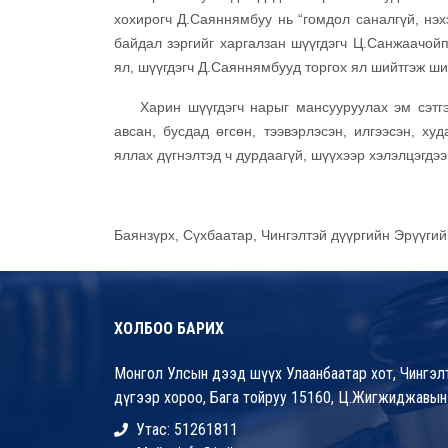
хохирогч Д.Саяннямбуу нь “гомдол саналгүй, нэх
байдал зэргийг харгалзан шүүгдэгч Ц.Санжаачойп
ял, шүүгдэгч Д.Саяннямбууд торгох ял шийтгэж ш
Харин шүүгдэгч нарыг мансууруулах эм сэтгэцэ
авсан, бусдад өгсөн, тээвэрлэсэн, илгээсэн, ху
яллах дүгнэлтэд ч дурдаагүй, шүүхээр хэлэлцэгдээ
Баянзүрх, Сүхбаатар, Чингэлтэй дүүргийн Эрүүги
ХОЛБОО БАРИХ
Монгол Улсын дээд шүүх Улаанбаатар хот, Чингэлт
дүгээр хороо, Бага тойруу 15160, Ц.Жигжиджавын
Утас: 51261811