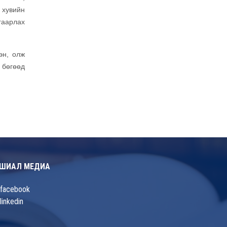
 хувийн
гаарлах
эн, олж
 бөгөөд
ШИАЛ МЕДИА
facebook
linkedin