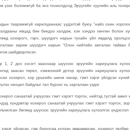
ж үзэх боломжгүй ба энэ тохиолдолд Эрүүгийн хуулийн аль тохиро
дын таарамжгүй харилцаанаас үүдэлтэй буюу “найз охин хоргоос
алдааны явцад бие биедээ халдаж, хэн хэндээ хөнгөн болон хү
гөөд хохирогч, гэрч, шүүгдэгч нарын тухайн үйл явдалд оролцсо
ргалзан зарим шүүгдэгч нарын “Олон нийтийн амгалан тайван 
олгож шийдвэрлэсэн.
1, 2 дох хэсэгт зааснаар шүүхээс эрүүгийн хариуцлага хүлээ
нгид заасан төрөл, хэмжээний дотор эрүүгийн хариуцлага хүлээ
рсан хохирол, хор уршгийн шинж чанар, гэмт хэрэг үйлдсэн хүний
үлэх нөхцөл байдлыг тал бүрээс нь харгалзан үздэг.
рол санаатай учруулах гэмт хэрэгт торгох, нийтэд тустай ажил х
дэд хүндэвтэр хохирол санаатай учруулах гэмт хэрэгт торгох, зор
уульчилсан бөгөөд шүүхээс эрүүгийн хариуцлага хүлээлгэх үндэслэл
хэрэг үйлдсэн, гэм буруугаа хүлээн зөвшөөрсөн, хохирол төлбөр 