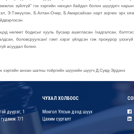
эмжлэх зүйлгүй” гэх хэргийн нөхцөл байдал болон шүүгдэгч нарын
эл, Э.Тэмүүлэн, Б.Алтан-Очир, Б.Амарсайхан нарт зорчих эрх хяз
ийдвэрлэсэн.
д нөлөөт бодисыг хууль бусаар ашигласан /хадгалсан, бэлтгэс
далдсан, боловсруулсан/ гэмт хэрэг үйлдсэн гэж прокурор үзээгүй
гүй асуудал болно.
йн хэргийн анхан
шатны тойргийн шүүхийн шүүгч Д.Сувд-Эрдэнэ
ЧУХАЛ ХОЛБООС
СО
эй дүүрэг, 1
Монгол Улсын дээд шүүх
 гудамж 7/1
Цахим сургалт