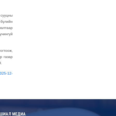
 сууцны
р бүлийн
лалтаар
үчингүй
огтоож,
р газар
й.
025-12-
ШИАЛ МЕДИА