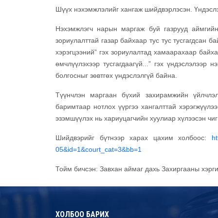
Шүүх нэхэмжлэлийг хангаж шийдвэрлэсэн. Үндэслэ
Нэхэмжлэгч нарын маргаж буй газрууд аймгийн
зориулалттай газар байхаар тус тус тусгагдсан б
хэрэгцээний” гэх зориулалтад хамаарахаар байха
өмчлүүлэхээр тусгагдаагүй...” гэх үндэслэлээр 
болгосныг зөвтгөх үндэслэлгүй байна.
Түүнчлэн маргаан бүхий захирамжийн үйлчлэл
баримтаар нотлох үүргээ хангалттай хэрэгжүүлээ
эзэмшүүлэх нь хариуцагчийн хуулиар хүлээсэн чиг
Шийдвэрийг бүтнээр харах цахим холбоос:
h
05&id=1&court_cat=3&bb=1
Тойм бичсэн: Завхан аймаг дахь Захиргааны хэрг
ХОЛБОО БАРИХ