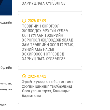
ХАРИУЦЛАГА ХҮЛЭЭЛГЭВ
2026-07-09
 өдрийн
ТЭЭВРИЙН ХЭРЭГСЭЛ
ЖОЛООДОХ ЭРХГҮЙ ҮЕДЭЭ
СОГТУУГААР ТЭЭВРИЙН
ХЭРЭГСЭЛ ЖОЛООДОЖ ЯВААД
ЗАМ ТЭЭВРИЙН ОСОЛ ГАРГАЖ,
ХҮНИЙ АМЬ НАСЫГ
ХОХИРООСОН ЭТГЭЭДЭД
ХАРИУЦЛАГА ХҮЛЭЭЛГЭВ
 бүлийн
2026-07-02
Хүнийг хүчээр алга болгох гэмт
үүлсэн,
хэргийн шинжийг тайлбарлахад
аанд нь
Олон улсын гэрээ, Конвенцыг
баримтална
гасан.