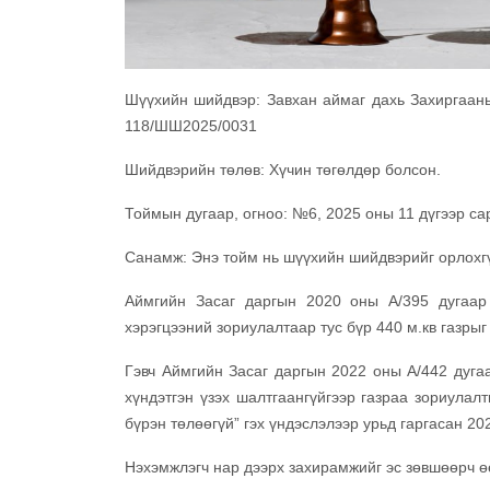
Шүүхийн шийдвэр: Завхан аймаг дахь Захиргаан
118/ШШ2025/0031
Шийдвэрийн төлөв: Хүчин төгөлдөр болсон.
Тоймын дугаар, огноо: №6, 2025 оны 11 дүгээр са
Санамж: Энэ тойм нь шүүхийн шийдвэрийг орлохгү
Аймгийн Засаг даргын 2020 оны А/395 дугаар 
хэрэгцээний зориулалтаар тус бүр 440 м.кв газры
Гэвч Аймгийн Засаг даргын 2022 оны А/442 дугаа
хүндэтгэн үзэх шалтгаангүйгээр газраа зориулал
бүрэн төлөөгүй” гэх үндэслэлээр урьд гаргасан 2
Нэхэмжлэгч нар дээрх захирамжийг эс зөвшөөрч өө