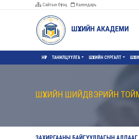
Сайтын бүтэц
Календарь
ШҮҮХИЙН АКАДЕМИ
НҮҮР
ТАНИЛЦУУЛГА
ШҮҮХИЙН СУРГАЛТ
ШҮҮХ
ШҮҮХИЙН ШИЙДВЭРИЙН ТОЙ
ЗАХИРГААНЫ БАЙГУУЛЛАГЫН АЛДААГ