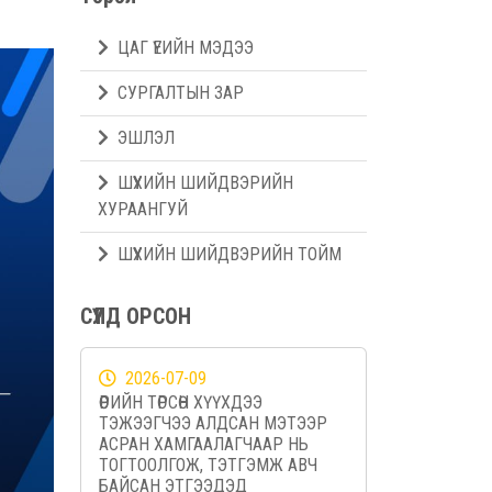
ЦАГ ҮЕИЙН МЭДЭЭ
СУРГАЛТЫН ЗАР
ЭШЛЭЛ
ШҮҮХИЙН ШИЙДВЭРИЙН
ХУРААНГУЙ
ШҮҮХИЙН ШИЙДВЭРИЙН ТОЙМ
СҮҮЛД ОРСОН
2026-07-09
ӨӨРИЙН ТӨРСӨН ХҮҮХДЭЭ
ТЭЖЭЭГЧЭЭ АЛДСАН МЭТЭЭР
АСРАН ХАМГААЛАГЧААР НЬ
ТОГТООЛГОЖ, ТЭТГЭМЖ АВЧ
БАЙСАН ЭТГЭЭДЭД