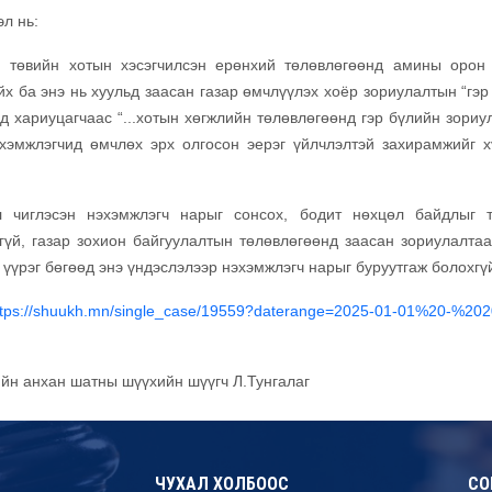
л нь:
 төвийн хотын хэсэгчилсэн ерөнхий төлөвлөгөөнд амины орон
айх ба энэ нь хуульд заасан газар өмчлүүлэх хоёр зориулалтын “гэ
д хариуцагчаас “...хотын хөгжлийн төлөвлөгөөнд гэр бүлийн зориу
нэхэмжлэгчид өмчлөх эрх олгосон эерэг үйлчлэлтэй захирамжийг х
 чиглэсэн нэхэмжлэгч нарыг сонсох, бодит нөхцөл байдлыг т
гүй, газар зохион байгуулалтын төлөвлөгөөнд заасан зориулалтаа
 үүрэг бөгөөд энэ үндэслэлээр нэхэмжлэгч нарыг буруутгаж болохгү
ttps://shuukh.mn/single_case/19559?daterange=2025-01-01%20-%202
ийн анхан шатны шүүхийн шүүгч Л.Тунгалаг
ЧУХАЛ ХОЛБООС
СО