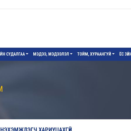
ИЙН СУДАЛГАА
МЭДЭЭ, МЭДЭЭЛЭЛ
ТОЙМ, ХУРААНГУЙ
ЁС ЗҮ
М
 НЭХЭМЖЛЭГЧ ХАРИУЦАХГҮЙ