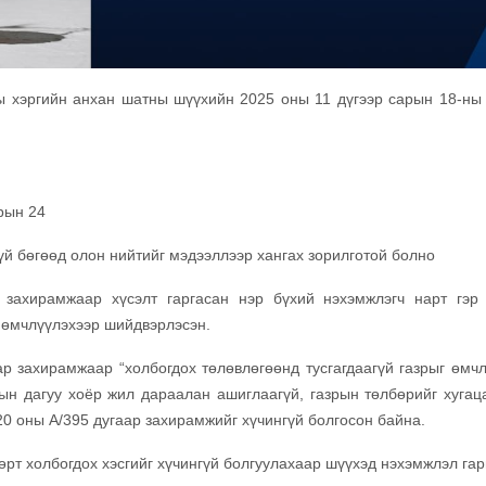
ы хэргийн анхан шатны шүүхийн 2025 оны 11 дүгээр сарын 18-ны
рын 24
й бөгөөд олон нийтийг мэдээллээр хангах зорилготой болно
захирамжаар хүсэлт гаргасан нэр бүхий нэхэмжлэгч нарт гэр
г өмчлүүлэхээр шийдвэрлэсэн.
р захирамжаар “холбогдох төлөвлөгөөнд тусгагдаагүй газрыг өмчл
тын дагуу хоёр жил дараалан ашиглаагүй, газрын төлбөрийг хугац
020 оны А/395 дугаар захирамжийг хүчингүй болгосон байна.
рт холбогдох хэсгийг хүчингүй болгуулахаар шүүхэд нэхэмжлэл гар