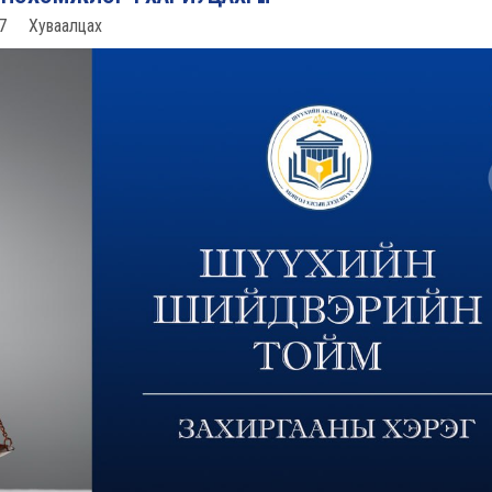
7
Хуваалцах