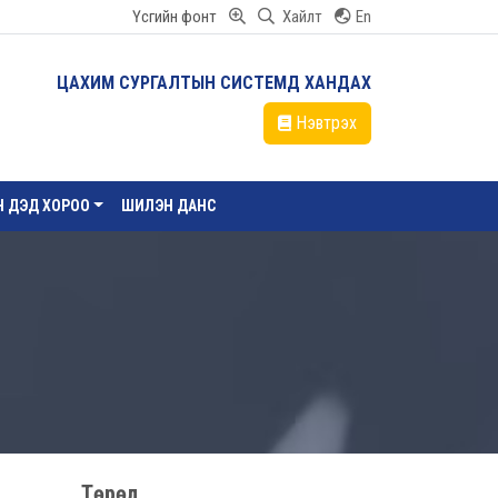
Үсгийн фонт
Хайлт
En
ЦАХИМ СУРГАЛТЫН СИСТЕМД ХАНДАХ
Нэвтрэх
ЙН ДЭД ХОРОО
ШИЛЭН ДАНС
Төрөл