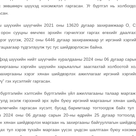
с зөвшөөрч шүүхэд нэхэмжлэл гаргасан. Уг бүртгэл нь холбогдо
асан.
ны шүүхийн шүүгчийн 2021 оны 13620 дугаар захирамжаар О, 
 орон сууцны өмчлөх эрхийн гэрчилгээг гаргах өгөхийг даалгах
рэг үүсгэж, 2022 оны 6446 дугаар захирамжаар уг иргэний хэргий
гацаагаар түдгэлзүүлж тус тус шийдвэрлэсэн байна.
ээд шүүхийн нийт шүүгчийн хуралдааны 2024 оны 06 дугаар сары
хиргааны хэргийн шүүхийн харьяаллыг зааглахтай холбоотой хо
захиргааны хэрэг хянан шийдвэрлэх ажиллагааг иргэний хэргий
” гэх хүсэлтийг гаргасан.
 бүртгэлийн хэлтсийн бүртгэлийн үйл ажиллагааны талаар маргаж
улд эхэлж гэрээний эрх зүйн буюу иргэний маргааныг хянан ший
лөгчийн гаргасан хүсэлт, бусад баримтаар тогтоогдож байх тул
 2024 оны 06 дугаар сарын 20-ны өдрийн 25 дугаар тогтоолд
йн хянан шийдвэрлэх маргаан нь захиргааны байгууллагын шийдвэр
ах тул хэрэв тухайн маргаан үүсэх үндсэн шалтгаан буюу нэхэм