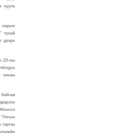
х хууль
С нарын
” тухай
г дээрх
н 20-ны
лбогдох
г хянан
 байгаа
двэрлэх
 Монгол
 “Улсын
 гаргах
жлэлийн