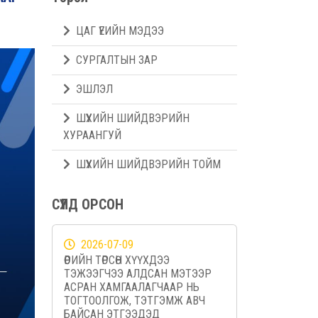
ЦАГ ҮЕИЙН МЭДЭЭ
СУРГАЛТЫН ЗАР
ЭШЛЭЛ
ШҮҮХИЙН ШИЙДВЭРИЙН
ХУРААНГУЙ
ШҮҮХИЙН ШИЙДВЭРИЙН ТОЙМ
СҮҮЛД ОРСОН
2026-07-09
ӨӨРИЙН ТӨРСӨН ХҮҮХДЭЭ
ТЭЖЭЭГЧЭЭ АЛДСАН МЭТЭЭР
АСРАН ХАМГААЛАГЧААР НЬ
ТОГТООЛГОЖ, ТЭТГЭМЖ АВЧ
БАЙСАН ЭТГЭЭДЭД