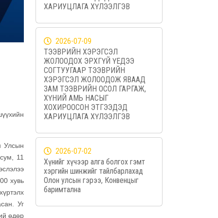
ХАРИУЦЛАГА ХҮЛЭЭЛГЭВ
2026-07-09
ТЭЭВРИЙН ХЭРЭГСЭЛ
ЖОЛООДОХ ЭРХГҮЙ ҮЕДЭЭ
СОГТУУГААР ТЭЭВРИЙН
ХЭРЭГСЭЛ ЖОЛООДОЖ ЯВААД
ЗАМ ТЭЭВРИЙН ОСОЛ ГАРГАЖ,
ХҮНИЙ АМЬ НАСЫГ
ХОХИРООСОН ЭТГЭЭДЭД
шүүхийн
ХАРИУЦЛАГА ХҮЛЭЭЛГЭВ
н Улсын
2026-07-02
сум, 11
Хүнийг хүчээр алга болгох гэмт
дэслэлээ
хэргийн шинжийг тайлбарлахад
Олон улсын гэрээ, Конвенцыг
100 хувь
баримтална
хүртэлх
сан. Уг
ий өдөр