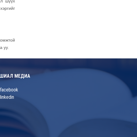
ол шүүх
хэргийг
гомжтой
 уу.
ШИАЛ МЕДИА
facebook
linkedin