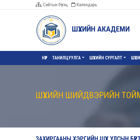
Сайтын бүтэц
Календарь
ШҮҮХИЙН АКАДЕМИ
НҮҮР
ТАНИЛЦУУЛГА
ШҮҮХИЙН СУРГАЛТ
ШҮҮХ
ШҮҮХИЙН ШИЙДВЭРИЙН ТОЙ
ЗАХИРГААНЫ ХЭРГИЙН ШҮҮХ УЛСЫН БҮ