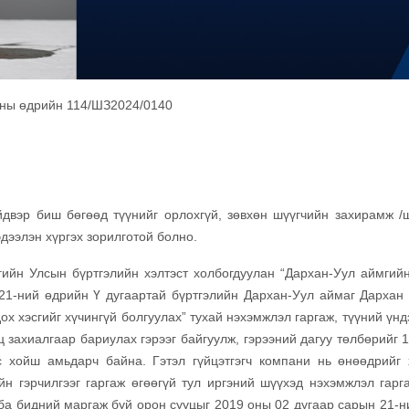
2-ны өдрийн 114/ШЗ2024/0140
двэр биш бөгөөд түүнийг орлохгүй, зөвхөн шүүгчийн захирамж /
дээлэн хүргэх зорилготой болно.
ийн Улсын бүртгэлийн хэлтэст холбогдуулан “Дархан-Уул аймгий
21-ний өдрийн Ү дугаартай бүртгэлийн Дархан-Уул аймаг Дархан 
ох хэсгийг хүчингүй болгуулах” тухай нэхэмжлэл гаргаж, түүний үн
ц захиалгаар бариулах гэрээг байгуулж, гэрээний дагуу төлбөрийг 
 хойш амьдарч байна. Гэтэл гүйцэтгэгч компани нь өнөөдрийг 
н гэрчилгээг гаргаж өгөөгүй тул иргэний шүүхэд нэхэмжлэл гарга
н ба бидний маргаж буй орон сууцыг 2019 оны 02 дугаар сарын 21-н