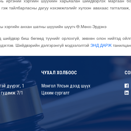
нь иргэний хэргийн шүүхийн харьяалан шийдвэрлэх маргаан б
 гэж тайлбарласны дагуу нэхэмжлэлийг хүлээн авахаас татгалзаж, 
аны хэргийн анхан шатны шүүхийн шүүгч Ө.Мөнх-Эрдэнэ
 шийдвэр биш бөгөөд түүнийг орлохгүй, зөвхөн олон нийтэд ойл
мдэглэв. Шийдвэрийн дэлгэрэнгүй мэдээлэлтэй
ЭНД ДАРЖ
танилцана
ЧУХАЛ ХОЛБООС
СО
эй дүүрэг, 1
Монгол Улсын дээд шүүх
 гудамж 7/1
Цахим сургалт