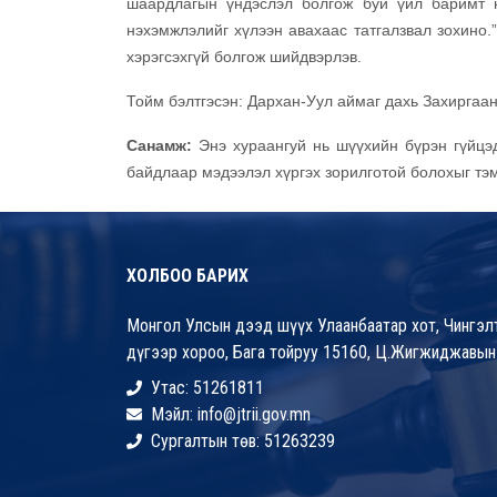
шаардлагын үндэслэл болгож буй үйл баримт 
нэхэмжлэлийг хүлээн авахаас татгалзвал зохино.”
хэрэгсэхгүй болгож шийдвэрлэв.
Тойм бэлтгэсэн: Дархан-Уул аймаг дахь Захирга
Санамж:
Энэ хураангуй нь шүүхийн бүрэн гүйцэд
байдлаар мэдээлэл хүргэх зорилготой болохыг тэ
ХОЛБОО БАРИХ
Монгол Улсын дээд шүүх Улаанбаатар хот, Чингэлт
дүгээр хороо, Бага тойруу 15160, Ц.Жигжиджавын
Утас: 51261811
Мэйл: info@jtrii.gov.mn
Сургалтын төв: 51263239