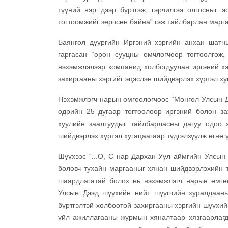
түүний нэр дээр бүртгэж, гэрчилгээ олгосныг э
тогтоомжийг зөрчсөн байна” гэж тайлбарлан марг
Баянгол дүүргийн Иргэний хэргийн анхан шат
гаргасан “орон сууцны өмчлөгчөөр тогтоолгож,
нэхэмжлэлээр компанид холбогдуулан иргэний хэ
захиргааны хэргийг эцэслэн шийдвэрлэх хүртэл ху
Нэхэмжлэгч нарын өмгөөлөгчөөс “Монгол Улсын Д
өдрийн 25 дугаар тогтоолоор иргэний болон за
хуулийн заалтуудыг тайлбарласны дагуу одоо 
шийдвэрлэх хүртэл хугацаагаар түдгэлзүүлж өгнө үү
Шүүхээс “...О, С нар Дархан-Уул аймгийн Улсын
боловч тухайн маргааныг хянан шийдвэрлэхийн т
шаардлагатай болох нь нэхэмжлэгч нарын өмгөө
Улсын Дээд шүүхийн нийт шүүгчийн хуралдааны
бүртгэлтэй холбоотой захиргааны хэргийн шүүхи
үйл ажиллагааны журмын хяналтаар хязгаарлагд