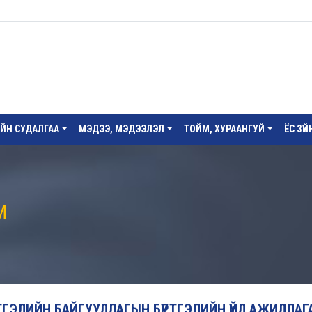
ИЙН СУДАЛГАА
МЭДЭЭ, МЭДЭЭЛЭЛ
ТОЙМ, ХУРААНГУЙ
ЁС ЗҮ
М
РТГЭЛИЙН БАЙГУУЛЛАГЫН БҮРТГЭЛИЙН ҮЙЛ АЖИЛЛАГ