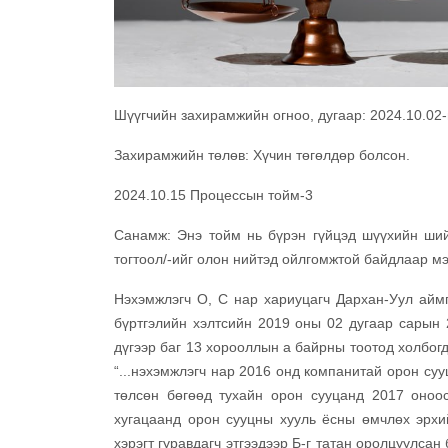
Шүүгчийн захирамжийн огноо, дугаар: 2024.10.0
Захирамжийн төлөв: Хүчин төгөлдөр болсон.
2024.10.15 Процессын тойм-3
Санамж: Энэ тойм нь бүрэн гүйцэд шүүхийн ший
тогтоол/-ийг олон нийтэд ойлгомжтой байдлаар мэ
Нэхэмжлэгч О, С нар хариуцагч Дархан-Уул аймг
бүртгэлийн хэлтсийн 2019 оны 02 дугаар сарын 
дүгээр баг 13 хорооллын а байрны тоотод холбогд
“...нэхэмжлэгч нар 2016 онд компанитай орон суу
төлсөн бөгөөд тухайн орон сууцанд 2017 оноос
хугацаанд орон сууцны хууль ёсны өмчлөх эрхий
хэрэгт гуравдагч этгээдээр Б-г татан оролцуулса