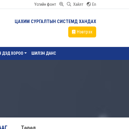
Үсгийн фонт
Хайлт
En
ЦАХИМ СУРГАЛТЫН СИСТЕМД ХАНДАХ
Нэвтрэх
ЙН ДЭД ХОРОО
ШИЛЭН ДАНС
ААГ
Төрөл