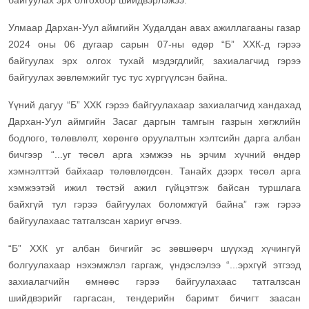
байгуулах эрх олгохоор шийдвэрлэжээ.
Улмаар Дархан-Уул аймгийн Худалдан авах ажиллагааны газар
2024 оны 06 дугаар сарын 07-ны өдөр “Б” ХХК-д гэрээ
байгуулах эрх олгох тухай мэдэгдлийг, захиалагчид гэрээ
байгуулах зөвлөмжийг тус тус хүргүүлсэн байна.
Үүний дагуу “Б” ХХК гэрээ байгуулахаар захиалагчид хандахад
Дархан-Уул аймгийн Засаг даргын тамгын газрын хөгжлийн
бодлого, төлөвлөлт, хөрөнгө оруулалтын хэлтсийн дарга албан
бичгээр “...уг төсөл арга хэмжээ нь эрчим хүчний өндөр
хэмнэлттэй байхаар төлөвлөгдсөн. Танайх дээрх төсөл арга
хэмжээтэй ижил төстэй ажил гүйцэтгэж байсан туршлага
байхгүй тул гэрээ байгуулах боломжгүй байна” гэж гэрээ
байгуулахаас татгалзсан хариуг өгчээ.
“Б” ХХК уг албан бичгийг эс зөвшөөрч шүүхэд хүчингүй
болгуулахаар нэхэмжлэл гаргаж, үндэслэлээ “...эрхгүй этгээд
захиалагчийн өмнөөс гэрээ байгуулахаас татгалзсан
шийдвэрийг гаргасан, тендерийн баримт бичигт заасан