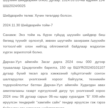
Шүүхийн шийдвэрийн огноо, дугаар: 2024.09.05-ны өдрийн 114/
ШШ2024/0025
Шийдвэрийн төлөв: Хүчин төгөлдөр болсон.
2024.11.30 Шийдвэрийн тойм-7
Санамж: Энэ тойм нь бүрэн гүйцэд шүүхийн шийдвэр биш
бөгөөд түүнийг орлохгүй, зөвхөн шүүгчийн захирамж /шүүхийн
тогтоол/-ийг олон нийтэд ойлгомжтой байдлаар мэдээлэн
хүргэх зорилготой болно.
Дархан-Уул аймгийн Засаг дарга 2024 оны 000 дүгээр
тушаалаар Цэцэрлэгийн барилга, 150 ор БШУЯ/20240101107
дугаар бүхий төсөл арга хэмжээний гүйцэтгэгчийг сонгон
шалгаруулах үнэлгээний хороог байгуулж, техникийн
тодорхойлолтыг батлан Дархан-Уул аймгийн Худалдан авах
ажиллагааны газарт хүргүүлсний дагуу тус үнэлгээний хороо
2024 оны 06 дугаар сарын 06-ны өдөр хуралдаж “Б” ХХК-ийн
ирүүлсэн тендерийг “хамгийн сайн” тендер ирүүлсэн гэж гэрээ