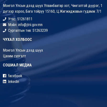
Монгол Улсын дээд шүүх Улаанбаатар хот, Чингэлтэй дүүрэг, 1
дүгээр хороо, Бага тойруу 15160, Ц.Жигжиджавын гудамж 7/1
Утас: 51261811
Мэйл: info@jtrii.gov.mn
Сургалтын төв: 51263239
ЧУХАЛ ХОЛБООС
Монгол Улсын дээд шүүх
Цахим сургалт
СОШИАЛ МЕДИА
facebook
linkedin