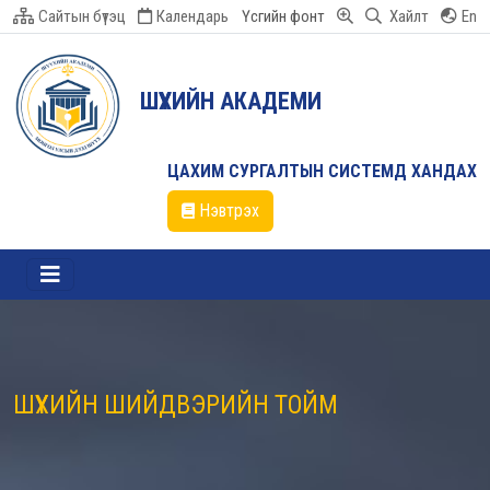
Сайтын бүтэц
Календарь
Үсгийн фонт
Хайлт
En
ШҮҮХИЙН АКАДЕМИ
ЦАХИМ СУРГАЛТЫН СИСТЕМД ХАНДАХ
Нэвтрэх
ШҮҮХИЙН ШИЙДВЭРИЙН ТОЙМ