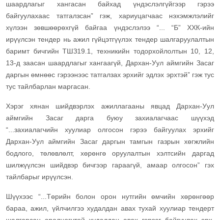
шаардлагыг хангасан байхад үндэслэлгүйгээр гэрээ
байгуулахаас татгалзсан” гэж, хариуцагчаас нэхэмжлэлийг
хүлээн зөвшөөрөхгүй байгаа үндэслэлээ “... “Б” ХХК-ийн
ирүүлсэн тендер нь ажил гүйцэтгүүлэх тендер шалгаруулалтын
баримт бичгийн ТШЗ19.1, техникийн тодорхойлолтын 10, 12,
13-д заасан шаардлагыг хангаагүй, Дархан-Уул аймгийн Засаг
даргын өмнөөс гэрээнээс татгалзах эрхийг эдлэх эрхтэй” гэж тус
тус тайлбарлан маргасан.
Хэрэг хянан шийдвэрлэх ажиллагааны явцад Дархан-Уул
аймгийн Засаг дарга буюу захиалагчаас шүүхэд
“...захиалагчийн хуулиар олгосон гэрээ байгуулах эрхийг
Дархан-Уул аймгийн Засаг даргын тамгын газрын хөгжлийн
бодлого, төлөвлөлт, хөрөнгө оруулалтын хэлтсийн даргад
шилжүүлсэн шийдвэр бичгээр гараагүй, амаар олгосон” гэх
тайлбарыг ирүүлсэн.
Шүүхээс “...Төрийн болон орон нутгийн өмчийн хөрөнгөөр
бараа, ажил, үйлчилгээ худалдан авах тухай хуулиар тендерт