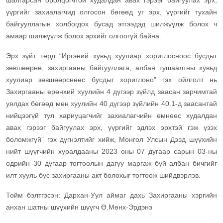
шалгарсан оролцогчтой худалдан авах гэрээг байгуулах эрх,
үүргийг захиалагчид олгосон бөгөөд уг эрх, үүргийг тухайн
байгууллагын холбогдох бусад этгээдэд шилжүүлж болох ч
амаар шилжүүлж болох эрхийг олгоогүй байна.
Эрх зүйт төрд “Иргэний хувьд хуулиар хориглосноос бусдыг
зөвшөөрнө, захиргааны байгууллага, албан тушаалтны хувьд
хуулиар зөвшөөрснөөс бусдыг хориглоно” гэх ойлголт нь
Захиргааны ерөнхий хуулийн 4 дүгээр зүйлд заасан зарчимтай
уялдах бөгөөд мөн хуулийн 40 дүгээр зүйлийн 40.1-д заасантай
нийцээгүй тул хариуцагчийг захиалагчийн өмнөөс худалдан
авах гэрээг байгуулах эрх, үүргийг эдлэх эрхтэй гэж үзэх
боломжгүй” гэх дүгнэлтийг хийж, Монгол Улсын Дээд шүүхийн
нийт шүүгчийн хуралдааны 2023 оны 07 дугаар сарын 03-ны
өдрийн 30 дугаар тогтоолын дагуу маргаж буй албан бичгийг
илт хууль бус захиргааны акт болохыг тогтоож шийдвэрлэв.
Тойм бэлтгэсэн: Дархан-Уул аймаг дахь Захиргааны хэргийн
анхан шатны шүүхийн шүүгч Ө.Мөнх-Эрдэнэ