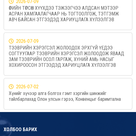
2026-07-09
ӨӨРИЙН ТӨРСӨН ХҮҮХДЭЭ ТЭЖЭЭГЧЭЭ АЛДСАН МЭТЭЭР
АСРАН ХАМГААЛАГЧААР НЬ ТОГТООЛГОЖ, ТЭТГЭМЖ
АВЧ БАЙСАН ЭТГЭЭДЭД ХАРИУЦЛАГА ХҮЛЭЭЛГЭВ
2026-07-09
ТЭЭВРИЙН ХЭРЭГСЭЛ ЖОЛООДОХ ЭРХГҮЙ ҮЕДЭЭ
СОГТУУГААР ТЭЭВРИЙН ХЭРЭГСЭЛ ЖОЛООДОЖ ЯВААД
ЗАМ ТЭЭВРИЙН ОСОЛ ГАРГАЖ, ХҮНИЙ АМЬ НАСЫГ
ХОХИРООСОН ЭТГЭЭДЭД ХАРИУЦЛАГА ХҮЛЭЭЛГЭВ
2026-07-02
Хүнийг хүчээр алга болгох гэмт хэргийн шинжийг
тайлбарлахад Олон улсын гэрээ, Конвенцыг баримтална
ХОЛБОО БАРИХ