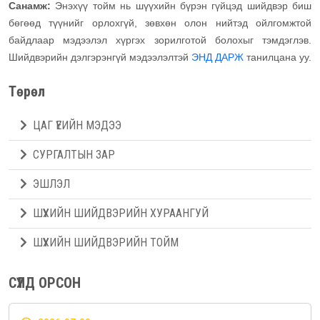
Санамж:
Энэхүү тойм нь шүүхийн бүрэн гүйцэд шийдвэр биш
бөгөөд түүнийг орлохгүй, зөвхөн олон нийтэд ойлгомжтой
байдлаар мэдээлэл хүргэх зорилготой болохыг тэмдэглэв.
Шийдвэрийн дэлгэрэнгүй мэдээлэлтэй
ЭНД ДАРЖ
танилцана уу.
Төрөл
ЦАГ ҮЕИЙН МЭДЭЭ
СУРГАЛТЫН ЗАР
ЭШЛЭЛ
ШҮҮХИЙН ШИЙДВЭРИЙН ХУРААНГУЙ
ШҮҮХИЙН ШИЙДВЭРИЙН ТОЙМ
СҮҮЛД ОРСОН