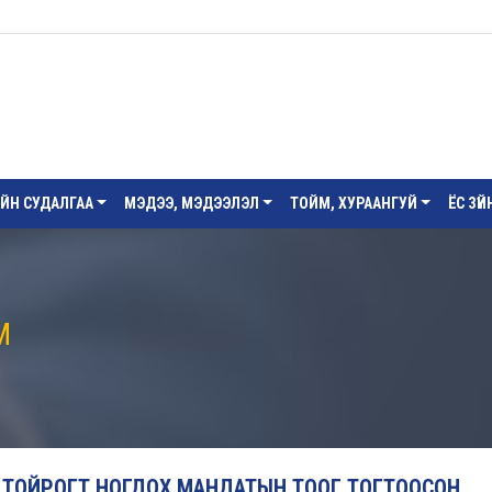
ИЙН СУДАЛГАА
МЭДЭЭ, МЭДЭЭЛЭЛ
ТОЙМ, ХУРААНГУЙ
ЁС ЗҮ
М
 ТОЙРОГТ НОГДОХ МАНДАТЫН ТООГ ТОГТООСОН