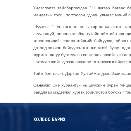
Үндэслэлээ тайлбарлахдаа “11 дүгээр багаас б
мандатын тоог 1 тогтоосон, үүний улмаас миний со
Шүүхээс “...уг тогтоол нь захиргааны актын г
агуулаагүй, өөрөөр хэлбэл тухайн аймгийн иргэд
төлөөлөгчдийг сонгох тойргийг байгуулж, тойрогт
дотоод зохион байгуулалтын шинжтэй буюу гадагш
журмын дагуу бүртгүүлэн сонгогдох эрхийг хязгаар
нэхэмжлэлийг хүлээн авахаас татгалзаж шийдвэрл
Тойм бэлтгэсэн: Дархан-Уул аймаг дахь Захирга
Санамж:
Энэ хураангуй нь шүүхийн бүрэн гүйцэд
байдлаар мэдээлэл хүргэх зорилготой болохыг тэ
ХОЛБОО БАРИХ