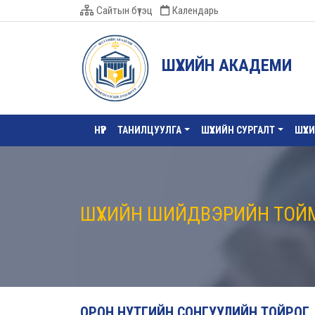
Сайтын бүтэц
Календарь
ШҮҮХИЙН АКАДЕМИ
НҮҮР
ТАНИЛЦУУЛГА
ШҮҮХИЙН СУРГАЛТ
ШҮҮХ
ШҮҮХИЙН ШИЙДВЭРИЙН ТОЙ
ОРОН НУТГИЙН СОНГУУЛИЙН ТОЙРОГ,