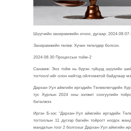
Шүүгчийн захирамжийн огноо, дугаар: 2024.08.07
Захирамжийн төлөв: Хүчин төгөлдөр болсон.
2024.08.30 Процессын тойм-2
Санамж: Энэ тойм нь бүрэн гүйцэд шүүхийн ший
тогтоол/-ийг олон нийтэд ойлгомжтой байдлаар мэ
Дархан-Уул аймгийн иргэдийн Төлөөлөгчдийн Хура
тус Хурлын 2024 оны ээлжит сонгуулийн тойрог,
баталжээ.
Иргэн Б-ээс “Дархан-Уул аймгийн иргэдийн Тө
тогтоолын 11 дүгээр багийн тойрогт ногдох ман
мандатын тоог 2 болгохыг Дархан-Уул аймгийн ир