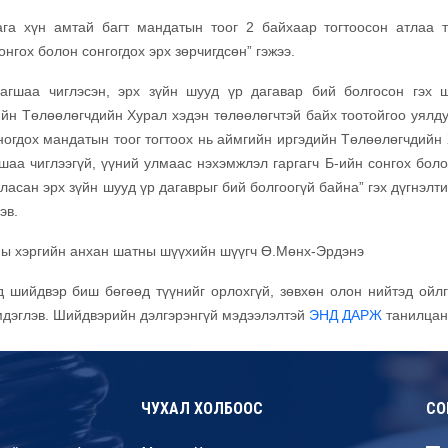
ага хүн амтай багт мандатын тоог 2 байхаар тогтоосон атлаа т
нгох болон сонгогдох эрх зөрчигдсөн” гэжээ.
адагшаа чиглэсэн, эрх зүйн шууд үр дагавар бий болгосон гэх 
ийн Төлөөлөгчдийн Хурал хэдэн төлөөлөгчтэй байх тоотойгоо уялду
 ногдох мандатын тоог тогтоох нь аймгийн иргэдийн Төлөөлөгчдийн
аа чиглээгүй, үүний улмаас нэхэмжлэл гаргагч Б-ийн сонгох боло
ласан эрх зүйн шууд үр дагаврыг бий болгоогүй байна” гэх дүгнэлт
эв.
аны хэргийн анхан шатны шүүхийн шүүгч Ө.Мөнх-Эрдэнэ
 шийдвэр биш бөгөөд түүнийг орлохгүй, зөвхөн олон нийтэд ойл
мдэглэв. Шийдвэрийн дэлгэрэнгүй мэдээлэлтэй
ЭНД ДАРЖ
танилцана
ЧУХАЛ ХОЛБООС
СО