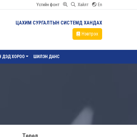
Үсгийн фонт
Хайлт
En
ЦАХИМ СУРГАЛТЫН СИСТЕМД ХАНДАХ
Нэвтрэх
ЙН ДЭД ХОРОО
ШИЛЭН ДАНС
Төрөл