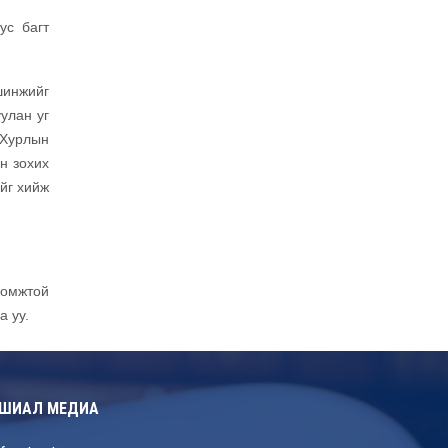
ус багт
шинжийг
улан уг
 Хурлын
н зохих
ийг хийж
гомжтой
 уу.
ШИАЛ МЕДИА