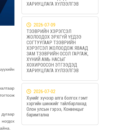
ХАРИУЦЛАГА ХҮЛЭЭЛГЭВ
2026-07-09
ТЭЭВРИЙН ХЭРЭГСЭЛ
ЖОЛООДОХ ЭРХГҮЙ ҮЕДЭЭ
СОГТУУГААР ТЭЭВРИЙН
ХЭРЭГСЭЛ ЖОЛООДОЖ ЯВААД
ЗАМ ТЭЭВРИЙН ОСОЛ ГАРГАЖ,
ХҮНИЙ АМЬ НАСЫГ
ХОХИРООСОН ЭТГЭЭДЭД
шүүхийн
ХАРИУЦЛАГА ХҮЛЭЭЛГЭВ
ралтаар
2026-07-02
тогтоож
Хүнийг хүчээр алга болгох гэмт
хэргийн шинжийг тайлбарлахад
Олон улсын гэрээ, Конвенцыг
 дугаар
баримтална
 ногдох
байна.