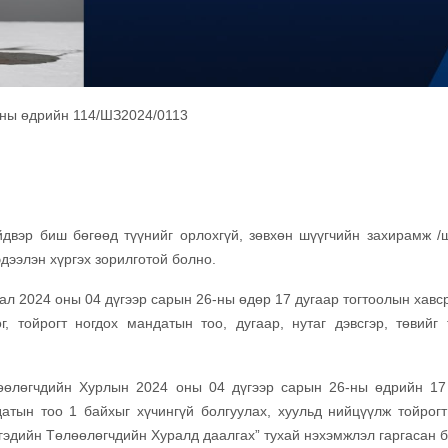
-ны өдрийн 114/ШЗ2024/0113
двэр биш бөгөөд түүнийг орлохгүй, зөвхөн шүүгчийн захирамж /
дээлэн хүргэх зорилготой болно.
л 2024 оны 04 дүгээр сарын 26-ны өдөр 17 дугаар тогтоолын хавс
 тойрогт ногдох мандатын тоо, дугаар, нутаг дэвсгэр, төвийг 
лөөлөгчдийн Хурлын 2024 оны 04 дүгээр сарын 26-ны өдрийн 17
датын тоо 1 байхыг хүчингүй болгуулах, хуульд нийцүүлж тойрогт
гэдийн Төлөөлөгчдийн Хуралд даалгах” тухай нэхэмжлэл гаргасан 