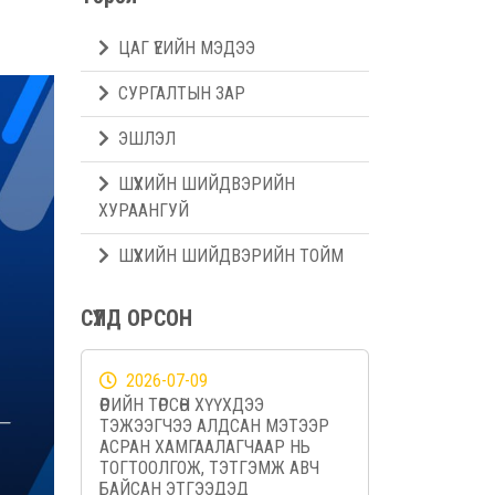
ЦАГ ҮЕИЙН МЭДЭЭ
СУРГАЛТЫН ЗАР
ЭШЛЭЛ
ШҮҮХИЙН ШИЙДВЭРИЙН
ХУРААНГУЙ
ШҮҮХИЙН ШИЙДВЭРИЙН ТОЙМ
СҮҮЛД ОРСОН
2026-07-09
ӨӨРИЙН ТӨРСӨН ХҮҮХДЭЭ
ТЭЖЭЭГЧЭЭ АЛДСАН МЭТЭЭР
АСРАН ХАМГААЛАГЧААР НЬ
ТОГТООЛГОЖ, ТЭТГЭМЖ АВЧ
БАЙСАН ЭТГЭЭДЭД