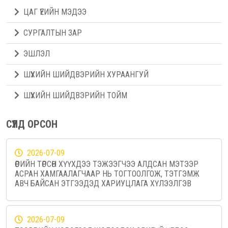
ЦАГ ҮЕИЙН МЭДЭЭ
СУРГАЛТЫН ЗАР
ЭШЛЭЛ
ШҮҮХИЙН ШИЙДВЭРИЙН ХУРААНГУЙ
ШҮҮХИЙН ШИЙДВЭРИЙН ТОЙМ
СҮҮЛД ОРСОН
2026-07-09
ӨӨРИЙН ТӨРСӨН ХҮҮХДЭЭ ТЭЖЭЭГЧЭЭ АЛДСАН МЭТЭЭР
АСРАН ХАМГААЛАГЧААР НЬ ТОГТООЛГОЖ, ТЭТГЭМЖ
АВЧ БАЙСАН ЭТГЭЭДЭД ХАРИУЦЛАГА ХҮЛЭЭЛГЭВ
2026-07-09