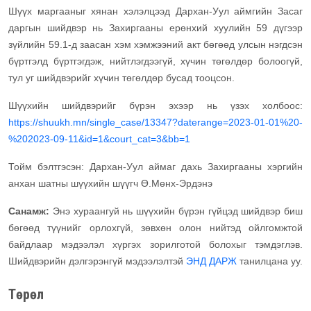
Шүүх маргааныг хянан хэлэлцээд Дархан-Уул аймгийн Засаг
даргын шийдвэр нь Захиргааны ерөнхий хуулийн 59 дүгээр
зүйлийн 59.1-д заасан хэм хэмжээний акт бөгөөд улсын нэгдсэн
бүртгэлд бүртгэгдэж, нийтлэгдээгүй, хүчин төгөлдөр болоогүй,
тул уг шийдвэрийг хүчин төгөлдөр бусад тооцсон.
Шүүхийн шийдвэрийг бүрэн эхээр нь үзэх холбоос:
https://shuukh.mn/single_case/13347?daterange=2023-01-01%20-
%202023-09-11&id=1&court_cat=3&bb=1
Тойм бэлтгэсэн: Дархан-Уул аймаг дахь Захиргааны хэргийн
анхан шатны шүүхийн шүүгч Ө.Мөнх-Эрдэнэ
Санамж:
Энэ хураангуй нь шүүхийн бүрэн гүйцэд шийдвэр биш
бөгөөд түүнийг орлохгүй, зөвхөн олон нийтэд ойлгомжтой
байдлаар мэдээлэл хүргэх зорилготой болохыг тэмдэглэв.
Шийдвэрийн дэлгэрэнгүй мэдээлэлтэй
ЭНД ДАРЖ
танилцана уу.
Төрөл