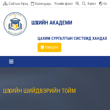
Сайтын бүтэц
Календарь
Үсгийн фонт
Хайлт
En
ШҮҮХИЙН АКАДЕМИ
ЦАХИМ СУРГАЛТЫН СИСТЕМД ХАНДАХ
Нэвтрэх
ШҮҮХИЙН ШИЙДВЭРИЙН ТОЙМ