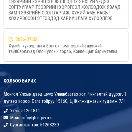
ТЭЭВРИЙН ХЭРЭГСЭЛ ЖОЛООДОХ ЭРХГҮЙ ҮЕДЭЭ
СОГТУУГААР ТЭЭВРИЙН ХЭРЭГСЭЛ ЖОЛООДОЖ ЯВААД
ЗАМ ТЭЭВРИЙН ОСОЛ ГАРГАЖ, ХҮНИЙ АМЬ НАСЫГ
ХОХИРООСОН ЭТГЭЭДЭД ХАРИУЦЛАГА ХҮЛЭЭЛГЭВ
2026-07-02
Хүнийг хүчээр алга болгох гэмт хэргийн шинжийг
тайлбарлахад Олон улсын гэрээ, Конвенцыг баримтална
ХОЛБОО БАРИХ
Монгол Улсын дээд шүүх Улаанбаатар хот, Чингэлтэй дүүрэг, 1
дүгээр хороо, Бага тойруу 15160, Ц.Жигжиджавын гудамж 7/1
Утас: 51261811
Мэйл: info@jtrii.gov.mn
Сургалтын төв: 51263239