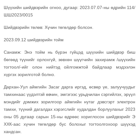
Шүүхийн шийдвэрийн огноо, дугаар: 2023.07.07-ны өдрийн 114/
ШШ2023/0015
Шийдвэрийн төлөв: Хүчин төгөлдөр болсон.
2023.09.12 шийдвэрийн тойм
Санамж: Энэ тойм нь бүрэн гүйцэд шүүхийн шийдвэр биш
бөгөөд түүнийг орлохгүй, зөвхөн шүүгчийн захирамж /шүүхийн
тогтоол/-ийг олон нийтэд ойлгомжтой байдлаар мэдээлэн
хүргэх зорилготой болно.
Дархан-Уул аймгийн Засаг дарга иргэд, өсвөр үе, залуучуудыг
тамхинаас үүдэлтэй өвчин, эмгэгээс урьдчилан сэргийлэх, эрүүл
мэндийг дэмжих зорилгоор аймгийн нутаг дэвсгэрт электрон
тамхи, түүний дагалдах хэрэгслийг худалдан борлуулахыг 2023
оны 05 дугаар сарын 15-ны өдрөөс хориглосон шийдвэрийг Э
ХХК-аас хүчин төгөлдөр бус болохыг тогтоолгохоор шүүхэд
хандсан.