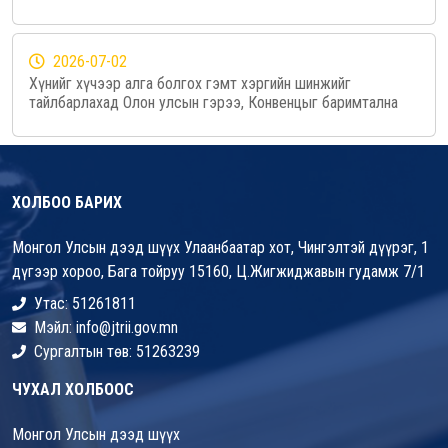
2026-07-02
Хүнийг хүчээр алга болгох гэмт хэргийн шинжийг
тайлбарлахад Олон улсын гэрээ, Конвенцыг баримтална
ХОЛБОО БАРИХ
Монгол Улсын дээд шүүх Улаанбаатар хот, Чингэлтэй дүүрэг, 1
дүгээр хороо, Бага тойруу 15160, Ц.Жигжиджавын гудамж 7/1
Утас: 51261811
Мэйл: info@jtrii.gov.mn
Сургалтын төв: 51263239
ЧУХАЛ ХОЛБООС
Монгол Улсын дээд шүүх