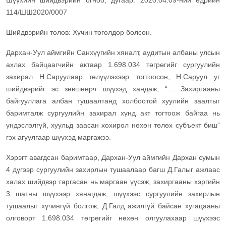
Шүүхийн шийдвэрийн огноо, дугаар: 2020.04.09-ний өдрийн
114/ШШ2020/0007
Шийдвэрийн төлөв: Хүчин төгөлдөр болсон.
Дархан-Уул аймгийн Санхүүгийн хяналт, аудитын албаны улсын
ахлах байцаагчийн актаар 1.698.034 төгрөгийг сургуулийн
захирал Н.Саруулаар төлүүлэхээр тогтоосон, Н.Саруул уг
шийдвэрийг эс зөвшөөрч шүүхэд хандаж, “… Захиргааны
байгууллага албан тушаалтанд холбоотой хуулийн заалтыг
баримталж сургуулийн захирал хүнд акт тогтоож байгаа нь
үндэслэлгүй, хуульд заасан хохирол нөхөн төлөх субъект биш”
гэх агуулгаар шүүхэд маргажээ.
Хэрэгт авагдсан баримтаар, Дархан-Уул аймгийн Дархан сумын
4 дүгээр сургуулийн захирлын тушаалаар багш Д.Галыг ажлаас
халах шийдвэр гаргасан нь маргаан үүсэж, захиргааны хэргийн
3 шатны шүүхээр хянагдаж, шүүхээс сургуулийн захирлын
тушаалыг хүчингүй болгож, Д.Галд ажилгүй байсан хугацааны
олговорт 1.698.034 төгрөгийг нөхөн олгуулахаар шүүхээс