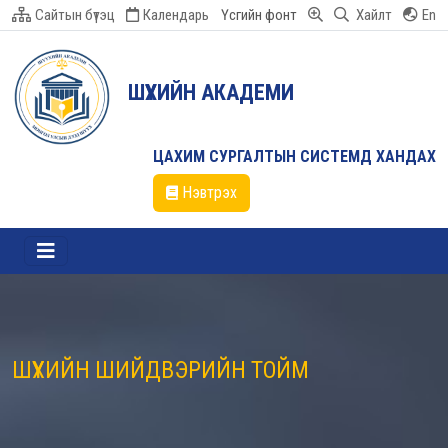
Сайтын бүтэц
Календарь
Үсгийн фонт
Хайлт
En
ШҮҮХИЙН АКАДЕМИ
ЦАХИМ СУРГАЛТЫН СИСТЕМД ХАНДАХ
Нэвтрэх
ШҮҮХИЙН ШИЙДВЭРИЙН ТОЙМ