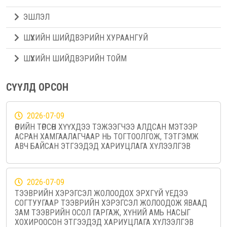
ЭШЛЭЛ
ШҮҮХИЙН ШИЙДВЭРИЙН ХУРААНГУЙ
ШҮҮХИЙН ШИЙДВЭРИЙН ТОЙМ
СҮҮЛД ОРСОН
2026-07-09
ӨӨРИЙН ТӨРСӨН ХҮҮХДЭЭ ТЭЖЭЭГЧЭЭ АЛДСАН МЭТЭЭР
АСРАН ХАМГААЛАГЧААР НЬ ТОГТООЛГОЖ, ТЭТГЭМЖ
АВЧ БАЙСАН ЭТГЭЭДЭД ХАРИУЦЛАГА ХҮЛЭЭЛГЭВ
2026-07-09
ТЭЭВРИЙН ХЭРЭГСЭЛ ЖОЛООДОХ ЭРХГҮЙ ҮЕДЭЭ
СОГТУУГААР ТЭЭВРИЙН ХЭРЭГСЭЛ ЖОЛООДОЖ ЯВААД
ЗАМ ТЭЭВРИЙН ОСОЛ ГАРГАЖ, ХҮНИЙ АМЬ НАСЫГ
ХОХИРООСОН ЭТГЭЭДЭД ХАРИУЦЛАГА ХҮЛЭЭЛГЭВ