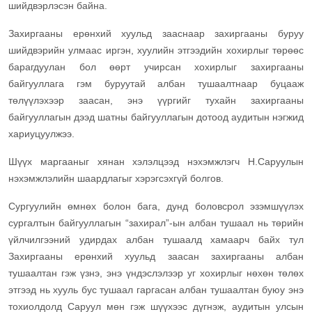
шийдвэрлэсэн байна.
Захиргааны ерөнхий хуульд зааснаар захиргааны буруу
шийдвэрийн улмаас иргэн, хуулийн этгээдийн хохирлыг төрөөс
барагдуулан бол өөрт учирсан хохирлыг захиргааны
байгууллага гэм буруутай албан тушаалтнаар буцааж
төлүүлэхээр заасан, энэ үүргийг тухайн захиргааны
байгууллагын дээд шатны байгууллагын дотоод аудитын нэгжид
хариуцуулжээ.
Шүүх маргааныг хянан хэлэлцээд нэхэмжлэгч Н.Саруулын
нэхэмжлэлийн шаардлагыг хэрэгсэхгүй болгов.
Сургуулийн өмнөх болон бага, дунд боловсрол эзэмшүүлэх
сургалтын байгууллагын “захирал”-ын албан тушаал нь төрийн
үйлчилгээний удирдах албан тушаалд хамаарч байх тул
Захиргааны ерөнхий хуульд заасан захиргааны албан
тушаалтан гэж үзнэ, энэ үндэслэлээр уг хохирлыг нөхөн төлөх
этгээд нь хууль бус тушаал гаргасан албан тушаалтан буюу энэ
тохиолдолд Саруул мөн гэж шүүхээс дүгнэж, аудитын улсын