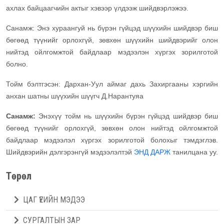
ахлах байцаагчийн актыг хэвээр үлдээж шийдвэрлэжээ.
Санамж: Энэ хураангуй нь бүрэн гүйцэд шүүхийн шийдвэр биш
бөгөөд түүнийг орлохгүй, зөвхөн шүүхийн шийдвэрийг олон
нийтэд ойлгомжтой байдлаар мэдээлэн хүргэх зорилготой
болно.
Тойм бэлтгэсэн: Дархан-Уул аймаг дахь Захиргааны хэргийн
анхан шатны шүүхийн шүүгч Д.Нарантуяа
Санамж:
Энэхүү тойм нь шүүхийн бүрэн гүйцэд шийдвэр биш
бөгөөд түүнийг орлохгүй, зөвхөн олон нийтэд ойлгомжтой
байдлаар мэдээлэл хүргэх зорилготой болохыг тэмдэглэв.
Шийдвэрийн дэлгэрэнгүй мэдээлэлтэй
ЭНД ДАРЖ
танилцана уу.
Төрөл
ЦАГ ҮЕИЙН МЭДЭЭ
СУРГАЛТЫН ЗАР